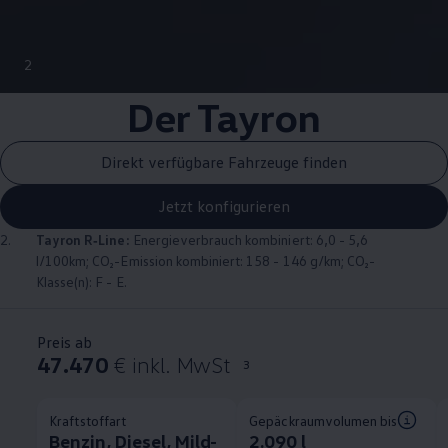
2
Der Tayron
Direkt verfügbare Fahrzeuge finden
Jetzt konfigurieren
2.
Tayron
R‑Line
:
Energieverbrauch kombiniert: 6,0 - 5,6
l/100km; CO₂-Emission kombiniert: 158 - 146 g/km; CO₂-
Klasse(n): F - E.
Preis ab
47.470
€ inkl. MwSt
3
Kraftstoffart
Gepäckraumvolumen bis
Benzin, Diesel, Mild-
2.090 l