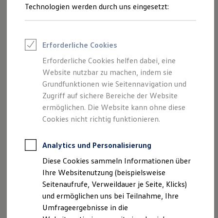
Technologien werden durch uns eingesetzt:
Volkswagen Marktplatz
Die ENERGY Sondermodelle
Junge Gebrauchtwagen und Gebrauchtwagen
Volkswagen Zertifizierte Gebrauchtwagen
1
Elektromobilität bei Gebrauchtwagen
Erforderliche Cookies
Zubehör- und Serviceangebote
Saisonangebote
Erforderliche Cookies helfen dabei, eine
Lassen Sie den Autoschlüssel einfach in der Tasche: Mit
Reifenpakete
Website nutzbar zu machen, indem sie
Leasing
„Keyless Access“
verriegelt und entriegelt Ihr Tayron die
Grundfunktionen wie Seitennavigation und
Leasing-Angebote
Türen automatisch, sobald Sie sich nähern oder entfernen –
Gebrauchtwagen Leasing
Zugriff auf sichere Bereiche der Website
alles ganz ohne die Türgriffe zu berühren. Über das
Junge Gebrauchtwagen-Leasing
ermöglichen. Die Website kann ohne diese
Elektroauto Leasing
Infotainmentsystem können Sie jetzt sogar einstellen,
Cookies nicht richtig funktionieren.
Kleinwagen-Leasing
welche Türen sich dabei ver- oder entriegeln sollen. Der
Leasing ohne Anzahlung
Motor lässt sich ebenfalls
schlüsselfrei per Knopfdruck
Finanzierung
Analytics und Personalisierung
Autokredit mit Schlussrate
starten.
Versicherungen und Garantien
Diese Cookies sammeln Informationen über
Dank der
optionalen
„Easy Open & Close“-Funktion
lässt
Kfz-Versicherung
Ihre Websitenutzung (beispielsweise
sich der Gepäckraum durch eine leichte Fußbewegung unter
Restschuldversicherungen
Garantien
Seitenaufrufe, Verweildauer je Seite, Klicks)
dem Heck öffnen und schließen – praktisch, wenn Sie beide
Wartungsverträge
und ermöglichen uns bei Teilnahme, Ihre
Hände voll haben.
Geschäftskunden
Umfrageergebnisse in die
Professional Class bei Volkswagen
Großkunden