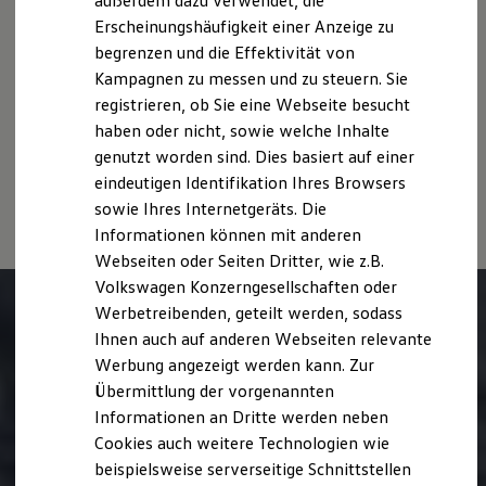
außerdem dazu verwendet, die
Verbrauchskosten
des Angebots, sondern dienen allein Vergleichszwecken
Kaufoptionen
Erscheinungshäufigkeit einer Anzeige zu
zwischen den verschiedenen Fahrzeugtypen.
E-Auto-Förderung
begrenzen und die Effektivität von
Software und Konnektivität
Zusatzausstattungen und
Zubehör
(Anbauteile, Reifenformat
Kampagnen zu messen und zu steuern. Sie
Die ID. Software 6
usw.) können relevante Fahrzeugparameter, wie
z. B.
Gewicht,
ID. Software Versionen und Updates
registrieren, ob Sie eine Webseite besucht
Rollwiderstand und Aerodynamik verändern und neben
Digitale Extras
Witterungs- und Verkehrsbedingungen sowie dem
haben oder nicht, sowie welche Inhalte
Schnittstellen zu Ihrem ID.
individuellen Fahrverhalten den Kraftstoffverbrauch, den
genutzt worden sind. Dies basiert auf einer
Hybridautos
Stromverbrauch, die CO₂-Emissionen und die
Marke und Erlebnis
eindeutigen Identifikation Ihres Browsers
Volkswagen R und R Experience
Fahrleistungswerte eines Fahrzeugs beeinflussen.
sowie Ihres Internetgeräts. Die
R-Modelle
Informationen können mit anderen
R Experience
Driving Experience
Webseiten oder Seiten Dritter, wie z.B.
Volkswagen entdecken
Volkswagen Konzerngesellschaften oder
Werkbesichtigung
Werbetreibenden, geteilt werden, sodass
Factory visit
Lifestyle Shop
Ihnen auch auf anderen Webseiten relevante
T-Roc Kollektion
Werbung angezeigt werden kann. Zur
Golf Kollektion
Übermittlung der vorgenannten
ID. Kollektion
Volkswagen Kollektion
Informationen an Dritte werden neben
R-Kollektion
Cookies auch weitere Technologien wie
GTI Kollektion
beispielsweise serverseitige Schnittstellen
Fußball Drop