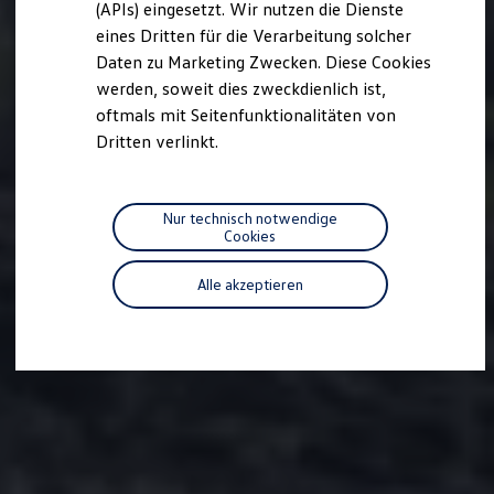
we drive football
(APIs) eingesetzt. Wir nutzen die Dienste
#wedriveproud
eines Dritten für die Verarbeitung solcher
Besitzer und Service
Daten zu Marketing Zwecken. Diese Cookies
myVolkswagen
Software Updates
werden, soweit dies zweckdienlich ist,
Service und Ersatzteile
oftmals mit Seitenfunktionalitäten von
Inspektion und HU/AU
Dritten verlinkt.
Reparaturen und Checks
Motorenöl und Flüssigkeiten
Räder und Reifen
Pannen- und Unfallhilfe
Nur technisch notwendige
Economy Service
Cookies
Volkswagen Teile
Zubehör
Modellspezifisches Zubehör
Alle akzeptieren
Schutz und Pflege
Transport
Entertainment und Elektronik
Individualisieren
Wallbox und Ladekabel
Digitale Extras
Dienste für Ihr Modell finden
Volkswagen Apps, Login und Shop
Handy und Fahrzeug verbinden
Updates für Software, Karten und Radio