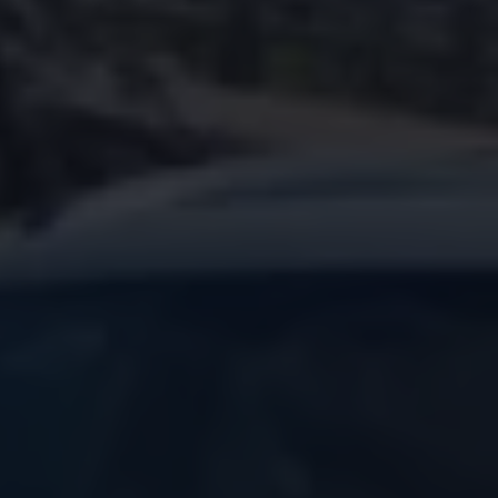
Über Ihr Auto
Vorgängermodelle
Kundeninformationen
Volkswagen Kundenbetreuung
Warn- und Kontrollleuchten
Assistenzsysteme
Digitale Betriebsanleitung
Live Beratung
Magazin
Lifestyle
Transport
Familie
Elektromobilität
Volkswagen R
Pannen- und Unfallhilfe
Volkswagen Kundenbetreuung