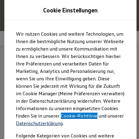
1
Profitieren Sie von bis zu
6.000 €
Cookie Einstellungen
E‑Auto‑Förderung für neue
Volkswagen
ID. oder
Hybridmodelle.
Zum
Zum
Mehr zur
E‑Auto
-Förderung
Wir nutzen Cookies und weitere Technologien, um
Hauptinhalt
Footer
Keyless Access
springen
springen
Ihnen die bestmögliche Nutzung unserer Webseite
zu ermöglichen und unsere Kommunikation mit
Modelle und Konfigurator
Konfigurator
Ihnen zu verbessern. Wir berücksichtigen hierbei
Modelle vergleichen
Ihre Präferenzen und verarbeiten Daten für
Konfiguration laden
Hände frei für mehr
Marketing, Analytics und Personalisierung nur,
Autosuche
Elektroautos
wenn Sie uns Ihre Einwilligung geben. Diese
Komfort.
ENERGY Sondermodelle
können Sie jederzeit mit Wirkung für die Zukunft
Nutzfahrzeuge
im Cookie Manager (Meine Präferenzen verwalten)
SUV und CUV
Familienautos
in der Datenschutzerklärung widerrufen. Weitere
Kombis
Informationen zu unseren eingesetzten Cookies
Kompaktwagen
finden Sie in unserer
Cookie-Richtlinie
und unserer
Sportwagen
Schnell verfügbare Fahrzeuge
Datenschutzerklärung
.
Angebote und Produkte
Aktuelle Angebote
Folgende Kategorien von Cookies und weitere
E-Auto-Förderung