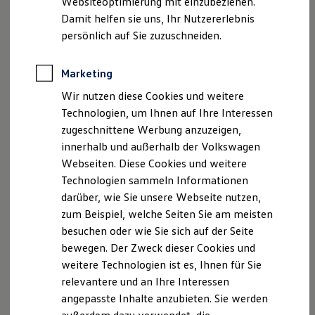
Websiteoptimierung mit einzubeziehen.
Behörden
Damit helfen sie uns, Ihr Nutzererlebnis
Direktkunden
persönlich auf Sie zuzuschneiden.
Sonderfahrzeuge
Impressum
Nutzungsbedingungen
Anpfiff zum Gewinn
Datenschutzerklärungen
Cookie-Richtlinie
Elektromobilität
Marketing
Lizenzhinweise Dritter
Elektroautos
ID. Tutorials
Angaben zum Digital Services Act (DSA)
EU Data Act
Wir nutzen diese Cookies und weitere
Elektrofahrzeugkonzepte
Produktsicherheitsinformationen
Vertrag Widerrufen
Technologien, um Ihnen auf Ihre Interessen
ID. EVERY1
Reichweite
zugeschnittene Werbung anzuzeigen,
Reichweite der ID. Modelle
innerhalb und außerhalb der Volkswagen
Reichweite im Winter
Disclaimer von Volkswagen AG
Webseiten. Diese Cookies und weitere
Rekuperation
Laden
Technologien sammeln Informationen
Die in dieser Darstellung gezeigten Fahrzeuge und
Laden unterwegs
darüber, wie Sie unsere Webseite nutzen,
Ausstattungen können in einzelnen Details vom aktuellen
Laden Zuhause
deutschen Lieferprogramm abweichen. Abgebildet sind
zum Beispiel, welche Seiten Sie am meisten
Ladestationen finden
Ladezeitensimulator
teilweise Sonderausstattungen der Fahrzeuge gegen
besuchen oder wie Sie sich auf der Seite
Batterie
Mehrpreis.
bewegen. Der Zweck dieser Cookies und
Sicherheit
Bitte beachten Sie auch unseren Konfigurator für eine
weitere Technologien ist es, Ihnen für Sie
Garantie und Lebensdauer
Übersicht der aktuell verfügbaren Modelle und Ausstattungen.
Nachhaltigkeit
relevantere und an Ihre Interessen
Technologie
Die angegebenen Verbrauchs- und Emissionswerte beziehen
angepasste Inhalte anzubieten. Sie werden
Kosten und Kauf
sich nicht auf ein einzelnes Fahrzeug und sind nicht Bestandteil