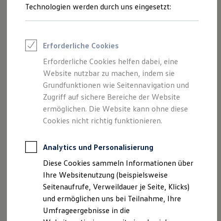
Technologien werden durch uns eingesetzt:
Volkswagen Marktplatz
Die ENERGY Sondermodelle
Junge Gebrauchtwagen und Gebrauchtwagen
Volkswagen Zertifizierte Gebrauchtwagen
Elektromobilität bei Gebrauchtwagen
Erforderliche Cookies
Zubehör- und Serviceangebote
Saisonangebote
Erforderliche Cookies helfen dabei, eine
Reifenpakete
Website nutzbar zu machen, indem sie
Leasing
Grundfunktionen wie Seitennavigation und
Leasing-Angebote
Gebrauchtwagen Leasing
Zugriff auf sichere Bereiche der Website
Junge Gebrauchtwagen-Leasing
ermöglichen. Die Website kann ohne diese
Elektroauto Leasing
Cookies nicht richtig funktionieren.
Kleinwagen-Leasing
Leasing ohne Anzahlung
Finanzierung
Analytics und Personalisierung
Autokredit mit Schlussrate
Versicherungen und Garantien
Diese Cookies sammeln Informationen über
Kfz-Versicherung
Ihre Websitenutzung (beispielsweise
Restschuldversicherungen
Garantien
Seitenaufrufe, Verweildauer je Seite, Klicks)
Wartungsverträge
und ermöglichen uns bei Teilnahme, Ihre
Geschäftskunden
Umfrageergebnisse in die
Professional Class bei Volkswagen
Großkunden