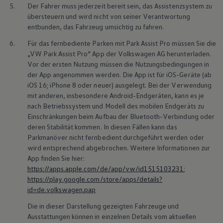
5.
Der Fahrer muss jederzeit bereit sein, das Assistenzsystem zu
übersteuern und wird nicht von seiner Verantwortung
entbunden, das Fahrzeug umsichtig zu fahren.
6.
Für das fernbediente Parken mit Park Assist Pro müssen Sie die
„VW Park Assist Pro“ App der
Volkswagen
AG herunterladen.
Vor der ersten Nutzung müssen die Nutzungsbedingungen in
der App angenommen werden. Die App ist für iOS-Geräte (ab
iOS 16; iPhone 8 oder neuer) ausgelegt. Bei der Verwendung
mit anderen, insbesondere
Android
-Endgeräten, kann es je
nach Betriebssystem und Modell des mobilen Endgeräts zu
Einschränkungen beim Aufbau der Bluetooth-Verbindung oder
deren Stabilität kommen. In diesen Fällen kann das
Parkmanöver nicht fernbedient durchgeführt werden oder
wird entsprechend abgebrochen. Weitere Informationen zur
App finden Sie hier:
https://apps.apple.com/de/app/vw/id1515103231
;
https://play.google.com/store/apps/details?
id=de.volkswagen.pap
Die in dieser Darstellung gezeigten Fahrzeuge und
Ausstattungen können in einzelnen Details vom aktuellen