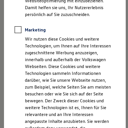
Websiteoptimierung mit einzubeziehen.
Behörden
Damit helfen sie uns, Ihr Nutzererlebnis
Direktkunden
persönlich auf Sie zuzuschneiden.
, 1 von 4
, 2 von 4
, 3 von 4
, 4 von 4
Sonderfahrzeuge
Anpfiff zum Gewinn
Elektromobilität
Marketing
Elektroautos
ID. Tutorials
Noch mehr individuellen Komfort und Eleganz genießen
Wir nutzen diese Cookies und weitere
Elektrofahrzeugkonzepte
Sie mit unseren optionalen Ausstattungspaketen:
Technologien, um Ihnen auf Ihre Interessen
ID. EVERY1
Reichweite
zugeschnittene Werbung anzuzeigen,
Design-Paket „Black Style“
Reichweite der ID. Modelle
innerhalb und außerhalb der Volkswagen
Reichweite im Winter
Webseiten. Diese Cookies und weitere
Rekuperation
Sichtbar selbstbewusst: Mit schwarzen
Design­akzenten
Laden
Technologien sammeln Informationen
innen und außen, einem markanten Stoßfänger und
Laden unterwegs
darüber, wie Sie unsere Webseite nutzen,
getönten Scheiben erhält der Tayron ein noch
Laden Zuhause
zum Beispiel, welche Seiten Sie am meisten
Ladestationen finden
ausdrucksstärkeres Profil.
Ladezeitensimulator
besuchen oder wie Sie sich auf der Seite
Batterie
bewegen. Der Zweck dieser Cookies und
Winter-Komfortpaket
Sicherheit
weitere Technologien ist es, Ihnen für Sie
Garantie und Lebensdauer
Nachhaltigkeit
Mehr Annehmlichkeit auf allen Wegen: Mit dem
relevantere und an Ihre Interessen
Technologie
beheizbaren Multifunktionslenkrad in Leder behalten Sie
angepasste Inhalte anzubieten. Sie werden
Kosten und Kauf
auch an kalten Tagen warme Hände. Die Vordersitze lassen