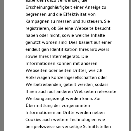
außerdem dazu verwendet, die
Verbrauchskosten
Kaufoptionen
sich getrennt temperieren – Lehne und Sitzfläche können
Erscheinungshäufigkeit einer Anzeige zu
E-Auto-Förderung
individuell eingestellt werden. Mit der „Easy Open & Close“-
begrenzen und die Effektivität von
Software und Konnektivität
Funktion reicht eine kleine Fußbewegung, um die
Kampagnen zu messen und zu steuern. Sie
Die ID. Software 6
ID. Software Versionen und Updates
Heckklappe kontaktlos zu öffnen oder zu schließen.
registrieren, ob Sie eine Webseite besucht
Digitale Extras
haben oder nicht, sowie welche Inhalte
Schnittstellen zu Ihrem ID.
Technikpaket IQ.DRIVE
genutzt worden sind. Dies basiert auf einer
Hybridautos
Marke und Erlebnis
eindeutigen Identifikation Ihres Browsers
Volkswagen R und R Experience
Technologie, die den Alltag leichter macht: Z. B. hält der
sowie Ihres Internetgeräts. Die
R-Modelle
3
Travel Assist
Tempo und Spur, während der Emergency
Informationen können mit anderen
R Experience
Driving Experience
3
4
5
Assist
im Notfall eingreift.
Beim Parken und
Webseiten oder Seiten Dritter, wie z.B.
Volkswagen entdecken
Rangieren sorgen Area View und Rear View für bessere
Volkswagen Konzerngesellschaften oder
Werkbesichtigung
Werbetreibenden, geteilt werden, sodass
Factory visit
4
Übersicht.
Darüber hinaus tragen auch die Außenspiegel
Lifestyle Shop
Ihnen auch auf anderen Webseiten relevante
mit Memory-, Heiz- und weiteren Funktionen zum
T-Roc Kollektion
Werbung angezeigt werden kann. Zur
Reisekomfort bei.
Golf Kollektion
Übermittlung der vorgenannten
ID. Kollektion
Volkswagen Kollektion
Technikpaket IQ.DRIVE Premium
Informationen an Dritte werden neben
R-Kollektion
Cookies auch weitere Technologien wie
GTI Kollektion
Dieses Paket erweitert das Technikpaket IQ.DRIVE um
beispielsweise serverseitige Schnittstellen
Fußball Drop