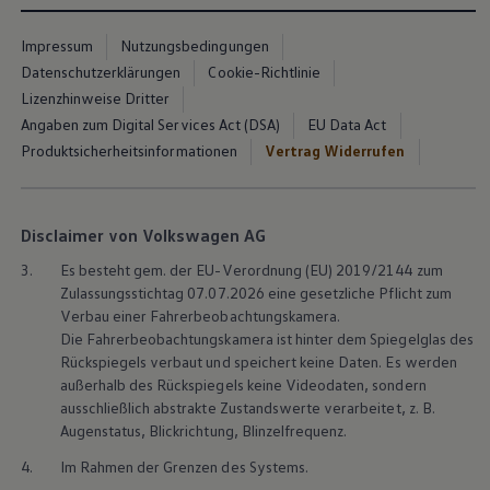
Über Ihr Auto
Vorgängermodelle
Kundeninformationen
Impressum
Nutzungsbedingungen
Volkswagen Kundenbetreuung
Datenschutzerklärungen
Cookie-Richtlinie
Warn- und Kontrollleuchten
Lizenzhinweise Dritter
Assistenzsysteme
Digitale Betriebsanleitung
Angaben zum Digital Services Act (DSA)
EU Data Act
Live Beratung
Produktsicherheitsinformationen
Vertrag Widerrufen
Magazin
Lifestyle
Transport
Familie
Disclaimer von Volkswagen AG
Elektromobilität
Volkswagen R
3.
Es besteht gem. der EU-Verordnung (EU) 2019/2144 zum
Pannen- und Unfallhilfe
Zulassungsstichtag 07.07.2026 eine gesetzliche Pflicht zum
Volkswagen Kundenbetreuung
Verbau einer Fahrerbeobachtungskamera.
Die Fahrerbeobachtungskamera ist hinter dem Spiegelglas des
Rückspiegels verbaut und speichert keine Daten. Es werden
außerhalb des Rückspiegels keine Videodaten, sondern
ausschließlich abstrakte Zustandswerte verarbeitet,
z. B.
Augenstatus, Blickrichtung, Blinzelfrequenz.
4.
Im Rahmen der Grenzen des Systems.