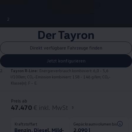
2
Der Tayron
Direkt verfügbare Fahrzeuge finden
Jetzt konfigurieren
2.
Tayron
R‑Line
:
Energieverbrauch kombiniert: 6,0 - 5,6
l/100km; CO₂-Emission kombiniert: 158 - 146 g/km; CO₂-
Klasse(n): F - E.
Preis ab
47.470
€ inkl. MwSt
3
Kraftstoffart
Gepäckraumvolumen bis
Benzin, Diesel, Mild-
2.090 l