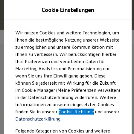
1
Profitieren Sie von bis zu
6.000 €
Cookie Einstellungen
E‑Auto‑Förderung für neue
Volkswagen
ID. oder
Hybridmodelle.
Zum
Zum
Mehr zur
E‑Auto
-Förderung
Wir nutzen Cookies und weitere Technologien, um
Hauptinhalt
Footer
Ausstattungspakete
springen
springen
Ihnen die bestmögliche Nutzung unserer Webseite
zu ermöglichen und unsere Kommunikation mit
Modelle und Konfigurator
Konfigurator
Ihnen zu verbessern. Wir berücksichtigen hierbei
Modelle vergleichen
Ihre Präferenzen und verarbeiten Daten für
Konfiguration laden
Ein Tayron ganz nach
Marketing, Analytics und Personalisierung nur,
Autosuche
Elektroautos
wenn Sie uns Ihre Einwilligung geben. Diese
Ihrem Geschmack.
ENERGY Sondermodelle
können Sie jederzeit mit Wirkung für die Zukunft
Nutzfahrzeuge
im Cookie Manager (Meine Präferenzen verwalten)
SUV und CUV
Familienautos
in der Datenschutzerklärung widerrufen. Weitere
Kombis
Informationen zu unseren eingesetzten Cookies
Kompaktwagen
finden Sie in unserer
Cookie-Richtlinie
und unserer
Sportwagen
Schnell verfügbare Fahrzeuge
Datenschutzerklärung
.
Angebote und Produkte
Aktuelle Angebote
Folgende Kategorien von Cookies und weitere
E-Auto-Förderung