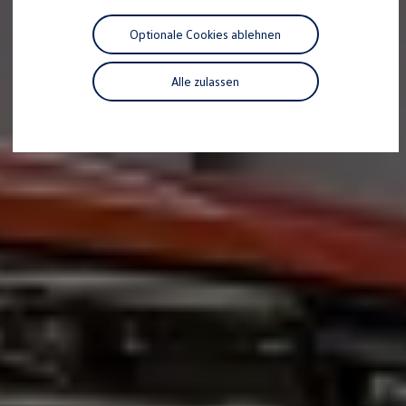
R-Kollektion
GTI Kollektion
Optionale Cookies ablehnen
Fußball Drop
we drive football
#wedriveproud
Alle zulassen
Besitzer und Service
myVolkswagen
Software Updates
Service und Ersatzteile
Inspektion und HU/AU
Reparaturen und Checks
Motorenöl und Flüssigkeiten
Räder und Reifen
Pannen- und Unfallhilfe
Economy Service
Volkswagen Teile
Zubehör
Modellspezifisches Zubehör
Schutz und Pflege
Transport
Entertainment und Elektronik
Individualisieren
Wallbox und Ladekabel
Digitale Extras
Dienste für Ihr Modell finden