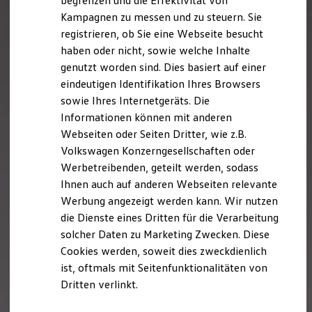
begrenzen und die Effektivität von
Nachhaltigkeit
Kampagnen zu messen und zu steuern. Sie
Technologie
registrieren, ob Sie eine Webseite besucht
Kosten und Kauf
Verbrauchskosten
haben oder nicht, sowie welche Inhalte
Kaufoptionen
genutzt worden sind. Dies basiert auf einer
E-Auto-Förderung
eindeutigen Identifikation Ihres Browsers
Software und Konnektivität
Die ID. Software 6
sowie Ihres Internetgeräts. Die
ID. Software Versionen und Updates
Informationen können mit anderen
Digitale Extras
Webseiten oder Seiten Dritter, wie z.B.
Schnittstellen zu Ihrem ID.
Hybridautos
Volkswagen Konzerngesellschaften oder
Marke und Erlebnis
Werbetreibenden, geteilt werden, sodass
Volkswagen R und R Experience
Ihnen auch auf anderen Webseiten relevante
R-Modelle
R Experience
Werbung angezeigt werden kann. Wir nutzen
Driving Experience
die Dienste eines Dritten für die Verarbeitung
Volkswagen entdecken
solcher Daten zu Marketing Zwecken. Diese
Werkbesichtigung
Factory visit
Cookies werden, soweit dies zweckdienlich
Lifestyle Shop
ist, oftmals mit Seitenfunktionalitäten von
T-Roc Kollektion
Dritten verlinkt.
Golf Kollektion
ID. Kollektion
Volkswagen Kollektion