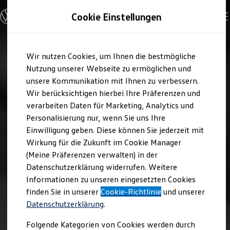
Modelle und Konfigurator
Cookie Einstellungen
Konfigurator
Modelle vergleichen
Konfiguration laden
Zum
Zum
Autosuche
Wir nutzen Cookies, um Ihnen die bestmögliche
Hauptinhalt
Footer
Elektroautos
springen
springen
Nutzung unserer Webseite zu ermöglichen und
ENERGY Sondermodelle
Nutzfahrzeuge
unsere Kommunikation mit Ihnen zu verbessern.
SUV und CUV
Wir berücksichtigen hierbei Ihre Präferenzen und
Familienautos
verarbeiten Daten für Marketing, Analytics und
Kombis
Kompaktwagen
Personalisierung nur, wenn Sie uns Ihre
Sportwagen
Einwilligung geben. Diese können Sie jederzeit mit
Schnell verfügbare Fahrzeuge
Angebote und Produkte
Wirkung für die Zukunft im Cookie Manager
Aktuelle Angebote
(Meine Präferenzen verwalten) in der
E-Auto-Förderung
Datenschutzerklärung widerrufen. Weitere
Volkswagen Marktplatz
Informationen zu unseren eingesetzten Cookies
Die ENERGY Sondermodelle
Junge Gebrauchtwagen und Gebrauchtwagen
finden Sie in unserer
Cookie-Richtlinie
und unserer
Volkswagen Zertifizierte Gebrauchtwagen
Datenschutzerklärung
.
Elektromobilität bei Gebrauchtwagen
Zubehör- und Serviceangebote
Folgende Kategorien von Cookies werden durch
Saisonangebote