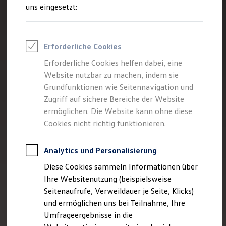
Reifenpakete
uns eingesetzt:
Leasing
Leasing-Angebote
Gebrauchtwagen Leasing
Junge Gebrauchtwagen-Leasing
Erforderliche Cookies
Elektroauto Leasing
Kleinwagen-Leasing
Erforderliche Cookies helfen dabei, eine
Leasing ohne Anzahlung
Website nutzbar zu machen, indem sie
Finanzierung
Autokredit mit Schlussrate
Grundfunktionen wie Seitennavigation und
Versicherungen und Garantien
Zugriff auf sichere Bereiche der Website
Kfz-Versicherung
ermöglichen. Die Website kann ohne diese
Restschuldversicherungen
Garantien
Cookies nicht richtig funktionieren.
Wartungsverträge
Geschäftskunden
Professional Class bei Volkswagen
Analytics und Personalisierung
Großkunden
Diese Cookies sammeln Informationen über
Behörden
Direktkunden
Ihre Websitenutzung (beispielsweise
Sonderfahrzeuge
Seitenaufrufe, Verweildauer je Seite, Klicks)
Anpfiff zum Gewinn
und ermöglichen uns bei Teilnahme, Ihre
Elektromobilität
Elektroautos
Umfrageergebnisse in die
ID. Tutorials