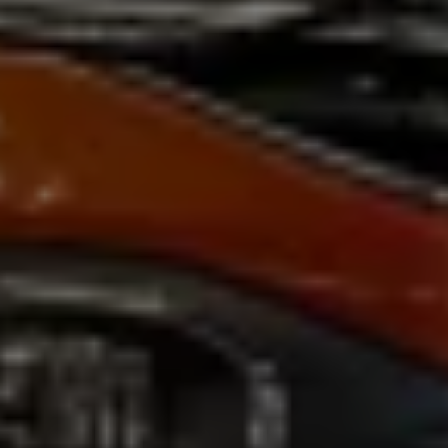
Volkswagen Apps, Login und Shop
Handy und Fahrzeug verbinden
Updates für Software, Karten und Radio
Über Ihr Auto
Vorgängermodelle
Kundeninformationen
Volkswagen Kundenbetreuung
Warn- und Kontrollleuchten
Assistenzsysteme
Digitale Betriebsanleitung
Live Beratung
Magazin
Lifestyle
Transport
Familie
Elektromobilität
Volkswagen R
Pannen- und Unfallhilfe
Volkswagen Kundenbetreuung