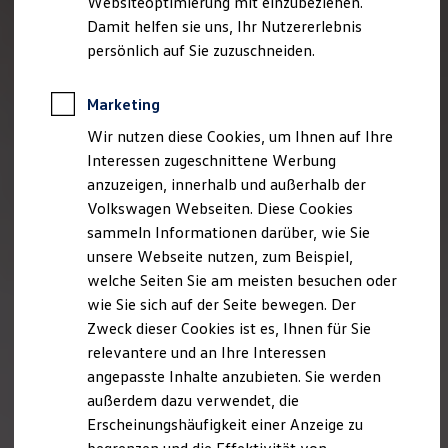
Websiteoptimierung mit einzubeziehen.
Der neue ID. Polo
Damit helfen sie uns, Ihr Nutzererlebnis
Der neue ID.3 Neo
Der ID.4
persönlich auf Sie zuzuschneiden.
Der ID.4 GTX
Der ID.5 GTX
Der ID.7
Marketing
Der ID.7 GTX
Wir nutzen diese Cookies, um Ihnen auf Ihre
Der ID.7 Tourer
Der ID.7 GTX Tourer
Interessen zugeschnittene Werbung
Der ID. Buzz
anzuzeigen, innerhalb und außerhalb der
Der neue ID. Cross
Volkswagen Webseiten. Diese Cookies
Elektrofahrzeugkonzepte
ID. EVERY1
sammeln Informationen darüber, wie Sie
Reichweite
unsere Webseite nutzen, zum Beispiel,
Reichweite der ID. Modelle
welche Seiten Sie am meisten besuchen oder
Reichweite im Winter
Rekuperation
wie Sie sich auf der Seite bewegen. Der
Laden
Zweck dieser Cookies ist es, Ihnen für Sie
Laden unterwegs
relevantere und an Ihre Interessen
Laden Zuhause
Ladestationen finden
angepasste Inhalte anzubieten. Sie werden
Ladezeitensimulator
außerdem dazu verwendet, die
Batterie
Erscheinungshäufigkeit einer Anzeige zu
Sicherheit
Garantie und Lebensdauer