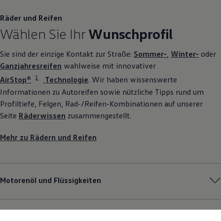
Räder und Reifen
Wählen Sie Ihr
Wunschprofil
Sie sind der einzige Kontakt zur Straße:
Sommer-
,
Winter-
oder
Ganzjahresreifen
wahlweise mit innovativer
1
AirStop®
Technologie
. Wir haben wissenswerte
Informationen zu Autoreifen sowie nützliche Tipps rund um
Profiltiefe, Felgen, Rad-/Reifen-Kombinationen auf unserer
Seite
Räderwissen
zusammengestellt.
Mehr zu Rädern und Reifen
Motorenöl und Flüssigkeiten
Pannen- und Unfallhilfe