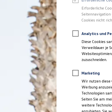
Erforderliche Co
Reifenpakete
Leasing
Erforderliche Coo
Leasing-Angebote
Seitennavigation 
Gebrauchtwagen Leasing
Cookies nicht rich
Junge Gebrauchtwagen-Leasing
Elektroauto Leasing
Kleinwagen-Leasing
Analytics und Pe
Leasing ohne Anzahlung
Finanzierung
Diese Cookies sa
Autokredit mit Schlussrate
Versicherungen und Garantien
Verweildauer je S
Kfz-Versicherung
Websiteoptimierun
Restschuldversicherungen
zuzuschneiden.
Garantien
Wartungsverträge
Geschäftskunden
Marketing
Professional Class bei Volkswagen
Großkunden
Wir nutzen diese 
Behörden
Werbung anzuzeig
Direktkunden
Sonderfahrzeuge
Technologien sam
Anpfiff zum Gewinn
Seiten Sie am mei
Elektromobilität
weitere Technolog
Elektroautos
ID. Tutorials
anzubieten. Sie w