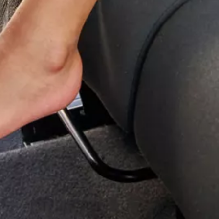
Magazin
Lifestyle
Transport
Familie
Elektromobilität
Volkswagen R
Pannen- und Unfallhilfe
Volkswagen Kundenbetreuung