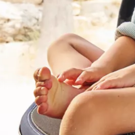
Hybridautos
Marke und Erlebnis
Volkswagen R und R Experience
R-Modelle
R Experience
Driving Experience
Volkswagen entdecken
Werkbesichtigung
Factory visit
Lifestyle Shop
T-Roc Kollektion
Golf Kollektion
ID. Kollektion
Volkswagen Kollektion
R-Kollektion
GTI Kollektion
Fußball Drop
we drive football
#wedriveproud
Besitzer und Service
myVolkswagen
Software Updates
Service und Ersatzteile
Inspektion und HU/AU
Reparaturen und Checks