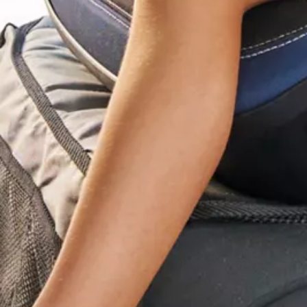
Motorenöl und Flüssigkeiten
Räder und Reifen
Pannen- und Unfallhilfe
Economy Service
Volkswagen Teile
Zubehör
Modellspezifisches Zubehör
Schutz und Pflege
Transport
Entertainment und Elektronik
Individualisieren
Wallbox und Ladekabel
Digitale Extras
Dienste für Ihr Modell finden
Volkswagen Apps, Login und Shop
Handy und Fahrzeug verbinden
Updates für Software, Karten und Radio
Über Ihr Auto
Vorgängermodelle
Kundeninformationen
Volkswagen Kundenbetreuung
Warn- und Kontrollleuchten
Assistenzsysteme
Digitale Betriebsanleitung
Live Beratung