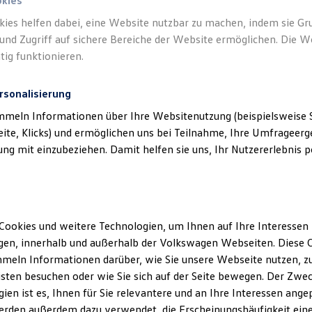
okies
kies helfen dabei, eine Website nutzbar zu machen, indem sie G
und Zugriff auf sichere Bereiche der Website ermöglichen. Die W
tig funktionieren.
rsonalisierung
mmeln Informationen über Ihre Websitenutzung (beispielsweise S
eite, Klicks) und ermöglichen uns bei Teilnahme, Ihre Umfrageerge
g mit einzubeziehen. Damit helfen sie uns, Ihr Nutzererlebnis pe
Cookies und weitere Technologien, um Ihnen auf Ihre Interessen
en, innerhalb und außerhalb der Volkswagen Webseiten. Diese C
meln Informationen darüber, wie Sie unsere Webseite nutzen, zu
sten besuchen oder wie Sie sich auf der Seite bewegen. Der Zwec
ien ist es, Ihnen für Sie relevantere und an Ihre Interessen ange
erden außerdem dazu verwendet, die Erscheinungshäufigkeit eine