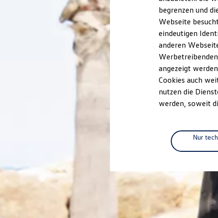
Elektrofahrzeugkonzepte
begrenzen und die
ID. EVERY1
Webseite besucht 
Reichweite
Reichweite der ID. Modelle
eindeutigen Ident
Reichweite im Winter
anderen Webseiten
Rekuperation
Werbetreibenden,
Laden
Laden unterwegs
angezeigt werden
Laden Zuhause
Cookies auch weit
Ladestationen finden
nutzen die Dienst
Ladezeitensimulator
Batterie
werden, soweit di
Sicherheit
Garantie und Lebensdauer
Nachhaltigkeit
Technologie
Nur tec
Kosten und Kauf
Verbrauchskosten
Kaufoptionen
E-Auto-Förderung
Software und Konnektivität
Die ID. Software 6
ID. Software Versionen und Updates
Digitale Extras
Schnittstellen zu Ihrem ID.