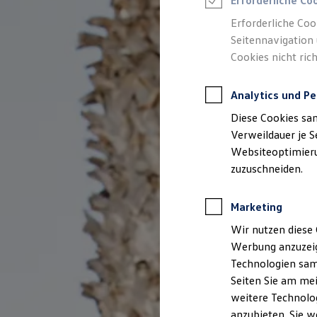
Erforderliche Co
Reifenpakete
Leasing
Erforderliche Coo
Leasing-Angebote
Seitennavigation 
Gebrauchtwagen Leasing
Cookies nicht rich
Junge Gebrauchtwagen-Leasing
Elektroauto Leasing
Kleinwagen-Leasing
Analytics und Pe
Leasing ohne Anzahlung
Finanzierung
Diese Cookies sa
Autokredit mit Schlussrate
Versicherungen und Garantien
Verweildauer je S
Kfz-Versicherung
Websiteoptimierun
Restschuldversicherungen
zuzuschneiden.
Garantien
Wartungsverträge
Geschäftskunden
Marketing
Professional Class bei Volkswagen
Großkunden
Wir nutzen diese 
Behörden
Werbung anzuzeig
Direktkunden
Sonderfahrzeuge
Technologien sam
Anpfiff zum Gewinn
Seiten Sie am mei
Elektromobilität
weitere Technolog
Elektroautos
ID. Tutorials
anzubieten. Sie w