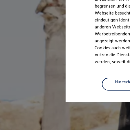
Elektrofahrzeugkonzepte
begrenzen und die
ID. EVERY1
Webseite besucht 
Reichweite
Reichweite der ID. Modelle
eindeutigen Ident
Reichweite im Winter
anderen Webseiten
Rekuperation
Werbetreibenden,
Laden
Laden unterwegs
angezeigt werden
Laden Zuhause
Cookies auch weit
Ladestationen finden
nutzen die Dienst
Ladezeitensimulator
Batterie
werden, soweit di
Sicherheit
Garantie und Lebensdauer
Nachhaltigkeit
Technologie
Nur tec
Kosten und Kauf
Verbrauchskosten
Kaufoptionen
E-Auto-Förderung
Software und Konnektivität
Die ID. Software 6
ID. Software Versionen und Updates
Digitale Extras
Schnittstellen zu Ihrem ID.