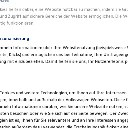
okies
kies helfen dabei, eine Website nutzbar zu machen, indem sie G
und Zugriff auf sichere Bereiche der Website ermöglichen. Die W
tig funktionieren.
rsonalisierung
mmeln Informationen über Ihre Websitenutzung (beispielsweise S
eite, Klicks) und ermöglichen uns bei Teilnahme, Ihre Umfrageerge
g mit einzubeziehen. Damit helfen sie uns, Ihr Nutzererlebnis pe
Cookies und weitere Technologien, um Ihnen auf Ihre Interessen
en, innerhalb und außerhalb der Volkswagen Webseiten. Diese C
meln Informationen darüber, wie Sie unsere Webseite nutzen, zu
sten besuchen oder wie Sie sich auf der Seite bewegen. Der Zwec
ien ist es, Ihnen für Sie relevantere und an Ihre Interessen ange
erden außerdem dazu verwendet, die Erscheinungshäufigkeit eine