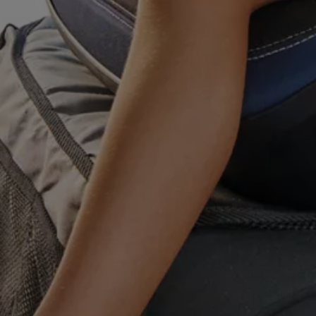
Motorenöl und Flüssigkeiten
Räder und Reifen
Pannen- und Unfallhilfe
Economy Service
Volkswagen Teile
Zubehör
Modellspezifisches Zubehör
Schutz und Pflege
Transport
Entertainment und Elektronik
Individualisieren
Wallbox und Ladekabel
Digitale Extras
Dienste für Ihr Modell finden
Volkswagen Apps, Login und Shop
Handy und Fahrzeug verbinden
Updates für Software, Karten und Radio
Über Ihr Auto
Vorgängermodelle
Kundeninformationen
Volkswagen Kundenbetreuung
Warn- und Kontrollleuchten
Assistenzsysteme
Digitale Betriebsanleitung
Live Beratung