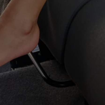
Magazin
Lifestyle
Transport
Familie
Elektromobilität
Volkswagen R
Pannen- und Unfallhilfe
Volkswagen Kundenbetreuung