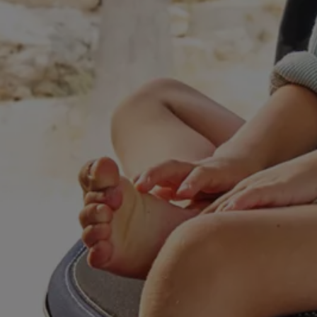
Hybridautos
Marke und Erlebnis
Volkswagen R und R Experience
R-Modelle
R Experience
Driving Experience
Volkswagen entdecken
Werkbesichtigung
Factory visit
Lifestyle Shop
T-Roc Kollektion
Golf Kollektion
ID. Kollektion
Volkswagen Kollektion
R-Kollektion
GTI Kollektion
Fußball Drop
we drive football
#wedriveproud
Besitzer und Service
myVolkswagen
Software Updates
Service und Ersatzteile
Inspektion und HU/AU
Reparaturen und Checks