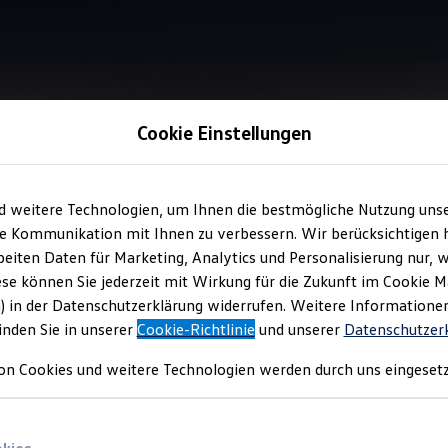
Cookie Einstellungen
Information
d weitere Technologien, um Ihnen die bestmögliche Nutzung uns
e Kommunikation mit Ihnen zu verbessern. Wir berücksichtigen h
eiten Daten für Marketing, Analytics und Personalisierung nur, w
it Kindern
ese können Sie jederzeit mit Wirkung für die Zukunft im Cookie 
) in der Datenschutzerklärung widerrufen. Weitere Informatione
inden Sie in unserer
Cookie-Richtlinie
und unserer
Datenschutzer
tz im sportlichen
GTI
Design: Entdecken Sie verschiedene Kindersi
on Cookies und weitere Technologien werden durch uns eingesetz
gäste. Diese Sitze erfüllen die Norm UN-R129.