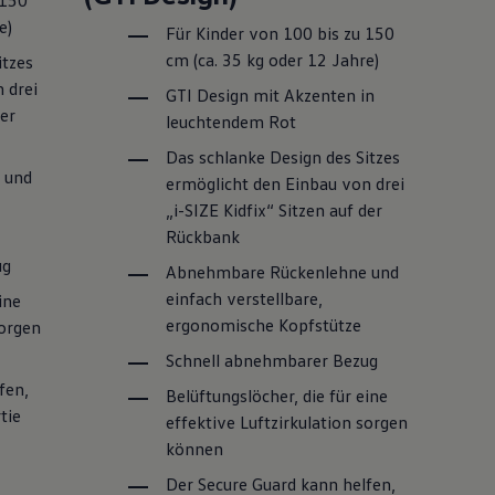
 150
e)
Für Kinder von 100 bis zu 150
cm (ca. 35 kg oder 12 Jahre)
itzes
 drei
GTI
Design mit Akzenten in
der
leuchtendem Rot
Das schlanke Design des Sitzes
 und
ermöglicht den Einbau von drei
„i-SIZE Kidfix“ Sitzen auf der
Rückbank
ug
Abnehmbare Rückenlehne und
einfach verstellbare,
ine
ergonomische Kopfstütze
sorgen
Schnell abnehmbarer Bezug
fen,
Belüftungslöcher, die für eine
tie
effektive Luftzirkulation sorgen
können
Der Secure Guard kann helfen,