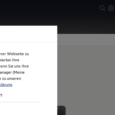
erer Webseite zu
ierbei Ihre
enn Sie uns Ihre
Manager (Meine
n zu unseren
klärung
.
tze für eine geschütztere sowie
t: