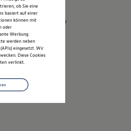
Mehrfach verstellbare
rieren, ob Sie eine
Ruhepositionen
s basiert auf einer
ationen können mit
Schnell abnehmbarer Bezug
n oder
evante Werbung
itte werden neben
(APIs) eingesetzt. Wir
 Zwecken. Diese Cookies
ten verlinkt.
eren