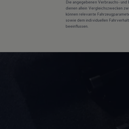
Die angegebenen Verbrauchs- und Emi
dienen allein Vergleichszwecken z
können relevante Fahrzeugparamete
sowie dem individuellen Fahrverhal
beeinflussen.