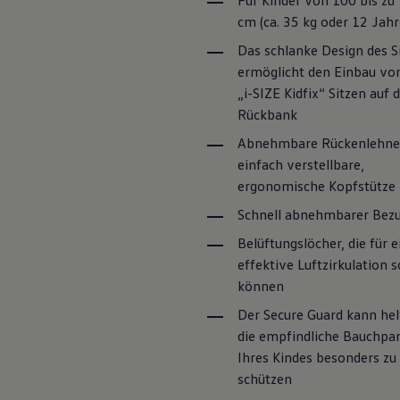
Für Kinder von 100 bis zu
Hybridautos
cm (ca. 35 kg oder 12 Jahr
Marke und Erlebnis
Volkswagen R und R Experience
Das schlanke Design des S
R-Modelle
ermöglicht den Einbau von
R Experience
Driving Experience
„i-SIZE Kidfix“ Sitzen auf 
Volkswagen entdecken
Rückbank
Werkbesichtigung
Factory visit
Abnehmbare Rückenlehne
Lifestyle Shop
einfach verstellbare,
T-Roc Kollektion
ergonomische Kopfstütze
Golf Kollektion
ID. Kollektion
Schnell abnehmbarer Bez
Volkswagen Kollektion
R-Kollektion
Belüftungslöcher, die für e
GTI Kollektion
effektive Luftzirkulation 
Fußball Drop
we drive football
können
#wedriveproud
Der Secure Guard kann hel
Besitzer und Service
myVolkswagen
die empfindliche Bauchpar
Software Updates
Ihres Kindes besonders zu
Service und Ersatzteile
schützen
Inspektion und HU/AU
Reparaturen und Checks