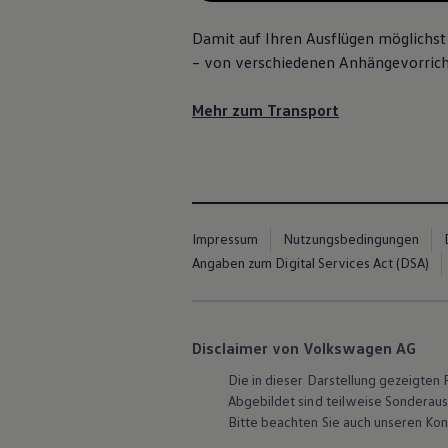
Magazin
Lifestyle
Damit auf Ihren Ausflügen möglichst a
Transport
– von verschiedenen Anhängevorricht
Familie
Elektromobilität
Volkswagen R
Mehr zum Transport
Pannen- und Unfallhilfe
Volkswagen Kundenbetreuung
Impressum
Nutzungsbedingungen
Angaben zum Digital Services Act (DSA)
Disclaimer von Volkswagen AG
Die in dieser Darstellung gezeigte
Abgebildet sind teilweise Sonderau
Bitte beachten Sie auch unseren Kon