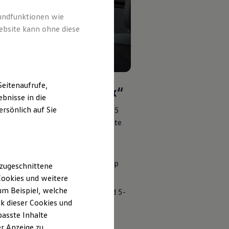
rundfunktionen wie
ebsite kann ohne diese
eitenaufrufe,
dersitz „i-SIZE Trifix“
bnisse in die
rsönlich auf Sie
Für Kinder von 76 bis zu 105
cm (ca. 18 kg oder 15 Monate
bis 4 Jahre)
Einfacher Einbau dank
integriertem ISOFIX und Top
 zugeschnittene
Tether
ookies und weitere
m Beispiel, welche
Verstellbare Kopfstütze und 5-
k dieser Cookies und
Punkt-Gurtsystem
passte Inhalte
V
-förmige Kopfstütze
r Anzeige zu