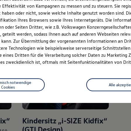
höhenverstellbares Stützbein
 Effektivität von Kampagnen zu messen und zu steuern. Sie regist
und
V
-förmige Kopfstütze
haben oder nicht, sowie welche Inhalte genutzt worden sind. Die
stütze
ifikation Ihres Browsers sowie Ihres Internetgeräts. Die Inform
Schnell abnehmbarer Bezug
 oder Seiten Dritter, wie z.B. Volkswagen Konzerngesellschafte
ug
Neugeborenen-Einsatz
 geteilt werden, sodass Ihnen auch auf anderen Webseiten rel
 kann. Zur Übermittlung der vorgenannten Informationen an Dr
ere Technologien wie beispielsweise serverseitige Schnittstellen 
e eines Dritten für die Verarbeitung solcher Daten zu Marketing
es zweckdienlich ist, oftmals mit Seitenfunktionalitäten von Drit
hnisch notwendige
Alle akzepti
Cookies
ix“
Kindersitz „i-SIZE Kidfix“
(
GTI
Design)