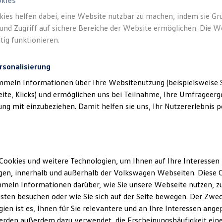
okies
kies helfen dabei, eine Website nutzbar zu machen, indem sie G
und Zugriff auf sichere Bereiche der Website ermöglichen. Die W
tig funktionieren.
rsonalisierung
mmeln Informationen über Ihre Websitenutzung (beispielsweise S
Kindersitz „i-SIZE
Kin
eite, Klicks) und ermöglichen uns bei Teilnahme, Ihre Umfrageerge
Dualfix“
g mit einzubeziehen. Damit helfen sie uns, Ihr Nutzererlebnis pe
a. 13
Ab Geburt, bis zu 105 cm (ca. 18
kg oder 4 Jahre)
 mehr
Hohe Flexibilität: vorwärts-
Cookies und weitere Technologien, um Ihnen auf Ihre Interessen
oder rückwärtsgerichtet durch
en, innerhalb und außerhalb der Volkswagen Webseiten. Diese C
360°-Drehfunktion
ank
meln Informationen darüber, wie Sie unsere Webseite nutzen, zu
Mehr Beinfreiheit durch flexibel
sten besuchen oder wie Sie sich auf der Seite bewegen. Der Zwec
en
anpassbaren Stützbügel
ien ist es, Ihnen für Sie relevantere und an Ihre Interessen ange
5-Punkt-Gurtsystem,
erden außerdem dazu verwendet, die Erscheinungshäufigkeit eine