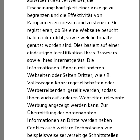
außerdem dazu verwendet, die
Hybridautos
Produktsicherheitsinformationen
Vertrag Widerrufen
Erscheinungshäufigkeit einer Anzeige zu
Marke und Erlebnis
begrenzen und die Effektivität von
Volkswagen R und R Experience
R-Modelle
Kampagnen zu messen und zu steuern. Sie
R Experience
registrieren, ob Sie eine Webseite besucht
Disclaimer von Volkswagen AG
Driving Experience
haben oder nicht, sowie welche Inhalte
Volkswagen entdecken
Die in dieser Darstellung gezeigten Fahrzeuge und
Werkbesichtigung
genutzt worden sind. Dies basiert auf einer
Ausstattungen können in einzelnen Details vom aktuellen
Factory visit
eindeutigen Identifikation Ihres Browsers
deutschen Lieferprogramm abweichen. Abgebildet sind
Lifestyle Shop
sowie Ihres Internetgeräts. Die
T-Roc Kollektion
teilweise Sonderausstattungen der Fahrzeuge gegen
Golf Kollektion
Mehrpreis.
Informationen können mit anderen
ID. Kollektion
Bitte beachten Sie auch unseren Konfigurator für eine Übersicht
Webseiten oder Seiten Dritter, wie z.B.
Volkswagen Kollektion
der aktuell verfügbaren Modelle und Ausstattungen.
Volkswagen Konzerngesellschaften oder
R-Kollektion
GTI Kollektion
Werbetreibenden, geteilt werden, sodass
Die angegebenen Verbrauchs- und Emissionswerte beziehen
Fußball Drop
sich nicht auf ein einzelnes Fahrzeug und sind nicht Bestandteil
Ihnen auch auf anderen Webseiten relevante
we drive football
des Angebots, sondern dienen allein Vergleichszwecken
Werbung angezeigt werden kann. Zur
#wedriveproud
zwischen den verschiedenen Fahrzeugtypen.
Besitzer und Service
Übermittlung der vorgenannten
myVolkswagen
Zusatzausstattungen und
Zubehör
(Anbauteile, Reifenformat
Informationen an Dritte werden neben
Software Updates
usw.) können relevante Fahrzeugparameter, wie
z. B.
Gewicht,
Cookies auch weitere Technologien wie
Service und Ersatzteile
Rollwiderstand und Aerodynamik verändern und neben
Inspektion und HU/AU
beispielsweise serverseitige Schnittstellen
Witterungs- und Verkehrsbedingungen sowie dem
Reparaturen und Checks