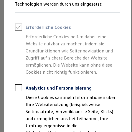
Reifenpakete
Technologien werden durch uns eingesetzt:
GTI
Strampler anfragen
Leasing
Leasing-Angebote
Gebrauchtwagen Leasing
Junge Gebrauchtwagen-Leasing
Erforderliche Cookies
Elektroauto Leasing
Kleinwagen-Leasing
Erforderliche Cookies helfen dabei, eine
Leasing ohne Anzahlung
Website nutzbar zu machen, indem sie
Finanzierung
Autokredit mit Schlussrate
Grundfunktionen wie Seitennavigation und
Versicherungen und Garantien
Zugriff auf sichere Bereiche der Website
Kfz-Versicherung
ermöglichen. Die Website kann ohne diese
Restschuldversicherungen
Garantien
Cookies nicht richtig funktionieren.
Wartungsverträge
Geschäftskunden
Professional Class bei Volkswagen
Analytics und Personalisierung
Großkunden
Diese Cookies sammeln Informationen über
Behörden
Direktkunden
Ihre Websitenutzung (beispielsweise
Sonderfahrzeuge
Seitenaufrufe, Verweildauer je Seite, Klicks)
Anpfiff zum Gewinn
und ermöglichen uns bei Teilnahme, Ihre
Elektromobilität
Elektroautos
Umfrageergebnisse in die
ID. Tutorials