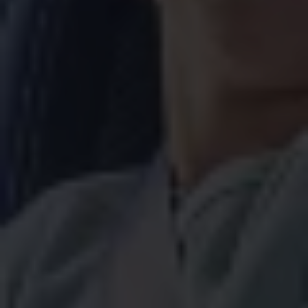
Magazin
Lifestyle
Transport
Familie
Elektromobilität
Volkswagen R
Pannen- und Unfallhilfe
Volkswagen Kundenbetreuung