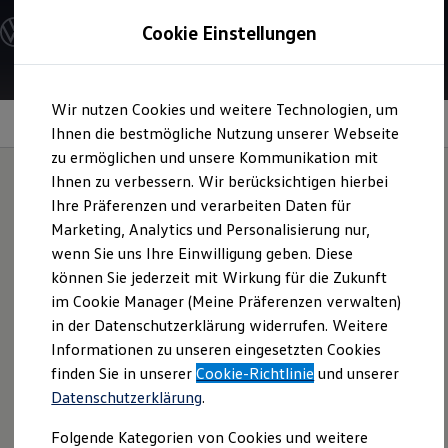
Modelle und Konfigurator
Cookie Einstellungen
Konfigurator
Modelle vergleichen
Konfiguration laden
Zum
Zum
Autosuche
Wir nutzen Cookies und weitere Technologien, um
Hauptinhalt
Footer
Elektroautos
springen
springen
Information
Ihnen die bestmögliche Nutzung unserer Webseite
ENERGY Sondermodelle
Nutzfahrzeuge
zu ermöglichen und unsere Kommunikation mit
SUV und CUV
Ihnen zu verbessern. Wir berücksichtigen hierbei
Familienautos
Ihre Präferenzen und verarbeiten Daten für
Kombis
GTI
Strampler
Kompaktwagen
Marketing, Analytics und Personalisierung nur,
Sportwagen
wenn Sie uns Ihre Einwilligung geben. Diese
Schnell verfügbare Fahrzeuge
Angebote und Produkte
können Sie jederzeit mit Wirkung für die Zukunft
Modisches Accessoire für die Jüngsten: Der
GTI
Strampler im
Aktuelle Angebote
im Cookie Manager (Meine Präferenzen verwalten)
leuchtenden Rot mit weißem, vertikalem Logo-Druck auf
E-Auto-Förderung
in der Datenschutzerklärung widerrufen. Weitere
Volkswagen Marktplatz
der Vorderseite ist in den Größen 68–74 sowie 80–86
Informationen zu unseren eingesetzten Cookies
Die ENERGY Sondermodelle
erhältlich.
Junge Gebrauchtwagen und Gebrauchtwagen
finden Sie in unserer
Cookie-Richtlinie
und unserer
Volkswagen Zertifizierte Gebrauchtwagen
Datenschutzerklärung
.
Wenn Sie sich für eines der Produkte interessieren, fragen
Elektromobilität bei Gebrauchtwagen
Zubehör- und Serviceangebote
Sie es gern bei Ihrem
Volkswagen
Partner an.
Folgende Kategorien von Cookies und weitere
Saisonangebote