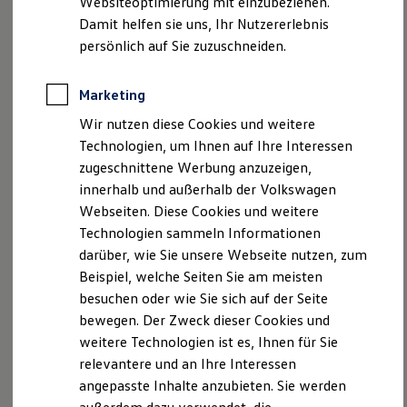
Websiteoptimierung mit einzubeziehen.
Elektrofahrzeugkonzepte
Damit helfen sie uns, Ihr Nutzererlebnis
ID. EVERY1
Reichweite
persönlich auf Sie zuzuschneiden.
Reichweite der ID. Modelle
Reichweite im Winter
Rekuperation
Marketing
Laden
Wir nutzen diese Cookies und weitere
Laden unterwegs
Laden Zuhause
Technologien, um Ihnen auf Ihre Interessen
Ladestationen finden
zugeschnittene Werbung anzuzeigen,
Ladezeitensimulator
innerhalb und außerhalb der Volkswagen
Batterie
Sicherheit
Webseiten. Diese Cookies und weitere
, 1 von 2
, 2 von 2
Garantie und Lebensdauer
Technologien sammeln Informationen
Nachhaltigkeit
darüber, wie Sie unsere Webseite nutzen, zum
Technologie
Kosten und Kauf
Beispiel, welche Seiten Sie am meisten
Verbrauchskosten
besuchen oder wie Sie sich auf der Seite
Kaufoptionen
bewegen. Der Zweck dieser Cookies und
E-Auto-Förderung
Software und Konnektivität
Impressum
Nutzungsbedingungen
weitere Technologien ist es, Ihnen für Sie
Die ID. Software 6
Datenschutzerklärungen
Cookie-Richtlinie
relevantere und an Ihre Interessen
ID. Software Versionen und Updates
Lizenzhinweise Dritter
angepasste Inhalte anzubieten. Sie werden
Digitale Extras
Schnittstellen zu Ihrem ID.
Angaben zum Digital Services Act (DSA)
EU Data Act