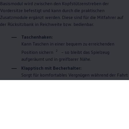
Basismodul wird zwischen den Kopfstützenstreben der
Vordersitze befestigt und kann durch die praktischen
Zusatzmodule ergänzt werden. Diese sind für die Mitfahrer auf
der Rücksitzbank in Reichweite bzw. bedienbar.
Taschenhaken:
Kann Taschen in einer bequem zu erreichenden
2
Position sichern
– so bleibt das Spielzeug
aufgeräumt und in greifbarer Nähe.
Klapptisch mit Becherhalter:
Sorgt für komfortables Vergnügen während der Fahrt
3
und in Pausen.
Kleiderbügel:
Hier können Sie Jacken und Co. befestigen.
Schwenkbarer Tablethalter:
Er ist horizontal sowie vertikal nutzbar und mit
verschiedenen Tablets kompatibel. Die Montage am