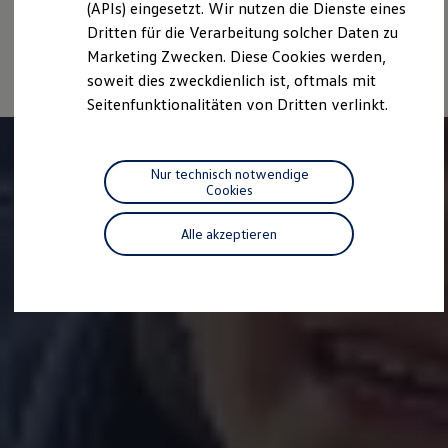
(APIs) eingesetzt. Wir nutzen die Dienste eines
individuellen Fahrverhalten den Kraftstoffverbrauch, den
Motorenöl und Flüssigkeiten
Stromverbrauch, die CO₂-Emissionen und die
Dritten für die Verarbeitung solcher Daten zu
Räder und Reifen
Pannen- und Unfallhilfe
Fahrleistungswerte eines Fahrzeugs beeinflussen.
Marketing Zwecken. Diese Cookies werden,
Economy Service
soweit dies zweckdienlich ist, oftmals mit
Volkswagen Teile
Seitenfunktionalitäten von Dritten verlinkt.
Zubehör
Modellspezifisches Zubehör
Schutz und Pflege
Transport
Nur technisch notwendige
Entertainment und Elektronik
Cookies
Individualisieren
Wallbox und Ladekabel
Digitale Extras
Alle akzeptieren
Dienste für Ihr Modell finden
Volkswagen Apps, Login und Shop
Handy und Fahrzeug verbinden
Updates für Software, Karten und Radio
Über Ihr Auto
Vorgängermodelle
Kundeninformationen
Volkswagen Kundenbetreuung
Warn- und Kontrollleuchten
Assistenzsysteme
Digitale Betriebsanleitung
Live Beratung