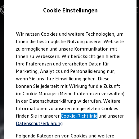
Modelle und Konfigurator
Cookie Einstellungen
Konfigurator
Modelle vergleichen
Konfiguration laden
Zum
Zum
Autosuche
Wir nutzen Cookies und weitere Technologien, um
Hauptinhalt
Footer
Elektroautos
springen
springen
Ihnen die bestmögliche Nutzung unserer Webseite
ENERGY Sondermodelle
Nutzfahrzeuge
zu ermöglichen und unsere Kommunikation mit
SUV und CUV
Ihnen zu verbessern. Wir berücksichtigen hierbei
Familienautos
Ihre Präferenzen und verarbeiten Daten für
Kombis
Kompaktwagen
Marketing, Analytics und Personalisierung nur,
Sportwagen
wenn Sie uns Ihre Einwilligung geben. Diese
Schnell verfügbare Fahrzeuge
Angebote und Produkte
können Sie jederzeit mit Wirkung für die Zukunft
Aktuelle Angebote
im Cookie Manager (Meine Präferenzen verwalten)
E-Auto-Förderung
in der Datenschutzerklärung widerrufen. Weitere
Volkswagen Marktplatz
Informationen zu unseren eingesetzten Cookies
Die ENERGY Sondermodelle
Junge Gebrauchtwagen und Gebrauchtwagen
finden Sie in unserer
Cookie-Richtlinie
und unserer
Volkswagen Zertifizierte Gebrauchtwagen
Datenschutzerklärung
.
Elektromobilität bei Gebrauchtwagen
Zubehör- und Serviceangebote
Folgende Kategorien von Cookies und weitere
Saisonangebote