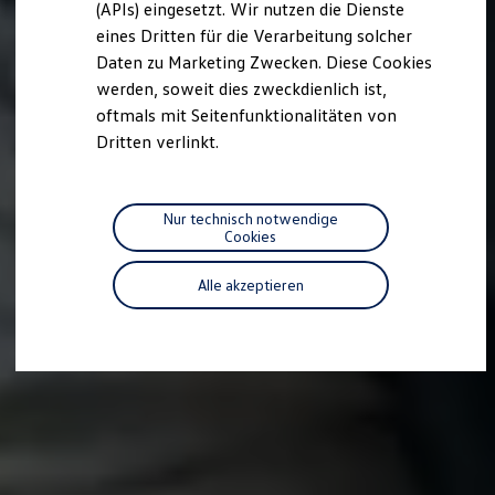
(APIs) eingesetzt. Wir nutzen die Dienste
Motorenöl und Flüssigkeiten
eines Dritten für die Verarbeitung solcher
Räder und Reifen
Pannen- und Unfallhilfe
Daten zu Marketing Zwecken. Diese Cookies
Economy Service
werden, soweit dies zweckdienlich ist,
Volkswagen Teile
oftmals mit Seitenfunktionalitäten von
Zubehör
Modellspezifisches Zubehör
Dritten verlinkt.
Schutz und Pflege
Transport
Entertainment und Elektronik
Individualisieren
Nur technisch notwendige
Wallbox und Ladekabel
Cookies
Digitale Extras
Dienste für Ihr Modell finden
Alle akzeptieren
Volkswagen Apps, Login und Shop
Handy und Fahrzeug verbinden
Updates für Software, Karten und Radio
Über Ihr Auto
Vorgängermodelle
Kundeninformationen
Volkswagen Kundenbetreuung
Warn- und Kontrollleuchten
Assistenzsysteme
Digitale Betriebsanleitung
Live Beratung