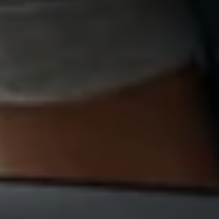
Magazin
Lifestyle
Transport
Familie
Elektromobilität
Volkswagen R
Pannen- und Unfallhilfe
Volkswagen Kundenbetreuung