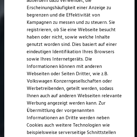
außerdem dazu verwendet, die
Hybridautos
Erscheinungshäufigkeit einer Anzeige zu
Marke und Erlebnis
begrenzen und die Effektivität von
Volkswagen R und R Experience
R-Modelle
Kampagnen zu messen und zu steuern. Sie
R Experience
registrieren, ob Sie eine Webseite besucht
Driving Experience
haben oder nicht, sowie welche Inhalte
Volkswagen entdecken
Werkbesichtigung
genutzt worden sind. Dies basiert auf einer
Factory visit
eindeutigen Identifikation Ihres Browsers
Lifestyle Shop
sowie Ihres Internetgeräts. Die
T-Roc Kollektion
Golf Kollektion
Informationen können mit anderen
ID. Kollektion
Webseiten oder Seiten Dritter, wie z.B.
Volkswagen Kollektion
Volkswagen Konzerngesellschaften oder
R-Kollektion
GTI Kollektion
Werbetreibenden, geteilt werden, sodass
Fußball Drop
Ihnen auch auf anderen Webseiten relevante
we drive football
Werbung angezeigt werden kann. Zur
#wedriveproud
Besitzer und Service
Übermittlung der vorgenannten
myVolkswagen
Informationen an Dritte werden neben
Software Updates
Cookies auch weitere Technologien wie
Service und Ersatzteile
Inspektion und HU/AU
beispielsweise serverseitige Schnittstellen
Reparaturen und Checks