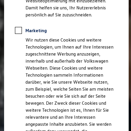
Websiteoptimierung mit einzubeziehen.
Elektrofahrzeugkonzepte
Damit helfen sie uns, Ihr Nutzererlebnis
ID. EVERY1
Reichweite
persönlich auf Sie zuzuschneiden.
Reichweite der ID. Modelle
Reichweite im Winter
Rekuperation
Marketing
Laden
Wir nutzen diese Cookies und weitere
Laden unterwegs
Laden Zuhause
Technologien, um Ihnen auf Ihre Interessen
Ladestationen finden
zugeschnittene Werbung anzuzeigen,
Ladezeitensimulator
innerhalb und außerhalb der Volkswagen
Batterie
Sicherheit
Webseiten. Diese Cookies und weitere
Garantie und Lebensdauer
Technologien sammeln Informationen
Nachhaltigkeit
darüber, wie Sie unsere Webseite nutzen,
Technologie
Kosten und Kauf
zum Beispiel, welche Seiten Sie am meisten
Verbrauchskosten
besuchen oder wie Sie sich auf der Seite
Kaufoptionen
bewegen. Der Zweck dieser Cookies und
E-Auto-Förderung
Software und Konnektivität
weitere Technologien ist es, Ihnen für Sie
Die ID. Software 6
relevantere und an Ihre Interessen
ID. Software Versionen und Updates
angepasste Inhalte anzubieten. Sie werden
Digitale Extras
Schnittstellen zu Ihrem ID.