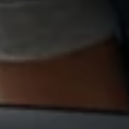
Magazin
Lifestyle
Transport
Familie
Elektromobilität
Volkswagen R
Pannen- und Unfallhilfe
Volkswagen Kundenbetreuung