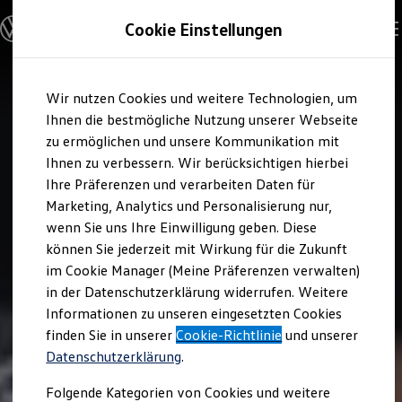
Modelle und Konfigurator
Cookie Einstellungen
Konfigurator
Modelle vergleichen
Konfiguration laden
Zum
Zum
Autosuche
Wir nutzen Cookies und weitere Technologien, um
Hauptinhalt
Footer
Elektroautos
springen
springen
Ihnen die bestmögliche Nutzung unserer Webseite
ENERGY Sondermodelle
Nutzfahrzeuge
zu ermöglichen und unsere Kommunikation mit
SUV und CUV
Ihnen zu verbessern. Wir berücksichtigen hierbei
Familienautos
Ihre Präferenzen und verarbeiten Daten für
Kombis
Kompaktwagen
Marketing, Analytics und Personalisierung nur,
Sportwagen
wenn Sie uns Ihre Einwilligung geben. Diese
Schnell verfügbare Fahrzeuge
Angebote und Produkte
können Sie jederzeit mit Wirkung für die Zukunft
Aktuelle Angebote
im Cookie Manager (Meine Präferenzen verwalten)
E-Auto-Förderung
in der Datenschutzerklärung widerrufen. Weitere
Volkswagen Marktplatz
Informationen zu unseren eingesetzten Cookies
Die ENERGY Sondermodelle
Junge Gebrauchtwagen und Gebrauchtwagen
finden Sie in unserer
Cookie-Richtlinie
und unserer
Volkswagen Zertifizierte Gebrauchtwagen
Datenschutzerklärung
.
Elektromobilität bei Gebrauchtwagen
Zubehör- und Serviceangebote
Folgende Kategorien von Cookies und weitere
Saisonangebote