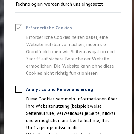
Reifenpakete
Technologien werden durch uns eingesetzt:
Leasing
Leasing-Angebote
Gebrauchtwagen Leasing
Junge Gebrauchtwagen-Leasing
Erforderliche Cookies
Elektroauto Leasing
Kleinwagen-Leasing
Erforderliche Cookies helfen dabei, eine
Leasing ohne Anzahlung
Website nutzbar zu machen, indem sie
Finanzierung
Autokredit mit Schlussrate
Grundfunktionen wie Seitennavigation und
Versicherungen und Garantien
Zugriff auf sichere Bereiche der Website
Kfz-Versicherung
ermöglichen. Die Website kann ohne diese
Restschuldversicherungen
Garantien
Cookies nicht richtig funktionieren.
Wartungsverträge
Geschäftskunden
Professional Class bei Volkswagen
Analytics und Personalisierung
Großkunden
Diese Cookies sammeln Informationen über
Behörden
Direktkunden
Ihre Websitenutzung (beispielsweise
Sonderfahrzeuge
Seitenaufrufe, Verweildauer je Seite, Klicks)
Anpfiff zum Gewinn
und ermöglichen uns bei Teilnahme, Ihre
Elektromobilität
Elektroautos
Umfrageergebnisse in die
ID. Tutorials