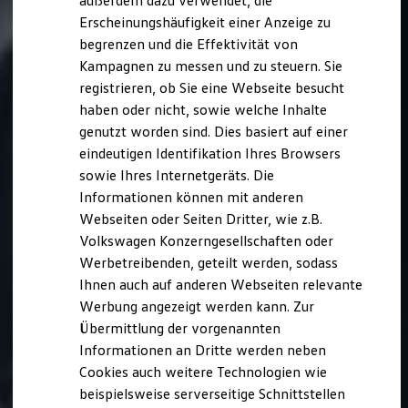
außerdem dazu verwendet, die
Hybridautos
Erscheinungshäufigkeit einer Anzeige zu
Marke und Erlebnis
begrenzen und die Effektivität von
Volkswagen R und R Experience
R-Modelle
Kampagnen zu messen und zu steuern. Sie
R Experience
registrieren, ob Sie eine Webseite besucht
Driving Experience
haben oder nicht, sowie welche Inhalte
Volkswagen entdecken
Werkbesichtigung
genutzt worden sind. Dies basiert auf einer
Factory visit
eindeutigen Identifikation Ihres Browsers
Lifestyle Shop
sowie Ihres Internetgeräts. Die
T-Roc Kollektion
Golf Kollektion
Informationen können mit anderen
ID. Kollektion
Webseiten oder Seiten Dritter, wie z.B.
Volkswagen Kollektion
Volkswagen Konzerngesellschaften oder
R-Kollektion
GTI Kollektion
Werbetreibenden, geteilt werden, sodass
Fußball Drop
Ihnen auch auf anderen Webseiten relevante
we drive football
Werbung angezeigt werden kann. Zur
#wedriveproud
Besitzer und Service
Übermittlung der vorgenannten
myVolkswagen
Informationen an Dritte werden neben
Software Updates
Cookies auch weitere Technologien wie
Service und Ersatzteile
Inspektion und HU/AU
beispielsweise serverseitige Schnittstellen
Reparaturen und Checks