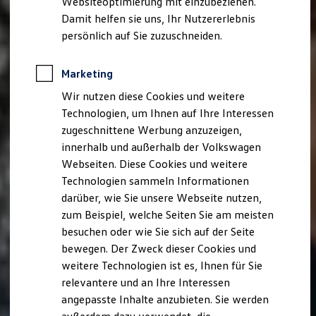
Websiteoptimierung mit einzubeziehen.
Elektrofahrzeugkonzepte
Damit helfen sie uns, Ihr Nutzererlebnis
ID. EVERY1
Reichweite
persönlich auf Sie zuzuschneiden.
Reichweite der ID. Modelle
Reichweite im Winter
Rekuperation
Marketing
Laden
Wir nutzen diese Cookies und weitere
Laden unterwegs
Laden Zuhause
Technologien, um Ihnen auf Ihre Interessen
Ladestationen finden
zugeschnittene Werbung anzuzeigen,
Ladezeitensimulator
innerhalb und außerhalb der Volkswagen
Batterie
Sicherheit
Webseiten. Diese Cookies und weitere
Garantie und Lebensdauer
Technologien sammeln Informationen
Nachhaltigkeit
darüber, wie Sie unsere Webseite nutzen,
Technologie
Kosten und Kauf
zum Beispiel, welche Seiten Sie am meisten
Verbrauchskosten
besuchen oder wie Sie sich auf der Seite
Kaufoptionen
bewegen. Der Zweck dieser Cookies und
E-Auto-Förderung
Software und Konnektivität
weitere Technologien ist es, Ihnen für Sie
Die ID. Software 6
relevantere und an Ihre Interessen
ID. Software Versionen und Updates
angepasste Inhalte anzubieten. Sie werden
Digitale Extras
Schnittstellen zu Ihrem ID.