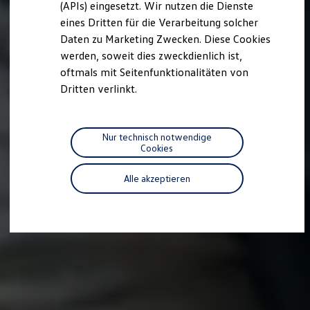
(APIs) eingesetzt. Wir nutzen die Dienste
Motorenöl und Flüssigkeiten
eines Dritten für die Verarbeitung solcher
Räder und Reifen
Pannen- und Unfallhilfe
Daten zu Marketing Zwecken. Diese Cookies
Economy Service
werden, soweit dies zweckdienlich ist,
Volkswagen Teile
oftmals mit Seitenfunktionalitäten von
Zubehör
Modellspezifisches Zubehör
Dritten verlinkt.
Schutz und Pflege
Transport
Entertainment und Elektronik
Individualisieren
Nur technisch notwendige
Wallbox und Ladekabel
Cookies
Digitale Extras
Dienste für Ihr Modell finden
Alle akzeptieren
Volkswagen Apps, Login und Shop
Handy und Fahrzeug verbinden
Updates für Software, Karten und Radio
Über Ihr Auto
Vorgängermodelle
Kundeninformationen
Volkswagen Kundenbetreuung
Warn- und Kontrollleuchten
Assistenzsysteme
Digitale Betriebsanleitung
Live Beratung