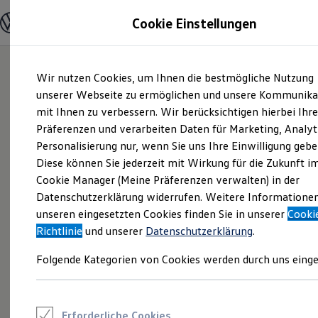
Modelle und Konfigurator
Cookie Einstellungen
Konfigurator
Modelle vergleichen
Konfiguration laden
Zum
Zum
Autosuche
Wir nutzen Cookies, um Ihnen die bestmögliche Nutzung
Hauptinhalt
Footer
Elektroautos
springen
springen
unserer Webseite zu ermöglichen und unsere Kommunika
ENERGY Sondermodelle
Nutzfahrzeuge
mit Ihnen zu verbessern. Wir berücksichtigen hierbei Ihr
SUV und CUV
Präferenzen und verarbeiten Daten für Marketing, Analyt
Familienautos
Personalisierung nur, wenn Sie uns Ihre Einwilligung gebe
Kombis
Kompaktwagen
Diese können Sie jederzeit mit Wirkung für die Zukunft i
Sportwagen
Cookie Manager (Meine Präferenzen verwalten) in der
Schnell verfügbare Fahrzeuge
Angebote und Produkte
Datenschutzerklärung widerrufen. Weitere Informatione
Aktuelle Angebote
unseren eingesetzten Cookies finden Sie in unserer
Cooki
E-Auto-Förderung
Richtlinie
und unserer
Datenschutzerklärung
.
Volkswagen Marktplatz
Die ENERGY Sondermodelle
Folgende Kategorien von Cookies werden durch uns einge
Junge Gebrauchtwagen und Gebrauchtwagen
Volkswagen Zertifizierte Gebrauchtwagen
Elektromobilität bei Gebrauchtwagen
Zubehör- und Serviceangebote
Saisonangebote
Erforderliche Cookies