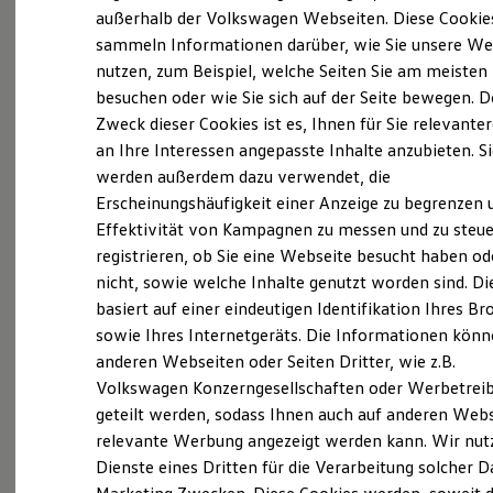
Elektrofahrzeugkonzepte
außerhalb der Volkswagen Webseiten. Diese Cookie
ID. EVERY1
sammeln Informationen darüber, wie Sie unsere We
Reichweite
nutzen, zum Beispiel, welche Seiten Sie am meisten
Reichweite der ID. Modelle
Reichweite im Winter
besuchen oder wie Sie sich auf der Seite bewegen. D
Rekuperation
Zweck dieser Cookies ist es, Ihnen für Sie relevante
Laden
an Ihre Interessen angepasste Inhalte anzubieten. S
Laden unterwegs
Laden Zuhause
werden außerdem dazu verwendet, die
Ladestationen finden
Erscheinungshäufigkeit einer Anzeige zu begrenzen 
Ladezeitensimulator
Effektivität von Kampagnen zu messen und zu steue
Batterie
Sicherheit
registrieren, ob Sie eine Webseite besucht haben od
Garantie und Lebensdauer
nicht, sowie welche Inhalte genutzt worden sind. Di
Nachhaltigkeit
basiert auf einer eindeutigen Identifikation Ihres B
Technologie
Kosten und Kauf
sowie Ihres Internetgeräts. Die Informationen kön
Verbrauchskosten
anderen Webseiten oder Seiten Dritter, wie z.B.
Kaufoptionen
Volkswagen Konzerngesellschaften oder Werbetrei
E-Auto-Förderung
Software und Konnektivität
geteilt werden, sodass Ihnen auch auf anderen Web
Die ID. Software 6
relevante Werbung angezeigt werden kann. Wir nut
ID. Software Versionen und Updates
Dienste eines Dritten für die Verarbeitung solcher D
Digitale Extras
Schnittstellen zu Ihrem ID.