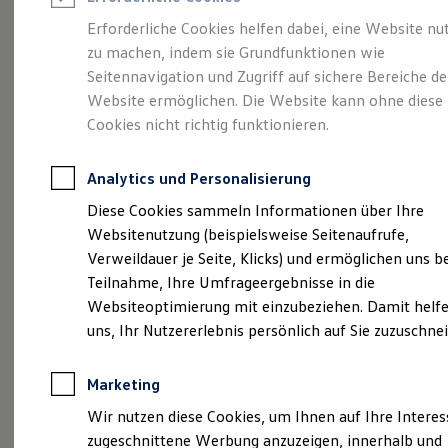
Reifenpakete
Leasing
Erforderliche Cookies helfen dabei, eine Website nu
Leasing-Angebote
zu machen, indem sie Grundfunktionen wie
Eine Spur Extra.
Der
Gebrauchtwagen Leasing
Seitennavigation und Zugriff auf sichere Bereiche de
Junge Gebrauchtwagen-Leasing
Elektroauto Leasing
Website ermöglichen. Die Website kann ohne diese
neue vollelektrische
Kleinwagen-Leasing
Cookies nicht richtig funktionieren.
Leasing ohne Anzahlung
ID. Polo
Finanzierung
Autokredit mit Schlussrate
Analytics und Personalisierung
Versicherungen und Garantien
Kfz-Versicherung
Diese Cookies sammeln Informationen über Ihre
Restschuldversicherungen
Websitenutzung (beispielsweise Seitenaufrufe,
Garantien
Verweildauer je Seite, Klicks) und ermöglichen uns b
Wartungsverträge
Geschäftskunden
Teilnahme, Ihre Umfrageergebnisse in die
Professional Class bei Volkswagen
Websiteoptimierung mit einzubeziehen. Damit helfe
Großkunden
uns, Ihr Nutzererlebnis persönlich auf Sie zuzuschne
Behörden
Direktkunden
Sonderfahrzeuge
(
Impressum & Rechtliches
)
Marketing
Anpfiff zum Gewinn
Elektromobilität
Wir nutzen diese Cookies, um Ihnen auf Ihre Intere
Elektroautos
zugeschnittene Werbung anzuzeigen, innerhalb und
ID. Tutorials