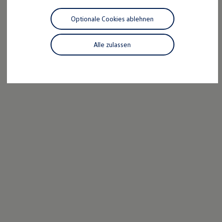
Motorenöl und Flüssigkeiten
Räder und Reifen
Optionale Cookies ablehnen
Pannen- und Unfallhilfe
Economy Service
Volkswagen Teile
Alle zulassen
Zubehör
Modellspezifisches Zubehör
Schutz und Pflege
Transport
Entertainment und Elektronik
Individualisieren
Wallbox und Ladekabel
Digitale Extras
Dienste für Ihr Modell finden
Volkswagen Apps, Login und Shop
Handy und Fahrzeug verbinden
Updates für Software, Karten und Radio
Über Ihr Auto
Vorgängermodelle
Kundeninformationen
Volkswagen Kundenbetreuung
Warn- und Kontrollleuchten
Assistenzsysteme
Digitale Betriebsanleitung
Live Beratung