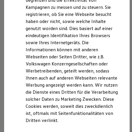
begrenzen und die Effektivität von
Hybridautos
Kampagnen zu messen und zu steuern. Sie
Marke und Erlebnis
registrieren, ob Sie eine Webseite besucht
Volkswagen R und R Experience
R-Modelle
haben oder nicht, sowie welche Inhalte
Internet Vertriebsteam
R Experience
genutzt worden sind. Dies basiert auf einer
Driving Experience
eindeutigen Identifikation Ihres Browsers
Volkswagen entdecken
+49 5971 7913 4137
Werkbesichtigung
sowie Ihres Internetgeräts. Die
Factory visit
E-Mail schreiben
Informationen können mit anderen
Lifestyle Shop
Webseiten oder Seiten Dritter, wie z.B.
T-Roc Kollektion
Golf Kollektion
Volkswagen Konzerngesellschaften oder
ID. Kollektion
Werbetreibenden, geteilt werden, sodass
Volkswagen Kollektion
Ihnen auch auf anderen Webseiten relevante
R-Kollektion
GTI Kollektion
Werbung angezeigt werden kann. Wir nutzen
Fußball Drop
die Dienste eines Dritten für die Verarbeitung
we drive football
solcher Daten zu Marketing Zwecken. Diese
#wedriveproud
Besitzer und Service
Cookies werden, soweit dies zweckdienlich
myVolkswagen
ist, oftmals mit Seitenfunktionalitäten von
Software Updates
Dritten verlinkt.
Service und Ersatzteile
Inspektion und HU/AU
Reparaturen und Checks