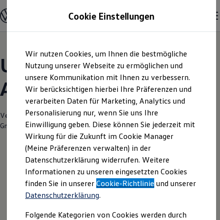
Modelle und Konfigurator
Cookie Einstellungen
Konfigurator
Modelle vergleichen
Konfiguration laden
Zum
Zum
Autosuche
Wir nutzen Cookies, um Ihnen die bestmögliche
Hauptinhalt
Footer
Elektroautos
Unsere aktuellen
springen
springen
Nutzung unserer Webseite zu ermöglichen und
ENERGY Sondermodelle
Nutzfahrzeuge
unsere Kommunikation mit Ihnen zu verbessern.
Angebote und mehr
SUV und CUV
Wir berücksichtigen hierbei Ihre Präferenzen und
Familienautos
verarbeiten Daten für Marketing, Analytics und
Kombis
Kompaktwagen
Personalisierung nur, wenn Sie uns Ihre
Verantwortlich für die Inhalte auf dieser Seite ist die Senger Münster
Sportwagen
Einwilligung geben. Diese können Sie jederzeit mit
GmbH
(
Impressum & Rechtliches
)
Schnell verfügbare Fahrzeuge
Angebote und Produkte
Wirkung für die Zukunft im Cookie Manager
Aktuelle Angebote
(Meine Präferenzen verwalten) in der
E-Auto-Förderung
Datenschutzerklärung widerrufen. Weitere
Volkswagen Marktplatz
Leider haben wir im Moment keine
Informationen zu unseren eingesetzten Cookies
Die ENERGY Sondermodelle
Junge Gebrauchtwagen und Gebrauchtwagen
aktuellen Angebote
finden Sie in unserer
Cookie-Richtlinie
und unserer
Volkswagen Zertifizierte Gebrauchtwagen
Datenschutzerklärung
.
Elektromobilität bei Gebrauchtwagen
Zubehör- und Serviceangebote
Folgende Kategorien von Cookies werden durch
Saisonangebote