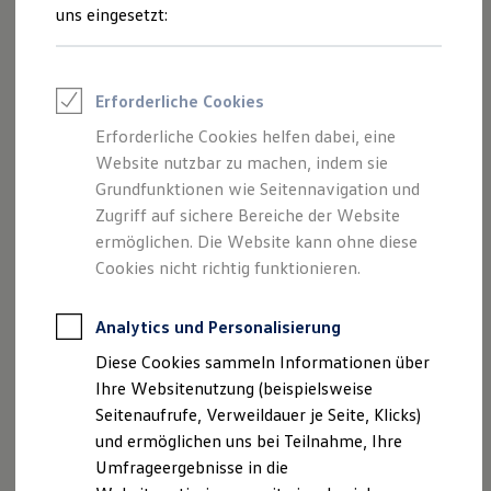
Reifenpakete
Ihre
nächsten
uns eingesetzt:
Leasing
Leasing-Angebote
Schritte
Gebrauchtwagen Leasing
Junge Gebrauchtwagen-Leasing
Erforderliche Cookies
Elektroauto Leasing
Kleinwagen-Leasing
Erforderliche Cookies helfen dabei, eine
Leasing ohne Anzahlung
Website nutzbar zu machen, indem sie
Finanzierung
Autokredit mit Schlussrate
Grundfunktionen wie Seitennavigation und
Probefahrt vereinbaren
Versicherungen und Garantien
Zugriff auf sichere Bereiche der Website
Kfz-Versicherung
ermöglichen. Die Website kann ohne diese
Restschuldversicherungen
Garantien
Cookies nicht richtig funktionieren.
Wartungsverträge
Geschäftskunden
Fahrzeugangebot anfordern
Professional Class bei Volkswagen
Analytics und Personalisierung
Großkunden
Diese Cookies sammeln Informationen über
Behörden
Direktkunden
Ihre Websitenutzung (beispielsweise
Sonderfahrzeuge
Seitenaufrufe, Verweildauer je Seite, Klicks)
Anpfiff zum Gewinn
Servicetermin buchen
und ermöglichen uns bei Teilnahme, Ihre
Elektromobilität
Elektroautos
Umfrageergebnisse in die
ID. Tutorials