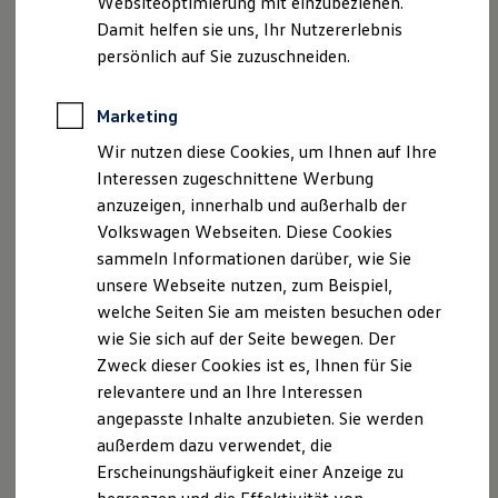
Websiteoptimierung mit einzubeziehen.
Elektrofahrzeugkonzepte
Damit helfen sie uns, Ihr Nutzererlebnis
ID. EVERY1
Reichweite
persönlich auf Sie zuzuschneiden.
Serviceanfrage stellen
Reichweite der ID. Modelle
Reichweite im Winter
Rekuperation
Marketing
Laden
Wir nutzen diese Cookies, um Ihnen auf Ihre
Laden unterwegs
Laden Zuhause
Interessen zugeschnittene Werbung
Ladestationen finden
Ihre Ansprechpartner
bei Auto
anzuzeigen, innerhalb und außerhalb der
Ladezeitensimulator
Volkswagen Webseiten. Diese Cookies
Senger Münster
Batterie
Sicherheit
sammeln Informationen darüber, wie Sie
Garantie und Lebensdauer
unsere Webseite nutzen, zum Beispiel,
Nachhaltigkeit
E-Mail schreiben
welche Seiten Sie am meisten besuchen oder
Technologie
Kosten und Kauf
wie Sie sich auf der Seite bewegen. Der
+49 251 79890
Verbrauchskosten
Zweck dieser Cookies ist es, Ihnen für Sie
Kaufoptionen
relevantere und an Ihre Interessen
E-Auto-Förderung
Software und Konnektivität
angepasste Inhalte anzubieten. Sie werden
Die ID. Software 6
außerdem dazu verwendet, die
ID. Software Versionen und Updates
Erscheinungshäufigkeit einer Anzeige zu
Digitale Extras
Schnittstellen zu Ihrem ID.