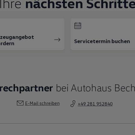
Ihre
nächsten Schritt
rzeugangebot
Servicetermin buchen
rdern
rechpartner
bei Autohaus Bech
E-Mail schreiben
+49 281 952840