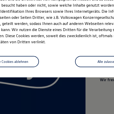
 besucht haben oder nicht, sowie welche Inhalte genutzt worden s
 Identifikation Ihres Browsers sowie Ihres Internetgeräts. Die 
ID. P
iten oder Seiten Dritter, wie z.B. Volkswagen Konzerngesellsch
 geteilt werden, sodass Ihnen auch auf anderen Webseiten rel
05.0
kann. Wir nutzen die Dienste eines Dritten für die Verarbeitung 
Lern
. Diese Cookies werden, soweit dies zweckdienlich ist, oftmals
volle
täten von Dritten verlinkt.
Besuche
Wesel u
e Cookies ablehnen
Alle zulass
Überras
exklusi
zum erst
Wir fre