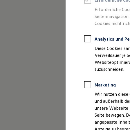
Erforderliche Co
Reifenpakete
Leasing
Erforderliche Coo
Leasing-Angebote
Seitennavigation 
Gebrauchtwagen Leasing
Cookies nicht rich
Junge Gebrauchtwagen-Leasing
Elektroauto Leasing
Kleinwagen-Leasing
(
Impressum & Rechtliches
)
Analytics und Pe
Leasing ohne Anzahlung
Finanzierung
Diese Cookies sa
Autokredit mit Schlussrate
Versicherungen und Garantien
Verweildauer je S
Kfz-Versicherung
Websiteoptimierun
Restschuldversicherungen
zuzuschneiden.
Garantien
Wartungsverträge
Geschäftskunden
Marketing
Professional Class bei Volkswagen
Großkunden
Wir nutzen diese 
Behörden
und außerhalb de
Direktkunden
Sonderfahrzeuge
unsere Webseite n
Anpfiff zum Gewinn
Seite bewegen. De
Elektromobilität
angepasste Inhalt
Elektroautos
ID. Tutorials
Anzeige zu begren