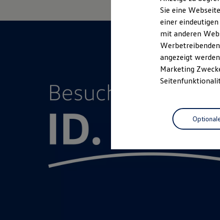
Elektrofahrzeugkonzepte
Sie eine Webseite
ID. EVERY1
einer eindeutigen
Reichweite
Reichweite der ID. Modelle
mit anderen Webse
Reichweite im Winter
Werbetreibenden,
Rekuperation
angezeigt werden 
Laden
Laden unterwegs
Marketing Zwecken
Laden Zuhause
Seitenfunktionali
Ladestationen finden
Ladezeitensimulator
Batterie
Sicherheit
Optional
Garantie und Lebensdauer
Nachhaltigkeit
Technologie
Kosten und Kauf
Verbrauchskosten
Kaufoptionen
E-Auto-Förderung
Software und Konnektivität
Die ID. Software 6
ID. Software Versionen und Updates
Digitale Extras
Schnittstellen zu Ihrem ID.