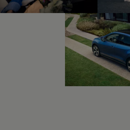
Motorenöl und Flüssigkeiten
Räder und Reifen
Pannen- und Unfallhilfe
Economy Service
Volkswagen Teile
Zubehör
Modellspezifisches Zubehör
Schutz und Pflege
Transport
Entertainment und Elektronik
Individualisieren
Wallbox und Ladekabel
Digitale Extras
Dienste für Ihr Modell finden
Volkswagen Apps, Login und Shop
Handy und Fahrzeug verbinden
Updates für Software, Karten und Radio
Über Ihr Auto
Vorgängermodelle
Kundeninformationen
Volkswagen Kundenbetreuung
Warn- und Kontrollleuchten
Assistenzsysteme
Digitale Betriebsanleitung
Live Beratung