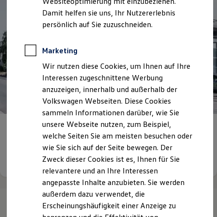
Websiteoptimierung mit einzubeziehen.
Elektrofahrzeugkonzepte
Damit helfen sie uns, Ihr Nutzererlebnis
ID. EVERY1
Reichweite
persönlich auf Sie zuzuschneiden.
Reichweite der ID. Modelle
Reichweite im Winter
Rekuperation
Marketing
Laden
Wir nutzen diese Cookies, um Ihnen auf Ihre
Laden unterwegs
Laden Zuhause
Interessen zugeschnittene Werbung
Ladestationen finden
anzuzeigen, innerhalb und außerhalb der
Ladezeitensimulator
Volkswagen Webseiten. Diese Cookies
Batterie
Sicherheit
sammeln Informationen darüber, wie Sie
Garantie und Lebensdauer
unsere Webseite nutzen, zum Beispiel,
Nachhaltigkeit
Autohaus Minrath
welche Seiten Sie am meisten besuchen oder
Technologie
Kosten und Kauf
wie Sie sich auf der Seite bewegen. Der
Verbrauchskosten
Details ansehen
Zweck dieser Cookies ist es, Ihnen für Sie
Kaufoptionen
relevantere und an Ihre Interessen
E-Auto-Förderung
Software und Konnektivität
angepasste Inhalte anzubieten. Sie werden
Die ID. Software 6
außerdem dazu verwendet, die
ID. Software Versionen und Updates
Erscheinungshäufigkeit einer Anzeige zu
Digitale Extras
Schnittstellen zu Ihrem ID.