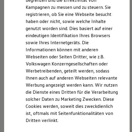
begrenzen und die Effektivität von
Ihre
nächsten
Hybridautos
Kampagnen zu messen und zu steuern. Sie
Marke und Erlebnis
registrieren, ob Sie eine Webseite besucht
Volkswagen R und R Experience
Schritte
R-Modelle
haben oder nicht, sowie welche Inhalte
R Experience
genutzt worden sind. Dies basiert auf einer
Driving Experience
eindeutigen Identifikation Ihres Browsers
Volkswagen entdecken
Werkbesichtigung
sowie Ihres Internetgeräts. Die
Factory visit
Informationen können mit anderen
Lifestyle Shop
Probefahrt vereinbaren
Webseiten oder Seiten Dritter, wie z.B.
T-Roc Kollektion
Golf Kollektion
Volkswagen Konzerngesellschaften oder
ID. Kollektion
Werbetreibenden, geteilt werden, sodass
Volkswagen Kollektion
Ihnen auch auf anderen Webseiten relevante
R-Kollektion
GTI Kollektion
Fahrzeugangebot anfordern
Werbung angezeigt werden kann. Wir nutzen
Fußball Drop
die Dienste eines Dritten für die Verarbeitung
we drive football
solcher Daten zu Marketing Zwecken. Diese
#wedriveproud
Besitzer und Service
Cookies werden, soweit dies zweckdienlich
myVolkswagen
ist, oftmals mit Seitenfunktionalitäten von
Software Updates
Servicetermin buchen
Dritten verlinkt.
Service und Ersatzteile
Inspektion und HU/AU
Reparaturen und Checks