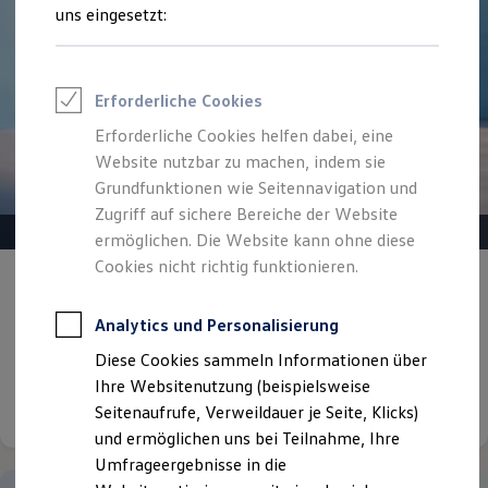
Reifenpakete
uns eingesetzt:
Leasing
Leasing-Angebote
Gebrauchtwagen Leasing
Junge Gebrauchtwagen-Leasing
Erforderliche Cookies
Elektroauto Leasing
Kleinwagen-Leasing
Erforderliche Cookies helfen dabei, eine
Leasing ohne Anzahlung
Website nutzbar zu machen, indem sie
Finanzierung
Autokredit mit Schlussrate
Grundfunktionen wie Seitennavigation und
Versicherungen und Garantien
Zugriff auf sichere Bereiche der Website
Kfz-Versicherung
ermöglichen. Die Website kann ohne diese
Restschuldversicherungen
Garantien
Cookies nicht richtig funktionieren.
Gepflegt, geprüft und für gut befunden.
Wartungsverträge
Geschäftskunden
Volkswagen Zertifizierte
Professional Class bei Volkswagen
Analytics und Personalisierung
Gebrauchtwagen.
Großkunden
Diese Cookies sammeln Informationen über
Behörden
Direktkunden
Ihre Websitenutzung (beispielsweise
Details ansehen
Sonderfahrzeuge
Seitenaufrufe, Verweildauer je Seite, Klicks)
Anpfiff zum Gewinn
und ermöglichen uns bei Teilnahme, Ihre
Elektromobilität
Elektroautos
Umfrageergebnisse in die
ID. Tutorials