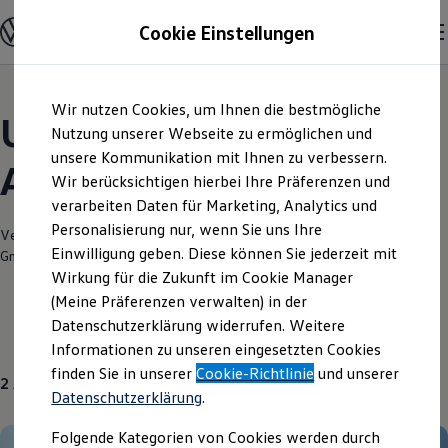
Modelle und Konfigurator
Cookie Einstellungen
Konfigurator
Modelle vergleichen
Konfiguration laden
Zum
Zum
Autosuche
Wir nutzen Cookies, um Ihnen die bestmögliche
Hauptinhalt
Footer
Elektroautos
Unsere aktuellen
springen
springen
Nutzung unserer Webseite zu ermöglichen und
ENERGY Sondermodelle
Nutzfahrzeuge
unsere Kommunikation mit Ihnen zu verbessern.
Angebote und mehr
SUV und CUV
Wir berücksichtigen hierbei Ihre Präferenzen und
Familienautos
verarbeiten Daten für Marketing, Analytics und
Kombis
Kompaktwagen
Personalisierung nur, wenn Sie uns Ihre
Verantwortlich für die Inhalte auf dieser Seite ist die Autohaus Minrath
Sportwagen
Einwilligung geben. Diese können Sie jederzeit mit
GmbH & Co. KG
(
Impressum & Rechtliches
)
Schnell verfügbare Fahrzeuge
Angebote und Produkte
Wirkung für die Zukunft im Cookie Manager
Aktuelle Angebote
(Meine Präferenzen verwalten) in der
E-Auto-Förderung
Datenschutzerklärung widerrufen. Weitere
Volkswagen Marktplatz
Gebrauchtwagen
Über uns
Informationen zu unseren eingesetzten Cookies
Die ENERGY Sondermodelle
Junge Gebrauchtwagen und Gebrauchtwagen
finden Sie in unserer
Cookie-Richtlinie
und unserer
2
Angebote
Volkswagen Zertifizierte Gebrauchtwagen
Datenschutzerklärung
.
Elektromobilität bei Gebrauchtwagen
Zubehör- und Serviceangebote
Folgende Kategorien von Cookies werden durch
Saisonangebote