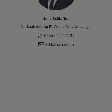
Magazin
Lifestyle
Transport
Familie
Jens Schlafke
Elektromobilität
Verkaufsleitung PKW und Nutzfahrzeuge
Volkswagen R
Pannen- und Unfallhilfe
02841 / 14 51 29
Volkswagen Kundenbetreuung
E-Mail schreiben