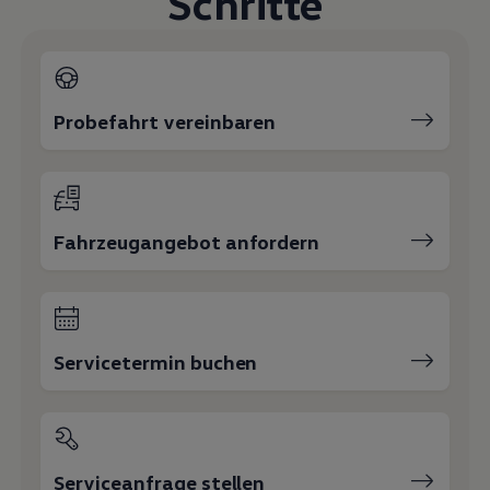
Schritte
Magazin
Lifestyle
Transport
Familie
Elektromobilität
Volkswagen R
Probefahrt vereinbaren
Pannen- und Unfallhilfe
Volkswagen Kundenbetreuung
Fahrzeugangebot anfordern
Servicetermin buchen
Serviceanfrage stellen