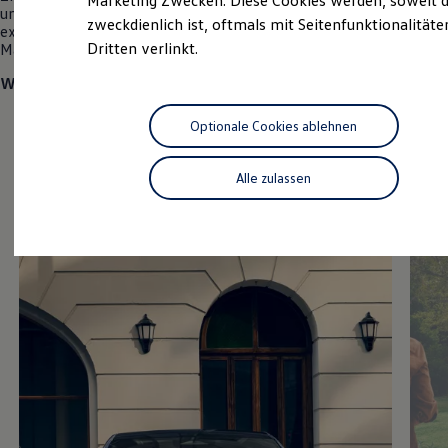
Marketing Zwecken. Diese Cookies werden, soweit d
und Überraschungen. Denn wir möchten Ihnen auf diesem
Hybridautos
zweckdienlich ist, oftmals mit Seitenfunktionalität
exklusiven Event den neuen vollelektrischen
ID. Polo
zum ersten
Marke und Erlebnis
Dritten verlinkt.
Mal persönlich vorstellen.
Volkswagen R und R Experience
R-Modelle
Wir freuen uns auf Sie!
R Experience
Driving Experience
Volkswagen entdecken
Optionale Cookies ablehnen
Werkbesichtigung
Factory visit
Lifestyle Shop
Alle zulassen
T-Roc Kollektion
Golf Kollektion
ID. Kollektion
Volkswagen Kollektion
R-Kollektion
GTI Kollektion
Fußball Drop
we drive football
#wedriveproud
Besitzer und Service
myVolkswagen
Software Updates
Service und Ersatzteile
Inspektion und HU/AU
Reparaturen und Checks