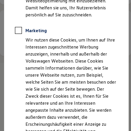
Websiteoptimierung mit einzubeziehen.
Elektrofahrzeugkonzepte
Damit helfen sie uns, Ihr Nutzererlebnis
ID. EVERY1
Reichweite
persönlich auf Sie zuzuschneiden.
Ihr Mobilitätsdienstleister vom
Taunus bis
Reichweite der ID. Modelle
Reichweite im Winter
nach Franken
Rekuperation
Marketing
Laden
Wir nutzen diese Cookies, um Ihnen auf Ihre
Laden unterwegs
Details ansehen
Laden Zuhause
Interessen zugeschnittene Werbung
Ladestationen finden
anzuzeigen, innerhalb und außerhalb der
Ladezeitensimulator
Volkswagen Webseiten. Diese Cookies
Batterie
Sicherheit
sammeln Informationen darüber, wie Sie
Garantie und Lebensdauer
unsere Webseite nutzen, zum Beispiel,
Nachhaltigkeit
Ihre
nächsten
welche Seiten Sie am meisten besuchen oder
Technologie
Kosten und Kauf
wie Sie sich auf der Seite bewegen. Der
Verbrauchskosten
Schritte
Zweck dieser Cookies ist es, Ihnen für Sie
Kaufoptionen
relevantere und an Ihre Interessen
E-Auto-Förderung
Software und Konnektivität
angepasste Inhalte anzubieten. Sie werden
Die ID. Software 6
außerdem dazu verwendet, die
ID. Software Versionen und Updates
Erscheinungshäufigkeit einer Anzeige zu
Digitale Extras
Schnittstellen zu Ihrem ID.