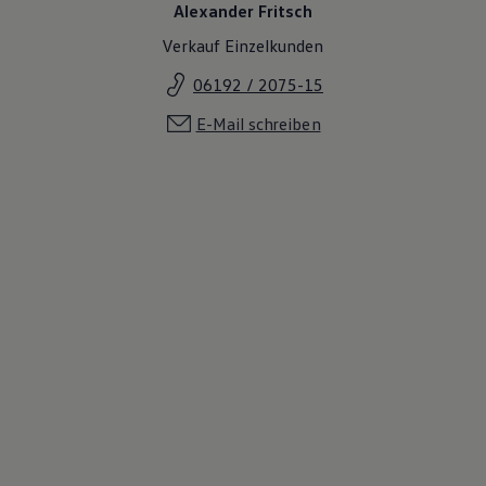
Alexander Fritsch
Magazin
Lifestyle
Verkauf Einzelkunden
Transport
Familie
06192 / 2075-15
Elektromobilität
Volkswagen R
E-Mail schreiben
Pannen- und Unfallhilfe
Volkswagen Kundenbetreuung