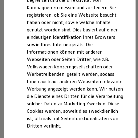
begrenzen und die Effektivität von
Probefahrt vereinbaren
Hybridautos
Kampagnen zu messen und zu steuern. Sie
Marke und Erlebnis
registrieren, ob Sie eine Webseite besucht
Volkswagen R und R Experience
R-Modelle
haben oder nicht, sowie welche Inhalte
R Experience
genutzt worden sind. Dies basiert auf einer
Driving Experience
Fahrzeugangebot anfordern
eindeutigen Identifikation Ihres Browsers
Volkswagen entdecken
Werkbesichtigung
sowie Ihres Internetgeräts. Die
Factory visit
Informationen können mit anderen
Lifestyle Shop
Webseiten oder Seiten Dritter, wie z.B.
T-Roc Kollektion
Golf Kollektion
Volkswagen Konzerngesellschaften oder
Servicetermin buchen
ID. Kollektion
Werbetreibenden, geteilt werden, sodass
Volkswagen Kollektion
Ihnen auch auf anderen Webseiten relevante
R-Kollektion
GTI Kollektion
Werbung angezeigt werden kann. Wir nutzen
Fußball Drop
die Dienste eines Dritten für die Verarbeitung
we drive football
Serviceanfrage stellen
solcher Daten zu Marketing Zwecken. Diese
#wedriveproud
Besitzer und Service
Cookies werden, soweit dies zweckdienlich
myVolkswagen
ist, oftmals mit Seitenfunktionalitäten von
Software Updates
Dritten verlinkt.
Service und Ersatzteile
Inspektion und HU/AU
Reparaturen und Checks