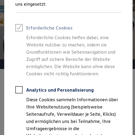
Reifenpakete
uns eingesetzt:
Leasing
Leasing-Angebote
Gebrauchtwagen Leasing
Junge Gebrauchtwagen-Leasing
Erforderliche Cookies
Elektroauto Leasing
Kleinwagen-Leasing
Erforderliche Cookies helfen dabei, eine
Leasing ohne Anzahlung
Website nutzbar zu machen, indem sie
Finanzierung
Autokredit mit Schlussrate
Grundfunktionen wie Seitennavigation und
Versicherungen und Garantien
Zugriff auf sichere Bereiche der Website
Kfz-Versicherung
ermöglichen. Die Website kann ohne diese
Restschuldversicherungen
Garantien
Cookies nicht richtig funktionieren.
Wartungsverträge
Angebot gültig bis 30.09.2026
Geschäftskunden
Professional Class bei Volkswagen
Analytics und Personalisierung
Heiß begehrt.
Kühl kalkuliert.
Großkunden
Diese Cookies sammeln Informationen über
Behörden
Ihr Traumauto? Heiß begehrt. Ihre Leasingrate? Eiskalt
Direktkunden
Ihre Websitenutzung (beispielsweise
machbar.
Sonderfahrzeuge
Seitenaufrufe, Verweildauer je Seite, Klicks)
Anpfiff zum Gewinn
und ermöglichen uns bei Teilnahme, Ihre
Elektromobilität
Details ansehen
Elektroautos
Umfrageergebnisse in die
ID. Tutorials