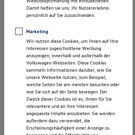
Websiteoptimierung mit einzubeziehen.
Elektrofahrzeugkonzepte
Damit helfen sie uns, Ihr Nutzererlebnis
ID. EVERY1
Reichweite
persönlich auf Sie zuzuschneiden.
Ihre
nächsten
Reichweite der ID. Modelle
Reichweite im Winter
Schritte
Rekuperation
Marketing
Laden
Wir nutzen diese Cookies, um Ihnen auf Ihre
Laden unterwegs
Laden Zuhause
Interessen zugeschnittene Werbung
Ladestationen finden
anzuzeigen, innerhalb und außerhalb der
Ladezeitensimulator
Volkswagen Webseiten. Diese Cookies
Batterie
Probefahrt vereinbaren
Sicherheit
sammeln Informationen darüber, wie Sie
Garantie und Lebensdauer
unsere Webseite nutzen, zum Beispiel,
Nachhaltigkeit
welche Seiten Sie am meisten besuchen oder
Technologie
Kosten und Kauf
wie Sie sich auf der Seite bewegen. Der
Verbrauchskosten
Zweck dieser Cookies ist es, Ihnen für Sie
Fahrzeugangebot anfordern
Kaufoptionen
relevantere und an Ihre Interessen
E-Auto-Förderung
Software und Konnektivität
angepasste Inhalte anzubieten. Sie werden
Die ID. Software 6
außerdem dazu verwendet, die
ID. Software Versionen und Updates
Erscheinungshäufigkeit einer Anzeige zu
Digitale Extras
Servicetermin buchen
Schnittstellen zu Ihrem ID.