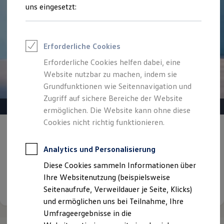
Reifenpakete
uns eingesetzt:
Leasing
Leasing-Angebote
Gebrauchtwagen Leasing
Junge Gebrauchtwagen-Leasing
Erforderliche Cookies
Elektroauto Leasing
Kleinwagen-Leasing
Erforderliche Cookies helfen dabei, eine
Leasing ohne Anzahlung
Website nutzbar zu machen, indem sie
Finanzierung
Autokredit mit Schlussrate
Grundfunktionen wie Seitennavigation und
Versicherungen und Garantien
Zugriff auf sichere Bereiche der Website
Kfz-Versicherung
ermöglichen. Die Website kann ohne diese
Restschuldversicherungen
Garantien
Cookies nicht richtig funktionieren.
Gepflegt, geprüft und für gut befunden.
Wartungsverträge
Geschäftskunden
Volkswagen Zertifizierte
Professional Class bei Volkswagen
Analytics und Personalisierung
Gebrauchtwagen.
Großkunden
Diese Cookies sammeln Informationen über
Behörden
Direktkunden
Ihre Websitenutzung (beispielsweise
Details ansehen
Sonderfahrzeuge
Seitenaufrufe, Verweildauer je Seite, Klicks)
Anpfiff zum Gewinn
und ermöglichen uns bei Teilnahme, Ihre
Elektromobilität
Elektroautos
Umfrageergebnisse in die
ID. Tutorials