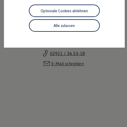
Motorenöl und Flüssigkeiten
Räder und Reifen
Optionale Cookies ablehnen
Pannen- und Unfallhilfe
Economy Service
Volkswagen Teile
Alle zulassen
Zubehör
Gerd Bollmeyer
Modellspezifisches Zubehör
Schutz und Pflege
Geschäftsführer
Transport
Entertainment und Elektronik
02921 / 36 53-18
Individualisieren
Wallbox und Ladekabel
E-Mail schreiben
Digitale Extras
Dienste für Ihr Modell finden
Volkswagen Apps, Login und Shop
Handy und Fahrzeug verbinden
Updates für Software, Karten und Radio
Über Ihr Auto
Vorgängermodelle
Kundeninformationen
Volkswagen Kundenbetreuung
Warn- und Kontrollleuchten
Assistenzsysteme
Digitale Betriebsanleitung
Live Beratung