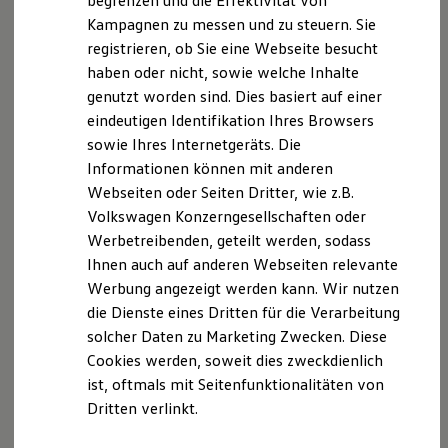
begrenzen und die Effektivität von
Hybridautos
Kampagnen zu messen und zu steuern. Sie
Marke und Erlebnis
registrieren, ob Sie eine Webseite besucht
Volkswagen R und R Experience
R-Modelle
haben oder nicht, sowie welche Inhalte
R Experience
genutzt worden sind. Dies basiert auf einer
Driving Experience
Serviceanfrage stellen
eindeutigen Identifikation Ihres Browsers
Volkswagen entdecken
Werkbesichtigung
sowie Ihres Internetgeräts. Die
Factory visit
Informationen können mit anderen
Lifestyle Shop
Webseiten oder Seiten Dritter, wie z.B.
T-Roc Kollektion
Golf Kollektion
Ihre Ansprechpartner
bei RK
Volkswagen Konzerngesellschaften oder
ID. Kollektion
Werbetreibenden, geteilt werden, sodass
Volkswagen Kollektion
Autowelt Rinke & Knipps Soest
Ihnen auch auf anderen Webseiten relevante
R-Kollektion
GTI Kollektion
Werbung angezeigt werden kann. Wir nutzen
Fußball Drop
E-Mail schreiben
die Dienste eines Dritten für die Verarbeitung
we drive football
solcher Daten zu Marketing Zwecken. Diese
#wedriveproud
+49 2921 36530
Besitzer und Service
Cookies werden, soweit dies zweckdienlich
myVolkswagen
ist, oftmals mit Seitenfunktionalitäten von
Software Updates
Dritten verlinkt.
Service und Ersatzteile
Inspektion und HU/AU
Reparaturen und Checks