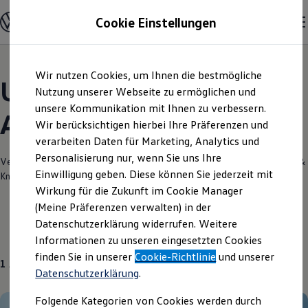
Modelle und Konfigurator
Cookie Einstellungen
Konfigurator
Modelle vergleichen
Konfiguration laden
Zum
Zum
Autosuche
Wir nutzen Cookies, um Ihnen die bestmögliche
Hauptinhalt
Footer
Elektroautos
Unsere aktuellen
springen
springen
Nutzung unserer Webseite zu ermöglichen und
ENERGY Sondermodelle
Nutzfahrzeuge
unsere Kommunikation mit Ihnen zu verbessern.
Angebote und mehr
SUV und CUV
Wir berücksichtigen hierbei Ihre Präferenzen und
Familienautos
verarbeiten Daten für Marketing, Analytics und
Kombis
Kompaktwagen
Personalisierung nur, wenn Sie uns Ihre
Verantwortlich für die Inhalte auf dieser Seite ist die RK Autowelt Rinke &
Sportwagen
Einwilligung geben. Diese können Sie jederzeit mit
Knipps GmbH
(
Impressum & Rechtliches
)
Schnell verfügbare Fahrzeuge
Angebote und Produkte
Wirkung für die Zukunft im Cookie Manager
Aktuelle Angebote
(Meine Präferenzen verwalten) in der
E-Auto-Förderung
Datenschutzerklärung widerrufen. Weitere
Volkswagen Marktplatz
Gebrauchtwagen
Informationen zu unseren eingesetzten Cookies
Die ENERGY Sondermodelle
Junge Gebrauchtwagen und Gebrauchtwagen
finden Sie in unserer
Cookie-Richtlinie
und unserer
1
Angebot
Volkswagen Zertifizierte Gebrauchtwagen
Datenschutzerklärung
.
Elektromobilität bei Gebrauchtwagen
Zubehör- und Serviceangebote
Folgende Kategorien von Cookies werden durch
Saisonangebote