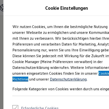
Modelle und Konfigurator
Cookie Einstellungen
Konfigurator
Modelle vergleichen
Konfiguration laden
Zum
Zum
Autosuche
Wir nutzen Cookies, um Ihnen die bestmögliche Nutzung
Hauptinhalt
Footer
Elektroautos
springen
springen
unserer Webseite zu ermöglichen und unsere Kommunika
ENERGY Sondermodelle
Nutzfahrzeuge
mit Ihnen zu verbessern. Wir berücksichtigen hierbei Ihr
SUV und CUV
Präferenzen und verarbeiten Daten für Marketing, Analyt
Familienautos
Personalisierung nur, wenn Sie uns Ihre Einwilligung gebe
Kombis
Kompaktwagen
Diese können Sie jederzeit mit Wirkung für die Zukunft i
Sportwagen
Cookie Manager (Meine Präferenzen verwalten) in der
Schnell verfügbare Fahrzeuge
Angebote und Produkte
Datenschutzerklärung widerrufen. Weitere Informatione
Aktuelle Angebote
unseren eingesetzten Cookies finden Sie in unserer
Cooki
E-Auto-Förderung
Richtlinie
und unserer
Datenschutzerklärung
.
Volkswagen Marktplatz
Die ENERGY Sondermodelle
Folgende Kategorien von Cookies werden durch uns einge
Junge Gebrauchtwagen und Gebrauchtwagen
Volkswagen Zertifizierte Gebrauchtwagen
Elektromobilität bei Gebrauchtwagen
Zubehör- und Serviceangebote
Saisonangebote
Erforderliche Cookies