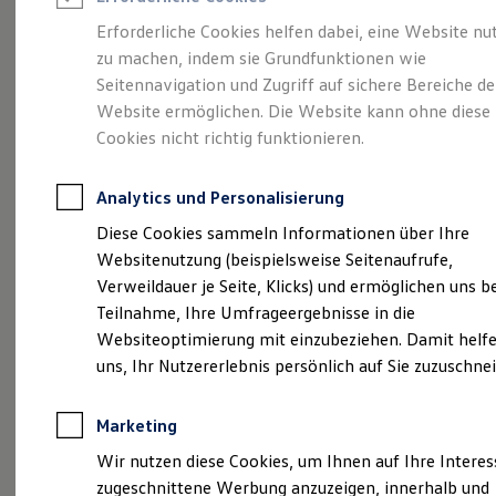
Reifenpakete
Leasing
Erforderliche Cookies helfen dabei, eine Website nu
Leasing-Angebote
zu machen, indem sie Grundfunktionen wie
So geht neu.
Gebrauchtwagen Leasing
Seitennavigation und Zugriff auf sichere Bereiche de
Junge Gebrauchtwagen-Leasing
Elektroauto Leasing
Website ermöglichen. Die Website kann ohne diese
Entdecken Sie jetzt
Kleinwagen-Leasing
Cookies nicht richtig funktionieren.
Leasing ohne Anzahlung
den neuen ID.3 Neo!
Finanzierung
Autokredit mit Schlussrate
Analytics und Personalisierung
Versicherungen und Garantien
Kfz-Versicherung
Diese Cookies sammeln Informationen über Ihre
Restschuldversicherungen
Websitenutzung (beispielsweise Seitenaufrufe,
Garantien
Verweildauer je Seite, Klicks) und ermöglichen uns b
Wartungsverträge
Geschäftskunden
Teilnahme, Ihre Umfrageergebnisse in die
Professional Class bei Volkswagen
Websiteoptimierung mit einzubeziehen. Damit helfe
Großkunden
uns, Ihr Nutzererlebnis persönlich auf Sie zuzuschne
Behörden
Direktkunden
Sonderfahrzeuge
Marketing
Anpfiff zum Gewinn
Elektromobilität
Wir nutzen diese Cookies, um Ihnen auf Ihre Intere
Elektroautos
zugeschnittene Werbung anzuzeigen, innerhalb und
ID. Tutorials