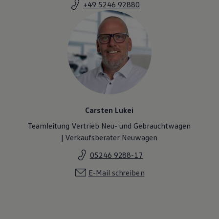
+49 5246 92880
Magazin
Lifestyle
Transport
Familie
Elektromobilität
Volkswagen R
Pannen- und Unfallhilfe
Volkswagen Kundenbetreuung
Carsten Lukei
Teamleitung Vertrieb Neu- und Gebrauchtwagen
| Verkaufsberater Neuwagen
05246 9288-17
E-Mail schreiben