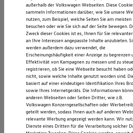
Elektrofahrzeugkonzepte
außerhalb der Volkswagen Webseiten. Diese Cookie
ID. EVERY1
(
Impressum & Rechtliches
)
sammeln Informationen darüber, wie Sie unsere We
Reichweite
nutzen, zum Beispiel, welche Seiten Sie am meisten
Reichweite der ID. Modelle
Reichweite im Winter
besuchen oder wie Sie sich auf der Seite bewegen. D
Rekuperation
Zweck dieser Cookies ist es, Ihnen für Sie relevante
Laden
an Ihre Interessen angepasste Inhalte anzubieten. S
Laden unterwegs
Laden Zuhause
werden außerdem dazu verwendet, die
Probefahrt vereinbaren
Ladestationen finden
Erscheinungshäufigkeit einer Anzeige zu begrenzen 
Ladezeitensimulator
Effektivität von Kampagnen zu messen und zu steue
Batterie
Sicherheit
registrieren, ob Sie eine Webseite besucht haben od
Garantie und Lebensdauer
nicht, sowie welche Inhalte genutzt worden sind. Di
Nachhaltigkeit
Fahrzeugangebot anfordern
basiert auf einer eindeutigen Identifikation Ihres B
Technologie
Kosten und Kauf
sowie Ihres Internetgeräts. Die Informationen kön
Verbrauchskosten
anderen Webseiten oder Seiten Dritter, wie z.B.
Kaufoptionen
Volkswagen Konzerngesellschaften oder Werbetrei
E-Auto-Förderung
Software und Konnektivität
geteilt werden, sodass Ihnen auch auf anderen Web
Servicetermin buchen
Die ID. Software 6
relevante Werbung angezeigt werden kann. Wir nut
ID. Software Versionen und Updates
Dienste eines Dritten für die Verarbeitung solcher D
Digitale Extras
Schnittstellen zu Ihrem ID.