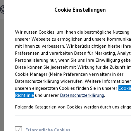
Modelle und Konfigurator
Cookie Einstellungen
Konfigurator
Modelle vergleichen
Konfiguration laden
Zum
Zum
Autosuche
Wir nutzen Cookies, um Ihnen die bestmögliche Nutzung
Hauptinhalt
Footer
Elektroautos
springen
springen
unserer Webseite zu ermöglichen und unsere Kommunika
ENERGY Sondermodelle
Nutzfahrzeuge
mit Ihnen zu verbessern. Wir berücksichtigen hierbei Ihr
SUV und CUV
Präferenzen und verarbeiten Daten für Marketing, Analyt
Familienautos
Personalisierung nur, wenn Sie uns Ihre Einwilligung gebe
Kombis
Kompaktwagen
Diese können Sie jederzeit mit Wirkung für die Zukunft i
Sportwagen
Cookie Manager (Meine Präferenzen verwalten) in der
Schnell verfügbare Fahrzeuge
Angebote und Produkte
Datenschutzerklärung widerrufen. Weitere Informatione
Aktuelle Angebote
unseren eingesetzten Cookies finden Sie in unserer
Cooki
E-Auto-Förderung
Richtlinie
und unserer
Datenschutzerklärung
.
Volkswagen Marktplatz
Die ENERGY Sondermodelle
Folgende Kategorien von Cookies werden durch uns einge
Junge Gebrauchtwagen und Gebrauchtwagen
Volkswagen Zertifizierte Gebrauchtwagen
Elektromobilität bei Gebrauchtwagen
Zubehör- und Serviceangebote
Saisonangebote
Erforderliche Cookies