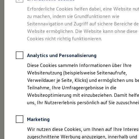
Reifenpakete
Leasing
Erforderliche Cookies helfen dabei, eine Website nu
Leasing-Angebote
zu machen, indem sie Grundfunktionen wie
Eine Spur Extra.
Der
Gebrauchtwagen Leasing
Seitennavigation und Zugriff auf sichere Bereiche de
Junge Gebrauchtwagen-Leasing
Elektroauto Leasing
Website ermöglichen. Die Website kann ohne diese
neue vollelektrische
Kleinwagen-Leasing
Cookies nicht richtig funktionieren.
Leasing ohne Anzahlung
ID. Polo
Finanzierung
Autokredit mit Schlussrate
Analytics und Personalisierung
Versicherungen und Garantien
Kfz-Versicherung
Diese Cookies sammeln Informationen über Ihre
Restschuldversicherungen
Websitenutzung (beispielsweise Seitenaufrufe,
Garantien
Verweildauer je Seite, Klicks) und ermöglichen uns b
Wartungsverträge
Geschäftskunden
Teilnahme, Ihre Umfrageergebnisse in die
Professional Class bei Volkswagen
Websiteoptimierung mit einzubeziehen. Damit helfe
Großkunden
uns, Ihr Nutzererlebnis persönlich auf Sie zuzuschne
Behörden
Direktkunden
Sonderfahrzeuge
Marketing
Anpfiff zum Gewinn
(
Impressum & Rechtliches
)
Elektromobilität
Wir nutzen diese Cookies, um Ihnen auf Ihre Intere
Elektroautos
zugeschnittene Werbung anzuzeigen, innerhalb und
ID. Tutorials