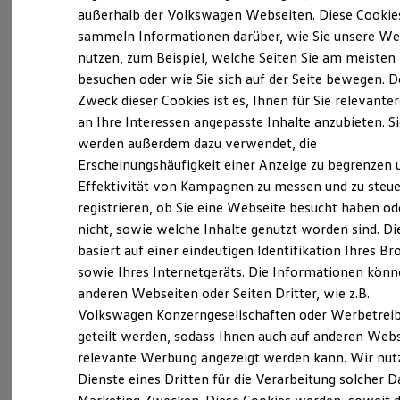
Elektrofahrzeugkonzepte
außerhalb der Volkswagen Webseiten. Diese Cookie
ID. EVERY1
sammeln Informationen darüber, wie Sie unsere We
Reichweite
nutzen, zum Beispiel, welche Seiten Sie am meisten
Reichweite der ID. Modelle
Reichweite im Winter
besuchen oder wie Sie sich auf der Seite bewegen. D
Rekuperation
Zweck dieser Cookies ist es, Ihnen für Sie relevante
Laden
an Ihre Interessen angepasste Inhalte anzubieten. S
Laden unterwegs
Laden Zuhause
werden außerdem dazu verwendet, die
Ladestationen finden
Erscheinungshäufigkeit einer Anzeige zu begrenzen 
Ladezeitensimulator
Effektivität von Kampagnen zu messen und zu steue
Batterie
Sicherheit
registrieren, ob Sie eine Webseite besucht haben od
Garantie und Lebensdauer
nicht, sowie welche Inhalte genutzt worden sind. Di
Nachhaltigkeit
basiert auf einer eindeutigen Identifikation Ihres B
Technologie
Kosten und Kauf
sowie Ihres Internetgeräts. Die Informationen kön
Verbrauchskosten
anderen Webseiten oder Seiten Dritter, wie z.B.
Kaufoptionen
Volkswagen Konzerngesellschaften oder Werbetrei
E-Auto-Förderung
Software und Konnektivität
geteilt werden, sodass Ihnen auch auf anderen Web
Die ID. Software 6
relevante Werbung angezeigt werden kann. Wir nut
ID. Software Versionen und Updates
Dienste eines Dritten für die Verarbeitung solcher D
Digitale Extras
Schnittstellen zu Ihrem ID.