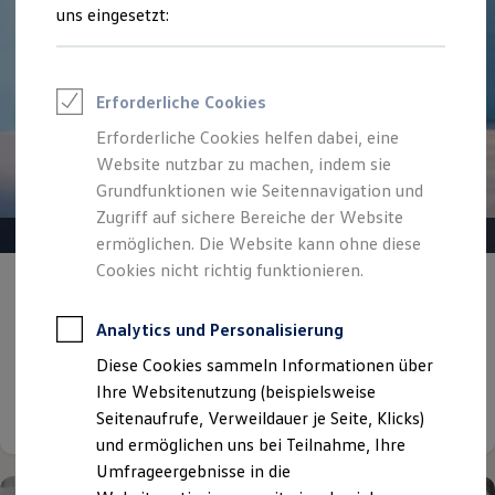
Reifenpakete
uns eingesetzt:
Leasing
Leasing-Angebote
Gebrauchtwagen Leasing
Junge Gebrauchtwagen-Leasing
Erforderliche Cookies
Elektroauto Leasing
Kleinwagen-Leasing
Erforderliche Cookies helfen dabei, eine
Leasing ohne Anzahlung
Website nutzbar zu machen, indem sie
Finanzierung
Autokredit mit Schlussrate
Grundfunktionen wie Seitennavigation und
Versicherungen und Garantien
Zugriff auf sichere Bereiche der Website
Kfz-Versicherung
ermöglichen. Die Website kann ohne diese
Restschuldversicherungen
Garantien
Cookies nicht richtig funktionieren.
Gepflegt, geprüft und für gut befunden.
Wartungsverträge
Geschäftskunden
Volkswagen Zertifizierte
Professional Class bei Volkswagen
Analytics und Personalisierung
Gebrauchtwagen.
Großkunden
Diese Cookies sammeln Informationen über
Behörden
Direktkunden
Ihre Websitenutzung (beispielsweise
Details ansehen
Sonderfahrzeuge
Seitenaufrufe, Verweildauer je Seite, Klicks)
Anpfiff zum Gewinn
und ermöglichen uns bei Teilnahme, Ihre
Elektromobilität
Elektroautos
Umfrageergebnisse in die
ID. Tutorials