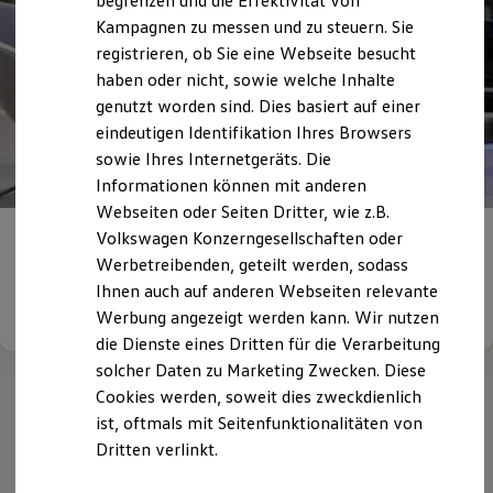
begrenzen und die Effektivität von
Hybridautos
Kampagnen zu messen und zu steuern. Sie
Marke und Erlebnis
registrieren, ob Sie eine Webseite besucht
Volkswagen R und R Experience
R-Modelle
haben oder nicht, sowie welche Inhalte
R Experience
genutzt worden sind. Dies basiert auf einer
Driving Experience
eindeutigen Identifikation Ihres Browsers
Volkswagen entdecken
Werkbesichtigung
sowie Ihres Internetgeräts. Die
Factory visit
Informationen können mit anderen
Lifestyle Shop
Webseiten oder Seiten Dritter, wie z.B.
T-Roc Kollektion
Golf Kollektion
Volkswagen Konzerngesellschaften oder
Ihre
Karrieremöglichkeiten bei uns
ID. Kollektion
Werbetreibenden, geteilt werden, sodass
Volkswagen Kollektion
Ihnen auch auf anderen Webseiten relevante
R-Kollektion
Details ansehen
GTI Kollektion
Werbung angezeigt werden kann. Wir nutzen
Fußball Drop
die Dienste eines Dritten für die Verarbeitung
we drive football
solcher Daten zu Marketing Zwecken. Diese
#wedriveproud
Besitzer und Service
Cookies werden, soweit dies zweckdienlich
myVolkswagen
ist, oftmals mit Seitenfunktionalitäten von
Software Updates
Ihre
nächsten
Dritten verlinkt.
Service und Ersatzteile
Inspektion und HU/AU
Reparaturen und Checks