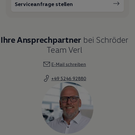
Serviceanfrage stellen
Magazin
Lifestyle
Transport
Familie
Elektromobilität
Volkswagen R
Ihre Ansprechpartner
bei Schröder
Pannen- und Unfallhilfe
Volkswagen Kundenbetreuung
Team Verl
E-Mail schreiben
+49 5246 92880