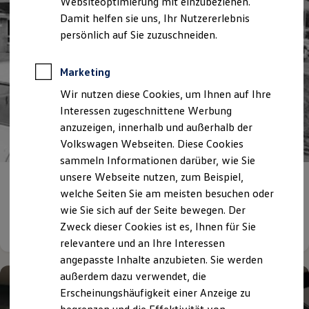
Websiteoptimierung mit einzubeziehen.
Elektrofahrzeugkonzepte
Damit helfen sie uns, Ihr Nutzererlebnis
ID. EVERY1
Reichweite
persönlich auf Sie zuzuschneiden.
Reichweite der ID. Modelle
Reichweite im Winter
Rekuperation
Marketing
Laden
Wir nutzen diese Cookies, um Ihnen auf Ihre
Laden unterwegs
Laden Zuhause
Interessen zugeschnittene Werbung
Ladestationen finden
anzuzeigen, innerhalb und außerhalb der
Ladezeitensimulator
Volkswagen Webseiten. Diese Cookies
Batterie
Sicherheit
sammeln Informationen darüber, wie Sie
Garantie und Lebensdauer
unsere Webseite nutzen, zum Beispiel,
Nachhaltigkeit
Begeisterung
verbindet!
welche Seiten Sie am meisten besuchen oder
Technologie
Kosten und Kauf
wie Sie sich auf der Seite bewegen. Der
Verbrauchskosten
Details ansehen
Zweck dieser Cookies ist es, Ihnen für Sie
Kaufoptionen
relevantere und an Ihre Interessen
E-Auto-Förderung
Software und Konnektivität
angepasste Inhalte anzubieten. Sie werden
Die ID. Software 6
außerdem dazu verwendet, die
ID. Software Versionen und Updates
Erscheinungshäufigkeit einer Anzeige zu
Digitale Extras
Schnittstellen zu Ihrem ID.