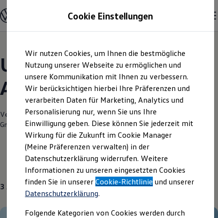
Modelle und Konfigurator
Cookie Einstellungen
Konfigurator
Modelle vergleichen
Konfiguration laden
Zum
Zum
Autosuche
Wir nutzen Cookies, um Ihnen die bestmögliche
Hauptinhalt
Footer
Elektroautos
Unsere aktuellen
springen
springen
Nutzung unserer Webseite zu ermöglichen und
ENERGY Sondermodelle
Nutzfahrzeuge
unsere Kommunikation mit Ihnen zu verbessern.
Angebote und mehr
SUV und CUV
Wir berücksichtigen hierbei Ihre Präferenzen und
Familienautos
verarbeiten Daten für Marketing, Analytics und
Kombis
Kompaktwagen
Personalisierung nur, wenn Sie uns Ihre
Verantwortlich für die Inhalte auf dieser Seite ist die Schröder Team Verl
Sportwagen
Einwilligung geben. Diese können Sie jederzeit mit
GmbH & Co. KG
(
Impressum & Rechtliches
)
Schnell verfügbare Fahrzeuge
Angebote und Produkte
Wirkung für die Zukunft im Cookie Manager
Aktuelle Angebote
(Meine Präferenzen verwalten) in der
E-Auto-Förderung
Datenschutzerklärung widerrufen. Weitere
Volkswagen Marktplatz
Gebrauchtwagen
Über uns
Informationen zu unseren eingesetzten Cookies
Die ENERGY Sondermodelle
Junge Gebrauchtwagen und Gebrauchtwagen
finden Sie in unserer
Cookie-Richtlinie
und unserer
3
Angebote
Volkswagen Zertifizierte Gebrauchtwagen
Datenschutzerklärung
.
Elektromobilität bei Gebrauchtwagen
Zubehör- und Serviceangebote
Folgende Kategorien von Cookies werden durch
Saisonangebote