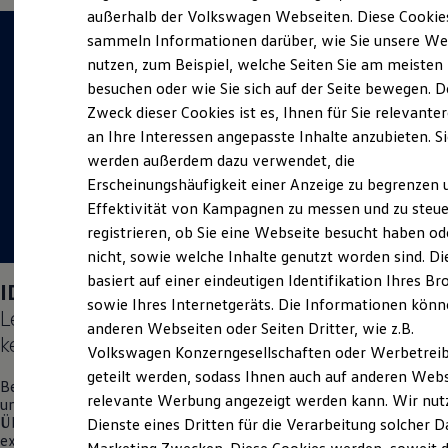
Der neue ID. Polo
außerhalb der Volkswagen Webseiten. Diese Cookie
Der neue ID.3 Neo
sammeln Informationen darüber, wie Sie unsere We
Der ID.4
nutzen, zum Beispiel, welche Seiten Sie am meisten
Der ID.4 GTX
Der ID.5 GTX
besuchen oder wie Sie sich auf der Seite bewegen. D
Der ID.7
Zweck dieser Cookies ist es, Ihnen für Sie relevante
Der ID.7 GTX
an Ihre Interessen angepasste Inhalte anzubieten. S
Der ID.7 Tourer
Der ID.7 GTX Tourer
werden außerdem dazu verwendet, die
Der ID. Buzz
Erscheinungshäufigkeit einer Anzeige zu begrenzen 
Der neue ID. Cross
Effektivität von Kampagnen zu messen und zu steue
Elektrofahrzeugkonzepte
ID. EVERY1
registrieren, ob Sie eine Webseite besucht haben od
Reichweite
nicht, sowie welche Inhalte genutzt worden sind. Di
Reichweite der ID. Modelle
basiert auf einer eindeutigen Identifikation Ihres B
Reichweite im Winter
ID. Polo
Days am 04.09.2026:
Rekuperation
sowie Ihres Internetgeräts. Die Informationen kön
Lernen Sie den neuen vollelektrischen
ID. Polo
Laden
anderen Webseiten oder Seiten Dritter, wie z.B.
Laden unterwegs
kennen.
Volkswagen Konzerngesellschaften oder Werbetrei
Laden Zuhause
Ladestationen finden
geteilt werden, sodass Ihnen auch auf anderen Web
Besuchen Sie uns am 04. September vor Ort in Gelsenkirchen
Ladezeitensimulator
relevante Werbung angezeigt werden kann. Wir nut
und erleben Sie einen Tag voller Freude, Spaß und
Batterie
Überraschungen. Denn wir möchten Ihnen auf diesem
Dienste eines Dritten für die Verarbeitung solcher D
Sicherheit
exklusiven Event den neuen vollelektrischen
ID. Polo
zum ersten
Garantie und Lebensdauer