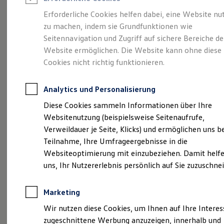
Reifenpakete
Leasing
Erforderliche Cookies helfen dabei, eine Website nu
Leasing-Angebote
zu machen, indem sie Grundfunktionen wie
Eine Spur Extra.
Der
Gebrauchtwagen Leasing
Seitennavigation und Zugriff auf sichere Bereiche de
Junge Gebrauchtwagen-Leasing
Elektroauto Leasing
Website ermöglichen. Die Website kann ohne diese
neue vollelektrische
Kleinwagen-Leasing
Cookies nicht richtig funktionieren.
Leasing ohne Anzahlung
ID. Polo
Finanzierung
Autokredit mit Schlussrate
Analytics und Personalisierung
Versicherungen und Garantien
Kfz-Versicherung
Diese Cookies sammeln Informationen über Ihre
Restschuldversicherungen
Websitenutzung (beispielsweise Seitenaufrufe,
Garantien
Verweildauer je Seite, Klicks) und ermöglichen uns b
Wartungsverträge
Geschäftskunden
Teilnahme, Ihre Umfrageergebnisse in die
Professional Class bei Volkswagen
Websiteoptimierung mit einzubeziehen. Damit helfe
Großkunden
uns, Ihr Nutzererlebnis persönlich auf Sie zuzuschne
Behörden
Direktkunden
Sonderfahrzeuge
Marketing
Anpfiff zum Gewinn
(
Impressum & Rechtliches
)
Elektromobilität
Wir nutzen diese Cookies, um Ihnen auf Ihre Intere
Elektroautos
zugeschnittene Werbung anzuzeigen, innerhalb und
ID. Tutorials