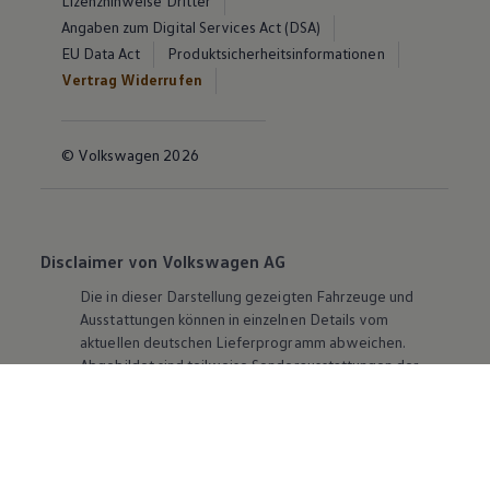
Lizenzhinweise Dritter
Angaben zum Digital Services Act (DSA)
EU Data Act
Produktsicherheitsinformationen
Vertrag Widerrufen
© Volkswagen 2026
Disclaimer von Volkswagen AG
Die in dieser Darstellung gezeigten Fahrzeuge und
Ausstattungen können in einzelnen Details vom
aktuellen deutschen Lieferprogramm abweichen.
Abgebildet sind teilweise Sonderausstattungen der
Fahrzeuge gegen Mehrpreis.
Bitte beachten Sie auch unseren Konfigurator für eine
Übersicht der aktuell verfügbaren Modelle und
Ausstattungen.