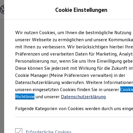
Modelle und Konfigurator
Cookie Einstellungen
Konfigurator
Modelle vergleichen
Konfiguration laden
Zum
Zum
Autosuche
Wir nutzen Cookies, um Ihnen die bestmögliche Nutzung
Hauptinhalt
Footer
Elektroautos
springen
springen
unserer Webseite zu ermöglichen und unsere Kommunika
ENERGY Sondermodelle
Nutzfahrzeuge
mit Ihnen zu verbessern. Wir berücksichtigen hierbei Ihr
SUV und CUV
Präferenzen und verarbeiten Daten für Marketing, Analyt
Familienautos
Personalisierung nur, wenn Sie uns Ihre Einwilligung gebe
Kombis
Kompaktwagen
Diese können Sie jederzeit mit Wirkung für die Zukunft i
Sportwagen
Cookie Manager (Meine Präferenzen verwalten) in der
Schnell verfügbare Fahrzeuge
Angebote und Produkte
Datenschutzerklärung widerrufen. Weitere Informatione
Aktuelle Angebote
unseren eingesetzten Cookies finden Sie in unserer
Cooki
E-Auto-Förderung
Richtlinie
und unserer
Datenschutzerklärung
.
Volkswagen Marktplatz
Die ENERGY Sondermodelle
Folgende Kategorien von Cookies werden durch uns einge
Junge Gebrauchtwagen und Gebrauchtwagen
Volkswagen Zertifizierte Gebrauchtwagen
Elektromobilität bei Gebrauchtwagen
Zubehör- und Serviceangebote
Saisonangebote
Erforderliche Cookies