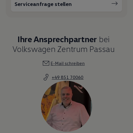
Serviceanfrage stellen
Magazin
Lifestyle
Transport
Familie
Elektromobilität
Volkswagen R
Ihre Ansprechpartner
bei
Pannen- und Unfallhilfe
Volkswagen Kundenbetreuung
Volkswagen Zentrum Passau
E-Mail schreiben
+49 851 70060