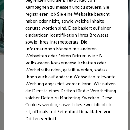
begrenzen und die Effektivität von
Hybridautos
Kampagnen zu messen und zu steuern. Sie
Marke und Erlebnis
registrieren, ob Sie eine Webseite besucht
Volkswagen R und R Experience
R-Modelle
haben oder nicht, sowie welche Inhalte
R Experience
genutzt worden sind. Dies basiert auf einer
Driving Experience
eindeutigen Identifikation Ihres Browsers
Volkswagen entdecken
Werkbesichtigung
sowie Ihres Internetgeräts. Die
Factory visit
Informationen können mit anderen
Lifestyle Shop
Webseiten oder Seiten Dritter, wie z.B.
T-Roc Kollektion
Golf Kollektion
Volkswagen Konzerngesellschaften oder
Ihre berufliche Zukunft
in der Röhr Gruppe
ID. Kollektion
Werbetreibenden, geteilt werden, sodass
Volkswagen Kollektion
Ihnen auch auf anderen Webseiten relevante
R-Kollektion
Details ansehen
GTI Kollektion
Werbung angezeigt werden kann. Wir nutzen
Fußball Drop
die Dienste eines Dritten für die Verarbeitung
we drive football
solcher Daten zu Marketing Zwecken. Diese
#wedriveproud
Besitzer und Service
Cookies werden, soweit dies zweckdienlich
myVolkswagen
ist, oftmals mit Seitenfunktionalitäten von
Software Updates
Ihre
nächsten
Dritten verlinkt.
Service und Ersatzteile
Inspektion und HU/AU
Reparaturen und Checks