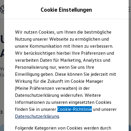
Modelle und Konfigurator
Cookie Einstellungen
Konfigurator
Modelle vergleichen
Konfiguration laden
Zum
Zum
Autosuche
Wir nutzen Cookies, um Ihnen die bestmögliche
Hauptinhalt
Footer
Elektroautos
Unsere aktuellen
springen
springen
Nutzung unserer Webseite zu ermöglichen und
ENERGY Sondermodelle
Nutzfahrzeuge
unsere Kommunikation mit Ihnen zu verbessern.
Angebote und mehr
SUV und CUV
Wir berücksichtigen hierbei Ihre Präferenzen und
Familienautos
verarbeiten Daten für Marketing, Analytics und
Kombis
Kompaktwagen
Personalisierung nur, wenn Sie uns Ihre
Verantwortlich für die Inhalte auf dieser Seite ist die Erich Röhr GmbH &
Sportwagen
Einwilligung geben. Diese können Sie jederzeit mit
Co. KG
(
Impressum & Rechtliches
)
Schnell verfügbare Fahrzeuge
Angebote und Produkte
Wirkung für die Zukunft im Cookie Manager
Aktuelle Angebote
(Meine Präferenzen verwalten) in der
E-Auto-Förderung
Datenschutzerklärung widerrufen. Weitere
Volkswagen Marktplatz
Gebrauchtwagen
Über uns
Informationen zu unseren eingesetzten Cookies
Die ENERGY Sondermodelle
Junge Gebrauchtwagen und Gebrauchtwagen
finden Sie in unserer
Cookie-Richtlinie
und unserer
3
Angebote
Volkswagen Zertifizierte Gebrauchtwagen
Datenschutzerklärung
.
Elektromobilität bei Gebrauchtwagen
Zubehör- und Serviceangebote
Folgende Kategorien von Cookies werden durch
Saisonangebote