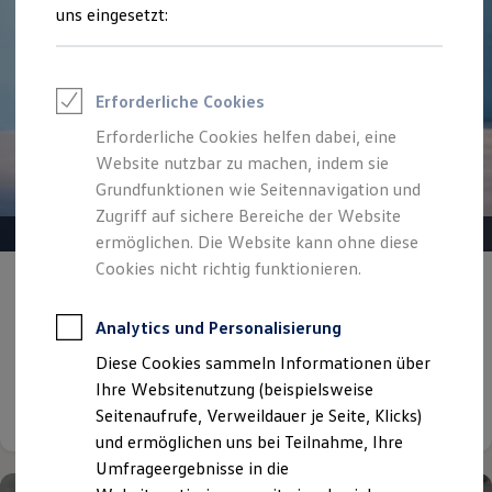
Reifenpakete
uns eingesetzt:
Leasing
Leasing-Angebote
Gebrauchtwagen Leasing
Junge Gebrauchtwagen-Leasing
Erforderliche Cookies
Elektroauto Leasing
Kleinwagen-Leasing
Erforderliche Cookies helfen dabei, eine
Leasing ohne Anzahlung
Website nutzbar zu machen, indem sie
Finanzierung
Autokredit mit Schlussrate
Grundfunktionen wie Seitennavigation und
Versicherungen und Garantien
Zugriff auf sichere Bereiche der Website
Kfz-Versicherung
ermöglichen. Die Website kann ohne diese
Restschuldversicherungen
Garantien
Cookies nicht richtig funktionieren.
Gepflegt, geprüft und für gut befunden.
Wartungsverträge
Geschäftskunden
Volkswagen Zertifizierte
Professional Class bei Volkswagen
Analytics und Personalisierung
Gebrauchtwagen.
Großkunden
Diese Cookies sammeln Informationen über
Behörden
Direktkunden
Ihre Websitenutzung (beispielsweise
Details ansehen
Sonderfahrzeuge
Seitenaufrufe, Verweildauer je Seite, Klicks)
Anpfiff zum Gewinn
und ermöglichen uns bei Teilnahme, Ihre
Elektromobilität
Elektroautos
Umfrageergebnisse in die
ID. Tutorials