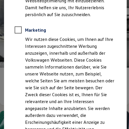
Websiteoptimierung mit einzubeziehen.
Elektrofahrzeugkonzepte
Damit helfen sie uns, Ihr Nutzererlebnis
ID. EVERY1
Reichweite
persönlich auf Sie zuzuschneiden.
Reichweite der ID. Modelle
Reichweite im Winter
Rekuperation
Marketing
Laden
Wir nutzen diese Cookies, um Ihnen auf Ihre
Laden unterwegs
Laden Zuhause
Interessen zugeschnittene Werbung
Ladestationen finden
anzuzeigen, innerhalb und außerhalb der
Ladezeitensimulator
Volkswagen Webseiten. Diese Cookies
Batterie
Sicherheit
sammeln Informationen darüber, wie Sie
Garantie und Lebensdauer
unsere Webseite nutzen, zum Beispiel,
Nachhaltigkeit
Firmengeschichte
welche Seiten Sie am meisten besuchen oder
Technologie
Kosten und Kauf
wie Sie sich auf der Seite bewegen. Der
Verbrauchskosten
Details ansehen
Zweck dieser Cookies ist es, Ihnen für Sie
Kaufoptionen
relevantere und an Ihre Interessen
E-Auto-Förderung
Software und Konnektivität
angepasste Inhalte anzubieten. Sie werden
Die ID. Software 6
außerdem dazu verwendet, die
ID. Software Versionen und Updates
Erscheinungshäufigkeit einer Anzeige zu
Digitale Extras
Schnittstellen zu Ihrem ID.