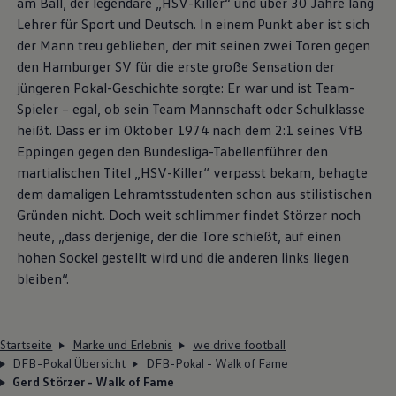
am Ball, der legendäre „HSV-Killer“ und über 30 Jahre lang
Lehrer für Sport und Deutsch. In einem Punkt aber ist sich
der Mann treu geblieben, der mit seinen zwei Toren gegen
den Hamburger SV für die erste große Sensation der
jüngeren Pokal-Geschichte sorgte: Er war und ist Team-
Spieler – egal, ob sein Team Mannschaft oder Schulklasse
heißt. Dass er im Oktober 1974 nach dem 2:1 seines VfB
Eppingen gegen den Bundesliga-Tabellenführer den
martialischen Titel „HSV-Killer“ verpasst bekam, behagte
dem damaligen Lehramtsstudenten schon aus stilistischen
Gründen nicht. Doch weit schlimmer findet Störzer noch
heute, „dass derjenige, der die Tore schießt, auf einen
hohen Sockel gestellt wird und die anderen links liegen
bleiben“.
Startseite
Marke und Erlebnis
we drive football
DFB-Pokal Übersicht
DFB-Pokal - Walk of Fame
Gerd Störzer - Walk of Fame