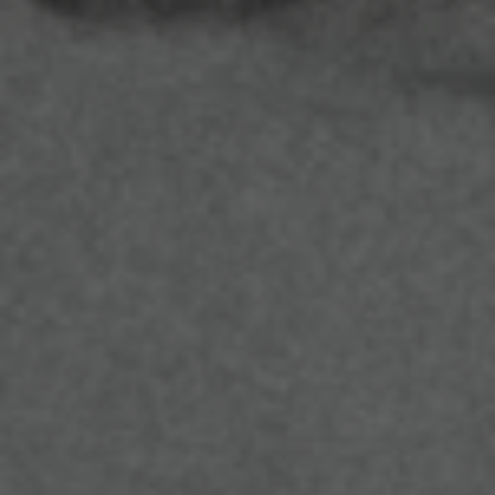
Magazin
Lifestyle
Transport
Familie
Elektromobilität
Volkswagen R
Pannen- und Unfallhilfe
Volkswagen Kundenbetreuung