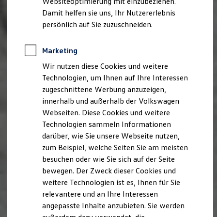
Websiteoptimierung mit einzubeziehen.
Elektrofahrzeugkonzepte
Damit helfen sie uns, Ihr Nutzererlebnis
ID. EVERY1
Reichweite
persönlich auf Sie zuzuschneiden.
Reichweite der ID. Modelle
Reichweite im Winter
Rekuperation
Marketing
Laden
Wir nutzen diese Cookies und weitere
Laden unterwegs
Laden Zuhause
Technologien, um Ihnen auf Ihre Interessen
Ladestationen finden
zugeschnittene Werbung anzuzeigen,
Ladezeitensimulator
innerhalb und außerhalb der Volkswagen
Batterie
Sicherheit
Webseiten. Diese Cookies und weitere
Garantie und Lebensdauer
Technologien sammeln Informationen
Nachhaltigkeit
darüber, wie Sie unsere Webseite nutzen,
Technologie
Kosten und Kauf
zum Beispiel, welche Seiten Sie am meisten
Verbrauchskosten
besuchen oder wie Sie sich auf der Seite
Kaufoptionen
bewegen. Der Zweck dieser Cookies und
E-Auto-Förderung
Software und Konnektivität
weitere Technologien ist es, Ihnen für Sie
Die ID. Software 6
relevantere und an Ihre Interessen
ID. Software Versionen und Updates
angepasste Inhalte anzubieten. Sie werden
Digitale Extras
Schnittstellen zu Ihrem ID.