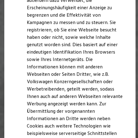
außerdem dazu verwendet, die
Hybridautos
Erscheinungshäufigkeit einer Anzeige zu
Marke und Erlebnis
begrenzen und die Effektivität von
Volkswagen R und R Experience
R-Modelle
Kampagnen zu messen und zu steuern. Sie
R Experience
registrieren, ob Sie eine Webseite besucht
Driving Experience
haben oder nicht, sowie welche Inhalte
Volkswagen entdecken
Werkbesichtigung
genutzt worden sind. Dies basiert auf einer
Factory visit
eindeutigen Identifikation Ihres Browsers
Lifestyle Shop
sowie Ihres Internetgeräts. Die
T-Roc Kollektion
Golf Kollektion
Informationen können mit anderen
ID. Kollektion
Webseiten oder Seiten Dritter, wie z.B.
Volkswagen Kollektion
Volkswagen Konzerngesellschaften oder
R-Kollektion
GTI Kollektion
Werbetreibenden, geteilt werden, sodass
Fußball Drop
Ihnen auch auf anderen Webseiten relevante
we drive football
Werbung angezeigt werden kann. Zur
#wedriveproud
Besitzer und Service
Übermittlung der vorgenannten
myVolkswagen
Informationen an Dritte werden neben
Software Updates
Cookies auch weitere Technologien wie
Service und Ersatzteile
Inspektion und HU/AU
beispielsweise serverseitige Schnittstellen
Reparaturen und Checks