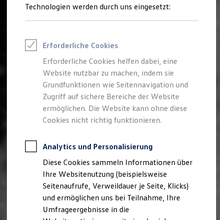
Reifenpakete
Technologien werden durch uns eingesetzt:
Leasing
Leasing-Angebote
Gebrauchtwagen Leasing
Junge Gebrauchtwagen-Leasing
Erforderliche Cookies
Elektroauto Leasing
Kleinwagen-Leasing
Erforderliche Cookies helfen dabei, eine
Leasing ohne Anzahlung
Website nutzbar zu machen, indem sie
Finanzierung
Autokredit mit Schlussrate
Grundfunktionen wie Seitennavigation und
Versicherungen und Garantien
Zugriff auf sichere Bereiche der Website
Kfz-Versicherung
ermöglichen. Die Website kann ohne diese
Restschuldversicherungen
Garantien
Cookies nicht richtig funktionieren.
Wartungsverträge
Geschäftskunden
Professional Class bei Volkswagen
Analytics und Personalisierung
Großkunden
Diese Cookies sammeln Informationen über
Behörden
Direktkunden
Ihre Websitenutzung (beispielsweise
Sonderfahrzeuge
Seitenaufrufe, Verweildauer je Seite, Klicks)
Anpfiff zum Gewinn
und ermöglichen uns bei Teilnahme, Ihre
Elektromobilität
Elektroautos
Umfrageergebnisse in die
ID. Tutorials