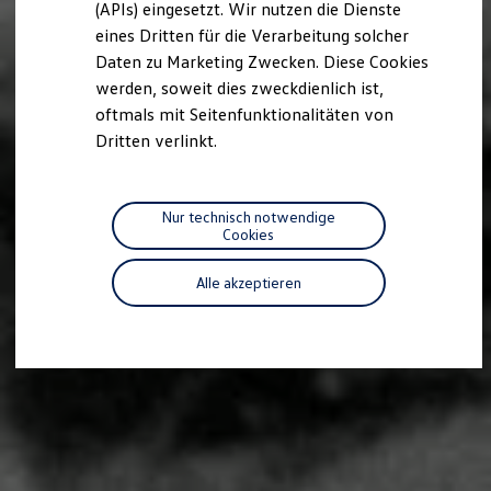
(APIs) eingesetzt. Wir nutzen die Dienste
Motorenöl und Flüssigkeiten
eines Dritten für die Verarbeitung solcher
Räder und Reifen
Pannen- und Unfallhilfe
Daten zu Marketing Zwecken. Diese Cookies
Economy Service
werden, soweit dies zweckdienlich ist,
Volkswagen Teile
oftmals mit Seitenfunktionalitäten von
Zubehör
Modellspezifisches Zubehör
Dritten verlinkt.
Schutz und Pflege
Transport
Entertainment und Elektronik
Individualisieren
Nur technisch notwendige
Wallbox und Ladekabel
Cookies
Digitale Extras
Dienste für Ihr Modell finden
Alle akzeptieren
Volkswagen Apps, Login und Shop
Handy und Fahrzeug verbinden
Updates für Software, Karten und Radio
Über Ihr Auto
Vorgängermodelle
Kundeninformationen
Volkswagen Kundenbetreuung
Warn- und Kontrollleuchten
Assistenzsysteme
Digitale Betriebsanleitung
Live Beratung