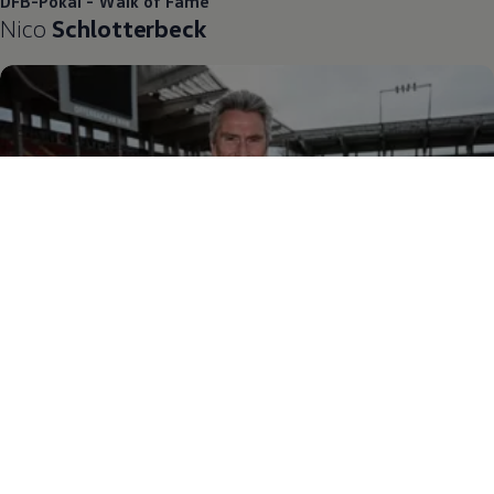
DFB-Pokal - Walk of Fame
Nico
Schlotterbeck
DFB-Pokal - Walk of Fame
Dieter
Müller