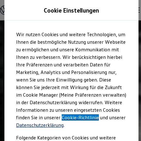
Modelle und Konfigurator
Cookie Einstellungen
Konfigurator
Modelle vergleichen
Konfiguration laden
Zum
Zum
Autosuche
Wir nutzen Cookies und weitere Technologien, um
Hauptinhalt
Footer
Elektroautos
springen
springen
Ihnen die bestmögliche Nutzung unserer Webseite
ENERGY Sondermodelle
Nutzfahrzeuge
zu ermöglichen und unsere Kommunikation mit
SUV und CUV
Ihnen zu verbessern. Wir berücksichtigen hierbei
Familienautos
Ihre Präferenzen und verarbeiten Daten für
Kombis
Kompaktwagen
Marketing, Analytics und Personalisierung nur,
Sportwagen
wenn Sie uns Ihre Einwilligung geben. Diese
Schnell verfügbare Fahrzeuge
Angebote und Produkte
können Sie jederzeit mit Wirkung für die Zukunft
Aktuelle Angebote
im Cookie Manager (Meine Präferenzen verwalten)
E-Auto-Förderung
in der Datenschutzerklärung widerrufen. Weitere
Volkswagen Marktplatz
Informationen zu unseren eingesetzten Cookies
Die ENERGY Sondermodelle
Junge Gebrauchtwagen und Gebrauchtwagen
finden Sie in unserer
Cookie-Richtlinie
und unserer
Volkswagen Zertifizierte Gebrauchtwagen
Datenschutzerklärung
.
Elektromobilität bei Gebrauchtwagen
Zubehör- und Serviceangebote
Folgende Kategorien von Cookies und weitere
Saisonangebote