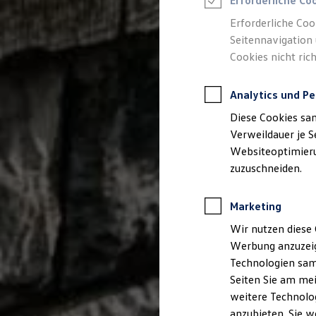
Erforderliche Co
Reifenpakete
Leasing
Erforderliche Coo
Leasing-Angebote
Seitennavigation 
Gebrauchtwagen Leasing
Cookies nicht rich
Junge Gebrauchtwagen-Leasing
Elektroauto Leasing
Kleinwagen-Leasing
Analytics und Pe
Leasing ohne Anzahlung
Finanzierung
Diese Cookies sa
Autokredit mit Schlussrate
Versicherungen und Garantien
Verweildauer je S
Kfz-Versicherung
Websiteoptimierun
Restschuldversicherungen
zuzuschneiden.
Garantien
Wartungsverträge
Geschäftskunden
Marketing
Professional Class bei Volkswagen
Großkunden
Wir nutzen diese 
Behörden
Werbung anzuzeig
Direktkunden
Sonderfahrzeuge
Technologien sam
Anpfiff zum Gewinn
Seiten Sie am mei
Elektromobilität
weitere Technolog
Elektroautos
ID. Tutorials
anzubieten. Sie w