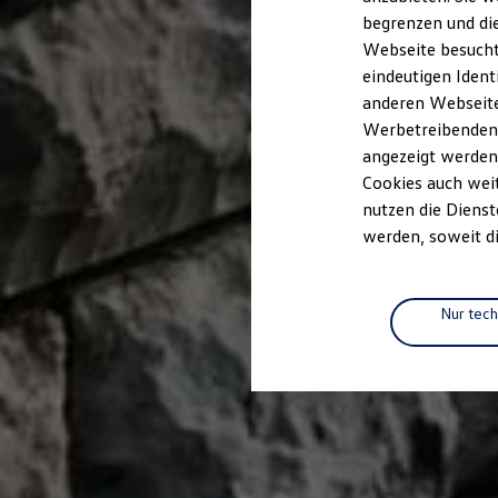
Elektrofahrzeugkonzepte
begrenzen und die
ID. EVERY1
Webseite besucht 
Reichweite
Reichweite der ID. Modelle
eindeutigen Ident
Reichweite im Winter
anderen Webseiten
Rekuperation
Werbetreibenden,
Laden
Laden unterwegs
angezeigt werden
Laden Zuhause
Cookies auch weit
Ladestationen finden
nutzen die Dienst
Ladezeitensimulator
Batterie
werden, soweit di
Sicherheit
Garantie und Lebensdauer
Nachhaltigkeit
Technologie
Nur tec
Kosten und Kauf
Verbrauchskosten
Kaufoptionen
E-Auto-Förderung
Software und Konnektivität
Die ID. Software 6
ID. Software Versionen und Updates
Digitale Extras
Schnittstellen zu Ihrem ID.