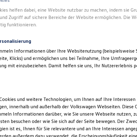
okies
kies helfen dabei, eine Website nutzbar zu machen, indem sie G
und Zugriff auf sichere Bereiche der Website ermöglichen. Die W
tig funktionieren.
rsonalisierung
mmeln Informationen über Ihre Websitenutzung (beispielsweise S
eite, Klicks) und ermöglichen uns bei Teilnahme, Ihre Umfrageerge
g mit einzubeziehen. Damit helfen sie uns, Ihr Nutzererlebnis pe
Cookies und weitere Technologien, um Ihnen auf Ihre Interessen
en, innerhalb und außerhalb der Volkswagen Webseiten. Diese C
meln Informationen darüber, wie Sie unsere Webseite nutzen, zu
sten besuchen oder wie Sie sich auf der Seite bewegen. Der Zwec
ien ist es, Ihnen für Sie relevantere und an Ihre Interessen ange
erden außerdem dazu verwendet, die Erscheinungshäufigkeit eine