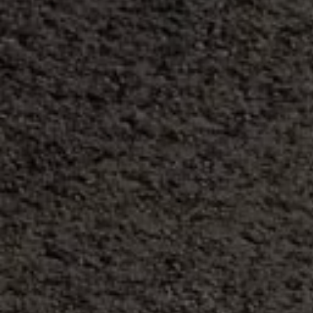
Magazin
Lifestyle
Transport
Familie
Elektromobilität
Volkswagen R
Pannen- und Unfallhilfe
Volkswagen Kundenbetreuung