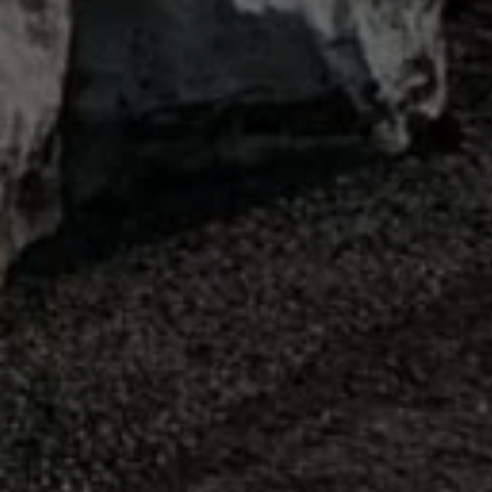
Hybridautos
Marke und Erlebnis
Volkswagen R und R Experience
R-Modelle
R Experience
Driving Experience
Volkswagen entdecken
Werkbesichtigung
Factory visit
Lifestyle Shop
T-Roc Kollektion
Golf Kollektion
ID. Kollektion
Volkswagen Kollektion
R-Kollektion
GTI Kollektion
Fußball Drop
we drive football
#wedriveproud
Besitzer und Service
myVolkswagen
Software Updates
Service und Ersatzteile
Inspektion und HU/AU
Reparaturen und Checks