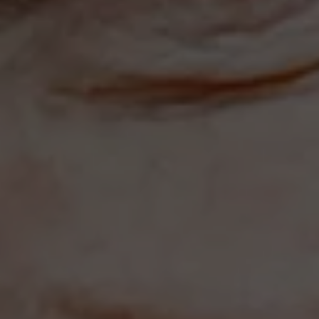
Magazin
Lifestyle
Transport
Familie
Elektromobilität
Volkswagen R
Pannen- und Unfallhilfe
Volkswagen Kundenbetreuung