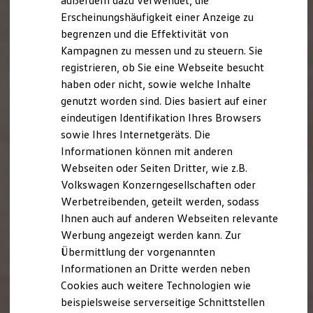
außerdem dazu verwendet, die
Hybridautos
Erscheinungshäufigkeit einer Anzeige zu
Marke und Erlebnis
begrenzen und die Effektivität von
Volkswagen R und R Experience
R-Modelle
Kampagnen zu messen und zu steuern. Sie
R Experience
registrieren, ob Sie eine Webseite besucht
Driving Experience
haben oder nicht, sowie welche Inhalte
Volkswagen entdecken
Werkbesichtigung
genutzt worden sind. Dies basiert auf einer
Factory visit
eindeutigen Identifikation Ihres Browsers
Lifestyle Shop
sowie Ihres Internetgeräts. Die
T-Roc Kollektion
Golf Kollektion
Informationen können mit anderen
ID. Kollektion
Webseiten oder Seiten Dritter, wie z.B.
Volkswagen Kollektion
Volkswagen Konzerngesellschaften oder
R-Kollektion
GTI Kollektion
Werbetreibenden, geteilt werden, sodass
Fußball Drop
Ihnen auch auf anderen Webseiten relevante
we drive football
Werbung angezeigt werden kann. Zur
#wedriveproud
Besitzer und Service
Übermittlung der vorgenannten
myVolkswagen
Informationen an Dritte werden neben
Software Updates
Cookies auch weitere Technologien wie
Service und Ersatzteile
Inspektion und HU/AU
beispielsweise serverseitige Schnittstellen
Reparaturen und Checks