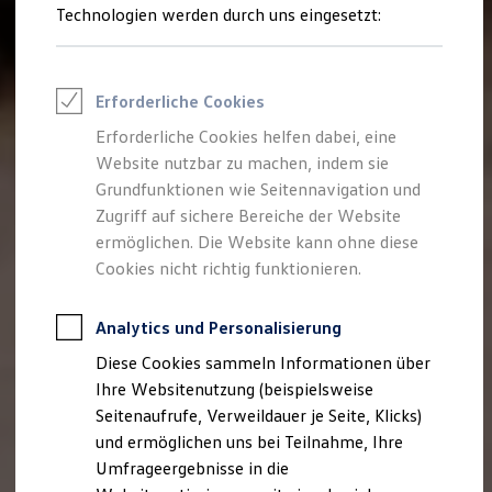
Reifenpakete
Technologien werden durch uns eingesetzt:
Leasing
Leasing-Angebote
Gebrauchtwagen Leasing
Junge Gebrauchtwagen-Leasing
Erforderliche Cookies
Elektroauto Leasing
Kleinwagen-Leasing
Erforderliche Cookies helfen dabei, eine
Leasing ohne Anzahlung
Website nutzbar zu machen, indem sie
Finanzierung
Autokredit mit Schlussrate
Grundfunktionen wie Seitennavigation und
Versicherungen und Garantien
Zugriff auf sichere Bereiche der Website
Kfz-Versicherung
ermöglichen. Die Website kann ohne diese
Restschuldversicherungen
Garantien
Cookies nicht richtig funktionieren.
Wartungsverträge
Geschäftskunden
Professional Class bei Volkswagen
Analytics und Personalisierung
Großkunden
Diese Cookies sammeln Informationen über
Behörden
Direktkunden
Ihre Websitenutzung (beispielsweise
Sonderfahrzeuge
Seitenaufrufe, Verweildauer je Seite, Klicks)
Anpfiff zum Gewinn
und ermöglichen uns bei Teilnahme, Ihre
Elektromobilität
Elektroautos
Umfrageergebnisse in die
ID. Tutorials