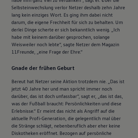
habe ihm ganz viel zu verdanken“, sagt er. Über die
Selbsteinwechslung verlor Netzer deshalb zehn Jahre
lang kein einziges Wort. Es ging ihm dabei nicht
darum, die eigene Frechheit für sich zu behalten. Um
derlei Dinge scherte er sich bekanntlich wenig. „Ich
habe mit keinem darüber gesprochen, solange
Weisweiler noch lebte“, sagte Netzer dem Magazin
11Freunde, „eine Frage der Ehre.“
Gnade der frühen Geburt
Bereut hat Netzer seine Aktion trotzdem nie. „Das ist
jetzt 40 Jahre her und man spricht immer noch
darüber, das ist doch unfassbar“, sagt er, „das ist das,
was der Fußball braucht: Persönlichkeiten und diese
Erlebnisse.“ Er meint das nicht als Angriff auf die
aktuelle Profi-Generation, die gelegentlich mal über
die Stränge schlägt, nebenberuflich aber eher keine
Diskotheken eröffnet. Bezogen auf persönliche