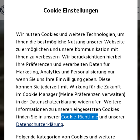
Modelle und Konfigurator
Cookie Einstellungen
Konfigurator
Modelle vergleichen
Konfiguration laden
Zum
Zum
Autosuche
Wir nutzen Cookies und weitere Technologien, um
Hauptinhalt
Footer
Elektroautos
springen
springen
Ihnen die bestmögliche Nutzung unserer Webseite
ENERGY Sondermodelle
Nutzfahrzeuge
zu ermöglichen und unsere Kommunikation mit
SUV und CUV
Ihnen zu verbessern. Wir berücksichtigen hierbei
Familienautos
Ihre Präferenzen und verarbeiten Daten für
Kombis
Kompaktwagen
Marketing, Analytics und Personalisierung nur,
Sportwagen
wenn Sie uns Ihre Einwilligung geben. Diese
Schnell verfügbare Fahrzeuge
Angebote und Produkte
können Sie jederzeit mit Wirkung für die Zukunft
Aktuelle Angebote
im Cookie Manager (Meine Präferenzen verwalten)
E-Auto-Förderung
in der Datenschutzerklärung widerrufen. Weitere
Volkswagen Marktplatz
Informationen zu unseren eingesetzten Cookies
Die ENERGY Sondermodelle
Junge Gebrauchtwagen und Gebrauchtwagen
finden Sie in unserer
Cookie-Richtlinie
und unserer
Volkswagen Zertifizierte Gebrauchtwagen
Datenschutzerklärung
.
Elektromobilität bei Gebrauchtwagen
Zubehör- und Serviceangebote
Folgende Kategorien von Cookies und weitere
Saisonangebote