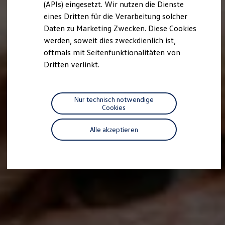
(APIs) eingesetzt. Wir nutzen die Dienste
Motorenöl und Flüssigkeiten
eines Dritten für die Verarbeitung solcher
Räder und Reifen
Pannen- und Unfallhilfe
Daten zu Marketing Zwecken. Diese Cookies
Economy Service
werden, soweit dies zweckdienlich ist,
Volkswagen Teile
oftmals mit Seitenfunktionalitäten von
Zubehör
Modellspezifisches Zubehör
Dritten verlinkt.
Schutz und Pflege
Transport
Entertainment und Elektronik
Individualisieren
Nur technisch notwendige
Wallbox und Ladekabel
Cookies
Digitale Extras
Dienste für Ihr Modell finden
Alle akzeptieren
Volkswagen Apps, Login und Shop
Handy und Fahrzeug verbinden
Updates für Software, Karten und Radio
Über Ihr Auto
Vorgängermodelle
Kundeninformationen
Volkswagen Kundenbetreuung
Warn- und Kontrollleuchten
Assistenzsysteme
Digitale Betriebsanleitung
Live Beratung