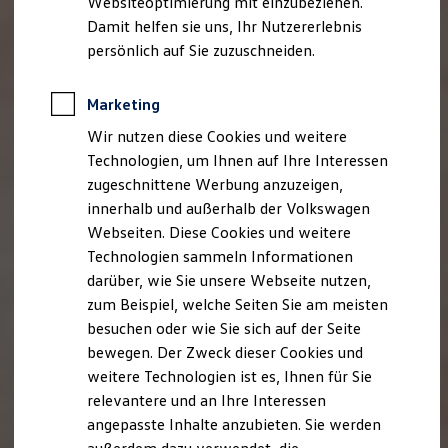
Websiteoptimierung mit einzubeziehen.
Elektrofahrzeugkonzepte
Damit helfen sie uns, Ihr Nutzererlebnis
ID. EVERY1
Reichweite
persönlich auf Sie zuzuschneiden.
Reichweite der ID. Modelle
Reichweite im Winter
Rekuperation
Marketing
Laden
Wir nutzen diese Cookies und weitere
Laden unterwegs
Laden Zuhause
Technologien, um Ihnen auf Ihre Interessen
Ladestationen finden
zugeschnittene Werbung anzuzeigen,
Ladezeitensimulator
innerhalb und außerhalb der Volkswagen
Batterie
Sicherheit
Webseiten. Diese Cookies und weitere
Garantie und Lebensdauer
Technologien sammeln Informationen
Nachhaltigkeit
darüber, wie Sie unsere Webseite nutzen,
Technologie
Kosten und Kauf
zum Beispiel, welche Seiten Sie am meisten
Verbrauchskosten
besuchen oder wie Sie sich auf der Seite
Kaufoptionen
bewegen. Der Zweck dieser Cookies und
E-Auto-Förderung
Software und Konnektivität
weitere Technologien ist es, Ihnen für Sie
Die ID. Software 6
relevantere und an Ihre Interessen
ID. Software Versionen und Updates
angepasste Inhalte anzubieten. Sie werden
Digitale Extras
Schnittstellen zu Ihrem ID.