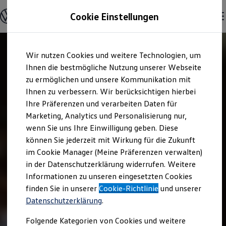
Modelle und Konfigurator
Cookie Einstellungen
Konfigurator
Modelle vergleichen
Konfiguration laden
Zum
Zum
Autosuche
Wir nutzen Cookies und weitere Technologien, um
Hauptinhalt
Footer
Elektroautos
springen
springen
Ihnen die bestmögliche Nutzung unserer Webseite
ENERGY Sondermodelle
Nutzfahrzeuge
zu ermöglichen und unsere Kommunikation mit
SUV und CUV
Ihnen zu verbessern. Wir berücksichtigen hierbei
Familienautos
Ihre Präferenzen und verarbeiten Daten für
Kombis
Kompaktwagen
Marketing, Analytics und Personalisierung nur,
Sportwagen
wenn Sie uns Ihre Einwilligung geben. Diese
Schnell verfügbare Fahrzeuge
Angebote und Produkte
können Sie jederzeit mit Wirkung für die Zukunft
Aktuelle Angebote
im Cookie Manager (Meine Präferenzen verwalten)
E-Auto-Förderung
in der Datenschutzerklärung widerrufen. Weitere
Volkswagen Marktplatz
Informationen zu unseren eingesetzten Cookies
Die ENERGY Sondermodelle
Junge Gebrauchtwagen und Gebrauchtwagen
finden Sie in unserer
Cookie-Richtlinie
und unserer
Volkswagen Zertifizierte Gebrauchtwagen
Datenschutzerklärung
.
Elektromobilität bei Gebrauchtwagen
Zubehör- und Serviceangebote
Folgende Kategorien von Cookies und weitere
Saisonangebote