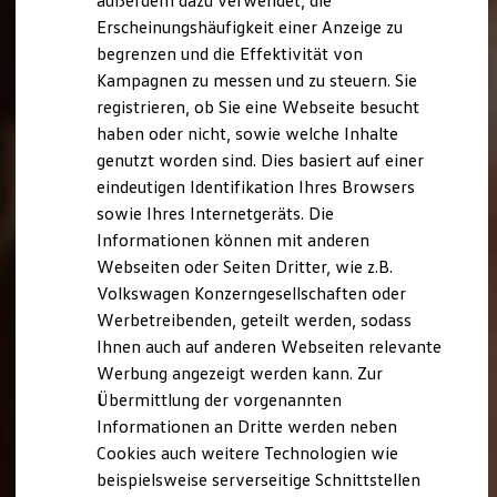
außerdem dazu verwendet, die
Hybridautos
Erscheinungshäufigkeit einer Anzeige zu
Marke und Erlebnis
begrenzen und die Effektivität von
Volkswagen R und R Experience
R-Modelle
Kampagnen zu messen und zu steuern. Sie
R Experience
registrieren, ob Sie eine Webseite besucht
Driving Experience
haben oder nicht, sowie welche Inhalte
Volkswagen entdecken
Werkbesichtigung
genutzt worden sind. Dies basiert auf einer
Factory visit
eindeutigen Identifikation Ihres Browsers
Lifestyle Shop
sowie Ihres Internetgeräts. Die
T-Roc Kollektion
Golf Kollektion
Informationen können mit anderen
ID. Kollektion
Webseiten oder Seiten Dritter, wie z.B.
Volkswagen Kollektion
Volkswagen Konzerngesellschaften oder
R-Kollektion
GTI Kollektion
Werbetreibenden, geteilt werden, sodass
Fußball Drop
Ihnen auch auf anderen Webseiten relevante
we drive football
Werbung angezeigt werden kann. Zur
#wedriveproud
Besitzer und Service
Übermittlung der vorgenannten
myVolkswagen
Informationen an Dritte werden neben
Software Updates
Cookies auch weitere Technologien wie
Service und Ersatzteile
Inspektion und HU/AU
beispielsweise serverseitige Schnittstellen
Reparaturen und Checks