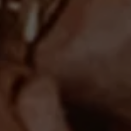
Magazin
Lifestyle
Transport
Familie
Elektromobilität
Volkswagen R
Pannen- und Unfallhilfe
Volkswagen Kundenbetreuung