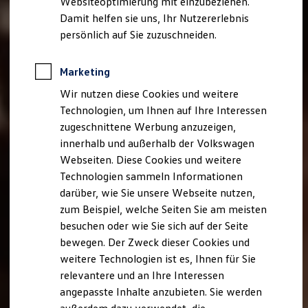
Websiteoptimierung mit einzubeziehen.
Elektrofahrzeugkonzepte
Damit helfen sie uns, Ihr Nutzererlebnis
ID. EVERY1
Reichweite
persönlich auf Sie zuzuschneiden.
Reichweite der ID. Modelle
Reichweite im Winter
Rekuperation
Marketing
Laden
Wir nutzen diese Cookies und weitere
Laden unterwegs
Laden Zuhause
Technologien, um Ihnen auf Ihre Interessen
Ladestationen finden
zugeschnittene Werbung anzuzeigen,
Ladezeitensimulator
innerhalb und außerhalb der Volkswagen
Batterie
Sicherheit
Webseiten. Diese Cookies und weitere
Garantie und Lebensdauer
Technologien sammeln Informationen
Nachhaltigkeit
darüber, wie Sie unsere Webseite nutzen,
Technologie
Kosten und Kauf
zum Beispiel, welche Seiten Sie am meisten
Verbrauchskosten
besuchen oder wie Sie sich auf der Seite
Kaufoptionen
bewegen. Der Zweck dieser Cookies und
E-Auto-Förderung
Software und Konnektivität
weitere Technologien ist es, Ihnen für Sie
Die ID. Software 6
relevantere und an Ihre Interessen
ID. Software Versionen und Updates
angepasste Inhalte anzubieten. Sie werden
Digitale Extras
Schnittstellen zu Ihrem ID.