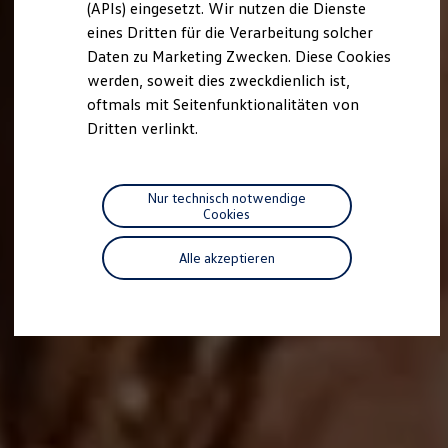
(APIs) eingesetzt. Wir nutzen die Dienste
Motorenöl und Flüssigkeiten
eines Dritten für die Verarbeitung solcher
Räder und Reifen
Pannen- und Unfallhilfe
Daten zu Marketing Zwecken. Diese Cookies
Economy Service
werden, soweit dies zweckdienlich ist,
Volkswagen Teile
oftmals mit Seitenfunktionalitäten von
Zubehör
Modellspezifisches Zubehör
Dritten verlinkt.
Schutz und Pflege
Transport
Entertainment und Elektronik
Individualisieren
Nur technisch notwendige
Wallbox und Ladekabel
Cookies
Digitale Extras
Dienste für Ihr Modell finden
Alle akzeptieren
Volkswagen Apps, Login und Shop
Handy und Fahrzeug verbinden
Updates für Software, Karten und Radio
Über Ihr Auto
Vorgängermodelle
Kundeninformationen
Volkswagen Kundenbetreuung
Warn- und Kontrollleuchten
Assistenzsysteme
Digitale Betriebsanleitung
Live Beratung