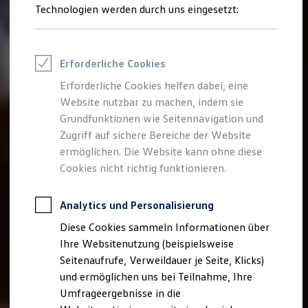
Reifenpakete
Technologien werden durch uns eingesetzt:
Leasing
Leasing-Angebote
Gebrauchtwagen Leasing
Junge Gebrauchtwagen-Leasing
Erforderliche Cookies
Elektroauto Leasing
Kleinwagen-Leasing
Erforderliche Cookies helfen dabei, eine
Leasing ohne Anzahlung
Website nutzbar zu machen, indem sie
Finanzierung
Autokredit mit Schlussrate
Grundfunktionen wie Seitennavigation und
Versicherungen und Garantien
Zugriff auf sichere Bereiche der Website
Kfz-Versicherung
ermöglichen. Die Website kann ohne diese
Restschuldversicherungen
Garantien
Cookies nicht richtig funktionieren.
Wartungsverträge
Geschäftskunden
Professional Class bei Volkswagen
Analytics und Personalisierung
Großkunden
Diese Cookies sammeln Informationen über
Behörden
Direktkunden
Ihre Websitenutzung (beispielsweise
Sonderfahrzeuge
Seitenaufrufe, Verweildauer je Seite, Klicks)
Anpfiff zum Gewinn
und ermöglichen uns bei Teilnahme, Ihre
Elektromobilität
Elektroautos
Umfrageergebnisse in die
ID. Tutorials