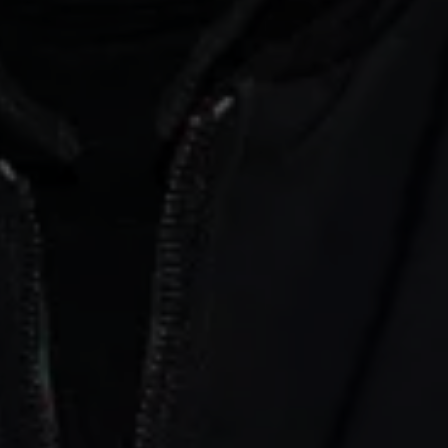
Volkswagen Apps, Login und Shop
Handy und Fahrzeug verbinden
Updates für Software, Karten und Radio
Über Ihr Auto
Vorgängermodelle
Kundeninformationen
Volkswagen Kundenbetreuung
Warn- und Kontrollleuchten
Assistenzsysteme
Digitale Betriebsanleitung
Live Beratung
Magazin
Lifestyle
Transport
Familie
Elektromobilität
Volkswagen R
Pannen- und Unfallhilfe
Volkswagen Kundenbetreuung