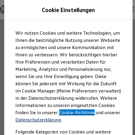
Modelle und Konfigurator
Cookie Einstellungen
Konfigurator
Modelle vergleichen
Konfiguration laden
Zum
Zum
Autosuche
Wir nutzen Cookies und weitere Technologien, um
Hauptinhalt
Footer
Elektroautos
springen
springen
Ihnen die bestmögliche Nutzung unserer Webseite
ENERGY Sondermodelle
Nutzfahrzeuge
zu ermöglichen und unsere Kommunikation mit
SUV und CUV
Ihnen zu verbessern. Wir berücksichtigen hierbei
Familienautos
Ihre Präferenzen und verarbeiten Daten für
Kombis
Kompaktwagen
Marketing, Analytics und Personalisierung nur,
Sportwagen
wenn Sie uns Ihre Einwilligung geben. Diese
Schnell verfügbare Fahrzeuge
Angebote und Produkte
können Sie jederzeit mit Wirkung für die Zukunft
Aktuelle Angebote
im Cookie Manager (Meine Präferenzen verwalten)
E-Auto-Förderung
in der Datenschutzerklärung widerrufen. Weitere
Volkswagen Marktplatz
Informationen zu unseren eingesetzten Cookies
Die ENERGY Sondermodelle
Junge Gebrauchtwagen und Gebrauchtwagen
finden Sie in unserer
Cookie-Richtlinie
und unserer
Volkswagen Zertifizierte Gebrauchtwagen
Datenschutzerklärung
.
Elektromobilität bei Gebrauchtwagen
Zubehör- und Serviceangebote
Folgende Kategorien von Cookies und weitere
Saisonangebote