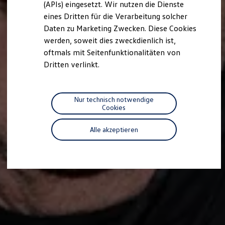
(APIs) eingesetzt. Wir nutzen die Dienste
R-Kollektion
eines Dritten für die Verarbeitung solcher
GTI Kollektion
Fußball Drop
Daten zu Marketing Zwecken. Diese Cookies
we drive football
werden, soweit dies zweckdienlich ist,
#wedriveproud
oftmals mit Seitenfunktionalitäten von
Besitzer und Service
myVolkswagen
Dritten verlinkt.
Software Updates
Service und Ersatzteile
Inspektion und HU/AU
Reparaturen und Checks
Nur technisch notwendige
Motorenöl und Flüssigkeiten
Cookies
Räder und Reifen
Pannen- und Unfallhilfe
Alle akzeptieren
Economy Service
Volkswagen Teile
Zubehör
Modellspezifisches Zubehör
Schutz und Pflege
Transport
Entertainment und Elektronik
Individualisieren
Wallbox und Ladekabel
Digitale Extras
Dienste für Ihr Modell finden