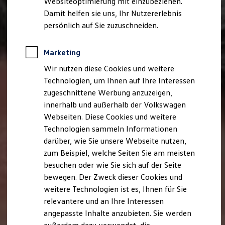
Websiteoptimierung mit einzubeziehen.
Der neue ID. Polo
Damit helfen sie uns, Ihr Nutzererlebnis
Der neue ID.3 Neo
Der ID.4
persönlich auf Sie zuzuschneiden.
Der ID.4 GTX
Der ID.5 GTX
Der ID.7
Marketing
Der ID.7 GTX
Wir nutzen diese Cookies und weitere
Der ID.7 Tourer
Der ID.7 GTX Tourer
Technologien, um Ihnen auf Ihre Interessen
Der ID. Buzz
zugeschnittene Werbung anzuzeigen,
Der neue ID. Cross
innerhalb und außerhalb der Volkswagen
Elektrofahrzeugkonzepte
ID. EVERY1
Webseiten. Diese Cookies und weitere
Reichweite
Technologien sammeln Informationen
Reichweite der ID. Modelle
darüber, wie Sie unsere Webseite nutzen,
Reichweite im Winter
Rekuperation
zum Beispiel, welche Seiten Sie am meisten
Laden
besuchen oder wie Sie sich auf der Seite
Laden unterwegs
bewegen. Der Zweck dieser Cookies und
Laden Zuhause
Ladestationen finden
weitere Technologien ist es, Ihnen für Sie
Ladezeitensimulator
relevantere und an Ihre Interessen
Batterie
angepasste Inhalte anzubieten. Sie werden
Sicherheit
Garantie und Lebensdauer