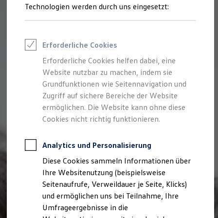
Reifenpakete
Technologien werden durch uns eingesetzt:
Leasing
Leasing-Angebote
Gebrauchtwagen Leasing
Junge Gebrauchtwagen-Leasing
Erforderliche Cookies
Elektroauto Leasing
Kleinwagen-Leasing
Erforderliche Cookies helfen dabei, eine
Leasing ohne Anzahlung
Website nutzbar zu machen, indem sie
Finanzierung
Autokredit mit Schlussrate
Grundfunktionen wie Seitennavigation und
Versicherungen und Garantien
Zugriff auf sichere Bereiche der Website
Kfz-Versicherung
ermöglichen. Die Website kann ohne diese
Restschuldversicherungen
Garantien
Cookies nicht richtig funktionieren.
Wartungsverträge
Geschäftskunden
Professional Class bei Volkswagen
Analytics und Personalisierung
Großkunden
Diese Cookies sammeln Informationen über
Behörden
Direktkunden
Ihre Websitenutzung (beispielsweise
Sonderfahrzeuge
Seitenaufrufe, Verweildauer je Seite, Klicks)
Anpfiff zum Gewinn
und ermöglichen uns bei Teilnahme, Ihre
Elektromobilität
Elektroautos
Umfrageergebnisse in die
ID. Tutorials