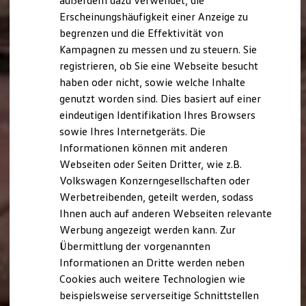
außerdem dazu verwendet, die
Nachhaltigkeit
Erscheinungshäufigkeit einer Anzeige zu
Technologie
begrenzen und die Effektivität von
Kosten und Kauf
Verbrauchskosten
Kampagnen zu messen und zu steuern. Sie
Kaufoptionen
registrieren, ob Sie eine Webseite besucht
E-Auto-Förderung
haben oder nicht, sowie welche Inhalte
Software und Konnektivität
Die ID. Software 6
genutzt worden sind. Dies basiert auf einer
ID. Software Versionen und Updates
eindeutigen Identifikation Ihres Browsers
Digitale Extras
sowie Ihres Internetgeräts. Die
Schnittstellen zu Ihrem ID.
Hybridautos
Informationen können mit anderen
Marke und Erlebnis
Webseiten oder Seiten Dritter, wie z.B.
Volkswagen R und R Experience
Volkswagen Konzerngesellschaften oder
R-Modelle
R Experience
Werbetreibenden, geteilt werden, sodass
Driving Experience
Ihnen auch auf anderen Webseiten relevante
Volkswagen entdecken
Werbung angezeigt werden kann. Zur
Werkbesichtigung
Factory visit
Übermittlung der vorgenannten
Lifestyle Shop
Informationen an Dritte werden neben
T-Roc Kollektion
Cookies auch weitere Technologien wie
Golf Kollektion
ID. Kollektion
beispielsweise serverseitige Schnittstellen
Volkswagen Kollektion