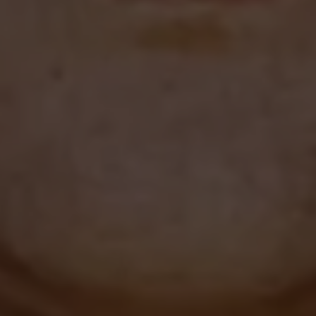
Magazin
Lifestyle
Transport
Familie
Elektromobilität
Volkswagen R
Pannen- und Unfallhilfe
Volkswagen Kundenbetreuung