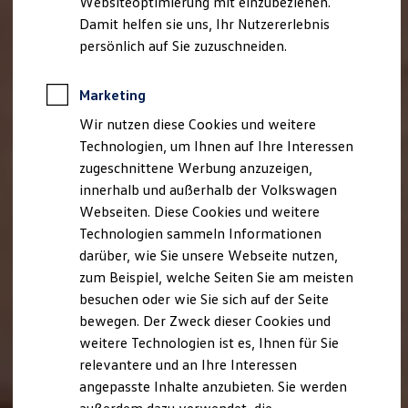
Websiteoptimierung mit einzubeziehen.
Elektrofahrzeugkonzepte
Damit helfen sie uns, Ihr Nutzererlebnis
ID. EVERY1
Reichweite
persönlich auf Sie zuzuschneiden.
Reichweite der ID. Modelle
Reichweite im Winter
Rekuperation
Marketing
Laden
Wir nutzen diese Cookies und weitere
Laden unterwegs
Laden Zuhause
Technologien, um Ihnen auf Ihre Interessen
Ladestationen finden
zugeschnittene Werbung anzuzeigen,
Ladezeitensimulator
innerhalb und außerhalb der Volkswagen
Batterie
Sicherheit
Webseiten. Diese Cookies und weitere
Garantie und Lebensdauer
Technologien sammeln Informationen
Nachhaltigkeit
darüber, wie Sie unsere Webseite nutzen,
Technologie
Kosten und Kauf
zum Beispiel, welche Seiten Sie am meisten
Verbrauchskosten
besuchen oder wie Sie sich auf der Seite
Kaufoptionen
bewegen. Der Zweck dieser Cookies und
E-Auto-Förderung
Software und Konnektivität
weitere Technologien ist es, Ihnen für Sie
Die ID. Software 6
relevantere und an Ihre Interessen
ID. Software Versionen und Updates
angepasste Inhalte anzubieten. Sie werden
Digitale Extras
Schnittstellen zu Ihrem ID.