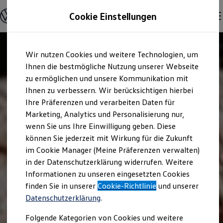
Modelle und Konfigurator
Cookie Einstellungen
Konfigurator
Modelle vergleichen
Konfiguration laden
Zum
Zum
Autosuche
Wir nutzen Cookies und weitere Technologien, um
Hauptinhalt
Footer
Elektroautos
springen
springen
Ihnen die bestmögliche Nutzung unserer Webseite
ENERGY Sondermodelle
Nutzfahrzeuge
zu ermöglichen und unsere Kommunikation mit
SUV und CUV
Ihnen zu verbessern. Wir berücksichtigen hierbei
Familienautos
Ihre Präferenzen und verarbeiten Daten für
Kombis
Kompaktwagen
Marketing, Analytics und Personalisierung nur,
Sportwagen
wenn Sie uns Ihre Einwilligung geben. Diese
Schnell verfügbare Fahrzeuge
Angebote und Produkte
können Sie jederzeit mit Wirkung für die Zukunft
Aktuelle Angebote
im Cookie Manager (Meine Präferenzen verwalten)
E-Auto-Förderung
in der Datenschutzerklärung widerrufen. Weitere
Volkswagen Marktplatz
Informationen zu unseren eingesetzten Cookies
Die ENERGY Sondermodelle
Junge Gebrauchtwagen und Gebrauchtwagen
finden Sie in unserer
Cookie-Richtlinie
und unserer
Volkswagen Zertifizierte Gebrauchtwagen
Datenschutzerklärung
.
Elektromobilität bei Gebrauchtwagen
Zubehör- und Serviceangebote
Folgende Kategorien von Cookies und weitere
Saisonangebote