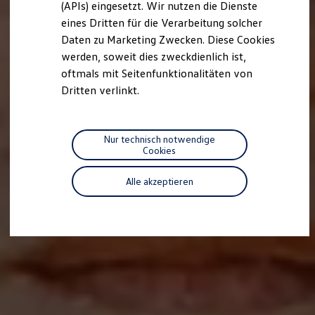
(APIs) eingesetzt. Wir nutzen die Dienste
Motorenöl und Flüssigkeiten
eines Dritten für die Verarbeitung solcher
Räder und Reifen
Pannen- und Unfallhilfe
Daten zu Marketing Zwecken. Diese Cookies
Economy Service
werden, soweit dies zweckdienlich ist,
Volkswagen Teile
oftmals mit Seitenfunktionalitäten von
Zubehör
Modellspezifisches Zubehör
Dritten verlinkt.
Schutz und Pflege
Transport
Entertainment und Elektronik
Individualisieren
Nur technisch notwendige
Wallbox und Ladekabel
Cookies
Digitale Extras
Dienste für Ihr Modell finden
Alle akzeptieren
Volkswagen Apps, Login und Shop
Handy und Fahrzeug verbinden
Updates für Software, Karten und Radio
Über Ihr Auto
Vorgängermodelle
Kundeninformationen
Volkswagen Kundenbetreuung
Warn- und Kontrollleuchten
Assistenzsysteme
Digitale Betriebsanleitung
Live Beratung