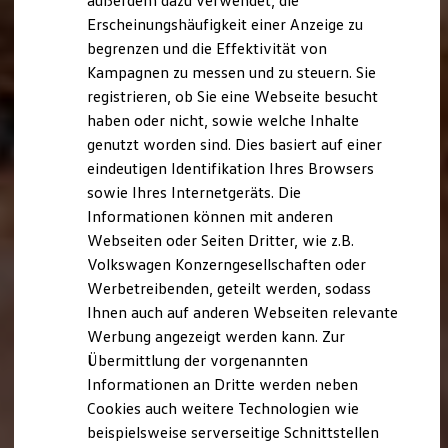
außerdem dazu verwendet, die
Hybridautos
Erscheinungshäufigkeit einer Anzeige zu
Marke und Erlebnis
begrenzen und die Effektivität von
Volkswagen R und R Experience
R-Modelle
Kampagnen zu messen und zu steuern. Sie
R Experience
registrieren, ob Sie eine Webseite besucht
Driving Experience
haben oder nicht, sowie welche Inhalte
Volkswagen entdecken
Werkbesichtigung
genutzt worden sind. Dies basiert auf einer
Factory visit
eindeutigen Identifikation Ihres Browsers
Lifestyle Shop
sowie Ihres Internetgeräts. Die
T-Roc Kollektion
Golf Kollektion
Informationen können mit anderen
ID. Kollektion
Webseiten oder Seiten Dritter, wie z.B.
Volkswagen Kollektion
Volkswagen Konzerngesellschaften oder
R-Kollektion
GTI Kollektion
Werbetreibenden, geteilt werden, sodass
Fußball Drop
Ihnen auch auf anderen Webseiten relevante
we drive football
Werbung angezeigt werden kann. Zur
#wedriveproud
Besitzer und Service
Übermittlung der vorgenannten
myVolkswagen
Informationen an Dritte werden neben
Software Updates
Cookies auch weitere Technologien wie
Service und Ersatzteile
Inspektion und HU/AU
beispielsweise serverseitige Schnittstellen
Reparaturen und Checks