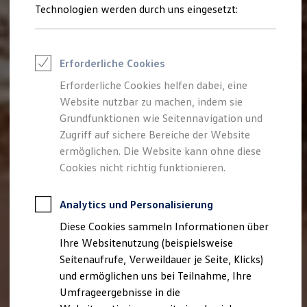
Reifenpakete
Technologien werden durch uns eingesetzt:
Leasing
Leasing-Angebote
Gebrauchtwagen Leasing
Junge Gebrauchtwagen-Leasing
Erforderliche Cookies
Elektroauto Leasing
Kleinwagen-Leasing
Erforderliche Cookies helfen dabei, eine
Leasing ohne Anzahlung
Website nutzbar zu machen, indem sie
Finanzierung
Autokredit mit Schlussrate
Grundfunktionen wie Seitennavigation und
Versicherungen und Garantien
Zugriff auf sichere Bereiche der Website
Kfz-Versicherung
ermöglichen. Die Website kann ohne diese
Restschuldversicherungen
Garantien
Cookies nicht richtig funktionieren.
Wartungsverträge
Geschäftskunden
Professional Class bei Volkswagen
Analytics und Personalisierung
Großkunden
Diese Cookies sammeln Informationen über
Behörden
Direktkunden
Ihre Websitenutzung (beispielsweise
Sonderfahrzeuge
Seitenaufrufe, Verweildauer je Seite, Klicks)
Anpfiff zum Gewinn
und ermöglichen uns bei Teilnahme, Ihre
Elektromobilität
Elektroautos
Umfrageergebnisse in die
ID. Tutorials