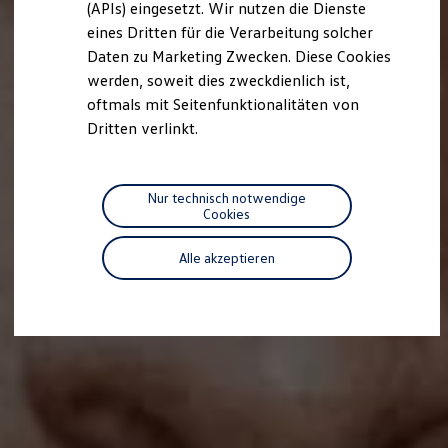
(APIs) eingesetzt. Wir nutzen die Dienste
Motorenöl und Flüssigkeiten
eines Dritten für die Verarbeitung solcher
Räder und Reifen
Pannen- und Unfallhilfe
Daten zu Marketing Zwecken. Diese Cookies
Economy Service
werden, soweit dies zweckdienlich ist,
Volkswagen Teile
oftmals mit Seitenfunktionalitäten von
Zubehör
Modellspezifisches Zubehör
Dritten verlinkt.
Schutz und Pflege
Transport
Entertainment und Elektronik
Individualisieren
Nur technisch notwendige
Wallbox und Ladekabel
Cookies
Digitale Extras
Dienste für Ihr Modell finden
Alle akzeptieren
Volkswagen Apps, Login und Shop
Handy und Fahrzeug verbinden
Updates für Software, Karten und Radio
Über Ihr Auto
Vorgängermodelle
Kundeninformationen
Volkswagen Kundenbetreuung
Warn- und Kontrollleuchten
Assistenzsysteme
Digitale Betriebsanleitung
Live Beratung