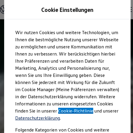
Modelle und Konfigurator
Cookie Einstellungen
Konfigurator
Modelle vergleichen
Konfiguration laden
Zum
Zum
Autosuche
Wir nutzen Cookies und weitere Technologien, um
Hauptinhalt
Footer
Elektroautos
springen
springen
Ihnen die bestmögliche Nutzung unserer Webseite
ENERGY Sondermodelle
Nutzfahrzeuge
zu ermöglichen und unsere Kommunikation mit
SUV und CUV
Ihnen zu verbessern. Wir berücksichtigen hierbei
Familienautos
Ihre Präferenzen und verarbeiten Daten für
Kombis
Kompaktwagen
Marketing, Analytics und Personalisierung nur,
Sportwagen
wenn Sie uns Ihre Einwilligung geben. Diese
Schnell verfügbare Fahrzeuge
Angebote und Produkte
können Sie jederzeit mit Wirkung für die Zukunft
Aktuelle Angebote
im Cookie Manager (Meine Präferenzen verwalten)
E-Auto-Förderung
in der Datenschutzerklärung widerrufen. Weitere
Volkswagen Marktplatz
Informationen zu unseren eingesetzten Cookies
Die ENERGY Sondermodelle
Junge Gebrauchtwagen und Gebrauchtwagen
finden Sie in unserer
Cookie-Richtlinie
und unserer
Volkswagen Zertifizierte Gebrauchtwagen
Datenschutzerklärung
.
Elektromobilität bei Gebrauchtwagen
Zubehör- und Serviceangebote
Folgende Kategorien von Cookies und weitere
Saisonangebote