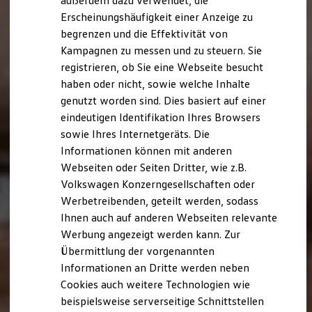
außerdem dazu verwendet, die
Hybridautos
Erscheinungshäufigkeit einer Anzeige zu
Marke und Erlebnis
begrenzen und die Effektivität von
Volkswagen R und R Experience
R-Modelle
Kampagnen zu messen und zu steuern. Sie
R Experience
registrieren, ob Sie eine Webseite besucht
Driving Experience
haben oder nicht, sowie welche Inhalte
Volkswagen entdecken
Werkbesichtigung
genutzt worden sind. Dies basiert auf einer
Factory visit
eindeutigen Identifikation Ihres Browsers
Lifestyle Shop
sowie Ihres Internetgeräts. Die
T-Roc Kollektion
Golf Kollektion
Informationen können mit anderen
ID. Kollektion
Webseiten oder Seiten Dritter, wie z.B.
Volkswagen Kollektion
Volkswagen Konzerngesellschaften oder
R-Kollektion
GTI Kollektion
Werbetreibenden, geteilt werden, sodass
Fußball Drop
Ihnen auch auf anderen Webseiten relevante
we drive football
Werbung angezeigt werden kann. Zur
#wedriveproud
Besitzer und Service
Übermittlung der vorgenannten
myVolkswagen
Informationen an Dritte werden neben
Software Updates
Cookies auch weitere Technologien wie
Service und Ersatzteile
Inspektion und HU/AU
beispielsweise serverseitige Schnittstellen
Reparaturen und Checks