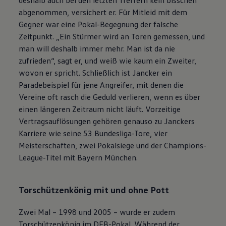
deshalb auch bei den letzten Treffern kein bisschen
abgenommen, versichert er. Für Mitleid mit dem
Gegner war eine Pokal-Begegnung der falsche
Zeitpunkt. „Ein Stürmer wird an Toren gemessen, und
man will deshalb immer mehr. Man ist da nie
zufrieden“, sagt er, und weiß wie kaum ein Zweiter,
wovon er spricht. Schließlich ist Jancker ein
Paradebeispiel für jene Angreifer, mit denen die
Vereine oft rasch die Geduld verlieren, wenn es über
einen längeren Zeitraum nicht läuft. Vorzeitige
Vertragsauflösungen gehören genauso zu Janckers
Karriere wie seine 53 Bundesliga-Tore, vier
Meisterschaften, zwei Pokalsiege und der Champions-
League-Titel mit Bayern München.
Torschützenkönig mit und ohne Pott
Zwei Mal – 1998 und 2005 – wurde er zudem
Torschützenkönig im DFB-Pokal. Während der