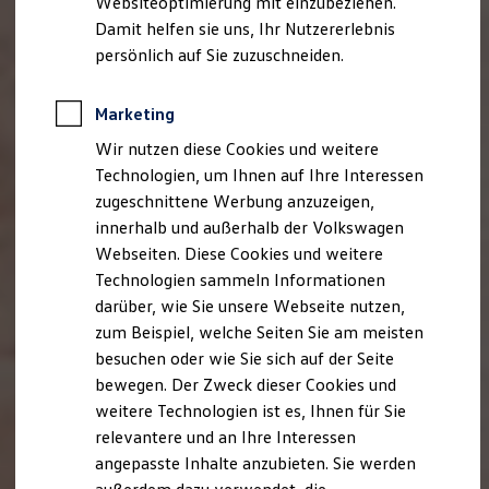
Websiteoptimierung mit einzubeziehen.
Elektrofahrzeugkonzepte
Damit helfen sie uns, Ihr Nutzererlebnis
ID. EVERY1
Reichweite
persönlich auf Sie zuzuschneiden.
Reichweite der ID. Modelle
Reichweite im Winter
Rekuperation
Marketing
Laden
Wir nutzen diese Cookies und weitere
Laden unterwegs
Laden Zuhause
Technologien, um Ihnen auf Ihre Interessen
Ladestationen finden
zugeschnittene Werbung anzuzeigen,
Ladezeitensimulator
innerhalb und außerhalb der Volkswagen
Batterie
Sicherheit
Webseiten. Diese Cookies und weitere
Garantie und Lebensdauer
Technologien sammeln Informationen
Nachhaltigkeit
darüber, wie Sie unsere Webseite nutzen,
Technologie
Kosten und Kauf
zum Beispiel, welche Seiten Sie am meisten
Verbrauchskosten
besuchen oder wie Sie sich auf der Seite
Kaufoptionen
bewegen. Der Zweck dieser Cookies und
E-Auto-Förderung
Software und Konnektivität
weitere Technologien ist es, Ihnen für Sie
Die ID. Software 6
relevantere und an Ihre Interessen
ID. Software Versionen und Updates
angepasste Inhalte anzubieten. Sie werden
Digitale Extras
Schnittstellen zu Ihrem ID.