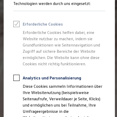
Reifenpakete
Technologien werden durch uns eingesetzt:
Leasing
Leasing-Angebote
Gebrauchtwagen Leasing
Junge Gebrauchtwagen-Leasing
Erforderliche Cookies
Elektroauto Leasing
Kleinwagen-Leasing
Erforderliche Cookies helfen dabei, eine
Leasing ohne Anzahlung
Website nutzbar zu machen, indem sie
Finanzierung
Autokredit mit Schlussrate
Grundfunktionen wie Seitennavigation und
Versicherungen und Garantien
Zugriff auf sichere Bereiche der Website
Kfz-Versicherung
ermöglichen. Die Website kann ohne diese
Restschuldversicherungen
Garantien
Cookies nicht richtig funktionieren.
Wartungsverträge
Geschäftskunden
Professional Class bei Volkswagen
Analytics und Personalisierung
Großkunden
Diese Cookies sammeln Informationen über
Behörden
Direktkunden
Ihre Websitenutzung (beispielsweise
Sonderfahrzeuge
Seitenaufrufe, Verweildauer je Seite, Klicks)
Anpfiff zum Gewinn
und ermöglichen uns bei Teilnahme, Ihre
Elektromobilität
Elektroautos
Umfrageergebnisse in die
ID. Tutorials