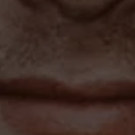
Magazin
Lifestyle
Transport
Familie
Elektromobilität
Volkswagen R
Pannen- und Unfallhilfe
Volkswagen Kundenbetreuung