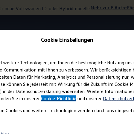
Mehr zur
E‑Auto
-Fö
ür neue
Volkswagen
ID. oder Hybridmodelle.
Cookie Einstellungen
Digitaler Schlüssel
d weitere Technologien, um Ihnen die bestmögliche Nutzung uns
e Kommunikation mit Ihnen zu verbessern. Wir berücksichtigen h
eiten Daten für Marketing, Analytics und Personalisierung nur, w
one wird zum Fahrzeu
ese können Sie jederzeit mit Wirkung für die Zukunft im Cookie 
) in der Datenschutzerklärung widerrufen. Weitere Informatione
inden Sie in unserer
Cookie-Richtlinie
und unserer
Datenschutzer
on Cookies und weitere Technologien werden durch uns eingesetz