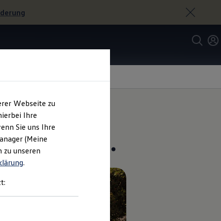
rderung
erer Webseite zu
ierbei Ihre
enn Sie uns Ihre
gschlüssel.
Manager (Meine
n zu unseren
klärung
.
t: