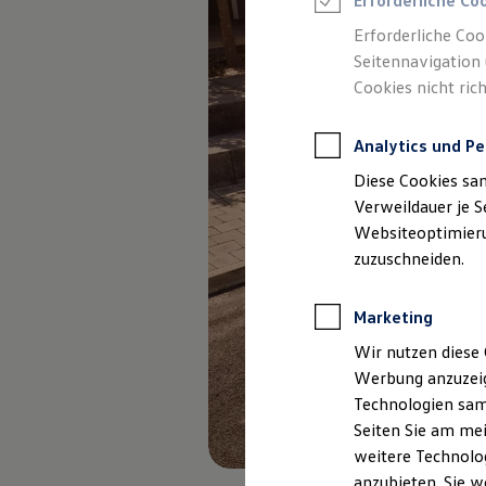
Erforderliche Co
Elektromobilität bei Gebrauchtwagen
Zubehör- und Serviceangebote
Erforderliche Coo
Saisonangebote
Seitennavigation 
Reifenpakete
Leasing
Cookies nicht rich
Leasing-Angebote
Gebrauchtwagen Leasing
Junge Gebrauchtwagen-Leasing
Analytics und Pe
Elektroauto Leasing
Diese Cookies sa
Kleinwagen-Leasing
Leasing ohne Anzahlung
Verweildauer je S
Finanzierung
Websiteoptimierun
Autokredit mit Schlussrate
zuzuschneiden.
Versicherungen und Garantien
Kfz-Versicherung
Restschuldversicherungen
Marketing
Garantien
Wartungsverträge
Wir nutzen diese 
Geschäftskunden
Professional Class bei Volkswagen
Werbung anzuzeig
Großkunden
Technologien sam
Behörden
Seiten Sie am mei
Direktkunden
Sonderfahrzeuge
weitere Technolog
Anpfiff zum Gewinn
anzubieten. Sie w