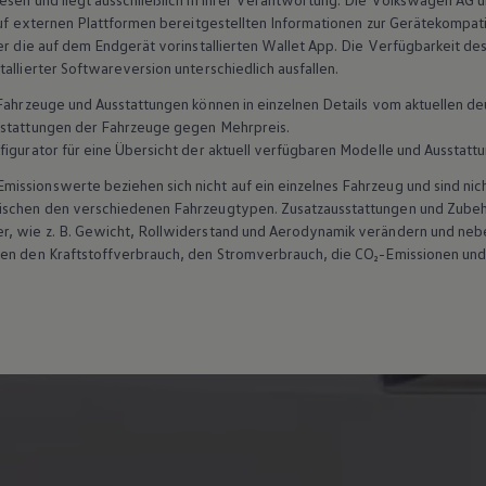
 auf externen Plattformen bereitgestellten Informationen zur Gerätekompat
er die auf dem Endgerät vorinstallierten Wallet App. Die Verfügbarkeit des 
allierter Softwareversion unterschiedlich ausfallen.
n Fahrzeuge und Ausstattungen können in einzelnen Details vom aktuellen
sstattungen der Fahrzeuge gegen Mehrpreis.
figurator für eine Übersicht der aktuell verfügbaren Modelle und Ausstatt
ssionswerte beziehen sich nicht auf ein einzelnes Fahrzeug und sind nic
wischen den verschiedenen Fahrzeugtypen. Zusatzausstattungen und
Zube
r, wie
z. B.
Gewicht, Rollwiderstand und Aerodynamik verändern und neb
ten den Kraftstoffverbrauch, den Stromverbrauch, die CO₂-Emissionen und