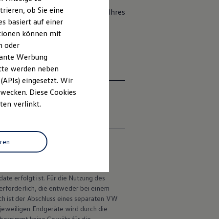
rieren, ob Sie eine
n
zukünftig über die Wallet-App Ihres
s basiert auf einer
, Familie oder Kollegen teilen
ationen können mit
n oder
evante Werbung
itte werden neben
(APIs) eingesetzt. Wir
 Zwecken. Diese Cookies
ten verlinkt.
en
eren
vice
selbst steht je nach
te erfolgt ist. Für die Nutzung des
 erforderlich, die entweder bei einem
ch ist der Abschluss eines separaten VW
 jeweiligen Endgeräte wird durch die
bernimmt keine Gewähr für die