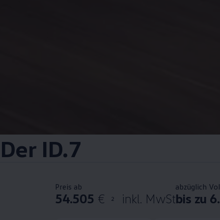
Der ID.7
Preis ab
abzüglich Vo
54.505
€
inkl. MwSt
bis zu 6
2