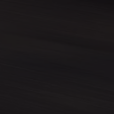
Assistenzsysteme
Digitale Betriebsanleitung
Live Beratung
Magazin
Lifestyle
Transport
Familie
Elektromobilität
Volkswagen R
Pannen- und Unfallhilfe
Volkswagen Kundenbetreuung