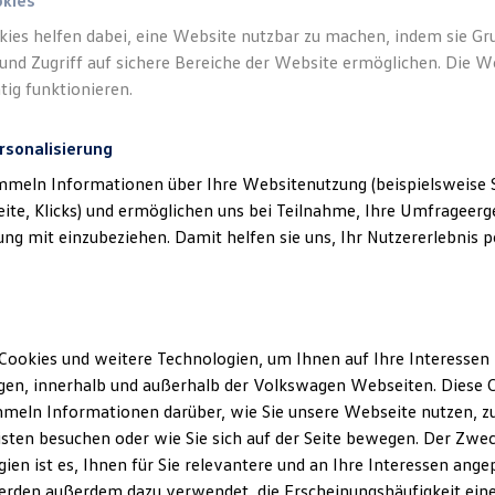
okies
kies helfen dabei, eine Website nutzbar zu machen, indem sie G
und Zugriff auf sichere Bereiche der Website ermöglichen. Die W
tig funktionieren.
rsonalisierung
mmeln Informationen über Ihre Websitenutzung (beispielsweise S
eite, Klicks) und ermöglichen uns bei Teilnahme, Ihre Umfrageerge
g mit einzubeziehen. Damit helfen sie uns, Ihr Nutzererlebnis pe
Cookies und weitere Technologien, um Ihnen auf Ihre Interessen
en, innerhalb und außerhalb der Volkswagen Webseiten. Diese C
meln Informationen darüber, wie Sie unsere Webseite nutzen, zu
sten besuchen oder wie Sie sich auf der Seite bewegen. Der Zwec
ien ist es, Ihnen für Sie relevantere und an Ihre Interessen ange
erden außerdem dazu verwendet, die Erscheinungshäufigkeit eine