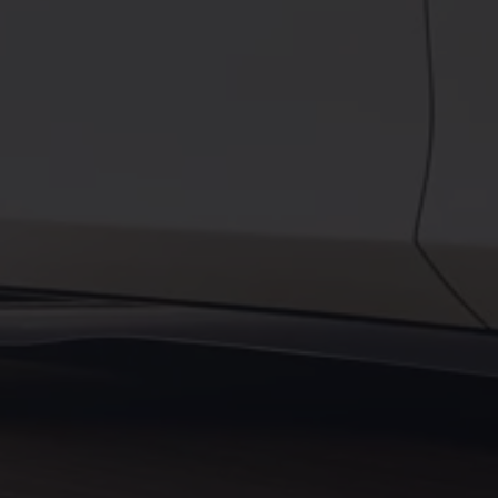
Service und Ersatzteile
Inspektion und HU/AU
Reparaturen und Checks
Motorenöl und Flüssigkeiten
Räder und Reifen
Pannen- und Unfallhilfe
Economy Service
Volkswagen Teile
Zubehör
Modellspezifisches Zubehör
Schutz und Pflege
Transport
Entertainment und Elektronik
Individualisieren
Wallbox und Ladekabel
Digitale Extras
Dienste für Ihr Modell finden
Volkswagen Apps, Login und Shop
Handy und Fahrzeug verbinden
Updates für Software, Karten und Radio
Über Ihr Auto
Vorgängermodelle
Kundeninformationen
Volkswagen Kundenbetreuung
Warn- und Kontrollleuchten