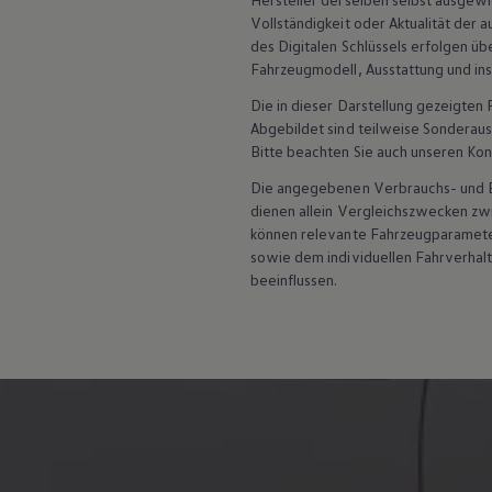
ID. Software Versionen und Updates
Vollständigkeit oder Aktualität der
Digitale Extras
des Digitalen Schlüssels erfolgen üb
Schnittstellen zu Ihrem ID.
Hybridautos
Fahrzeugmodell, Ausstattung und inst
Marke und Erlebnis
Die in dieser Darstellung gezeigte
Volkswagen R und R Experience
R-Modelle
Abgebildet sind teilweise Sonderau
R Experience
Bitte beachten Sie auch unseren Kon
Driving Experience
Volkswagen entdecken
Die angegebenen Verbrauchs- und Emi
Werkbesichtigung
dienen allein Vergleichszwecken z
Factory visit
können relevante Fahrzeugparamete
Lifestyle Shop
sowie dem individuellen Fahrverhal
T-Roc Kollektion
beeinflussen.
Golf Kollektion
ID. Kollektion
Volkswagen Kollektion
R-Kollektion
GTI Kollektion
Fußball Drop
we drive football
#wedriveproud
Besitzer und Service
myVolkswagen
Software Updates