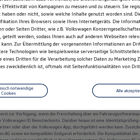
 Effektivität von Kampagnen zu messen und zu steuern. Sie regist
1
tung für den digitalen Schlüssel
können Sie Ihren
Volkswage
haben oder nicht, sowie welche Inhalte genutzt worden sind. Die
erriegeln sowie starten. Und wenn Sie Ihr Fahrzeug mit Freunden
ifikation Ihres Browsers sowie Ihres Internetgeräts. Die Inform
el versenden.
 oder Seiten Dritter, wie z.B. Volkswagen Konzerngesellschafte
 geteilt werden, sodass Ihnen auch auf anderen Webseiten rel
 kann. Zur Übermittlung der vorgenannten Informationen an Dr
ere Technologien wie beispielsweise serverseitige Schnittstellen 
e eines Dritten für die Verarbeitung solcher Daten zu Marketing
Datenschutzerklärungen
Cookie-Richtlinie
Lizenzhinweise Dritter
es zweckdienlich ist, oftmals mit Seitenfunktionalitäten von Drit
EU Data Act
Produktsicherheitsinformationen
Vertrag Widerruf
hnisch notwendige
Alle akzepti
Cookies
en Schlüssel ist das Fahrzeug auf die spätere Nutzung vorbereitet. Der
Ser
rst zur Verfügung, wenn die Freischaltung über ein Fahrzeugsoftwareupda
n
Volkswagen
ID Benutzerkonto. Darüber hinaus ist eine Identitätsprüfung
rtner oder über die
Volkswagen
App, durchgeführt werden kann. Zusätzli
en
AG sowie ein kompatibles Endgerät erforderlich. Die Kompatibilität der
sen und liegt ausschließlich in ihrer Verantwortung. Die
Volkswagen
AG ü