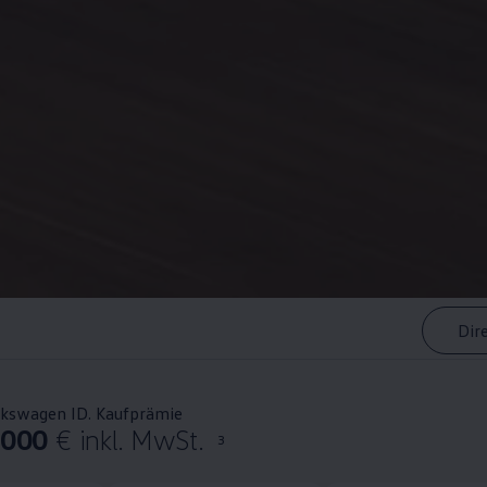
Dir
lkswagen ID. Kaufprämie
.000
€ inkl. MwSt.
3