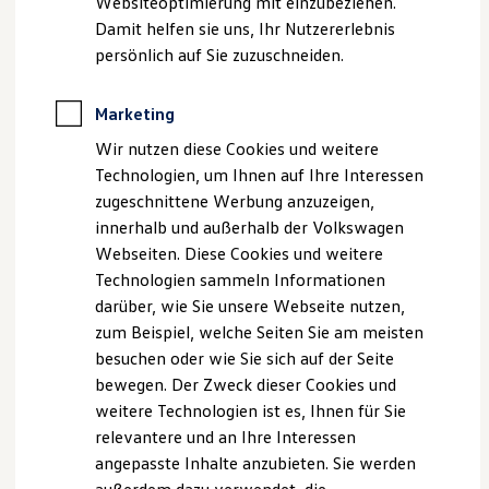
Websiteoptimierung mit einzubeziehen.
Elektrofahrzeugkonzepte
Damit helfen sie uns, Ihr Nutzererlebnis
ID. EVERY1
Reichweite
persönlich auf Sie zuzuschneiden.
Reichweite der ID. Modelle
Reichweite im Winter
Rekuperation
Marketing
Der smarte Weg zum
Laden
Wir nutzen diese Cookies und weitere
Laden unterwegs
Servicetermin
Laden Zuhause
Technologien, um Ihnen auf Ihre Interessen
Ladestationen finden
Egal ob Reparatur, Wartung oder der nächste Ölwechsel: Mit
zugeschnittene Werbung anzuzeigen,
Ladezeitensimulator
der In-Car App Fahrzeugservice behalten Sie den Überblick
innerhalb und außerhalb der Volkswagen
Batterie
über den Status Ihres
Volkswagen
. Dank intelligenter
Sicherheit
Webseiten. Diese Cookies und weitere
Garantie und Lebensdauer
Sensorik, die den Fahrzeugzustand kontinuierlich analysiert,
Technologien sammeln Informationen
Nachhaltigkeit
kann Ihr
Volkswagen
nun selbst erkennen, wann er zum
darüber, wie Sie unsere Webseite nutzen,
Technologie
Service
muss und Ihnen dafür automatisch eine Erinnerung
Kosten und Kauf
zum Beispiel, welche Seiten Sie am meisten
Verbrauchskosten
schicken. So können Sie mit Ihrem
Volkswagen
Partner
besuchen oder wie Sie sich auf der Seite
Kaufoptionen
direkt einen Termin vereinbaren. Auf Wunsch können die
bewegen. Der Zweck dieser Cookies und
E-Auto-Förderung
Fahrzeugdaten auch automatisch an Ihren präferierten
Software und Konnektivität
weitere Technologien ist es, Ihnen für Sie
Die ID. Software 6
Volkswagen
Partner übermittelt werden, der sich im
relevantere und an Ihre Interessen
ID. Software Versionen und Updates
Bedarfsfall mit Ihnen in Verbindung setzt.
angepasste Inhalte anzubieten. Sie werden
Digitale Extras
Schnittstellen zu Ihrem ID.