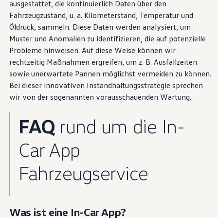
ausgestattet, die kontinuierlich Daten über den
Mit dem kostenlosen Basispaket VW
Connect
stehen Ihnen je
Fahrzeugzustand, u. a. Kilometerstand, Temperatur und
nach Fahrzeug viele nützliche Funktionen zur Verfügung – zum
Öldruck, sammeln. Diese Daten werden analysiert, um
Beispiel aktuelle Fahrdaten und Fahrzeuginformationen wie der
Muster und Anomalien zu identifizieren, die auf potenzielle
Status von Türen und Licht sowie die Parkposition und
Probleme hinweisen. Auf diese Weise können wir
Navigationsdienste. Die Nutzung ist ab Erstauslieferung des
rechtzeitig Maßnahmen ergreifen, um
z. B.
Ausfallzeiten
Fahrzeugs für 10 Jahre kostenlos.
sowie unerwartete Pannen möglichst vermeiden zu können.
Bei dieser innovativen Instandhaltungsstrategie sprechen
Jetzt VW Connect kostenlos aktivieren
wir von der sogenannten vorausschauenden Wartung.
FAQ
rund um die In-
Unsere Extras. Ihre
Möglichkeiten.
Car App
Fahrzeugservice
Erweitern Sie Ihren
Volkswagen
ganz nach Ihren
Wünschen: Wählen Sie aus zusätzlichen
2
Paketen
und praktischen Funktionen, die Ihren
Alltag erleichtern und jede Fahrt noch
Was ist eine In-Car App?