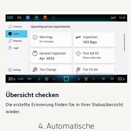
Registrierung und Log-in
Dienste für Ihr Modell finden
Startseite
Besitzer und Service
Digitale Extras
Verbunden mit einer Welt
voller Möglichkeiten
Ihr Fahrzeug, Ihr Smartphone und digitale Extras
Übersicht checken
bilden ein starkes Team. Sie haben wichtige
Informationen immer griffbereit, steuern
Die erstellte Erinnerung finden Sie in Ihrer Statusübersicht
wieder.
Funktionen bequem und sind auch unterwegs mit
Ihrem
Volkswagen
verbunden.
4. Automatische