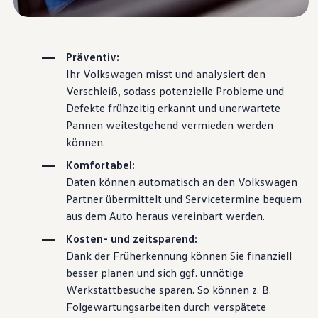
Magazin
Lifestyle
Transport
Familie
Präventiv:
Elektromobilität
Ihr
Volkswagen
misst und analysiert den
Volkswagen R
Pannen- und Unfallhilfe
Verschleiß, sodass potenzielle Probleme und
Volkswagen Kundenbetreuung
Defekte frühzeitig erkannt und unerwartete
Pannen weitestgehend vermieden werden
können.
Komfortabel:
Daten können automatisch an den
Volkswagen
Partner übermittelt und Servicetermine bequem
aus dem Auto heraus vereinbart werden.
Kosten- und zeitsparend:
Dank der Früherkennung können Sie finanziell
besser planen und sich ggf. unnötige
Werkstattbesuche sparen. So können
z. B.
Folgewartungsarbeiten durch verspätete