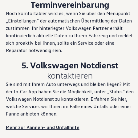
Terminvereinbarung
Noch komfortabler wird es, wenn Sie über den Menüpunkt
„Einstellungen“ der automatischen Übermittlung der Daten
zustimmen. Ihr hinterlegter
Volkswagen
Partner erhält
kontinuierlich aktuelle Daten zu Ihrem Fahrzeug und meldet
sich proaktiv bei Ihnen, sollte ein
Service
oder eine
Reparatur notwendig sein.
5.
Volkswagen
Notdienst
--:--
Verbleibende Zeit, --:--
kontaktieren
Sie sind mit Ihrem Auto unterwegs und bleiben liegen? Mit
der In-Car App haben Sie die Möglichkeit, unter „Status“ den
Funktionen und
Volkswagen
Notdienst zu kontaktieren. Erfahren Sie hier,
welche Services wir Ihnen im Falle eines Unfalls oder einer
Pakete, die zu Ihnen
Panne anbieten können.
passen
Mehr zur Pannen- und Unfallhilfe
Machen Sie Ihren
Volkswagen
zu Ihrem ganz persönlichen