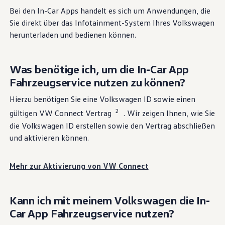
angenehmer machen.
Bei den In-Car Apps handelt es sich um Anwendungen, die
Sie direkt über das Infotainment-System Ihres
Volkswagen
Digitale Extras für Ihr Modell finden
herunterladen und bedienen können.
10 von 10 Details
Alle (10)
Sicherheit (3)
Komfort (6)
Entertainm
Was benötige ich, um die In-Car App
10 von 10
Details
Fahrzeugservice nutzen zu können?
Hierzu benötigen Sie eine
Volkswagen
ID sowie einen
2
gültigen VW
Connect
Vertrag
. Wir zeigen Ihnen, wie Sie
die
Volkswagen
ID erstellen sowie den Vertrag abschließen
und aktivieren können.
Mehr zur Aktivierung von VW
Connect
Kann ich mit meinem
Volkswagen
die In-
Car App Fahrzeugservice nutzen?