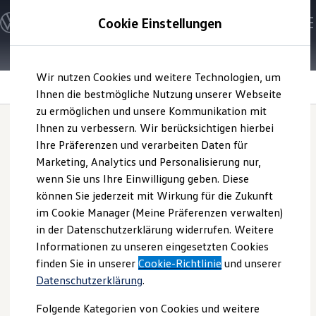
Modelle und Konfigurator
Cookie Einstellungen
Konfigurator
Modelle vergleichen
Konfiguration laden
Zum
Zum
Autosuche
Wir nutzen Cookies und weitere Technologien, um
Hauptinhalt
Footer
Elektroautos
Fahrzeugservice
springen
springen
Ihnen die bestmögliche Nutzung unserer Webseite
ENERGY Sondermodelle
Nutzfahrzeuge
zu ermöglichen und unsere Kommunikation mit
SUV und CUV
Ihnen zu verbessern. Wir berücksichtigen hierbei
Familienautos
Ihre Präferenzen und verarbeiten Daten für
Kombis
In-Car App
Kompaktwagen
Marketing, Analytics und Personalisierung nur,
Sportwagen
wenn Sie uns Ihre Einwilligung geben. Diese
Schnell verfügbare Fahrzeuge
Fahrzeugservice
1
Angebote und Produkte
können Sie jederzeit mit Wirkung für die Zukunft
Aktuelle Angebote
im Cookie Manager (Meine Präferenzen verwalten)
E-Auto-Förderung
in der Datenschutzerklärung widerrufen. Weitere
Volkswagen Marktplatz
Die In-Car App Fahrzeugservice unterstützt Sie dabei,
Informationen zu unseren eingesetzten Cookies
Die ENERGY Sondermodelle
Wartungen, Inspektionsintervalle sowie
Junge Gebrauchtwagen und Gebrauchtwagen
finden Sie in unserer
Cookie-Richtlinie
und unserer
Fahrzeugzustand im Blick zu behalten und
Volkswagen Zertifizierte Gebrauchtwagen
Datenschutzerklärung
.
Elektromobilität bei Gebrauchtwagen
Servicetermine bequem aus dem Auto heraus zu
Zubehör- und Serviceangebote
vereinbaren.
Folgende Kategorien von Cookies und weitere
Saisonangebote