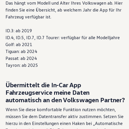
Das hängt vom Modell und Alter Ihres
Volkswagen
ab. Hier
finden Sie eine Übersicht, ab welchem Jahr die App für Ihr
Fahrzeug verfügbar ist.
Mehr zum
ID.7 Assistenzpaket „IQ.
Drive
“
Me
ID.3
: ab 2019
A
ID.4
, ID.5, ID.7,
ID.7 Tourer
: verfügbar für alle Modelljahre
Golf
: ab 2021
Tiguan
: ab 2024
Passat
: ab 2024
Tayron: ab 2025
So nutzen Sie Ihre
Digitalen Extras
Übermittelt die In-Car App
Fahrzeugservice meine Daten
Alles, was Sie brauchen, ist nur wenige Klicks entfernt:
automatisch an den
Volkswagen
Partner?
Aktivieren Sie Ihre gewünschten Funktionen bequem per App
Wenn Sie diese komfortable Funktion nutzen möchten,
oder direkt im Fahrzeug.
müssen Sie dem Datentransfer aktiv zustimmen. Setzen Sie
hierzu in den Einstellungen einen Haken bei „Automatische