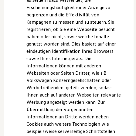
außerdem dazu verwendet, die
Hybridautos
Erscheinungshäufigkeit einer Anzeige zu
Marke und Erlebnis
App downloaden
begrenzen und die Effektivität von
Volkswagen R und R Experience
R-Modelle
Kampagnen zu messen und zu steuern. Sie
Um die Funktionen der In-Car App nutzen zu können,
R Experience
registrieren, ob Sie eine Webseite besucht
Driving Experience
brauchen Sie sich nur mit Ihrer
Volkswagen
ID im
haben oder nicht, sowie welche Inhalte
Volkswagen entdecken
Infotainment-System Ihres
Volkswagen
anmelden. Je nach
Werkbesichtigung
genutzt worden sind. Dies basiert auf einer
Modelljahr können Sie direkt auf die vorinstallierte App
Factory visit
eindeutigen Identifikation Ihres Browsers
Lifestyle Shop
2
zugreifen, wenn
VW
Connect
aktiviert ist. Andernfalls
sowie Ihres Internetgeräts. Die
T-Roc Kollektion
3
Golf Kollektion
können Sie diese im In-Car Shop
kostenlos
Informationen können mit anderen
ID. Kollektion
herunterladen. Oder Sie besuchen unseren
Volkswagen
Webseiten oder Seiten Dritter, wie z.B.
Volkswagen Kollektion
Connect
Shop – auch hier steht die App zum kostenlosen
Volkswagen Konzerngesellschaften oder
R-Kollektion
GTI Kollektion
Download zur Verfügung.
Werbetreibenden, geteilt werden, sodass
Fußball Drop
Ihnen auch auf anderen Webseiten relevante
we drive football
Jetzt downloaden
Werbung angezeigt werden kann. Zur
#wedriveproud
Besitzer und Service
Übermittlung der vorgenannten
Ihre Vorteile
im
myVolkswagen
Informationen an Dritte werden neben
Software Updates
Cookies auch weitere Technologien wie
Service und Ersatzteile
Überblick
Inspektion und HU/AU
beispielsweise serverseitige Schnittstellen
Reparaturen und Checks