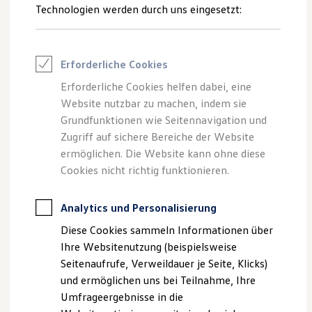
Reifenpakete
Technologien werden durch uns eingesetzt:
Vorteile
Leasing
Leasing-Angebote
Mehr zu Vorteilen
Gebrauchtwagen Leasing
Junge Gebrauchtwagen-Leasing
Erforderliche Cookies
Elektroauto Leasing
Kleinwagen-Leasing
Funktionen
Erforderliche Cookies helfen dabei, eine
Leasing ohne Anzahlung
Website nutzbar zu machen, indem sie
Finanzierung
Mehr zu Funktionen
Autokredit mit Schlussrate
Grundfunktionen wie Seitennavigation und
Versicherungen und Garantien
Zugriff auf sichere Bereiche der Website
Kfz-Versicherung
ermöglichen. Die Website kann ohne diese
Funktionsweise und
Restschuldversicherungen
FAQ
Garantien
Cookies nicht richtig funktionieren.
Wartungsverträge
Mehr zu Funktionsweise und
FAQ
Geschäftskunden
Professional Class bei Volkswagen
Analytics und Personalisierung
Großkunden
Diese Cookies sammeln Informationen über
Behörden
Direktkunden
Ihre Websitenutzung (beispielsweise
Sonderfahrzeuge
Seitenaufrufe, Verweildauer je Seite, Klicks)
Anpfiff zum Gewinn
und ermöglichen uns bei Teilnahme, Ihre
Elektromobilität
Elektroautos
Umfrageergebnisse in die
ID. Tutorials