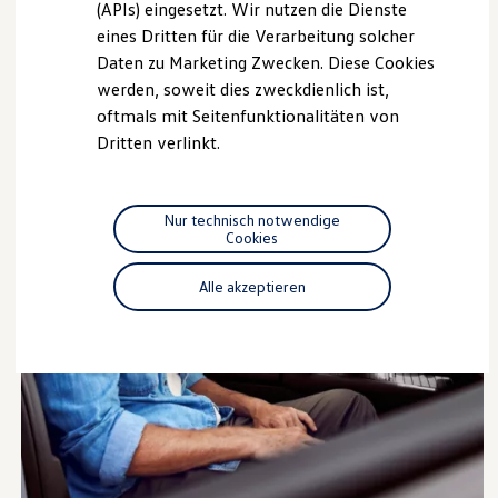
(APIs) eingesetzt. Wir nutzen die Dienste
Motorenöl und Flüssigkeiten
eines Dritten für die Verarbeitung solcher
Räder und Reifen
Pannen- und Unfallhilfe
Daten zu Marketing Zwecken. Diese Cookies
Economy Service
werden, soweit dies zweckdienlich ist,
Volkswagen Teile
oftmals mit Seitenfunktionalitäten von
Zubehör
Modellspezifisches Zubehör
Dritten verlinkt.
Schutz und Pflege
Transport
Entertainment und Elektronik
Individualisieren
Nur technisch notwendige
Wallbox und Ladekabel
Cookies
Digitale Extras
Dienste für Ihr Modell finden
Alle akzeptieren
Volkswagen Apps, Login und Shop
Handy und Fahrzeug verbinden
Updates für Software, Karten und Radio
Über Ihr Auto
Vorgängermodelle
Kundeninformationen
Volkswagen Kundenbetreuung
Warn- und Kontrollleuchten
Assistenzsysteme
Digitale Betriebsanleitung
Live Beratung