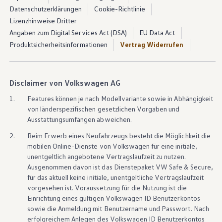
Schritten aktivieren
Datenschutzerklärungen
Cookie-Richtlinie
Lizenzhinweise Dritter
Mit VW
Connect
holen Sie Digitale Extras ganz einfach in
Angaben zum Digital Services Act (DSA)
EU Data Act
Ihr Fahrzeug. Nach der Aktivierung stehen Ihnen alle
Produktsicherheitsinformationen
Vertrag Widerrufen
passenden Funktionen direkt zur Verfügung.
Disclaimer von Volkswagen AG
Aktivierungsanleitung ansehen
1.
Features können je nach Modellvariante sowie in Abhängigkeit
von länderspezifischen gesetzlichen Vorgaben und
Jetzt VW Connect aktivieren
Ausstattungsumfängen abweichen.
2.
Beim Erwerb eines Neufahrzeugs besteht die Möglichkeit die
mobilen Online-Dienste von
Volkswagen
für eine initiale,
unentgeltlich angebotene Vertragslaufzeit zu nutzen.
Ausgenommen davon ist das Dienstepaket VW Safe & Secure,
für das aktuell keine initiale, unentgeltliche Vertragslaufzeit
vorgesehen ist. Voraussetzung für die Nutzung ist die
Einrichtung eines gültigen
Volkswagen
ID Benutzerkontos
sowie die Anmeldung mit Benutzername und Passwort. Nach
erfolgreichem Anlegen des
Volkswagen
ID Benutzerkontos