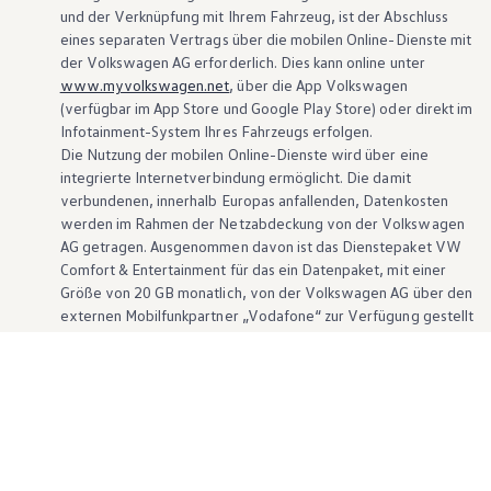
und der Verknüpfung mit Ihrem Fahrzeug, ist der Abschluss
eines separaten Vertrags über die mobilen Online-Dienste mit
der
Volkswagen
AG erforderlich. Dies kann online unter
www.myvolkswagen.net
, über die App
Volkswagen
(verfügbar im App Store und Google Play Store) oder direkt im
Infotainment-System Ihres Fahrzeugs erfolgen.
Die Nutzung der mobilen Online-Dienste wird über eine
integrierte Internetverbindung ermöglicht. Die damit
verbundenen, innerhalb Europas anfallenden, Datenkosten
werden im Rahmen der Netzabdeckung von der
Volkswagen
AG getragen. Ausgenommen davon ist das Dienstepaket VW
Comfort & Entertainment für das ein Datenpaket, mit einer
Größe von 20 GB monatlich, von der
Volkswagen
AG über den
externen Mobilfunkpartner „Vodafone“ zur Verfügung gestellt
wird und im Bereich der Netzabdeckung innerhalb zahlreicher
Die
Volkswagen
App
- der
europäischer Länder genutzt werden kann.
digitale Begleiter für Ihren
Darüberhinausgehendes Datenvolumen, das
z. B.
für die
Nutzung des WLAN-Hotspots oder Apps von Drittanbietern
Volkswagen
Verwendung finden könnte, kann ebenfalls über „Vodafone
bzw. Cubic“ erworben werden. Nähere Informationen zu
Mit der
Volkswagen
App greifen Sie bequem auf die
Bedingungen, Preisen und unterstützten Ländern finden Sie