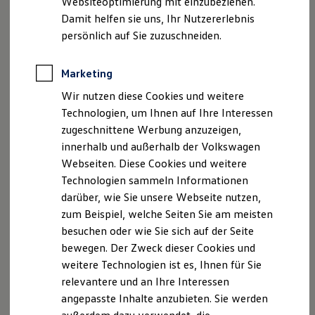
Websiteoptimierung mit einzubeziehen.
oder im In-Car Shop. Es kann dort jederzeit wieder
Elektrofahrzeugkonzepte
Damit helfen sie uns, Ihr Nutzererlebnis
deaktiviert werden.
ID. EVERY1
Reichweite
persönlich auf Sie zuzuschneiden.
Reichweite der ID. Modelle
Profitieren Sie von Angeboten dieser ausgewählten Partner:
Reichweite im Winter
Rekuperation
Marketing
Apcoa Parking
Laden
Wir nutzen diese Cookies und weitere
Laden unterwegs
Enilive Deutschland GmbH (Eni)
Laden Zuhause
Technologien, um Ihnen auf Ihre Interessen
Ladestationen finden
Shell Deutschland
zugeschnittene Werbung anzuzeigen,
Ladezeitensimulator
innerhalb und außerhalb der Volkswagen
Batterie
Kaufland
Sicherheit
Webseiten. Diese Cookies und weitere
Garantie und Lebensdauer
Technologien sammeln Informationen
Nachhaltigkeit
darüber, wie Sie unsere Webseite nutzen,
Technologie
Kosten und Kauf
zum Beispiel, welche Seiten Sie am meisten
Verbrauchskosten
besuchen oder wie Sie sich auf der Seite
Kaufoptionen
bewegen. Der Zweck dieser Cookies und
E-Auto-Förderung
Software und Konnektivität
weitere Technologien ist es, Ihnen für Sie
Die ID. Software 6
relevantere und an Ihre Interessen
ID. Software Versionen und Updates
angepasste Inhalte anzubieten. Sie werden
Digitale Extras
Schnittstellen zu Ihrem ID.