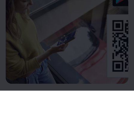
Die
Volkswagen
App
- der
digitale Begleiter für Ihren
Volkswagen
Mit der
Volkswagen
App greifen Sie bequem auf die