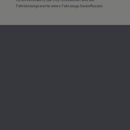
Magazin
Fahrleistungswerte eines Fahrzeugs beeinflussen.
Lifestyle
Transport
Familie
Elektromobilität
Volkswagen R
Pannen- und Unfallhilfe
Volkswagen Kundenbetreuung