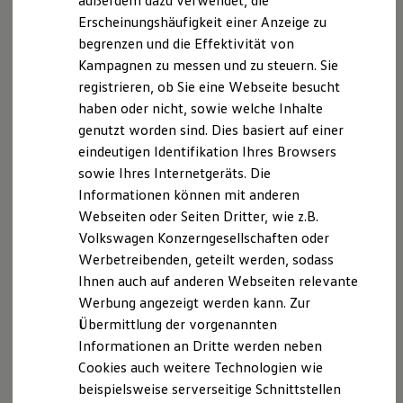
außerdem dazu verwendet, die
--:--
Hybridautos
Verbleibende Zeit, --
Erscheinungshäufigkeit einer Anzeige zu
Marke und Erlebnis
begrenzen und die Effektivität von
Volkswagen R und R Experience
R-Modelle
Kampagnen zu messen und zu steuern. Sie
R Experience
registrieren, ob Sie eine Webseite besucht
Driving Experience
haben oder nicht, sowie welche Inhalte
Impressum
Nutzungsbedingungen
Volkswagen entdecken
Werkbesichtigung
genutzt worden sind. Dies basiert auf einer
Datenschutzerklärungen
Cookie-Richtlinie
Factory visit
eindeutigen Identifikation Ihres Browsers
Lizenzhinweise Dritter
Lifestyle Shop
sowie Ihres Internetgeräts. Die
Angaben zum Digital Services Act (DSA)
EU Data Act
T-Roc Kollektion
Golf Kollektion
Informationen können mit anderen
Produktsicherheitsinformationen
Vertrag Widerrufen
ID. Kollektion
Webseiten oder Seiten Dritter, wie z.B.
Volkswagen Kollektion
Volkswagen Konzerngesellschaften oder
R-Kollektion
GTI Kollektion
Werbetreibenden, geteilt werden, sodass
Disclaimer von Volkswagen AG
Fußball Drop
Ihnen auch auf anderen Webseiten relevante
we drive football
1.
Zur Nutzung des Dienstes „Live-Empfehlungen“ benötigen Sie
Werbung angezeigt werden kann. Zur
#wedriveproud
ein
Volkswagen
ID Benutzerkonto und einen separaten VW
Besitzer und Service
Übermittlung der vorgenannten
Connect
/
We Connect
Vertrag, welcher online unter
myVolkswagen
Informationen an Dritte werden neben
www.myvolkswagen.net
oder über die App
„
Volkswagen
“
Software Updates
Cookies auch weitere Technologien wie
Service und Ersatzteile
(erhältlich im App Store und Google Play Store) mit der
Inspektion und HU/AU
Volkswagen
AG abzuschließen ist. Zusätzlich ist eine
beispielsweise serverseitige Schnittstellen
Reparaturen und Checks