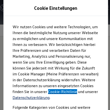
Modelle und Konfigurator
Cookie Einstellungen
Konfigurator
Modelle vergleichen
Konfiguration laden
Zum
Zum
Autosuche
Wir nutzen Cookies und weitere Technologien, um
Hauptinhalt
Footer
Elektroautos
Live-Empfehlungen
springen
springen
Ihnen die bestmögliche Nutzung unserer Webseite
ENERGY Sondermodelle
Nutzfahrzeuge
zu ermöglichen und unsere Kommunikation mit
SUV und CUV
Ihnen zu verbessern. Wir berücksichtigen hierbei
Familienautos
Ihre Präferenzen und verarbeiten Daten für
Kombis
Tanken und Sparen
Kompaktwagen
Marketing, Analytics und Personalisierung nur,
Sportwagen
wenn Sie uns Ihre Einwilligung geben. Diese
Schnell verfügbare Fahrzeuge
immer im Blick.
Angebote und Produkte
können Sie jederzeit mit Wirkung für die Zukunft
Aktuelle Angebote
im Cookie Manager (Meine Präferenzen verwalten)
E-Auto-Förderung
in der Datenschutzerklärung widerrufen. Weitere
Volkswagen Marktplatz
1
Mit den kostenlosen
Live-Empfehlungen
für Ihren
Informationen zu unseren eingesetzten Cookies
Die ENERGY Sondermodelle
Volkswagen
und Ihr ID. Modell mit einer ID. Software unter
Junge Gebrauchtwagen und Gebrauchtwagen
finden Sie in unserer
Cookie-Richtlinie
und unserer
6.0 erhalten Sie ganz bequem standortbezogene Angebote
Volkswagen Zertifizierte Gebrauchtwagen
Datenschutzerklärung
.
Elektromobilität bei Gebrauchtwagen
direkt auf Ihr Infotainment-Display. Über die Detailansicht
Zubehör- und Serviceangebote
im In-Car Shop können Sie sich näher informieren und sich
Folgende Kategorien von Cookies und weitere
Saisonangebote