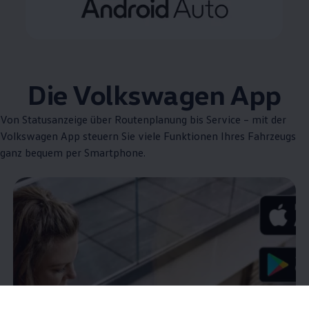
Die
Volkswagen
App
Von Statusanzeige über Routenplanung bis
Service
– mit der
Volkswagen
App steuern Sie viele Funktionen Ihres Fahrzeugs
ganz bequem per Smartphone.