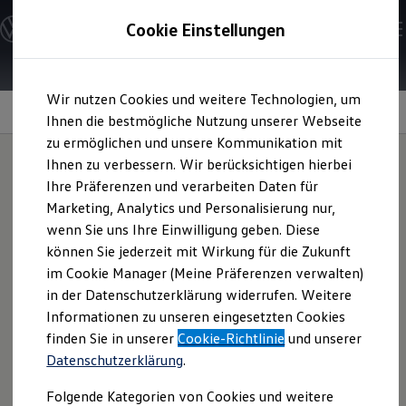
Modelle und Konfigurator
Cookie Einstellungen
Konfigurator
Modelle vergleichen
Konfiguration laden
Zum
Zum
Autosuche
Wir nutzen Cookies und weitere Technologien, um
Hauptinhalt
Footer
Elektroautos
Volkswagen
App
springen
springen
Ihnen die bestmögliche Nutzung unserer Webseite
ENERGY Sondermodelle
Nutzfahrzeuge
zu ermöglichen und unsere Kommunikation mit
SUV und CUV
Ihnen zu verbessern. Wir berücksichtigen hierbei
Familienautos
Ihre Präferenzen und verarbeiten Daten für
Kombis
Vernetzen Sie Ihr
Kompaktwagen
Marketing, Analytics und Personalisierung nur,
Sportwagen
wenn Sie uns Ihre Einwilligung geben. Diese
Schnell verfügbare Fahrzeuge
Fahrzeug - mit der
Angebote und Produkte
können Sie jederzeit mit Wirkung für die Zukunft
Aktuelle Angebote
im Cookie Manager (Meine Präferenzen verwalten)
Volkswagen
App
E-Auto-Förderung
in der Datenschutzerklärung widerrufen. Weitere
Volkswagen Marktplatz
Informationen zu unseren eingesetzten Cookies
Die ENERGY Sondermodelle
Junge Gebrauchtwagen und Gebrauchtwagen
finden Sie in unserer
Cookie-Richtlinie
und unserer
Behalten Sie wichtige Informationen immer im Blick,
Volkswagen Zertifizierte Gebrauchtwagen
Datenschutzerklärung
.
Elektromobilität bei Gebrauchtwagen
steuern Sie zahlreiche Funktionen bequem per Smartphone
Zubehör- und Serviceangebote
und entdecken Sie neue Möglichkeiten rund um Ihren
Folgende Kategorien von Cookies und weitere
Saisonangebote