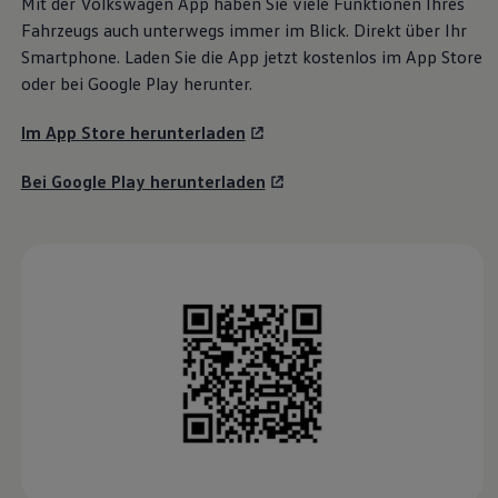
Mit der
Volkswagen
App haben Sie viele Funktionen Ihres
Magazin
Fahrzeugs auch unterwegs immer im Blick. Direkt über Ihr
Lifestyle
Smartphone. Laden Sie die App jetzt kostenlos im App Store
Transport
Familie
oder bei Google Play herunter.
Elektromobilität
Volkswagen R
Im App Store herunterladen
Pannen- und Unfallhilfe
Volkswagen Kundenbetreuung
Bei Google Play herunterladen