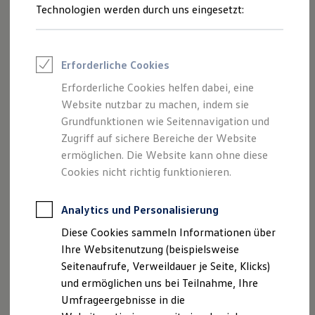
Volkswagen
. Zum Beispiel:
Reifenpakete
Technologien werden durch uns eingesetzt:
Leasing
Leasing-Angebote
Fahrzeugstatus und Reichweite prüfen
Gebrauchtwagen Leasing
Klimaanlage vorab aktivieren
Junge Gebrauchtwagen-Leasing
Erforderliche Cookies
Elektroauto Leasing
Wartungstermine verwalten
Kleinwagen-Leasing
Erforderliche Cookies helfen dabei, eine
Leasing ohne Anzahlung
We
Charge
zum Laden und Bezahlen unterwegs
Website nutzbar zu machen, indem sie
Finanzierung
nutzen
Autokredit mit Schlussrate
Grundfunktionen wie Seitennavigation und
Versicherungen und Garantien
Zugriff auf sichere Bereiche der Website
Schneller Zugriff auf wichtige Einstellungen und
Kfz-Versicherung
ermöglichen. Die Website kann ohne diese
Services
Restschuldversicherungen
Garantien
Cookies nicht richtig funktionieren.
Wartungsverträge
Geschäftskunden
Professional Class bei Volkswagen
Analytics und Personalisierung
Großkunden
Diese Cookies sammeln Informationen über
Behörden
Direktkunden
Ihre Websitenutzung (beispielsweise
Sonderfahrzeuge
Seitenaufrufe, Verweildauer je Seite, Klicks)
Anpfiff zum Gewinn
und ermöglichen uns bei Teilnahme, Ihre
Elektromobilität
Elektroautos
Umfrageergebnisse in die
ID. Tutorials