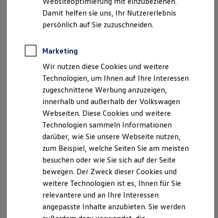
Websiteoptimierung mit einzubeziehen.
Elektrofahrzeugkonzepte
Damit helfen sie uns, Ihr Nutzererlebnis
ID. EVERY1
Reichweite
persönlich auf Sie zuzuschneiden.
Reichweite der ID. Modelle
Ihr
Volkswagen
auf dem
Reichweite im Winter
Rekuperation
Marketing
Smartphone
Laden
Wir nutzen diese Cookies und weitere
Laden unterwegs
Routenplaner, Fahrzeugstatus, Lade
-
Service
: Die
Laden Zuhause
Technologien, um Ihnen auf Ihre Interessen
Volkswagen
App vereint zahlreiche Online-Dienste rund um
Ladestationen finden
zugeschnittene Werbung anzuzeigen,
Ihren
Volkswagen
, um Sie in Ihrem mobilen Alltag zu
Ladezeitensimulator
innerhalb und außerhalb der Volkswagen
Batterie
unterstützen.
Sicherheit
Webseiten. Diese Cookies und weitere
Garantie und Lebensdauer
Technologien sammeln Informationen
Nachhaltigkeit
darüber, wie Sie unsere Webseite nutzen,
Technologie
Kosten und Kauf
zum Beispiel, welche Seiten Sie am meisten
Verbrauchskosten
besuchen oder wie Sie sich auf der Seite
Kaufoptionen
bewegen. Der Zweck dieser Cookies und
E-Auto-Förderung
Software und Konnektivität
weitere Technologien ist es, Ihnen für Sie
Die ID. Software 6
relevantere und an Ihre Interessen
ID. Software Versionen und Updates
angepasste Inhalte anzubieten. Sie werden
Digitale Extras
Schnittstellen zu Ihrem ID.