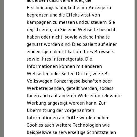
außerdem dazu verwendet, die
--:--
Hybridautos
Verbleibende Zeit, --:--
Erscheinungshäufigkeit einer Anzeige zu
Marke und Erlebnis
begrenzen und die Effektivität von
Volkswagen R und R Experience
Highlights
R-Modelle
Kampagnen zu messen und zu steuern. Sie
R Experience
registrieren, ob Sie eine Webseite besucht
Driving Experience
haben oder nicht, sowie welche Inhalte
Volkswagen entdecken
Werkbesichtigung
genutzt worden sind. Dies basiert auf einer
Factory visit
eindeutigen Identifikation Ihres Browsers
Lifestyle Shop
sowie Ihres Internetgeräts. Die
T-Roc Kollektion
Golf Kollektion
Informationen können mit anderen
ID. Kollektion
Webseiten oder Seiten Dritter, wie z.B.
Volkswagen Kollektion
Volkswagen Konzerngesellschaften oder
R-Kollektion
GTI Kollektion
Werbetreibenden, geteilt werden, sodass
Fußball Drop
Ihnen auch auf anderen Webseiten relevante
we drive football
Werbung angezeigt werden kann. Zur
#wedriveproud
Besitzer und Service
Übermittlung der vorgenannten
myVolkswagen
Informationen an Dritte werden neben
Software Updates
Cookies auch weitere Technologien wie
Service und Ersatzteile
Inspektion und HU/AU
beispielsweise serverseitige Schnittstellen
Reparaturen und Checks