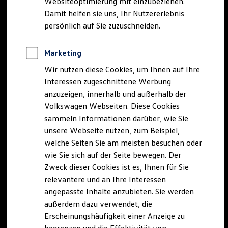
Websiteoptimierung mit einzubeziehen.
Elektrofahrzeugkonzepte
Damit helfen sie uns, Ihr Nutzererlebnis
ID. EVERY1
Reichweite
persönlich auf Sie zuzuschneiden.
Reichweite der ID. Modelle
Reichweite im Winter
Rekuperation
Marketing
Laden
Wir nutzen diese Cookies, um Ihnen auf Ihre
Laden unterwegs
Laden Zuhause
Interessen zugeschnittene Werbung
Ladestationen finden
anzuzeigen, innerhalb und außerhalb der
Ladezeitensimulator
Volkswagen Webseiten. Diese Cookies
Batterie
Sicherheit
sammeln Informationen darüber, wie Sie
Garantie und Lebensdauer
unsere Webseite nutzen, zum Beispiel,
Nachhaltigkeit
welche Seiten Sie am meisten besuchen oder
Technologie
Kosten und Kauf
wie Sie sich auf der Seite bewegen. Der
Verbrauchskosten
Zweck dieser Cookies ist es, Ihnen für Sie
Kaufoptionen
relevantere und an Ihre Interessen
E-Auto-Förderung
Software und Konnektivität
angepasste Inhalte anzubieten. Sie werden
Die ID. Software 6
außerdem dazu verwendet, die
ID. Software Versionen und Updates
Erscheinungshäufigkeit einer Anzeige zu
Digitale Extras
Schnittstellen zu Ihrem ID.