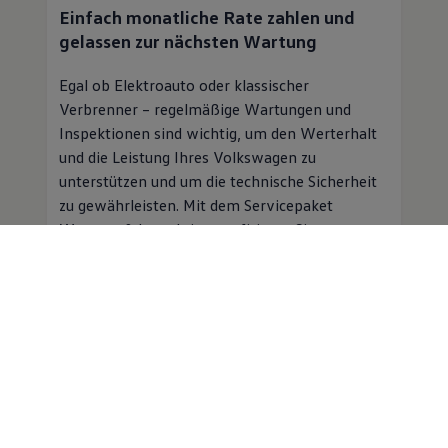
Einfach monatliche Rate zahlen und
gelassen zur nächsten Wartung
Egal ob Elektroauto oder klassischer
Verbrenner – regelmäßige Wartungen und
Inspektionen sind wichtig, um den Werterhalt
und die Leistung Ihres
Volkswagen
zu
unterstützen und um die technische Sicherheit
zu gewährleisten. Mit dem Servicepaket
Wartung & Inspektion profitieren Sie von
folgenden Vorteilen:
Planbare Kosten für Inspektion und
Wartung für einen monatlichen
Beitrag
Professioneller
Service
in einer
Volkswagen
Vertragswerkstatt
Mobilitätsgarantie