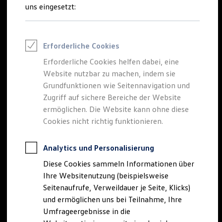
Reifenpakete
uns eingesetzt:
Leasing
Leasing-Angebote
Gebrauchtwagen Leasing
Junge Gebrauchtwagen-Leasing
Erforderliche Cookies
Elektroauto Leasing
Kleinwagen-Leasing
Erforderliche Cookies helfen dabei, eine
Leasing ohne Anzahlung
Website nutzbar zu machen, indem sie
Finanzierung
Autokredit mit Schlussrate
Grundfunktionen wie Seitennavigation und
Versicherungen und Garantien
Zugriff auf sichere Bereiche der Website
Kfz-Versicherung
ermöglichen. Die Website kann ohne diese
Restschuldversicherungen
Garantien
Cookies nicht richtig funktionieren.
Wartungsverträge
Geschäftskunden
Professional Class bei Volkswagen
Analytics und Personalisierung
Großkunden
Diese Cookies sammeln Informationen über
Behörden
Direktkunden
Ihre Websitenutzung (beispielsweise
Sonderfahrzeuge
Seitenaufrufe, Verweildauer je Seite, Klicks)
Anpfiff zum Gewinn
und ermöglichen uns bei Teilnahme, Ihre
Elektromobilität
Elektroautos
Umfrageergebnisse in die
ID. Tutorials