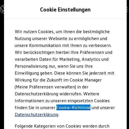
Modelle und Konfigurator
Cookie Einstellungen
Konfigurator
Modelle vergleichen
Konfiguration laden
Zum
Zum
Autosuche
Wir nutzen Cookies, um Ihnen die bestmögliche
Hauptinhalt
Footer
Elektroautos
springen
springen
Nutzung unserer Webseite zu ermöglichen und
ENERGY Sondermodelle
Nutzfahrzeuge
unsere Kommunikation mit Ihnen zu verbessern.
SUV und CUV
Wir berücksichtigen hierbei Ihre Präferenzen und
Familienautos
verarbeiten Daten für Marketing, Analytics und
Kombis
Kompaktwagen
Personalisierung nur, wenn Sie uns Ihre
Sportwagen
Einwilligung geben. Diese können Sie jederzeit mit
Schnell verfügbare Fahrzeuge
Angebote und Produkte
Wirkung für die Zukunft im Cookie Manager
Aktuelle Angebote
(Meine Präferenzen verwalten) in der
E-Auto-Förderung
Datenschutzerklärung widerrufen. Weitere
Volkswagen Marktplatz
Informationen zu unseren eingesetzten Cookies
Die ENERGY Sondermodelle
Junge Gebrauchtwagen und Gebrauchtwagen
finden Sie in unserer
Cookie-Richtlinie
und unserer
Volkswagen Zertifizierte Gebrauchtwagen
Datenschutzerklärung
.
Elektromobilität bei Gebrauchtwagen
Zubehör- und Serviceangebote
Folgende Kategorien von Cookies werden durch
Saisonangebote