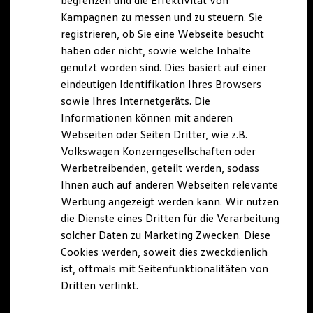
begrenzen und die Effektivität von
Hybridautos
Kampagnen zu messen und zu steuern. Sie
Marke und Erlebnis
registrieren, ob Sie eine Webseite besucht
Volkswagen R und R Experience
R-Modelle
haben oder nicht, sowie welche Inhalte
R Experience
genutzt worden sind. Dies basiert auf einer
Driving Experience
eindeutigen Identifikation Ihres Browsers
Volkswagen entdecken
Werkbesichtigung
sowie Ihres Internetgeräts. Die
Factory visit
Informationen können mit anderen
Lifestyle Shop
Webseiten oder Seiten Dritter, wie z.B.
T-Roc Kollektion
Golf Kollektion
Volkswagen Konzerngesellschaften oder
ID. Kollektion
Werbetreibenden, geteilt werden, sodass
Volkswagen Kollektion
Ihnen auch auf anderen Webseiten relevante
R-Kollektion
GTI Kollektion
Werbung angezeigt werden kann. Wir nutzen
Fußball Drop
die Dienste eines Dritten für die Verarbeitung
we drive football
solcher Daten zu Marketing Zwecken. Diese
#wedriveproud
Besitzer und Service
Cookies werden, soweit dies zweckdienlich
myVolkswagen
ist, oftmals mit Seitenfunktionalitäten von
Software Updates
Dritten verlinkt.
Service und Ersatzteile
Inspektion und HU/AU
Reparaturen und Checks