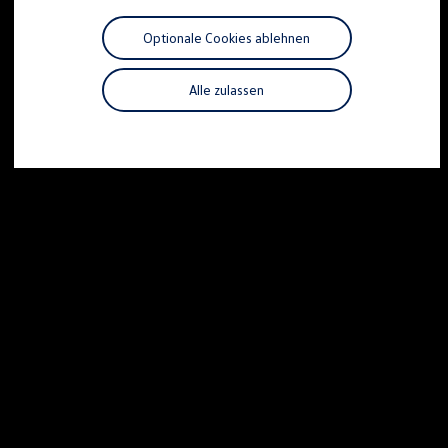
Motorenöl und Flüssigkeiten
Räder und Reifen
Optionale Cookies ablehnen
Pannen- und Unfallhilfe
Economy Service
Volkswagen Teile
Alle zulassen
Zubehör
Modellspezifisches Zubehör
Schutz und Pflege
Transport
Entertainment und Elektronik
Individualisieren
Wallbox und Ladekabel
Digitale Extras
Dienste für Ihr Modell finden
Volkswagen Apps, Login und Shop
Handy und Fahrzeug verbinden
Updates für Software, Karten und Radio
Über Ihr Auto
Vorgängermodelle
Kundeninformationen
Volkswagen Kundenbetreuung
Warn- und Kontrollleuchten
Assistenzsysteme
Digitale Betriebsanleitung
Live Beratung