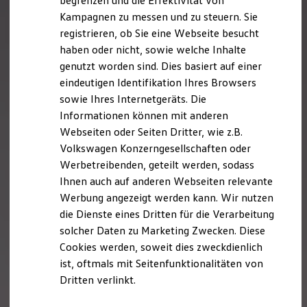
begrenzen und die Effektivität von
Hybridautos
Kampagnen zu messen und zu steuern. Sie
Marke und Erlebnis
registrieren, ob Sie eine Webseite besucht
Volkswagen R und R Experience
R-Modelle
haben oder nicht, sowie welche Inhalte
R Experience
genutzt worden sind. Dies basiert auf einer
Driving Experience
eindeutigen Identifikation Ihres Browsers
Volkswagen entdecken
Werkbesichtigung
sowie Ihres Internetgeräts. Die
Factory visit
Informationen können mit anderen
Lifestyle Shop
Webseiten oder Seiten Dritter, wie z.B.
T-Roc Kollektion
Golf Kollektion
Volkswagen Konzerngesellschaften oder
ID. Kollektion
Werbetreibenden, geteilt werden, sodass
Volkswagen Kollektion
Ihnen auch auf anderen Webseiten relevante
R-Kollektion
GTI Kollektion
Werbung angezeigt werden kann. Wir nutzen
Fußball Drop
die Dienste eines Dritten für die Verarbeitung
we drive football
solcher Daten zu Marketing Zwecken. Diese
#wedriveproud
Besitzer und Service
Cookies werden, soweit dies zweckdienlich
myVolkswagen
ist, oftmals mit Seitenfunktionalitäten von
Software Updates
Dritten verlinkt.
Service und Ersatzteile
Inspektion und HU/AU
Reparaturen und Checks