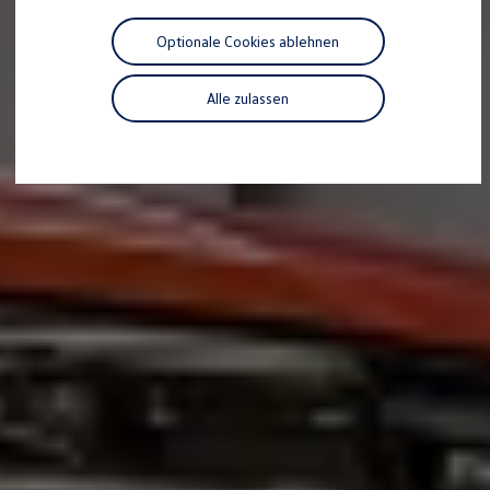
Motorenöl und Flüssigkeiten
Räder und Reifen
Optionale Cookies ablehnen
Pannen- und Unfallhilfe
Economy Service
Volkswagen Teile
Alle zulassen
Zubehör
Modellspezifisches Zubehör
Schutz und Pflege
Transport
Entertainment und Elektronik
Individualisieren
Wallbox und Ladekabel
Digitale Extras
Dienste für Ihr Modell finden
Volkswagen Apps, Login und Shop
Handy und Fahrzeug verbinden
Updates für Software, Karten und Radio
Über Ihr Auto
Vorgängermodelle
Kundeninformationen
Volkswagen Kundenbetreuung
Warn- und Kontrollleuchten
Assistenzsysteme
Digitale Betriebsanleitung
Live Beratung