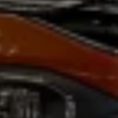
Magazin
Lifestyle
Transport
Familie
Elektromobilität
Volkswagen R
Pannen- und Unfallhilfe
Volkswagen Kundenbetreuung