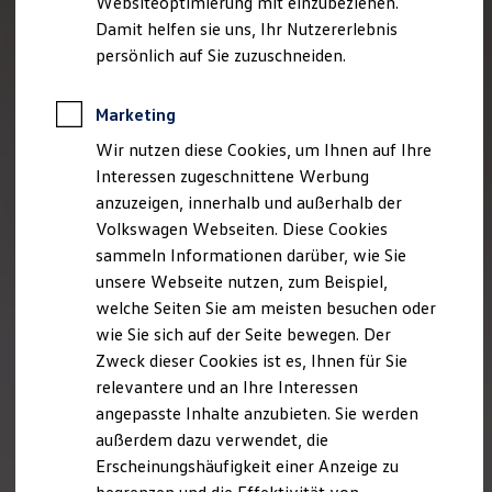
Websiteoptimierung mit einzubeziehen.
Elektrofahrzeugkonzepte
Damit helfen sie uns, Ihr Nutzererlebnis
ID. EVERY1
Reichweite
persönlich auf Sie zuzuschneiden.
Reichweite der ID. Modelle
Reichweite im Winter
Rekuperation
Marketing
Laden
Wir nutzen diese Cookies, um Ihnen auf Ihre
Laden unterwegs
Laden Zuhause
Interessen zugeschnittene Werbung
Ladestationen finden
anzuzeigen, innerhalb und außerhalb der
Ladezeitensimulator
Volkswagen Webseiten. Diese Cookies
Batterie
Sicherheit
sammeln Informationen darüber, wie Sie
Garantie und Lebensdauer
unsere Webseite nutzen, zum Beispiel,
Nachhaltigkeit
welche Seiten Sie am meisten besuchen oder
Technologie
Kosten und Kauf
wie Sie sich auf der Seite bewegen. Der
Verbrauchskosten
Zweck dieser Cookies ist es, Ihnen für Sie
Kaufoptionen
relevantere und an Ihre Interessen
E-Auto-Förderung
Software und Konnektivität
angepasste Inhalte anzubieten. Sie werden
Die ID. Software 6
außerdem dazu verwendet, die
ID. Software Versionen und Updates
Erscheinungshäufigkeit einer Anzeige zu
Digitale Extras
Schnittstellen zu Ihrem ID.