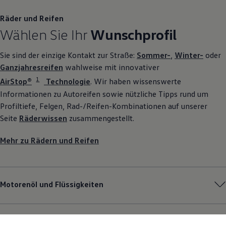
Räder und Reifen
Wählen Sie Ihr
Wunschprofil
Sie sind der einzige Kontakt zur Straße:
Sommer-
,
Winter-
oder
Ganzjahresreifen
wahlweise mit innovativer
1
AirStop®
Technologie
. Wir haben wissenswerte
Informationen zu Autoreifen sowie nützliche Tipps rund um
Profiltiefe, Felgen, Rad-/Reifen-Kombinationen auf unserer
Seite
Räderwissen
zusammengestellt.
Mehr zu Rädern und Reifen
Motorenöl und Flüssigkeiten
Pannen- und Unfallhilfe