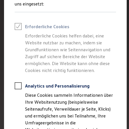
Reifenpakete
uns eingesetzt:
Leasing
Leasing-Angebote
Gebrauchtwagen Leasing
Junge Gebrauchtwagen-Leasing
Erforderliche Cookies
Elektroauto Leasing
Kleinwagen-Leasing
Erforderliche Cookies helfen dabei, eine
Leasing ohne Anzahlung
Website nutzbar zu machen, indem sie
Finanzierung
Autokredit mit Schlussrate
Grundfunktionen wie Seitennavigation und
Versicherungen und Garantien
Zugriff auf sichere Bereiche der Website
Kfz-Versicherung
ermöglichen. Die Website kann ohne diese
Restschuldversicherungen
Garantien
Cookies nicht richtig funktionieren.
Wartungsverträge
Geschäftskunden
Professional Class bei Volkswagen
Analytics und Personalisierung
Großkunden
Diese Cookies sammeln Informationen über
Behörden
Direktkunden
Ihre Websitenutzung (beispielsweise
Sonderfahrzeuge
Seitenaufrufe, Verweildauer je Seite, Klicks)
Anpfiff zum Gewinn
und ermöglichen uns bei Teilnahme, Ihre
Elektromobilität
Elektroautos
Umfrageergebnisse in die
ID. Tutorials