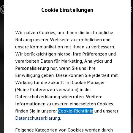
Modelle und Konfigurator
Cookie Einstellungen
Konfigurator
Modelle vergleichen
Konfiguration laden
Zum
Zum
Autosuche
Wir nutzen Cookies, um Ihnen die bestmögliche
Hauptinhalt
Footer
Elektroautos
springen
springen
Nutzung unserer Webseite zu ermöglichen und
ENERGY Sondermodelle
Nutzfahrzeuge
unsere Kommunikation mit Ihnen zu verbessern.
SUV und CUV
Wir berücksichtigen hierbei Ihre Präferenzen und
Familienautos
verarbeiten Daten für Marketing, Analytics und
Kombis
Kompaktwagen
Personalisierung nur, wenn Sie uns Ihre
Sportwagen
Einwilligung geben. Diese können Sie jederzeit mit
Schnell verfügbare Fahrzeuge
Angebote und Produkte
Wirkung für die Zukunft im Cookie Manager
Aktuelle Angebote
(Meine Präferenzen verwalten) in der
E-Auto-Förderung
Datenschutzerklärung widerrufen. Weitere
Volkswagen Marktplatz
Informationen zu unseren eingesetzten Cookies
Die ENERGY Sondermodelle
Junge Gebrauchtwagen und Gebrauchtwagen
finden Sie in unserer
Cookie-Richtlinie
und unserer
Volkswagen Zertifizierte Gebrauchtwagen
Datenschutzerklärung
.
Elektromobilität bei Gebrauchtwagen
Zubehör- und Serviceangebote
Folgende Kategorien von Cookies werden durch
Saisonangebote