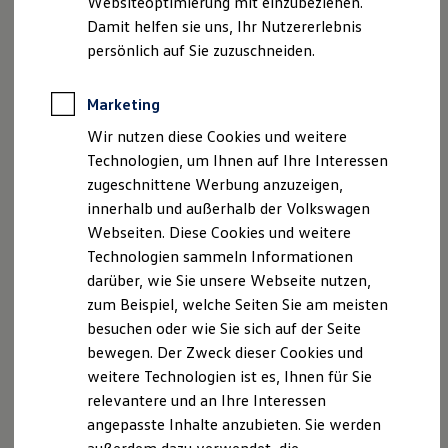
Websiteoptimierung mit einzubeziehen.
Elektrofahrzeugkonzepte
Damit helfen sie uns, Ihr Nutzererlebnis
ID. EVERY1
Reichweite
persönlich auf Sie zuzuschneiden.
Reichweite der ID. Modelle
Reichweite im Winter
Rekuperation
Marketing
Laden
Wir nutzen diese Cookies und weitere
Laden unterwegs
Laden Zuhause
Technologien, um Ihnen auf Ihre Interessen
Ladestationen finden
zugeschnittene Werbung anzuzeigen,
Ladezeitensimulator
innerhalb und außerhalb der Volkswagen
Batterie
Sicherheit
Webseiten. Diese Cookies und weitere
Garantie und Lebensdauer
Technologien sammeln Informationen
Nachhaltigkeit
, 1 von 5
, 2 von 5
, 3 von 5
, 4 von 5
, 5 von 5
darüber, wie Sie unsere Webseite nutzen,
Technologie
Kosten und Kauf
zum Beispiel, welche Seiten Sie am meisten
Verbrauchskosten
besuchen oder wie Sie sich auf der Seite
Kaufoptionen
Weitere Merkmale:
bewegen. Der Zweck dieser Cookies und
E-Auto-Förderung
Software und Konnektivität
weitere Technologien ist es, Ihnen für Sie
Die ID. Software 6
Farbe: Chrom
relevantere und an Ihre Interessen
ID. Software Versionen und Updates
angepasste Inhalte anzubieten. Sie werden
Digitale Extras
Set besteht aus vier Nabenkappen
Schnittstellen zu Ihrem ID.