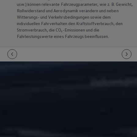
usw.) können relevante Fahrzeugparameter, wie
z. B.
Gewicht,
Magazin
Lifestyle
Rollwiderstand und Aerodynamik verändern und neben
Transport
Witterungs- und Verkehrsbedingungen sowie dem
Familie
individuellen Fahrverhalten den Kraftstoffverbrauch, den
Elektromobilität
Stromverbrauch, die CO₂-Emissionen und die
Volkswagen R
Fahrleistungswerte eines Fahrzeugs beeinflussen.
Pannen- und Unfallhilfe
Volkswagen Kundenbetreuung