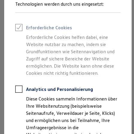
Reifenpakete
Technologien werden durch uns eingesetzt:
Die dynamischen Nabenkappen sind aus schlagfestem
Leasing
Kunststoff gefertigt, überzeugen mit einer hohen
Leasing-Angebote
Gebrauchtwagen Leasing
Verarbeitungsqualität und sind einfach zu montieren.
Junge Gebrauchtwagen-Leasing
Erforderliche Cookies
Elektroauto Leasing
Kleinwagen-Leasing
Erforderliche Cookies helfen dabei, eine
Leasing ohne Anzahlung
Website nutzbar zu machen, indem sie
Finanzierung
Autokredit mit Schlussrate
Grundfunktionen wie Seitennavigation und
Versicherungen und Garantien
Zugriff auf sichere Bereiche der Website
Kfz-Versicherung
ermöglichen. Die Website kann ohne diese
Restschuldversicherungen
Garantien
Cookies nicht richtig funktionieren.
Wartungsverträge
Geschäftskunden
Professional Class bei Volkswagen
Analytics und Personalisierung
Großkunden
Diese Cookies sammeln Informationen über
Behörden
Direktkunden
Ihre Websitenutzung (beispielsweise
Sonderfahrzeuge
Seitenaufrufe, Verweildauer je Seite, Klicks)
Anpfiff zum Gewinn
und ermöglichen uns bei Teilnahme, Ihre
Elektromobilität
Elektroautos
Umfrageergebnisse in die
ID. Tutorials