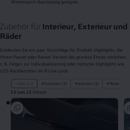
Wintersport-Ausrüstung geeignet.
Zubehör
für
Interieur, Exterieur und
Räder
Entdecken Sie ein paar Vorschläge für Produkt
-
Highlights
, die
Ihrem
Passat
oder
Passat
Variant
das gewisse Etwas verleihen,
z. B.
Felgen zur Individualisierung oder optische
Highlights
wie
LED-Rückleuchten im
R‑Line
Look.
15 von 15 Details
Alle (15)
Exterieur (5)
Interieur (5)
Räder (5)
15 von 15
Details