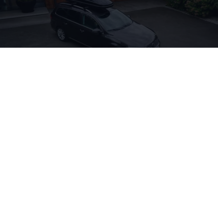
Charging
Sie sind auf der Suche nach nützlichem
Zubehör
für Ihr Hybridfahrzeug? Wir haben eine Auswahl
rund ums Laden für Sie und Ihren
Passat
GTE
oder
Passat
Variant
GTE
zusammengestellt. Wenn Sie
sich für die Produkte interessieren, fragen Sie
diese gern bei Ihrem
Volkswagen
Partner an.