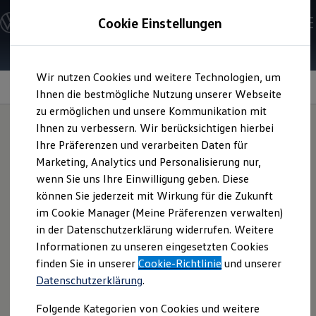
Modelle und Konfigurator
Cookie Einstellungen
Konfigurator
Modelle vergleichen
Konfiguration laden
Zum
Zum
Autosuche
Wir nutzen Cookies und weitere Technologien, um
Hauptinhalt
Footer
Elektroautos
springen
springen
Ihnen die bestmögliche Nutzung unserer Webseite
ENERGY Sondermodelle
Nutzfahrzeuge
zu ermöglichen und unsere Kommunikation mit
SUV und CUV
Dynamische
Ihnen zu verbessern. Wir berücksichtigen hierbei
Familienautos
Ihre Präferenzen und verarbeiten Daten für
Kombis
Kompaktwagen
Nabenkappen
Marketing, Analytics und Personalisierung nur,
Sportwagen
wenn Sie uns Ihre Einwilligung geben. Diese
Schnell verfügbare Fahrzeuge
Angebote und Produkte
können Sie jederzeit mit Wirkung für die Zukunft
Aktuelle Angebote
Setzen Sie ein optisches Highlight mit den
Volkswagen
im Cookie Manager (Meine Präferenzen verwalten)
E-Auto-Förderung
Original
Dynamischen Nabenkappen mit geprägtem „VW“-,
in der Datenschutzerklärung widerrufen. Weitere
Volkswagen Marktplatz
„
GTI
“- oder „R“-Logo. Im Gegensatz zur herkömmlichen
Informationen zu unseren eingesetzten Cookies
Die ENERGY Sondermodelle
Junge Gebrauchtwagen und Gebrauchtwagen
Nabenkappe dreht sie sich am Reifen nicht mit. Somit bleibt
finden Sie in unserer
Cookie-Richtlinie
und unserer
Volkswagen Zertifizierte Gebrauchtwagen
das Logo während der Fahrt und in jeder Parkposition
Datenschutzerklärung
.
Elektromobilität bei Gebrauchtwagen
aufrecht stehen.
Zubehör- und Serviceangebote
Folgende Kategorien von Cookies und weitere
Saisonangebote