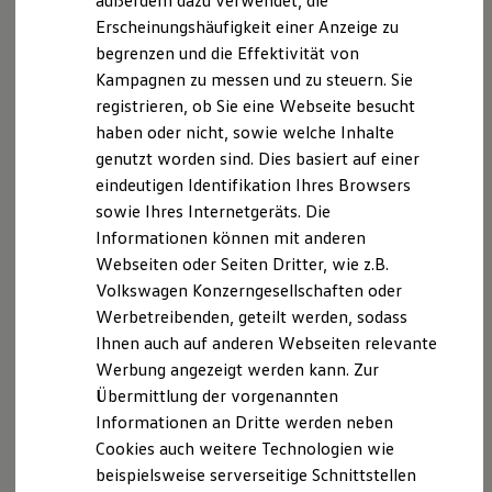
außerdem dazu verwendet, die
Innendurchmesser ca. 53 mm,
Hybridautos
Erscheinungshäufigkeit einer Anzeige zu
Marke und Erlebnis
Außendurchmesser ca. 66 mm
begrenzen und die Effektivität von
Volkswagen R und R Experience
R-Modelle
Passend für die gängigsten
Volkswagen
Felgen
Kampagnen zu messen und zu steuern. Sie
R Experience
mit Vorgänger Nabenkappe 5H0.601.171
registrieren, ob Sie eine Webseite besucht
Driving Experience
haben oder nicht, sowie welche Inhalte
Volkswagen entdecken
Nicht geeignet für Lupo und
Touareg
Werkbesichtigung
genutzt worden sind. Dies basiert auf einer
Leichtmetallfelgen sowie Leichtmetallfelgen mit
Factory visit
eindeutigen Identifikation Ihres Browsers
sternförmiger Nabenkappe oder mit
Lifestyle Shop
sowie Ihres Internetgeräts. Die
T-Roc Kollektion
Nabenabdeckung, welche die Radschrauben
Golf Kollektion
Informationen können mit anderen
abdeckt
ID. Kollektion
Webseiten oder Seiten Dritter, wie z.B.
Volkswagen Kollektion
Volkswagen Konzerngesellschaften oder
R-Kollektion
Fragen Sie die Dynamischen Nabenkappen gern bei Ihrem
GTI Kollektion
Werbetreibenden, geteilt werden, sodass
Volkswagen
Partner an.
Fußball Drop
Ihnen auch auf anderen Webseiten relevante
we drive football
Werbung angezeigt werden kann. Zur
#wedriveproud
Dynamische Nabenkappen anfragen
Besitzer und Service
Übermittlung der vorgenannten
myVolkswagen
Informationen an Dritte werden neben
Software Updates
Cookies auch weitere Technologien wie
Service und Ersatzteile
Inspektion und HU/AU
beispielsweise serverseitige Schnittstellen
Impressum
Nutzungsbedingungen
Reparaturen und Checks