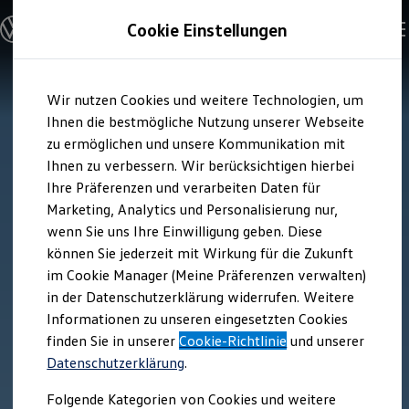
Modelle und Konfigurator
Cookie Einstellungen
Konfigurator
Modelle vergleichen
Konfiguration laden
Zum
Zum
Autosuche
Wir nutzen Cookies und weitere Technologien, um
Hauptinhalt
Footer
Elektroautos
springen
springen
Ihnen die bestmögliche Nutzung unserer Webseite
ENERGY Sondermodelle
Nutzfahrzeuge
zu ermöglichen und unsere Kommunikation mit
SUV und CUV
Ihnen zu verbessern. Wir berücksichtigen hierbei
Familienautos
Ihre Präferenzen und verarbeiten Daten für
Kombis
Kompaktwagen
Marketing, Analytics und Personalisierung nur,
Sportwagen
wenn Sie uns Ihre Einwilligung geben. Diese
Schnell verfügbare Fahrzeuge
Angebote und Produkte
können Sie jederzeit mit Wirkung für die Zukunft
Aktuelle Angebote
im Cookie Manager (Meine Präferenzen verwalten)
E-Auto-Förderung
in der Datenschutzerklärung widerrufen. Weitere
Volkswagen Marktplatz
Informationen zu unseren eingesetzten Cookies
Die ENERGY Sondermodelle
Junge Gebrauchtwagen und Gebrauchtwagen
finden Sie in unserer
Cookie-Richtlinie
und unserer
Volkswagen Zertifizierte Gebrauchtwagen
Datenschutzerklärung
.
Elektromobilität bei Gebrauchtwagen
Zubehör- und Serviceangebote
Folgende Kategorien von Cookies und weitere
Saisonangebote