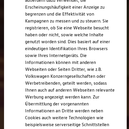
außerdem dazu verwendet, die
Hybridautos
Erscheinungshäufigkeit einer Anzeige zu
Marke und Erlebnis
begrenzen und die Effektivität von
Volkswagen R und R Experience
R-Modelle
Kampagnen zu messen und zu steuern. Sie
R Experience
registrieren, ob Sie eine Webseite besucht
Driving Experience
haben oder nicht, sowie welche Inhalte
Volkswagen entdecken
Werkbesichtigung
genutzt worden sind. Dies basiert auf einer
Factory visit
eindeutigen Identifikation Ihres Browsers
Lifestyle Shop
sowie Ihres Internetgeräts. Die
T-Roc Kollektion
Golf Kollektion
Informationen können mit anderen
ID. Kollektion
Webseiten oder Seiten Dritter, wie z.B.
Volkswagen Kollektion
Volkswagen Konzerngesellschaften oder
R-Kollektion
GTI Kollektion
Werbetreibenden, geteilt werden, sodass
Fußball Drop
Ihnen auch auf anderen Webseiten relevante
we drive football
Werbung angezeigt werden kann. Zur
#wedriveproud
Besitzer und Service
Übermittlung der vorgenannten
myVolkswagen
Informationen an Dritte werden neben
Software Updates
Cookies auch weitere Technologien wie
Service und Ersatzteile
Inspektion und HU/AU
beispielsweise serverseitige Schnittstellen
Reparaturen und Checks