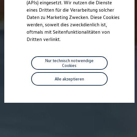
(APIs) eingesetzt. Wir nutzen die Dienste
Motorenöl und Flüssigkeiten
eines Dritten für die Verarbeitung solcher
Räder und Reifen
Pannen- und Unfallhilfe
Daten zu Marketing Zwecken. Diese Cookies
Economy Service
werden, soweit dies zweckdienlich ist,
Volkswagen Teile
oftmals mit Seitenfunktionalitäten von
Zubehör
Modellspezifisches Zubehör
Dritten verlinkt.
Schutz und Pflege
Transport
Entertainment und Elektronik
Individualisieren
Nur technisch notwendige
Wallbox und Ladekabel
Cookies
Digitale Extras
Dienste für Ihr Modell finden
Alle akzeptieren
Volkswagen Apps, Login und Shop
Handy und Fahrzeug verbinden
Updates für Software, Karten und Radio
Über Ihr Auto
Vorgängermodelle
Kundeninformationen
Volkswagen Kundenbetreuung
Warn- und Kontrollleuchten
Assistenzsysteme
Digitale Betriebsanleitung
Live Beratung