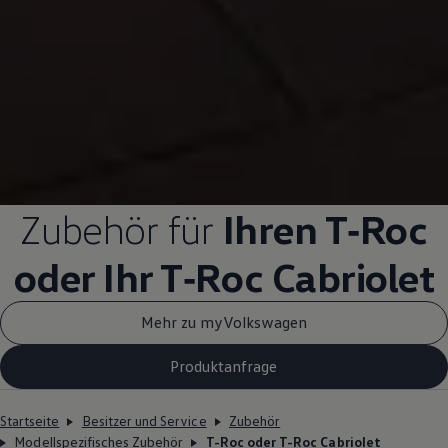
Zubehör
für
Ihren
T‑Roc
oder Ihr
T‑Roc
Cabriolet
Mehr zu myVolkswagen
Produktanfrage
Startseite
Besitzer und Service
Zubehör
Modellspezifisches Zubehör
T-Roc oder T-Roc Cabriolet