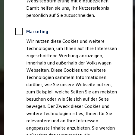
Websiteoptimierung mit einzubeziehen.
Elektrofahrzeugkonzepte
Damit helfen sie uns, Ihr Nutzererlebnis
ID. EVERY1
Reichweite
persönlich auf Sie zuzuschneiden.
Reichweite der ID. Modelle
Reichweite im Winter
Rekuperation
Marketing
Laden
Wir nutzen diese Cookies und weitere
Laden unterwegs
Laden Zuhause
Technologien, um Ihnen auf Ihre Interessen
Ladestationen finden
zugeschnittene Werbung anzuzeigen,
Ladezeitensimulator
innerhalb und außerhalb der Volkswagen
Batterie
Sicherheit
Webseiten. Diese Cookies und weitere
Garantie und Lebensdauer
Technologien sammeln Informationen
Nachhaltigkeit
darüber, wie Sie unsere Webseite nutzen,
Technologie
Kosten und Kauf
zum Beispiel, welche Seiten Sie am meisten
Verbrauchskosten
besuchen oder wie Sie sich auf der Seite
Kaufoptionen
bewegen. Der Zweck dieser Cookies und
E-Auto-Förderung
Software und Konnektivität
weitere Technologien ist es, Ihnen für Sie
Die ID. Software 6
relevantere und an Ihre Interessen
ID. Software Versionen und Updates
angepasste Inhalte anzubieten. Sie werden
Digitale Extras
Schnittstellen zu Ihrem ID.