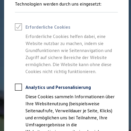
Reifenpakete
Technologien werden durch uns eingesetzt:
Leasing
Leasing-Angebote
Gebrauchtwagen Leasing
Junge Gebrauchtwagen-Leasing
Erforderliche Cookies
Elektroauto Leasing
Kleinwagen-Leasing
Erforderliche Cookies helfen dabei, eine
Leasing ohne Anzahlung
Website nutzbar zu machen, indem sie
Finanzierung
Autokredit mit Schlussrate
Grundfunktionen wie Seitennavigation und
Versicherungen und Garantien
Zugriff auf sichere Bereiche der Website
Kfz-Versicherung
ermöglichen. Die Website kann ohne diese
Restschuldversicherungen
Garantien
Cookies nicht richtig funktionieren.
Wartungsverträge
Geschäftskunden
Professional Class bei Volkswagen
Analytics und Personalisierung
Großkunden
Diese Cookies sammeln Informationen über
Behörden
Direktkunden
Ihre Websitenutzung (beispielsweise
Sonderfahrzeuge
Seitenaufrufe, Verweildauer je Seite, Klicks)
Anpfiff zum Gewinn
und ermöglichen uns bei Teilnahme, Ihre
Elektromobilität
Elektroautos
Umfrageergebnisse in die
ID. Tutorials