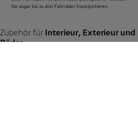
Sie sogar bis zu drei Fahrräder transportieren.
Zubehör
für
Interieur, Exterieur und
Räder
Ob von innen oder außen: Mit den Produkten von
Volkswagen
Zubehör
können Sie Ihr
T‑Roc
Modell und darin beladenes
Transportgut noch besser schützen. Außerdem finden Sie im
nachfolgenden Repertoire stylische Leichtmetallfelgen zum
Individualisieren Ihres SUV.
12 von 12 Details
Alle (12)
Interieur (4)
Exterieur (3)
Räder (5)
12 von 12
Details