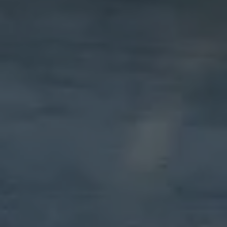
Magazin
Lifestyle
Transport
Familie
Elektromobilität
Volkswagen R
Pannen- und Unfallhilfe
Volkswagen Kundenbetreuung