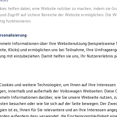
okies
kies helfen dabei, eine Website nutzbar zu machen, indem sie G
und Zugriff auf sichere Bereiche der Website ermöglichen. Die W
tig funktionieren.
rsonalisierung
mmeln Informationen über Ihre Websitenutzung (beispielsweise S
eite, Klicks) und ermöglichen uns bei Teilnahme, Ihre Umfrageerge
g mit einzubeziehen. Damit helfen sie uns, Ihr Nutzererlebnis pe
Cookies und weitere Technologien, um Ihnen auf Ihre Interessen
en, innerhalb und außerhalb der Volkswagen Webseiten. Diese C
meln Informationen darüber, wie Sie unsere Webseite nutzen, zu
sten besuchen oder wie Sie sich auf der Seite bewegen. Der Zwec
ien ist es, Ihnen für Sie relevantere und an Ihre Interessen ange
erden außerdem dazu verwendet, die Erscheinungshäufigkeit eine