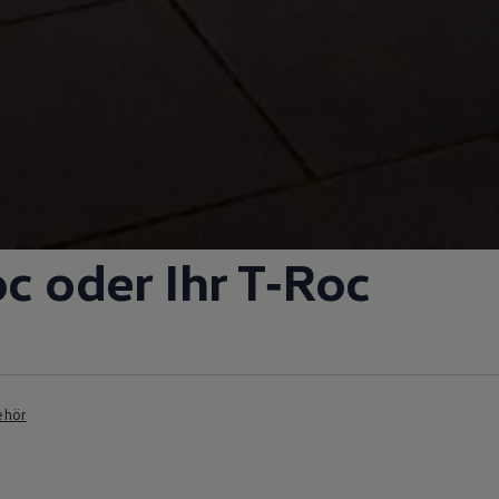
oc
oder Ihr
T‑Roc
ehör