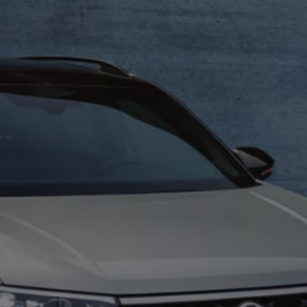
Motorenöl und Flüssigkeiten
Räder und Reifen
Pannen- und Unfallhilfe
Economy Service
Volkswagen Teile
Zubehör
Modellspezifisches Zubehör
Schutz und Pflege
Transport
Entertainment und Elektronik
Individualisieren
Wallbox und Ladekabel
Digitale Extras
Dienste für Ihr Modell finden
Volkswagen Apps, Login und Shop
Handy und Fahrzeug verbinden
Updates für Software, Karten und Radio
Über Ihr Auto
Vorgängermodelle
Kundeninformationen
Volkswagen Kundenbetreuung
Warn- und Kontrollleuchten
Assistenzsysteme
Digitale Betriebsanleitung
Live Beratung