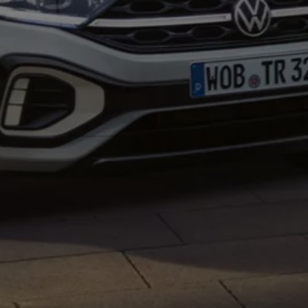
Magazin
Lifestyle
Transport
Familie
Elektromobilität
Volkswagen R
Pannen- und Unfallhilfe
Volkswagen Kundenbetreuung