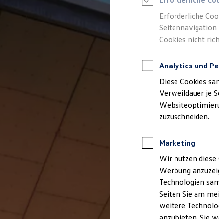
Erforderliche Co
Reifenpakete
Leasing
Erforderliche Coo
Leasing-Angebote
Seitennavigation 
Gebrauchtwagen Leasing
Cookies nicht rich
Junge Gebrauchtwagen-Leasing
Elektroauto Leasing
Kleinwagen-Leasing
Analytics und Pe
Leasing ohne Anzahlung
Finanzierung
Diese Cookies sa
Autokredit mit Schlussrate
Versicherungen und Garantien
Verweildauer je S
Kfz-Versicherung
Websiteoptimierun
Restschuldversicherungen
zuzuschneiden.
Garantien
Wartungsverträge
Geschäftskunden
Marketing
Professional Class bei Volkswagen
Großkunden
Wir nutzen diese 
Behörden
Werbung anzuzeig
Direktkunden
Sonderfahrzeuge
Technologien sam
Anpfiff zum Gewinn
Seiten Sie am mei
Elektromobilität
weitere Technolog
Elektroautos
ID. Tutorials
anzubieten. Sie w