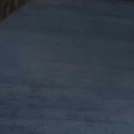
Hybridautos
Marke und Erlebnis
Volkswagen R und R Experience
R-Modelle
R Experience
Driving Experience
Volkswagen entdecken
Werkbesichtigung
Factory visit
Lifestyle Shop
T-Roc Kollektion
Golf Kollektion
ID. Kollektion
Volkswagen Kollektion
R-Kollektion
GTI Kollektion
Fußball Drop
we drive football
#wedriveproud
Besitzer und Service
myVolkswagen
Software Updates
Service und Ersatzteile
Inspektion und HU/AU
Reparaturen und Checks