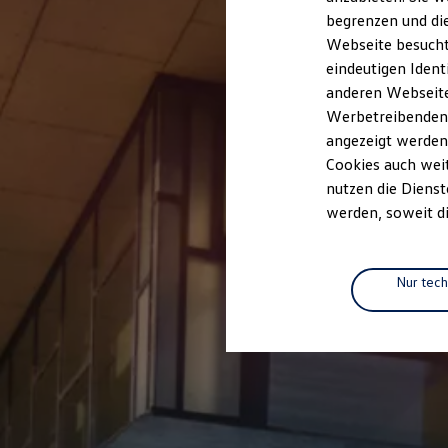
Elektrofahrzeugkonzepte
begrenzen und die
ID. EVERY1
Webseite besucht 
Reichweite
Reichweite der ID. Modelle
eindeutigen Ident
Reichweite im Winter
anderen Webseiten
Rekuperation
Werbetreibenden,
Laden
Laden unterwegs
angezeigt werden
Laden Zuhause
Cookies auch weit
Ladestationen finden
nutzen die Dienst
Ladezeitensimulator
Batterie
werden, soweit di
Sicherheit
Garantie und Lebensdauer
Nachhaltigkeit
Technologie
Nur tec
Kosten und Kauf
Verbrauchskosten
Kaufoptionen
E-Auto-Förderung
Software und Konnektivität
Die ID. Software 6
ID. Software Versionen und Updates
Digitale Extras
Schnittstellen zu Ihrem ID.