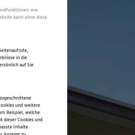
rundfunktionen wie
ebsite kann ohne diese
eitenaufrufe,
bnisse in die
rsönlich auf Sie
 zugeschnittene
ookies und weitere
m Beispiel, welche
k dieser Cookies und
passte Inhalte
r Anzeige zu