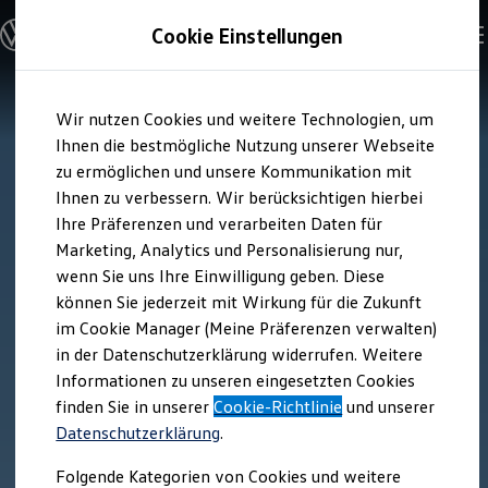
Modelle und Konfigurator
Cookie Einstellungen
Konfigurator
Modelle vergleichen
Konfiguration laden
Zum
Zum
Autosuche
Wir nutzen Cookies und weitere Technologien, um
Hauptinhalt
Footer
Elektroautos
springen
springen
Ihnen die bestmögliche Nutzung unserer Webseite
ENERGY Sondermodelle
Nutzfahrzeuge
zu ermöglichen und unsere Kommunikation mit
SUV und CUV
Ihnen zu verbessern. Wir berücksichtigen hierbei
Familienautos
Ihre Präferenzen und verarbeiten Daten für
Kombis
Kompaktwagen
Marketing, Analytics und Personalisierung nur,
Sportwagen
wenn Sie uns Ihre Einwilligung geben. Diese
Schnell verfügbare Fahrzeuge
Angebote und Produkte
können Sie jederzeit mit Wirkung für die Zukunft
Aktuelle Angebote
im Cookie Manager (Meine Präferenzen verwalten)
E-Auto-Förderung
in der Datenschutzerklärung widerrufen. Weitere
Volkswagen Marktplatz
Informationen zu unseren eingesetzten Cookies
Die ENERGY Sondermodelle
Junge Gebrauchtwagen und Gebrauchtwagen
finden Sie in unserer
Cookie-Richtlinie
und unserer
Volkswagen Zertifizierte Gebrauchtwagen
Datenschutzerklärung
.
Elektromobilität bei Gebrauchtwagen
Zubehör- und Serviceangebote
Folgende Kategorien von Cookies und weitere
Saisonangebote