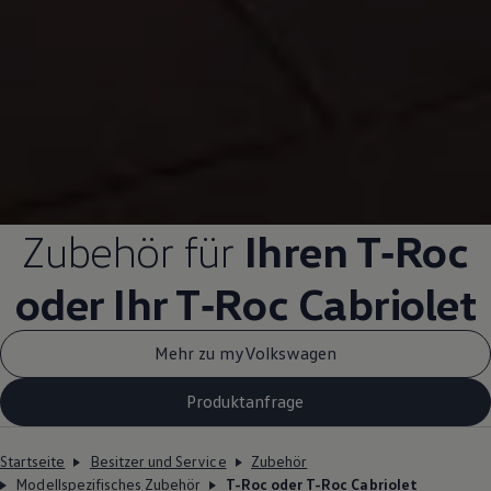
Zubehör
für
Ihren
T‑Roc
oder Ihr
T‑Roc
Cabriolet
Mehr zu myVolkswagen
Produktanfrage
Startseite
Besitzer und Service
Zubehör
Modellspezifisches Zubehör
T-Roc oder T-Roc Cabriolet