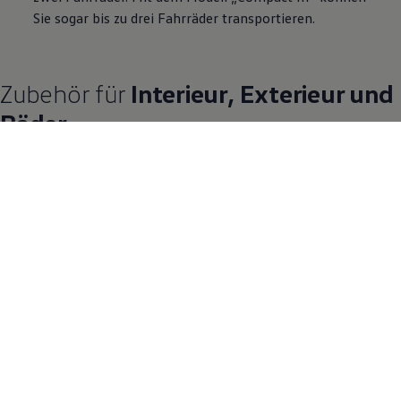
Sie sogar bis zu drei Fahrräder transportieren.
Zubehör
für
Interieur, Exterieur und
Räder
Ob von innen oder außen: Mit den Produkten von
Volkswagen
Zubehör
können Sie Ihr
T‑Roc
Modell und darin beladenes
Transportgut noch besser schützen. Außerdem finden Sie im
nachfolgenden Repertoire stylische Leichtmetallfelgen zum
Individualisieren Ihres SUV.
12 von 12 Details
Alle (12)
Interieur (4)
Exterieur (3)
Räder (5)
12 von 12
Details