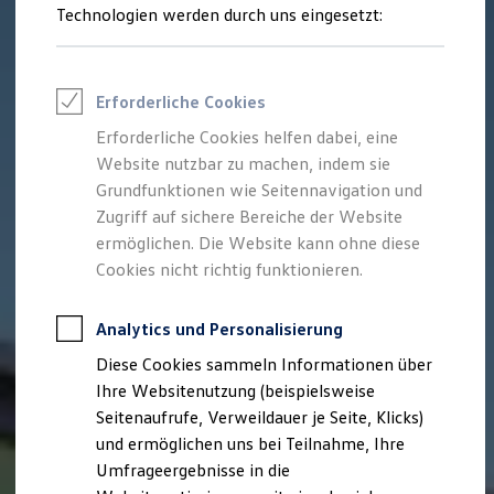
Reifenpakete
Technologien werden durch uns eingesetzt:
Leasing
Leasing-Angebote
Gebrauchtwagen Leasing
Junge Gebrauchtwagen-Leasing
Erforderliche Cookies
Elektroauto Leasing
Kleinwagen-Leasing
Erforderliche Cookies helfen dabei, eine
Leasing ohne Anzahlung
Website nutzbar zu machen, indem sie
Finanzierung
Autokredit mit Schlussrate
Grundfunktionen wie Seitennavigation und
Versicherungen und Garantien
Zugriff auf sichere Bereiche der Website
Kfz-Versicherung
ermöglichen. Die Website kann ohne diese
Restschuldversicherungen
Garantien
Cookies nicht richtig funktionieren.
Wartungsverträge
Geschäftskunden
Professional Class bei Volkswagen
Analytics und Personalisierung
Großkunden
Diese Cookies sammeln Informationen über
Behörden
Direktkunden
Ihre Websitenutzung (beispielsweise
Sonderfahrzeuge
Seitenaufrufe, Verweildauer je Seite, Klicks)
Anpfiff zum Gewinn
und ermöglichen uns bei Teilnahme, Ihre
Elektromobilität
Elektroautos
Umfrageergebnisse in die
ID. Tutorials