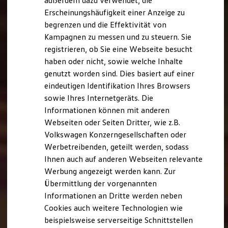
außerdem dazu verwendet, die
Hybridautos
Erscheinungshäufigkeit einer Anzeige zu
Marke und Erlebnis
begrenzen und die Effektivität von
Volkswagen R und R Experience
R-Modelle
Kampagnen zu messen und zu steuern. Sie
R Experience
registrieren, ob Sie eine Webseite besucht
Driving Experience
haben oder nicht, sowie welche Inhalte
Volkswagen entdecken
Werkbesichtigung
genutzt worden sind. Dies basiert auf einer
Factory visit
eindeutigen Identifikation Ihres Browsers
Lifestyle Shop
sowie Ihres Internetgeräts. Die
T-Roc Kollektion
Golf Kollektion
Informationen können mit anderen
ID. Kollektion
Webseiten oder Seiten Dritter, wie z.B.
Volkswagen Kollektion
Volkswagen Konzerngesellschaften oder
R-Kollektion
GTI Kollektion
Werbetreibenden, geteilt werden, sodass
Fußball Drop
Ihnen auch auf anderen Webseiten relevante
we drive football
Werbung angezeigt werden kann. Zur
#wedriveproud
Besitzer und Service
Übermittlung der vorgenannten
myVolkswagen
Informationen an Dritte werden neben
Software Updates
Cookies auch weitere Technologien wie
Service und Ersatzteile
Inspektion und HU/AU
beispielsweise serverseitige Schnittstellen
Reparaturen und Checks