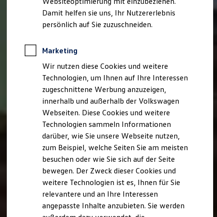
Websiteoptimierung mit einzubeziehen.
Elektrofahrzeugkonzepte
Damit helfen sie uns, Ihr Nutzererlebnis
ID. EVERY1
Reichweite
persönlich auf Sie zuzuschneiden.
Reichweite der ID. Modelle
Reichweite im Winter
Rekuperation
Marketing
Laden
Wir nutzen diese Cookies und weitere
Laden unterwegs
Laden Zuhause
Technologien, um Ihnen auf Ihre Interessen
Ladestationen finden
zugeschnittene Werbung anzuzeigen,
Ladezeitensimulator
innerhalb und außerhalb der Volkswagen
Batterie
Sicherheit
Webseiten. Diese Cookies und weitere
Garantie und Lebensdauer
Technologien sammeln Informationen
Nachhaltigkeit
darüber, wie Sie unsere Webseite nutzen,
Technologie
Kosten und Kauf
zum Beispiel, welche Seiten Sie am meisten
Verbrauchskosten
besuchen oder wie Sie sich auf der Seite
Kaufoptionen
bewegen. Der Zweck dieser Cookies und
E-Auto-Förderung
Software und Konnektivität
weitere Technologien ist es, Ihnen für Sie
Die ID. Software 6
relevantere und an Ihre Interessen
ID. Software Versionen und Updates
angepasste Inhalte anzubieten. Sie werden
Digitale Extras
Schnittstellen zu Ihrem ID.