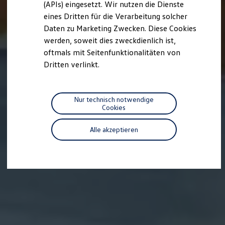
(APIs) eingesetzt. Wir nutzen die Dienste
Motorenöl und Flüssigkeiten
eines Dritten für die Verarbeitung solcher
Räder und Reifen
Pannen- und Unfallhilfe
Daten zu Marketing Zwecken. Diese Cookies
Economy Service
werden, soweit dies zweckdienlich ist,
Volkswagen Teile
oftmals mit Seitenfunktionalitäten von
Zubehör
Modellspezifisches Zubehör
Dritten verlinkt.
Schutz und Pflege
Transport
Entertainment und Elektronik
Individualisieren
Nur technisch notwendige
Wallbox und Ladekabel
Cookies
Digitale Extras
Dienste für Ihr Modell finden
Alle akzeptieren
Volkswagen Apps, Login und Shop
Handy und Fahrzeug verbinden
Updates für Software, Karten und Radio
Über Ihr Auto
Vorgängermodelle
Kundeninformationen
Volkswagen Kundenbetreuung
Warn- und Kontrollleuchten
Assistenzsysteme
Digitale Betriebsanleitung
Live Beratung