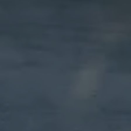
Magazin
Lifestyle
Transport
Familie
Elektromobilität
Volkswagen R
Pannen- und Unfallhilfe
Volkswagen Kundenbetreuung