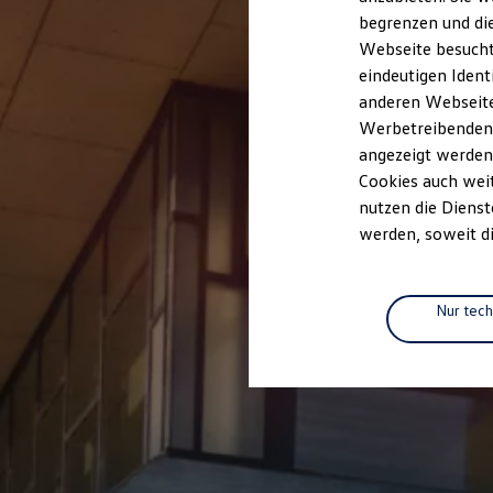
Elektrofahrzeugkonzepte
begrenzen und die
ID. EVERY1
Webseite besucht 
Reichweite
Reichweite der ID. Modelle
eindeutigen Ident
Reichweite im Winter
anderen Webseiten
Rekuperation
Werbetreibenden,
Laden
Laden unterwegs
angezeigt werden
Laden Zuhause
Cookies auch weit
Ladestationen finden
nutzen die Dienst
Ladezeitensimulator
Batterie
werden, soweit di
Sicherheit
Garantie und Lebensdauer
Nachhaltigkeit
Technologie
Nur tec
Kosten und Kauf
Verbrauchskosten
Kaufoptionen
E-Auto-Förderung
Software und Konnektivität
Die ID. Software 6
ID. Software Versionen und Updates
Digitale Extras
Schnittstellen zu Ihrem ID.