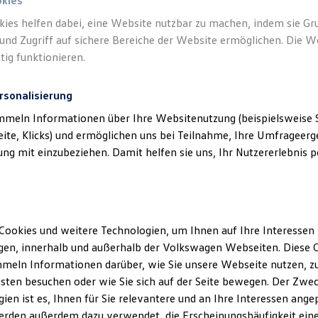
okies
kies helfen dabei, eine Website nutzbar zu machen, indem sie G
und Zugriff auf sichere Bereiche der Website ermöglichen. Die W
tig funktionieren.
rsonalisierung
mmeln Informationen über Ihre Websitenutzung (beispielsweise S
eite, Klicks) und ermöglichen uns bei Teilnahme, Ihre Umfrageerge
g mit einzubeziehen. Damit helfen sie uns, Ihr Nutzererlebnis pe
Cookies und weitere Technologien, um Ihnen auf Ihre Interessen
en, innerhalb und außerhalb der Volkswagen Webseiten. Diese C
meln Informationen darüber, wie Sie unsere Webseite nutzen, zu
sten besuchen oder wie Sie sich auf der Seite bewegen. Der Zwec
ien ist es, Ihnen für Sie relevantere und an Ihre Interessen ange
erden außerdem dazu verwendet, die Erscheinungshäufigkeit eine