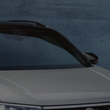
Motorenöl und Flüssigkeiten
Räder und Reifen
Pannen- und Unfallhilfe
Economy Service
Volkswagen Teile
Zubehör
Modellspezifisches Zubehör
Schutz und Pflege
Transport
Entertainment und Elektronik
Individualisieren
Wallbox und Ladekabel
Digitale Extras
Dienste für Ihr Modell finden
Volkswagen Apps, Login und Shop
Handy und Fahrzeug verbinden
Updates für Software, Karten und Radio
Über Ihr Auto
Vorgängermodelle
Kundeninformationen
Volkswagen Kundenbetreuung
Warn- und Kontrollleuchten
Assistenzsysteme
Digitale Betriebsanleitung
Live Beratung