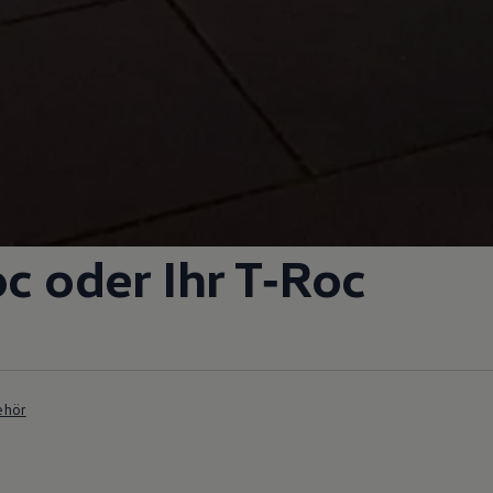
oc
oder Ihr
T‑Roc
ehör