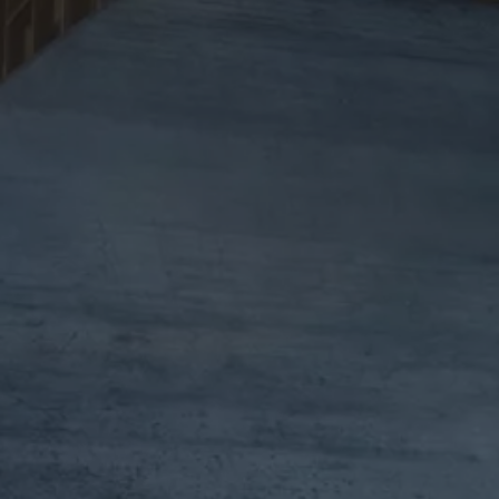
Hybridautos
Marke und Erlebnis
Volkswagen R und R Experience
R-Modelle
R Experience
Driving Experience
Volkswagen entdecken
Werkbesichtigung
Factory visit
Lifestyle Shop
T-Roc Kollektion
Golf Kollektion
ID. Kollektion
Volkswagen Kollektion
R-Kollektion
GTI Kollektion
Fußball Drop
we drive football
#wedriveproud
Besitzer und Service
myVolkswagen
Software Updates
Service und Ersatzteile
Inspektion und HU/AU
Reparaturen und Checks