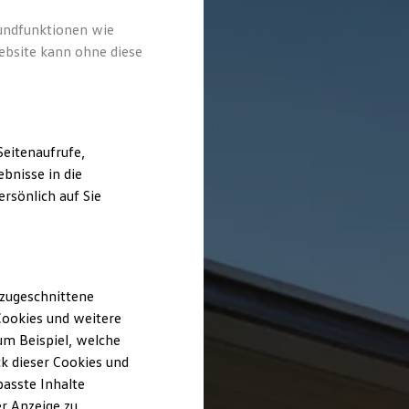
rundfunktionen wie
ebsite kann ohne diese
eitenaufrufe,
bnisse in die
rsönlich auf Sie
 zugeschnittene
ookies und weitere
m Beispiel, welche
k dieser Cookies und
passte Inhalte
r Anzeige zu