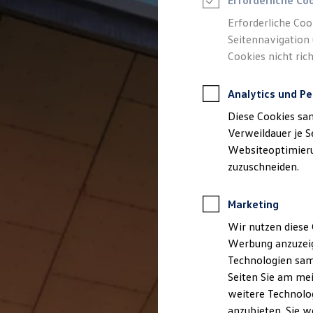
Erforderliche Co
Reifenpakete
Leasing
Erforderliche Coo
Leasing-Angebote
Seitennavigation 
Gebrauchtwagen Leasing
Cookies nicht rich
Junge Gebrauchtwagen-Leasing
Elektroauto Leasing
Kleinwagen-Leasing
Analytics und Pe
Leasing ohne Anzahlung
Finanzierung
Diese Cookies sa
Autokredit mit Schlussrate
Versicherungen und Garantien
Verweildauer je S
Kfz-Versicherung
Websiteoptimierun
Restschuldversicherungen
zuzuschneiden.
Garantien
Wartungsverträge
Geschäftskunden
Marketing
Professional Class bei Volkswagen
Großkunden
Wir nutzen diese 
Behörden
Werbung anzuzeig
Direktkunden
Sonderfahrzeuge
Technologien sam
Anpfiff zum Gewinn
Seiten Sie am mei
Elektromobilität
weitere Technolog
Elektroautos
ID. Tutorials
anzubieten. Sie w