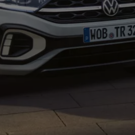
Magazin
Lifestyle
Transport
Familie
Elektromobilität
Volkswagen R
Pannen- und Unfallhilfe
Volkswagen Kundenbetreuung