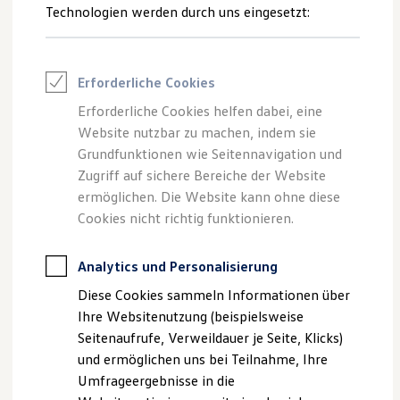
Technologien werden durch uns eingesetzt:
Volkswagen Marktplatz
Die ENERGY Sondermodelle
Junge Gebrauchtwagen und Gebrauchtwagen
Volkswagen Zertifizierte Gebrauchtwagen
Elektromobilität bei Gebrauchtwagen
Die auf Wunsch erhältliche anklappbare
Erforderliche Cookies
Zubehör- und Serviceangebote
Anhängevorrichtung mit elektrischer Entriegelung ist dank
Saisonangebote
Erforderliche Cookies helfen dabei, eine
1
Reifenpakete
des
4MOTION
Dualmotor
Allradantriebs
für Lasten
bis
Website nutzbar zu machen, indem sie
Leasing
2
zu 1.800 kg
ausgelegt. Wenn sie nicht mehr benötigt
Grundfunktionen wie Seitennavigation und
Leasing-Angebote
wird, lässt sie sich mit wenigen Handgriffen unter den
Gebrauchtwagen Leasing
Zugriff auf sichere Bereiche der Website
Junge Gebrauchtwagen-Leasing
Stoßfänger klappen.
ermöglichen. Die Website kann ohne diese
Elektroauto Leasing
Cookies nicht richtig funktionieren.
Kleinwagen-Leasing
Leasing ohne Anzahlung
Finanzierung
Analytics und Personalisierung
Autokredit mit Schlussrate
Impressum
Nutzungsbedingungen
Versicherungen und Garantien
Diese Cookies sammeln Informationen über
Kfz-Versicherung
Datenschutzerklärungen
Cookie-Richtlinie
Ihre Websitenutzung (beispielsweise
Restschuldversicherungen
Lizenzhinweise Dritter
Garantien
Seitenaufrufe, Verweildauer je Seite, Klicks)
Angaben zum Digital Services Act (DSA)
EU Data Act
Wartungsverträge
und ermöglichen uns bei Teilnahme, Ihre
Geschäftskunden
Produktsicherheitsinformationen
Vertrag Widerrufen
Umfrageergebnisse in die
Professional Class bei Volkswagen
Großkunden