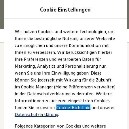
1
Profitieren Sie von bis zu
6.000 €
Cookie Einstellungen
E‑Auto‑Förderung für neue
Volkswagen
ID. oder
Hybridmodelle.
Zum
Zum
Mehr zur
E‑Auto
-Förderung
Wir nutzen Cookies und weitere Technologien, um
Hauptinhalt
Footer
Erhöhte Anhängelast
springen
springen
Ihnen die bestmögliche Nutzung unserer Webseite
zu ermöglichen und unsere Kommunikation mit
Modelle und Konfigurator
Konfigurator
Ihnen zu verbessern. Wir berücksichtigen hierbei
Modelle vergleichen
Ihre Präferenzen und verarbeiten Daten für
Konfiguration laden
Mehr
bewegen.
Marketing, Analytics und Personalisierung nur,
Autosuche
Elektroautos
wenn Sie uns Ihre Einwilligung geben. Diese
ENERGY Sondermodelle
können Sie jederzeit mit Wirkung für die Zukunft
Nutzfahrzeuge
im Cookie Manager (Meine Präferenzen verwalten)
SUV und CUV
Familienautos
in der Datenschutzerklärung widerrufen. Weitere
Kombis
Informationen zu unseren eingesetzten Cookies
Kompaktwagen
finden Sie in unserer
Cookie-Richtlinie
und unserer
Sportwagen
Schnell verfügbare Fahrzeuge
Datenschutzerklärung
.
Angebote und Produkte
Aktuelle Angebote
Folgende Kategorien von Cookies und weitere
E-Auto-Förderung