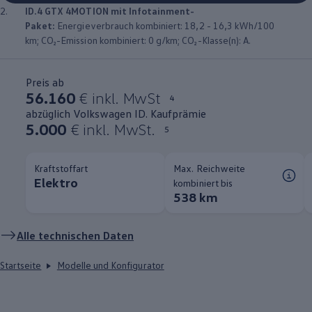
2.
ID.4
GTX
4MOTION
mit Infotainment-
Paket:
Energieverbrauch kombiniert: 18,2 - 16,3 kWh/100
km; CO₂-Emission kombiniert: 0 g/km; CO₂-Klasse(n): A.
Preis ab
56.160
€ inkl. MwSt
4
abzüglich Volkswagen ID. Kaufprämie
5.000
€ inkl. MwSt.
5
Kraftstoffart
Max. Reichweite
Elektro
kombiniert bis
538 km
Alle technischen Daten
Startseite
Modelle und Konfigurator