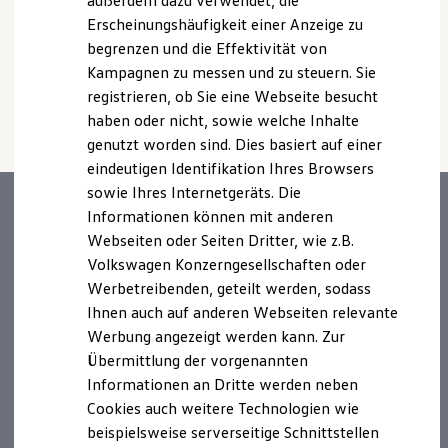
außerdem dazu verwendet, die
Verbrauchskosten
usw.) können relevante Fahrzeugparameter, wie
z. B.
Gewicht,
Kaufoptionen
Rollwiderstand und Aerodynamik verändern und neben
Erscheinungshäufigkeit einer Anzeige zu
E-Auto-Förderung
Witterungs- und Verkehrsbedingungen sowie dem
begrenzen und die Effektivität von
Software und Konnektivität
individuellen Fahrverhalten den Kraftstoffverbrauch, den
Kampagnen zu messen und zu steuern. Sie
Die ID. Software 6
Stromverbrauch, die CO₂-Emissionen und die
ID. Software Versionen und Updates
registrieren, ob Sie eine Webseite besucht
Fahrleistungswerte eines Fahrzeugs beeinflussen.
Digitale Extras
haben oder nicht, sowie welche Inhalte
Schnittstellen zu Ihrem ID.
genutzt worden sind. Dies basiert auf einer
Hybridautos
Marke und Erlebnis
eindeutigen Identifikation Ihres Browsers
Volkswagen R und R Experience
sowie Ihres Internetgeräts. Die
R-Modelle
Informationen können mit anderen
R Experience
Driving Experience
Webseiten oder Seiten Dritter, wie z.B.
Volkswagen entdecken
Volkswagen Konzerngesellschaften oder
Werkbesichtigung
Werbetreibenden, geteilt werden, sodass
Factory visit
Lifestyle Shop
Ihnen auch auf anderen Webseiten relevante
T-Roc Kollektion
Werbung angezeigt werden kann. Zur
Golf Kollektion
Übermittlung der vorgenannten
ID. Kollektion
Volkswagen Kollektion
Informationen an Dritte werden neben
R-Kollektion
Cookies auch weitere Technologien wie
GTI Kollektion
beispielsweise serverseitige Schnittstellen
Fußball Drop