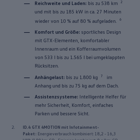
2
Reichweite und Laden:
bis zu 538 km
und mit bis zu 185 kW in ca. 27 Minuten
6
wieder von 10 % auf 80 % aufgeladen.
Komfort und Größe:
sportliches Design
mit GTX-Elementen, komfortabler
Innenraum und ein Kofferraumvolumen
von 533 l bis zu 1.565 l bei umgeklappten
Rücksitzen.
7
Anhängelast:
bis zu 1.800 kg⁠
im
Anhang und bis zu 75 kg auf dem Dach.
Assistenzsysteme:
Intelligente Helfer für
mehr Sicherheit, Komfort, einfaches
Parken und bessere Sicht.
2.
ID.4
GTX
4MOTION
mit Infotainment-
Paket:
Energieverbrauch kombiniert: 18,2 - 16,3