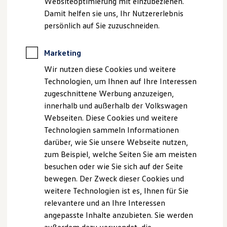
Websiteoptimierung mit einzubeziehen.
Behörden
Damit helfen sie uns, Ihr Nutzererlebnis
Direktkunden
Disclaimer von Volkswagen AG
persönlich auf Sie zuzuschneiden.
Sonderfahrzeuge
Anpfiff zum Gewinn
1.
ID.4
GTX
4MOTION
mit Infotainment-
Elektromobilität
Paket:
Energieverbrauch kombiniert: 18,2 - 16,3 kWh/100
Marketing
Elektroautos
km; CO₂-Emission kombiniert: 0 g/km; CO₂-Klasse(n): A.
ID. Tutorials
Wir nutzen diese Cookies und weitere
Elektrofahrzeugkonzepte
2.
Gebremst bei 12 % Steigung.
Technologien, um Ihnen auf Ihre Interessen
ID. EVERY1
Reichweite
zugeschnittene Werbung anzuzeigen,
Die in dieser Darstellung gezeigten Fahrzeuge und
Reichweite der ID. Modelle
Ausstattungen können in einzelnen Details vom aktuellen
innerhalb und außerhalb der Volkswagen
Reichweite im Winter
deutschen Lieferprogramm abweichen. Abgebildet sind
Webseiten. Diese Cookies und weitere
Rekuperation
teilweise Sonderausstattungen der Fahrzeuge gegen
Laden
Technologien sammeln Informationen
Laden unterwegs
Mehrpreis.
darüber, wie Sie unsere Webseite nutzen,
Laden Zuhause
Bitte beachten Sie auch unseren Konfigurator für eine
zum Beispiel, welche Seiten Sie am meisten
Ladestationen finden
Übersicht der aktuell verfügbaren Modelle und Ausstattungen.
Ladezeitensimulator
besuchen oder wie Sie sich auf der Seite
Batterie
Die angegebenen Verbrauchs- und Emissionswerte beziehen
bewegen. Der Zweck dieser Cookies und
Sicherheit
sich nicht auf ein einzelnes Fahrzeug und sind nicht Bestandteil
weitere Technologien ist es, Ihnen für Sie
Garantie und Lebensdauer
des Angebots, sondern dienen allein Vergleichszwecken
Nachhaltigkeit
relevantere und an Ihre Interessen
zwischen den verschiedenen Fahrzeugtypen.
Technologie
angepasste Inhalte anzubieten. Sie werden
Zusatzausstattungen und
Zubehör
(Anbauteile, Reifenformat
Kosten und Kauf