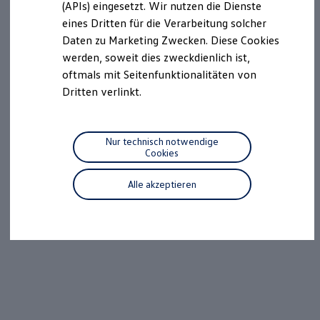
we drive football
(APIs) eingesetzt. Wir nutzen die Dienste
#wedriveproud
eines Dritten für die Verarbeitung solcher
Besitzer und Service
Daten zu Marketing Zwecken. Diese Cookies
myVolkswagen
Software Updates
werden, soweit dies zweckdienlich ist,
Service und Ersatzteile
oftmals mit Seitenfunktionalitäten von
Inspektion und HU/AU
Dritten verlinkt.
Reparaturen und Checks
Motorenöl und Flüssigkeiten
Räder und Reifen
Pannen- und Unfallhilfe
Nur technisch notwendige
Economy Service
Cookies
Volkswagen Teile
Zubehör
Modellspezifisches Zubehör
Alle akzeptieren
Schutz und Pflege
Transport
Entertainment und Elektronik
Individualisieren
Wallbox und Ladekabel
Digitale Extras
Dienste für Ihr Modell finden
Volkswagen Apps, Login und Shop
Handy und Fahrzeug verbinden
Updates für Software, Karten und Radio