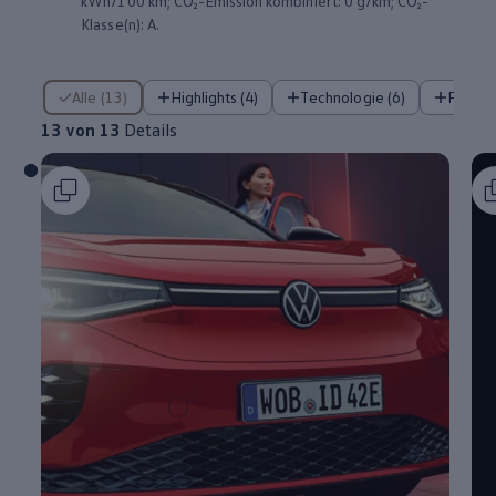
kWh/100 km; CO₂-Emission kombiniert: 0 g/km; CO₂-
Klasse(n): A.
13 von 13 Details
Alle (13)
Highlights (4)
Technologie (6)
Fahre
13 von 13
Details