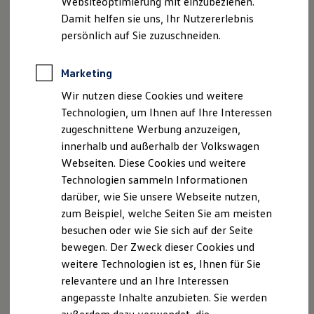
Websiteoptimierung mit einzubeziehen.
, 1 von 2
, 2 von 2
Behörden
Damit helfen sie uns, Ihr Nutzererlebnis
Direktkunden
persönlich auf Sie zuzuschneiden.
Sonderfahrzeuge
Anpfiff zum Gewinn
Der
ID.4
GTX
bringt Sie dank
4MOTION
Dualmotor
Elektromobilität
Marketing
1
Elektroautos
Allradantrieb
ans Ziel – mit zwei Elektromotoren, die
ID. Tutorials
über ein 1-Gang-Getriebe die Hinter- beziehungsweise
Wir nutzen diese Cookies und weitere
Elektrofahrzeugkonzepte
Vorderräder antreiben. Ganz ohne mechanische Verbindung
Technologien, um Ihnen auf Ihre Interessen
ID. EVERY1
Reichweite
zwischen den Achsen und für gute Traktion und verbesserte
zugeschnittene Werbung anzuzeigen,
Reichweite der ID. Modelle
Spurführung, auch auf glattem Terrain.
innerhalb und außerhalb der Volkswagen
Reichweite im Winter
Webseiten. Diese Cookies und weitere
Rekuperation
Laden
Technologien sammeln Informationen
Laden unterwegs
darüber, wie Sie unsere Webseite nutzen,
Laden Zuhause
zum Beispiel, welche Seiten Sie am meisten
Ladestationen finden
Impressum
Nutzungsbedingungen
Ladezeitensimulator
besuchen oder wie Sie sich auf der Seite
Datenschutzerklärungen
Cookie-Richtlinie
Batterie
bewegen. Der Zweck dieser Cookies und
Lizenzhinweise Dritter
Sicherheit
weitere Technologien ist es, Ihnen für Sie
Garantie und Lebensdauer
Angaben zum Digital Services Act (DSA)
EU Data Act
Nachhaltigkeit
relevantere und an Ihre Interessen
Produktsicherheitsinformationen
Vertrag Widerrufen
Technologie
angepasste Inhalte anzubieten. Sie werden
Kosten und Kauf