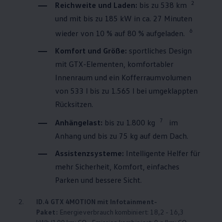
2
Reichweite und Laden:
bis zu 538 km
und mit bis zu 185 kW in ca. 27 Minuten
6
wieder von 10 % auf 80 % aufgeladen.
Komfort und Größe:
sportliches Design
mit GTX-Elementen, komfortabler
Innenraum und ein Kofferraumvolumen
von 533 l bis zu 1.565 l bei umgeklappten
Rücksitzen.
7
Anhängelast:
bis zu 1.800 kg⁠
im
Anhang und bis zu 75 kg auf dem Dach.
Assistenzsysteme:
Intelligente Helfer für
mehr Sicherheit, Komfort, einfaches
Parken und bessere Sicht.
2.
ID.4
GTX
4MOTION
mit Infotainment-
Paket:
Energieverbrauch kombiniert: 18,2 - 16,3