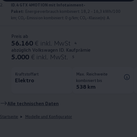
2.
ID.4
GTX
4MOTION
mit Infotainment-
Paket:
Energieverbrauch kombiniert: 18,2 - 16,3 kWh/100
km; CO₂-Emission kombiniert: 0 g/km; CO₂-Klasse(n): A.
Preis ab
56.160
€ inkl. MwSt
4
abzüglich Volkswagen ID. Kaufprämie
5.000
€ inkl. MwSt.
5
Kraftstoffart
Max. Reichweite
Elektro
kombiniert bis
538 km
Alle technischen Daten
Startseite
Modelle und Konfigurator