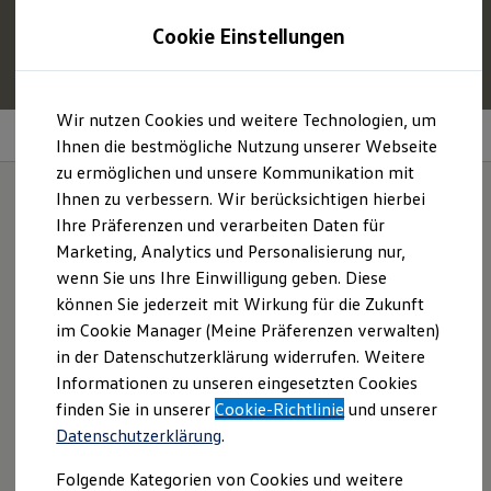
1
Profitieren Sie von bis zu
6.000 €
Cookie Einstellungen
E‑Auto‑Förderung für neue
Volkswagen
ID. oder
Hybridmodelle.
Zum
Zum
Mehr zur
E‑Auto
-Förderung
Wir nutzen Cookies und weitere Technologien, um
Hauptinhalt
Footer
4MOTION
Dualmotor
Allradantrieb
springen
springen
Ihnen die bestmögliche Nutzung unserer Webseite
zu ermöglichen und unsere Kommunikation mit
Modelle und Konfigurator
Konfigurator
Ihnen zu verbessern. Wir berücksichtigen hierbei
Modelle vergleichen
Ihre Präferenzen und verarbeiten Daten für
Konfiguration laden
Vier
gewinnt.
Marketing, Analytics und Personalisierung nur,
Autosuche
Elektroautos
wenn Sie uns Ihre Einwilligung geben. Diese
ENERGY Sondermodelle
können Sie jederzeit mit Wirkung für die Zukunft
Nutzfahrzeuge
im Cookie Manager (Meine Präferenzen verwalten)
SUV und CUV
Familienautos
in der Datenschutzerklärung widerrufen. Weitere
Kombis
Informationen zu unseren eingesetzten Cookies
Kompaktwagen
finden Sie in unserer
Cookie-Richtlinie
und unserer
Sportwagen
Schnell verfügbare Fahrzeuge
Datenschutzerklärung
.
Angebote und Produkte
Aktuelle Angebote
Folgende Kategorien von Cookies und weitere
E-Auto-Förderung