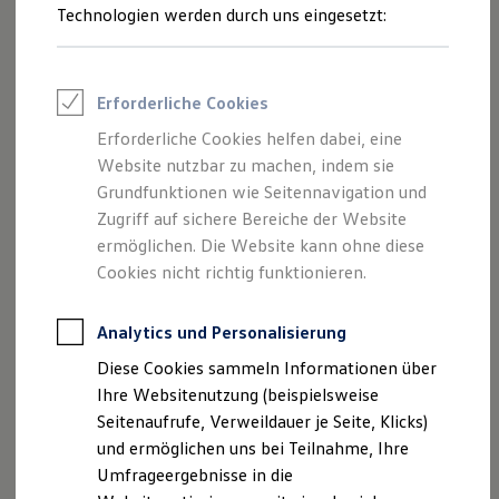
Technologien werden durch uns eingesetzt:
Volkswagen Marktplatz
Die ENERGY Sondermodelle
Junge Gebrauchtwagen und Gebrauchtwagen
Volkswagen Zertifizierte Gebrauchtwagen
Elektromobilität bei Gebrauchtwagen
Erforderliche Cookies
Zubehör- und Serviceangebote
Saisonangebote
Erforderliche Cookies helfen dabei, eine
Reifenpakete
Website nutzbar zu machen, indem sie
Leasing
Grundfunktionen wie Seitennavigation und
Leasing-Angebote
Gebrauchtwagen Leasing
Zugriff auf sichere Bereiche der Website
Junge Gebrauchtwagen-Leasing
ermöglichen. Die Website kann ohne diese
Elektroauto Leasing
Cookies nicht richtig funktionieren.
Kleinwagen-Leasing
Leasing ohne Anzahlung
Finanzierung
Analytics und Personalisierung
Autokredit mit Schlussrate
Versicherungen und Garantien
Diese Cookies sammeln Informationen über
Kfz-Versicherung
Ihre Websitenutzung (beispielsweise
Restschuldversicherungen
Garantien
Seitenaufrufe, Verweildauer je Seite, Klicks)
Wartungsverträge
und ermöglichen uns bei Teilnahme, Ihre
Geschäftskunden
Umfrageergebnisse in die
Professional Class bei Volkswagen
Großkunden