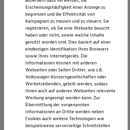
außerdem dazu verwendet, die
Verbrauchskosten
Kaufoptionen
Erscheinungshäufigkeit einer Anzeige zu
Disclaimer von Volkswagen AG
E-Auto-Förderung
begrenzen und die Effektivität von
Software und Konnektivität
1.
ID.4
GTX
4MOTION
mit Infotainment-
Kampagnen zu messen und zu steuern. Sie
Die ID. Software 6
Paket:
Energieverbrauch kombiniert: 18,2 - 16,3 kWh/100
ID. Software Versionen und Updates
registrieren, ob Sie eine Webseite besucht
km; CO₂-Emission kombiniert: 0 g/km; CO₂-Klasse(n): A.
Digitale Extras
haben oder nicht, sowie welche Inhalte
Schnittstellen zu Ihrem ID.
Die in dieser Darstellung gezeigten Fahrzeuge und
genutzt worden sind. Dies basiert auf einer
Hybridautos
Ausstattungen können in einzelnen Details vom aktuellen
Marke und Erlebnis
eindeutigen Identifikation Ihres Browsers
deutschen Lieferprogramm abweichen. Abgebildet sind
Volkswagen R und R Experience
sowie Ihres Internetgeräts. Die
R-Modelle
teilweise Sonderausstattungen der Fahrzeuge gegen
Informationen können mit anderen
R Experience
Mehrpreis.
Driving Experience
Webseiten oder Seiten Dritter, wie z.B.
Bitte beachten Sie auch unseren Konfigurator für eine
Volkswagen entdecken
Übersicht der aktuell verfügbaren Modelle und Ausstattungen.
Volkswagen Konzerngesellschaften oder
Werkbesichtigung
Werbetreibenden, geteilt werden, sodass
Factory visit
Die angegebenen Verbrauchs- und Emissionswerte beziehen
Lifestyle Shop
Ihnen auch auf anderen Webseiten relevante
sich nicht auf ein einzelnes Fahrzeug und sind nicht Bestandteil
T-Roc Kollektion
Werbung angezeigt werden kann. Zur
des Angebots, sondern dienen allein Vergleichszwecken
Golf Kollektion
zwischen den verschiedenen Fahrzeugtypen.
Übermittlung der vorgenannten
ID. Kollektion
Volkswagen Kollektion
Zusatzausstattungen und
Zubehör
(Anbauteile, Reifenformat
Informationen an Dritte werden neben
R-Kollektion
usw.) können relevante Fahrzeugparameter, wie
z. B.
Gewicht,
Cookies auch weitere Technologien wie
GTI Kollektion
Rollwiderstand und Aerodynamik verändern und neben
beispielsweise serverseitige Schnittstellen
Fußball Drop
Witterungs- und Verkehrsbedingungen sowie dem