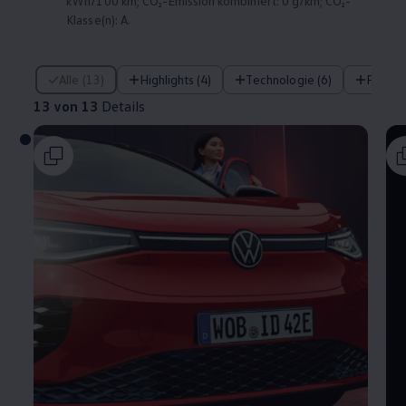
kWh/100 km; CO₂-Emission kombiniert: 0 g/km; CO₂-
Klasse(n): A.
13 von 13 Details
Alle (13)
Highlights (4)
Technologie (6)
Fahre
13 von 13
Details