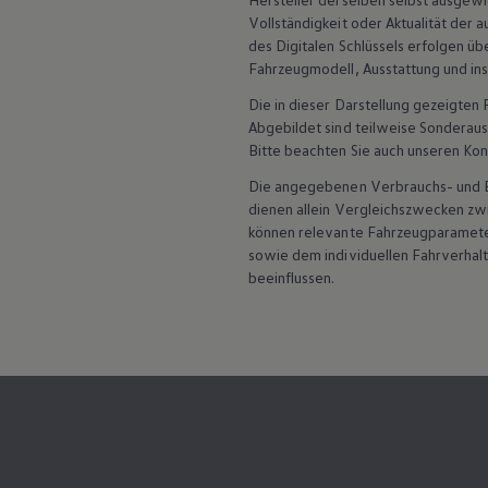
ID. Software Versionen und Updates
Vollständigkeit oder Aktualität der
Digitale Extras
des Digitalen Schlüssels erfolgen üb
Schnittstellen zu Ihrem ID.
Hybridautos
Fahrzeugmodell, Ausstattung und inst
Marke und Erlebnis
Die in dieser Darstellung gezeigte
Volkswagen R und R Experience
R-Modelle
Abgebildet sind teilweise Sonderau
R Experience
Bitte beachten Sie auch unseren Kon
Driving Experience
Volkswagen entdecken
Die angegebenen Verbrauchs- und Emi
Werkbesichtigung
dienen allein Vergleichszwecken z
Factory visit
können relevante Fahrzeugparamete
Lifestyle Shop
sowie dem individuellen Fahrverhal
T-Roc Kollektion
beeinflussen.
Golf Kollektion
ID. Kollektion
Volkswagen Kollektion
R-Kollektion
GTI Kollektion
Fußball Drop
we drive football
#wedriveproud
Besitzer und Service
myVolkswagen
Software Updates