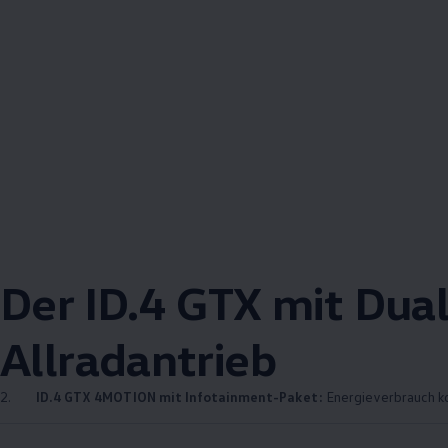
Der
ID.4
GTX mit
Dua
Allradantrieb
2.
ID.4
GTX
4MOTION
mit Infotainment-Paket:
Energieverbrauch ko