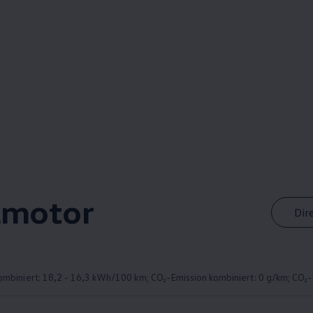
lmotor
Dir
mbiniert: 18,2 - 16,3 kWh/100 km; CO₂-Emission kombiniert: 0 g/km; CO₂-K