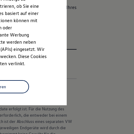
rieren, ob Sie eine
n
zukünftig über die Wallet-App Ihres
s basiert auf einer
, Familie oder Kollegen teilen
ationen können mit
n oder
evante Werbung
itte werden neben
(APIs) eingesetzt. Wir
 Zwecken. Diese Cookies
ten verlinkt.
en
eren
vice
selbst steht je nach
te erfolgt ist. Für die Nutzung des
 erforderlich, die entweder bei einem
ch ist der Abschluss eines separaten VW
 jeweiligen Endgeräte wird durch die
bernimmt keine Gewähr für die