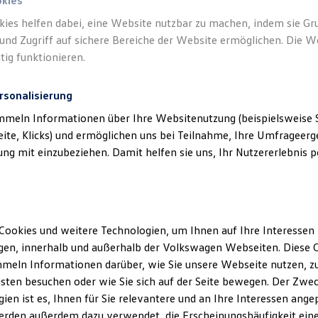
okies
kies helfen dabei, eine Website nutzbar zu machen, indem sie G
und Zugriff auf sichere Bereiche der Website ermöglichen. Die W
tig funktionieren.
rsonalisierung
mmeln Informationen über Ihre Websitenutzung (beispielsweise S
eite, Klicks) und ermöglichen uns bei Teilnahme, Ihre Umfrageerge
g mit einzubeziehen. Damit helfen sie uns, Ihr Nutzererlebnis pe
Cookies und weitere Technologien, um Ihnen auf Ihre Interessen
en, innerhalb und außerhalb der Volkswagen Webseiten. Diese C
meln Informationen darüber, wie Sie unsere Webseite nutzen, zu
sten besuchen oder wie Sie sich auf der Seite bewegen. Der Zwec
ien ist es, Ihnen für Sie relevantere und an Ihre Interessen ange
erden außerdem dazu verwendet, die Erscheinungshäufigkeit eine