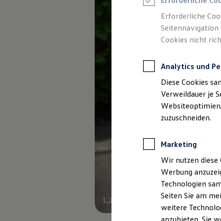
Erforderliche Co
Elektromobilität bei Gebrauchtwagen
Zubehör- und Serviceangebote
Erforderliche Coo
Saisonangebote
Seitennavigation 
Reifenpakete
Leasing
Cookies nicht rich
Leasing-Angebote
Gebrauchtwagen Leasing
Junge Gebrauchtwagen-Leasing
Analytics und Pe
Elektroauto Leasing
Diese Cookies sa
Kleinwagen-Leasing
Leasing ohne Anzahlung
Verweildauer je S
Finanzierung
Websiteoptimierun
Autokredit mit Schlussrate
zuzuschneiden.
Versicherungen und Garantien
Kfz-Versicherung
Restschuldversicherungen
Marketing
Garantien
Wartungsverträge
Wir nutzen diese 
Geschäftskunden
Professional Class bei Volkswagen
Werbung anzuzeig
Großkunden
Technologien sam
Behörden
Seiten Sie am mei
Direktkunden
1
,
2
Sonderfahrzeuge
weitere Technolog
Anpfiff zum Gewinn
anzubieten. Sie w