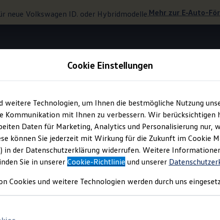
Mehr zur
E‑Auto
-Fö
ür neue
Volkswagen
ID. oder Hybridmodelle.
Cookie Einstellungen
Digitaler Schlüssel
d weitere Technologien, um Ihnen die bestmögliche Nutzung uns
e Kommunikation mit Ihnen zu verbessern. Wir berücksichtigen h
eiten Daten für Marketing, Analytics und Personalisierung nur, w
one wird zum Fahrzeu
ese können Sie jederzeit mit Wirkung für die Zukunft im Cookie 
) in der Datenschutzerklärung widerrufen. Weitere Informatione
inden Sie in unserer
Cookie-Richtlinie
und unserer
Datenschutzer
on Cookies und weitere Technologien werden durch uns eingesetz