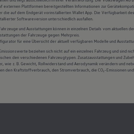
 auf externen Plattformen bereitgestellten Informationen zur Gerätekompat
er die auf dem Endgerät vorinstallierten Wallet App. Die Verfügbarkeit des 
allierter Softwareversion unterschiedlich ausfallen.
n Fahrzeuge und Ausstattungen können in einzelnen Details vom aktuellen
sstattungen der Fahrzeuge gegen Mehrpreis.
figurator für eine Übersicht der aktuell verfügbaren Modelle und Ausstatt
ssionswerte beziehen sich nicht auf ein einzelnes Fahrzeug und sind nic
wischen den verschiedenen Fahrzeugtypen. Zusatzausstattungen und
Zube
r, wie
z. B.
Gewicht, Rollwiderstand und Aerodynamik verändern und neb
ten den Kraftstoffverbrauch, den Stromverbrauch, die CO₂-Emissionen und