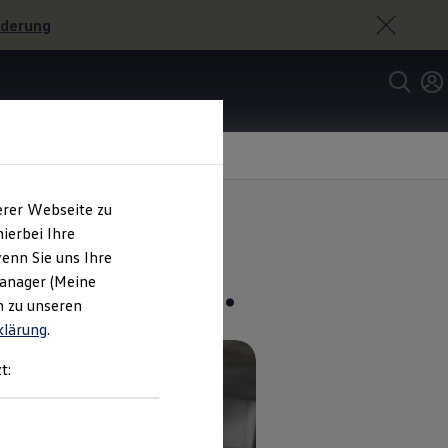
rderung
erer Webseite zu
ierbei Ihre
enn Sie uns Ihre
gschlüssel.
Manager (Meine
n zu unseren
klärung
.
t: