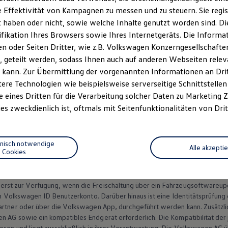
 Effektivität von Kampagnen zu messen und zu steuern. Sie regist
3
tung für den digitalen Schlüssel
können Sie Ihren
Volkswage
haben oder nicht, sowie welche Inhalte genutzt worden sind. Die
erriegeln sowie starten. Und wenn Sie Ihr Fahrzeug mit Freunden
ifikation Ihres Browsers sowie Ihres Internetgeräts. Die Inform
el versenden.
 oder Seiten Dritter, wie z.B. Volkswagen Konzerngesellschafte
 geteilt werden, sodass Ihnen auch auf anderen Webseiten rel
 kann. Zur Übermittlung der vorgenannten Informationen an Dr
ere Technologien wie beispielsweise serverseitige Schnittstellen 
e eines Dritten für die Verarbeitung solcher Daten zu Marketing
Datenschutzerklärungen
Cookie-Richtlinie
Lizenzhinweise Dritter
es zweckdienlich ist, oftmals mit Seitenfunktionalitäten von Drit
EU Data Act
Produktsicherheitsinformationen
Vertrag Widerruf
hnisch notwendige
Alle akzepti
Cookies
en Schlüssel ist das Fahrzeug auf die spätere Nutzung vorbereitet. Der
Ser
rst zur Verfügung, wenn die Freischaltung über ein Fahrzeugsoftwareupda
n
Volkswagen
ID Benutzerkonto. Darüber hinaus ist eine Identitätsprüfung
rtner oder über die
Volkswagen
App, durchgeführt werden kann. Zusätzli
en
AG sowie ein kompatibles Endgerät erforderlich. Die Kompatibilität der
sen und liegt ausschließlich in ihrer Verantwortung. Die
Volkswagen
AG ü