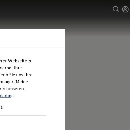
erer Webseite zu
ierbei Ihre
enn Sie uns Ihre
Manager (Meine
n zu unseren
klärung
.
t: