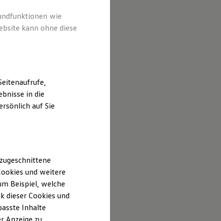
rundfunktionen wie
ebsite kann ohne diese
eitenaufrufe,
bnisse in die
rsönlich auf Sie
 zugeschnittene
ookies und weitere
m Beispiel, welche
k dieser Cookies und
passte Inhalte
r Anzeige zu