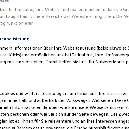
okies
kies helfen dabei, eine Website nutzbar zu machen, indem sie G
und Zugriff auf sichere Bereiche der Website ermöglichen. Die W
tig funktionieren.
rsonalisierung
mmeln Informationen über Ihre Websitenutzung (beispielsweise S
eite, Klicks) und ermöglichen uns bei Teilnahme, Ihre Umfrageerge
g mit einzubeziehen. Damit helfen sie uns, Ihr Nutzererlebnis pe
Cookies und weitere Technologien, um Ihnen auf Ihre Interessen
en, innerhalb und außerhalb der Volkswagen Webseiten. Diese C
meln Informationen darüber, wie Sie unsere Webseite nutzen, zu
sten besuchen oder wie Sie sich auf der Seite bewegen. Der Zwec
ien ist es, Ihnen für Sie relevantere und an Ihre Interessen ange
erden außerdem dazu verwendet, die Erscheinungshäufigkeit eine