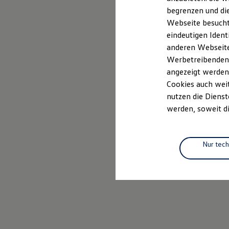
Elektrofahrzeugkonzepte
begrenzen und die
ID. EVERY1
Webseite besucht 
Reichweite
Reichweite der ID. Modelle
eindeutigen Ident
Reichweite im Winter
anderen Webseiten
Rekuperation
Werbetreibenden,
Laden
Laden unterwegs
angezeigt werden
Laden Zuhause
Cookies auch weit
Ladestationen finden
nutzen die Dienst
Ladezeitensimulator
Batterie
werden, soweit di
Sicherheit
Garantie und Lebensdauer
Nachhaltigkeit
Technologie
Nur tec
Kosten und Kauf
Verbrauchskosten
Kaufoptionen
E-Auto-Förderung
Software und Konnektivität
Die ID. Software 6
ID. Software Versionen und Updates
Digitale Extras
Schnittstellen zu Ihrem ID.