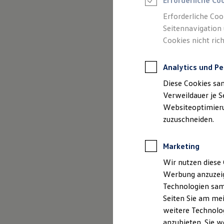
Erforderliche Co
Reifenpakete
Leasing
Erforderliche Coo
Leasing-Angebote
Seitennavigation 
Gebrauchtwagen Leasing
Cookies nicht rich
Junge Gebrauchtwagen-Leasing
Elektroauto Leasing
Kleinwagen-Leasing
Analytics und Pe
Leasing ohne Anzahlung
Finanzierung
Diese Cookies sa
Autokredit mit Schlussrate
Versicherungen und Garantien
Verweildauer je S
Kfz-Versicherung
Websiteoptimierun
Restschuldversicherungen
zuzuschneiden.
Garantien
Wartungsverträge
Geschäftskunden
Marketing
Professional Class bei Volkswagen
Großkunden
Wir nutzen diese 
Behörden
Werbung anzuzeig
Direktkunden
Sonderfahrzeuge
Technologien sam
Anpfiff zum Gewinn
Seiten Sie am mei
Elektromobilität
weitere Technolog
Elektroautos
ID. Tutorials
anzubieten. Sie w