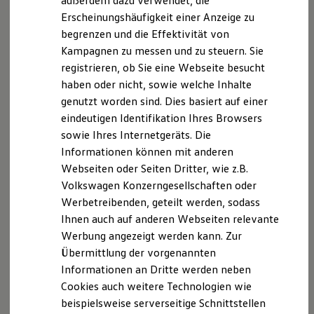
außerdem dazu verwendet, die
Hybridautos
Erscheinungshäufigkeit einer Anzeige zu
Marke und Erlebnis
begrenzen und die Effektivität von
Volkswagen R und R Experience
R-Modelle
Kampagnen zu messen und zu steuern. Sie
R Experience
registrieren, ob Sie eine Webseite besucht
Driving Experience
haben oder nicht, sowie welche Inhalte
Volkswagen entdecken
Werkbesichtigung
genutzt worden sind. Dies basiert auf einer
Factory visit
eindeutigen Identifikation Ihres Browsers
Lifestyle Shop
sowie Ihres Internetgeräts. Die
T-Roc Kollektion
Golf Kollektion
Informationen können mit anderen
ID. Kollektion
Webseiten oder Seiten Dritter, wie z.B.
Volkswagen Kollektion
Volkswagen Konzerngesellschaften oder
R-Kollektion
GTI Kollektion
Werbetreibenden, geteilt werden, sodass
Fußball Drop
Ihnen auch auf anderen Webseiten relevante
we drive football
Werbung angezeigt werden kann. Zur
#wedriveproud
Besitzer und Service
Übermittlung der vorgenannten
myVolkswagen
Informationen an Dritte werden neben
Software Updates
Cookies auch weitere Technologien wie
Service und Ersatzteile
Inspektion und HU/AU
beispielsweise serverseitige Schnittstellen
Reparaturen und Checks