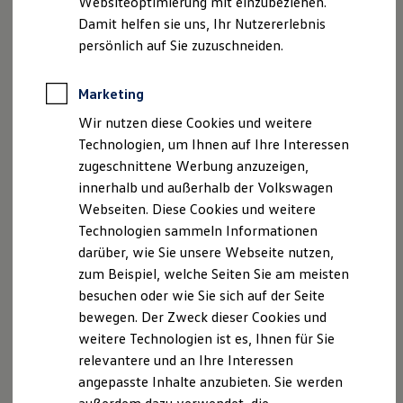
Websiteoptimierung mit einzubeziehen.
Elektrofahrzeugkonzepte
Damit helfen sie uns, Ihr Nutzererlebnis
ID. EVERY1
Reichweite
persönlich auf Sie zuzuschneiden.
Reichweite der ID. Modelle
Reichweite im Winter
Rekuperation
Marketing
Laden
Wir nutzen diese Cookies und weitere
Laden unterwegs
Laden Zuhause
Technologien, um Ihnen auf Ihre Interessen
Ladestationen finden
zugeschnittene Werbung anzuzeigen,
Ladezeitensimulator
innerhalb und außerhalb der Volkswagen
Batterie
Sicherheit
Webseiten. Diese Cookies und weitere
Garantie und Lebensdauer
Technologien sammeln Informationen
Nachhaltigkeit
darüber, wie Sie unsere Webseite nutzen,
Technologie
Kosten und Kauf
zum Beispiel, welche Seiten Sie am meisten
Verbrauchskosten
besuchen oder wie Sie sich auf der Seite
Kaufoptionen
bewegen. Der Zweck dieser Cookies und
E-Auto-Förderung
Software und Konnektivität
weitere Technologien ist es, Ihnen für Sie
Die ID. Software 6
relevantere und an Ihre Interessen
ID. Software Versionen und Updates
angepasste Inhalte anzubieten. Sie werden
Digitale Extras
Schnittstellen zu Ihrem ID.