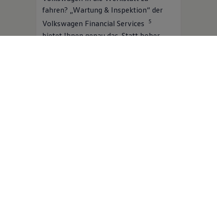
fahren? „Wartung & Inspektion“ der
5
Volkswagen
Financial Services
bietet Ihnen genau das. Statt hoher
Einmalkosten zahlen Sie bequeme
monatliche Raten. Dafür sind
umfangreiche Wartungsarbeiten nach
Herstellervorgabe inklusive. Und
während der
Volkswagen
Partner Ihren
Volkswagen
in Schuss hält, bleiben Sie
6
dank der Ersatzmobilität
flexibel.
Mehr zu Wartung & Inspektion
Jetzt online berechnen
Digitale Extras