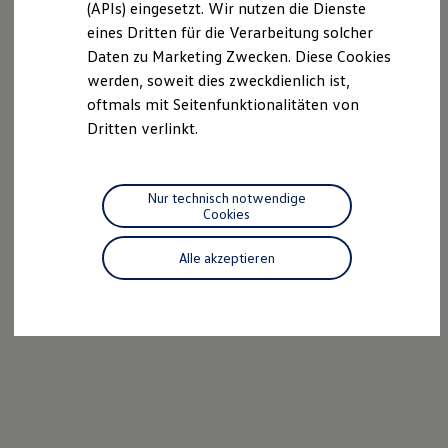
(APIs) eingesetzt. Wir nutzen die Dienste
Motorenöl und Flüssigkeiten
eines Dritten für die Verarbeitung solcher
Räder und Reifen
Pannen- und Unfallhilfe
Daten zu Marketing Zwecken. Diese Cookies
Economy Service
werden, soweit dies zweckdienlich ist,
Volkswagen Teile
oftmals mit Seitenfunktionalitäten von
Zubehör
Modellspezifisches Zubehör
Dritten verlinkt.
Schutz und Pflege
Transport
Entertainment und Elektronik
Individualisieren
Nur technisch notwendige
Wallbox und Ladekabel
Cookies
Digitale Extras
Dienste für Ihr Modell finden
Alle akzeptieren
Volkswagen Apps, Login und Shop
Handy und Fahrzeug verbinden
Updates für Software, Karten und Radio
Über Ihr Auto
Vorgängermodelle
Kundeninformationen
Volkswagen Kundenbetreuung
Warn- und Kontrollleuchten
Assistenzsysteme
Digitale Betriebsanleitung
Live Beratung