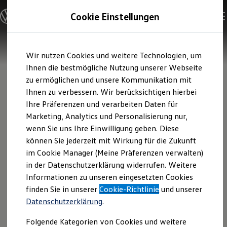
Modelle und Konfigurator
Cookie Einstellungen
Konfigurator
Modelle vergleichen
Konfiguration laden
Zum
Zum
Autosuche
Wir nutzen Cookies und weitere Technologien, um
Hauptinhalt
Footer
Elektroautos
springen
springen
Ihnen die bestmögliche Nutzung unserer Webseite
ENERGY Sondermodelle
Nutzfahrzeuge
zu ermöglichen und unsere Kommunikation mit
SUV und CUV
Ihnen zu verbessern. Wir berücksichtigen hierbei
Familienautos
Ihre Präferenzen und verarbeiten Daten für
Kombis
Kompaktwagen
Marketing, Analytics und Personalisierung nur,
Sportwagen
wenn Sie uns Ihre Einwilligung geben. Diese
Schnell verfügbare Fahrzeuge
Angebote und Produkte
können Sie jederzeit mit Wirkung für die Zukunft
Aktuelle Angebote
im Cookie Manager (Meine Präferenzen verwalten)
E-Auto-Förderung
in der Datenschutzerklärung widerrufen. Weitere
Volkswagen Marktplatz
Informationen zu unseren eingesetzten Cookies
Die ENERGY Sondermodelle
Junge Gebrauchtwagen und Gebrauchtwagen
finden Sie in unserer
Cookie-Richtlinie
und unserer
Volkswagen Zertifizierte Gebrauchtwagen
Datenschutzerklärung
.
Elektromobilität bei Gebrauchtwagen
Zubehör- und Serviceangebote
Folgende Kategorien von Cookies und weitere
Saisonangebote