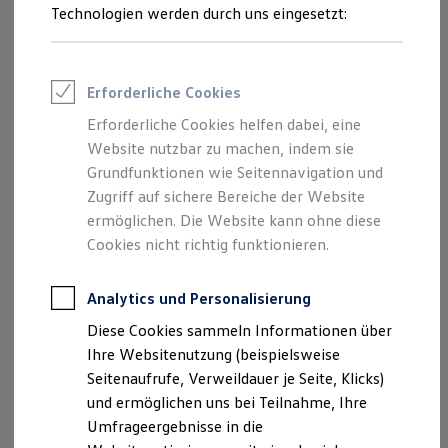
Reifenpakete
Technologien werden durch uns eingesetzt:
Leasing
Leasing-Angebote
Gebrauchtwagen Leasing
Junge Gebrauchtwagen-Leasing
Erforderliche Cookies
Elektroauto Leasing
Kleinwagen-Leasing
Erforderliche Cookies helfen dabei, eine
Leasing ohne Anzahlung
Website nutzbar zu machen, indem sie
Finanzierung
Autokredit mit Schlussrate
Grundfunktionen wie Seitennavigation und
Versicherungen und Garantien
Zugriff auf sichere Bereiche der Website
Kfz-Versicherung
ermöglichen. Die Website kann ohne diese
Restschuldversicherungen
Garantien
Cookies nicht richtig funktionieren.
Wartungsverträge
Geschäftskunden
Professional Class bei Volkswagen
Analytics und Personalisierung
Großkunden
Diese Cookies sammeln Informationen über
Behörden
Direktkunden
Ihre Websitenutzung (beispielsweise
Sonderfahrzeuge
Seitenaufrufe, Verweildauer je Seite, Klicks)
Anpfiff zum Gewinn
und ermöglichen uns bei Teilnahme, Ihre
Elektromobilität
Elektroautos
Umfrageergebnisse in die
ID. Tutorials