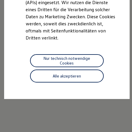
(APIs) eingesetzt. Wir nutzen die Dienste
Motorenöl und Flüssigkeiten
eines Dritten für die Verarbeitung solcher
Räder und Reifen
Pannen- und Unfallhilfe
Daten zu Marketing Zwecken. Diese Cookies
Economy Service
werden, soweit dies zweckdienlich ist,
Volkswagen Teile
oftmals mit Seitenfunktionalitäten von
Zubehör
Modellspezifisches Zubehör
Dritten verlinkt.
Schutz und Pflege
Transport
Entertainment und Elektronik
Individualisieren
Nur technisch notwendige
Wallbox und Ladekabel
Cookies
Digitale Extras
Dienste für Ihr Modell finden
Alle akzeptieren
Volkswagen Apps, Login und Shop
Handy und Fahrzeug verbinden
Updates für Software, Karten und Radio
Über Ihr Auto
Vorgängermodelle
Kundeninformationen
Volkswagen Kundenbetreuung
Warn- und Kontrollleuchten
Assistenzsysteme
Digitale Betriebsanleitung
Live Beratung