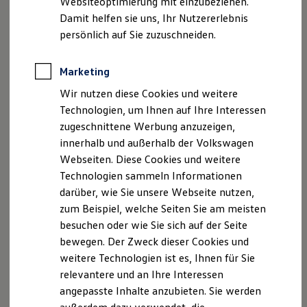
Websiteoptimierung mit einzubeziehen.
Elektrofahrzeugkonzepte
Damit helfen sie uns, Ihr Nutzererlebnis
ID. EVERY1
Reichweite
persönlich auf Sie zuzuschneiden.
Reichweite der ID. Modelle
Reichweite im Winter
Rekuperation
Marketing
Laden
Wir nutzen diese Cookies und weitere
Laden unterwegs
Laden Zuhause
Technologien, um Ihnen auf Ihre Interessen
Ladestationen finden
zugeschnittene Werbung anzuzeigen,
Ladezeitensimulator
innerhalb und außerhalb der Volkswagen
Batterie
Sicherheit
Webseiten. Diese Cookies und weitere
Garantie und Lebensdauer
Technologien sammeln Informationen
Nachhaltigkeit
darüber, wie Sie unsere Webseite nutzen,
Technologie
Kosten und Kauf
zum Beispiel, welche Seiten Sie am meisten
Verbrauchskosten
besuchen oder wie Sie sich auf der Seite
Kaufoptionen
bewegen. Der Zweck dieser Cookies und
E-Auto-Förderung
Software und Konnektivität
weitere Technologien ist es, Ihnen für Sie
Die ID. Software 6
relevantere und an Ihre Interessen
ID. Software Versionen und Updates
angepasste Inhalte anzubieten. Sie werden
Digitale Extras
Schnittstellen zu Ihrem ID.