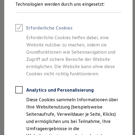
Reifenpakete
Technologien werden durch uns eingesetzt:
Leasing
Leasing-Angebote
Gebrauchtwagen Leasing
Junge Gebrauchtwagen-Leasing
Erforderliche Cookies
Elektroauto Leasing
Kleinwagen-Leasing
Erforderliche Cookies helfen dabei, eine
Leasing ohne Anzahlung
Website nutzbar zu machen, indem sie
Finanzierung
Autokredit mit Schlussrate
Grundfunktionen wie Seitennavigation und
Versicherungen und Garantien
Zugriff auf sichere Bereiche der Website
Kfz-Versicherung
ermöglichen. Die Website kann ohne diese
Restschuldversicherungen
Garantien
Cookies nicht richtig funktionieren.
Wartungsverträge
Geschäftskunden
Professional Class bei Volkswagen
Analytics und Personalisierung
Großkunden
Diese Cookies sammeln Informationen über
Behörden
Direktkunden
Ihre Websitenutzung (beispielsweise
Sonderfahrzeuge
Seitenaufrufe, Verweildauer je Seite, Klicks)
Anpfiff zum Gewinn
und ermöglichen uns bei Teilnahme, Ihre
Elektromobilität
Elektroautos
Umfrageergebnisse in die
ID. Tutorials