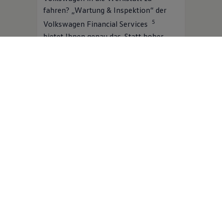
fahren? „Wartung & Inspektion“ der
5
Volkswagen
Financial Services
bietet Ihnen genau das. Statt hoher
Einmalkosten zahlen Sie bequeme
monatliche Raten. Dafür sind
umfangreiche Wartungsarbeiten nach
Herstellervorgabe inklusive. Und
während der
Volkswagen
Partner Ihren
Volkswagen
in Schuss hält, bleiben Sie
6
dank der Ersatzmobilität
flexibel.
Mehr zu Wartung & Inspektion
Jetzt online berechnen
Digitale Extras