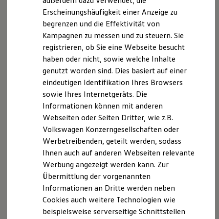
außerdem dazu verwendet, die
Hybridautos
Erscheinungshäufigkeit einer Anzeige zu
Marke und Erlebnis
begrenzen und die Effektivität von
Volkswagen R und R Experience
R-Modelle
Kampagnen zu messen und zu steuern. Sie
R Experience
registrieren, ob Sie eine Webseite besucht
Driving Experience
haben oder nicht, sowie welche Inhalte
Volkswagen entdecken
Werkbesichtigung
genutzt worden sind. Dies basiert auf einer
Factory visit
eindeutigen Identifikation Ihres Browsers
Lifestyle Shop
sowie Ihres Internetgeräts. Die
T-Roc Kollektion
Golf Kollektion
Informationen können mit anderen
ID. Kollektion
Webseiten oder Seiten Dritter, wie z.B.
Volkswagen Kollektion
Volkswagen Konzerngesellschaften oder
R-Kollektion
GTI Kollektion
Werbetreibenden, geteilt werden, sodass
Fußball Drop
Ihnen auch auf anderen Webseiten relevante
we drive football
Werbung angezeigt werden kann. Zur
#wedriveproud
Besitzer und Service
Übermittlung der vorgenannten
myVolkswagen
Informationen an Dritte werden neben
Software Updates
Cookies auch weitere Technologien wie
Service und Ersatzteile
Inspektion und HU/AU
beispielsweise serverseitige Schnittstellen
Reparaturen und Checks