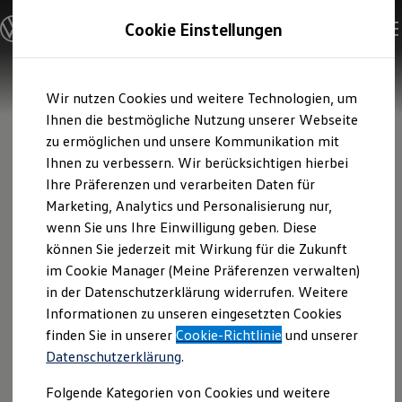
Modelle und Konfigurator
Cookie Einstellungen
Konfigurator
Modelle vergleichen
Konfiguration laden
Zum
Zum
Autosuche
Wir nutzen Cookies und weitere Technologien, um
Hauptinhalt
Footer
Elektroautos
springen
springen
Ihnen die bestmögliche Nutzung unserer Webseite
ENERGY Sondermodelle
Nutzfahrzeuge
zu ermöglichen und unsere Kommunikation mit
SUV und CUV
Ihnen zu verbessern. Wir berücksichtigen hierbei
Familienautos
Ihre Präferenzen und verarbeiten Daten für
Kombis
Kompaktwagen
Marketing, Analytics und Personalisierung nur,
Sportwagen
wenn Sie uns Ihre Einwilligung geben. Diese
Schnell verfügbare Fahrzeuge
Angebote und Produkte
können Sie jederzeit mit Wirkung für die Zukunft
Aktuelle Angebote
im Cookie Manager (Meine Präferenzen verwalten)
E-Auto-Förderung
in der Datenschutzerklärung widerrufen. Weitere
Volkswagen Marktplatz
Informationen zu unseren eingesetzten Cookies
Die ENERGY Sondermodelle
Junge Gebrauchtwagen und Gebrauchtwagen
finden Sie in unserer
Cookie-Richtlinie
und unserer
Volkswagen Zertifizierte Gebrauchtwagen
Datenschutzerklärung
.
Elektromobilität bei Gebrauchtwagen
Zubehör- und Serviceangebote
Folgende Kategorien von Cookies und weitere
Saisonangebote