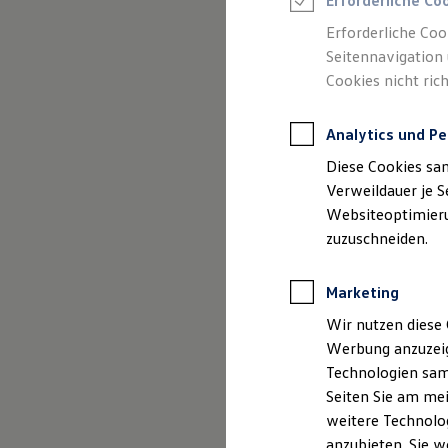
Erforderliche Co
Reifenpakete
Leasing
Erforderliche Coo
Leasing-Angebote
Seitennavigation 
Gebrauchtwagen Leasing
Cookies nicht rich
Junge Gebrauchtwagen-Leasing
Elektroauto Leasing
Kleinwagen-Leasing
Analytics und Pe
Leasing ohne Anzahlung
Finanzierung
Diese Cookies sa
Autokredit mit Schlussrate
Versicherungen und Garantien
Verweildauer je S
Kfz-Versicherung
Websiteoptimierun
Restschuldversicherungen
zuzuschneiden.
Garantien
Wartungsverträge
Geschäftskunden
Marketing
Professional Class bei Volkswagen
Großkunden
Wir nutzen diese 
Behörden
Werbung anzuzeig
Direktkunden
Sonderfahrzeuge
Technologien sam
Anpfiff zum Gewinn
Seiten Sie am mei
Elektromobilität
weitere Technolog
Elektroautos
ID. Tutorials
anzubieten. Sie w