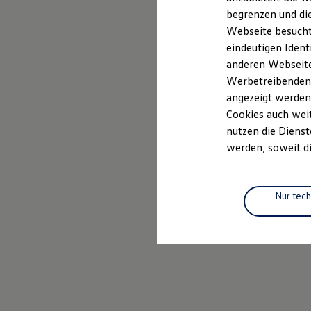
Elektrofahrzeugkonzepte
begrenzen und die
ID. EVERY1
Webseite besucht 
Reichweite
Reichweite der ID. Modelle
eindeutigen Ident
Reichweite im Winter
anderen Webseiten
Rekuperation
Werbetreibenden,
Laden
Laden unterwegs
angezeigt werden
Laden Zuhause
Cookies auch weit
Ladestationen finden
nutzen die Dienst
Ladezeitensimulator
Batterie
werden, soweit di
Sicherheit
Garantie und Lebensdauer
Nachhaltigkeit
Technologie
Nur tec
Kosten und Kauf
Verbrauchskosten
Kaufoptionen
E-Auto-Förderung
Software und Konnektivität
Die ID. Software 6
ID. Software Versionen und Updates
Digitale Extras
Schnittstellen zu Ihrem ID.