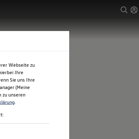
erer Webseite zu
ierbei Ihre
enn Sie uns Ihre
Manager (Meine
n zu unseren
klärung
.
t: