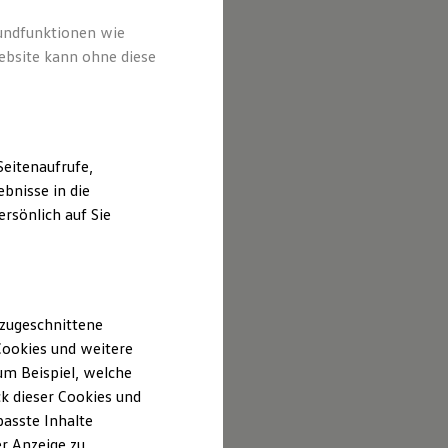
rundfunktionen wie
ebsite kann ohne diese
eitenaufrufe,
bnisse in die
rsönlich auf Sie
 zugeschnittene
ookies und weitere
m Beispiel, welche
k dieser Cookies und
passte Inhalte
r Anzeige zu