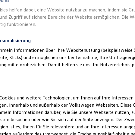
okies
kies helfen dabei, eine Website nutzbar zu machen, indem sie G
und Zugriff auf sichere Bereiche der Website ermöglichen. Die W
tig funktionieren.
rsonalisierung
mmeln Informationen über Ihre Websitenutzung (beispielsweise S
eite, Klicks) und ermöglichen uns bei Teilnahme, Ihre Umfrageerge
g mit einzubeziehen. Damit helfen sie uns, Ihr Nutzererlebnis pe
Cookies und weitere Technologien, um Ihnen auf Ihre Interessen
en, innerhalb und außerhalb der Volkswagen Webseiten. Diese C
meln Informationen darüber, wie Sie unsere Webseite nutzen, zu
sten besuchen oder wie Sie sich auf der Seite bewegen. Der Zwec
ien ist es, Ihnen für Sie relevantere und an Ihre Interessen ange
erden außerdem dazu verwendet, die Erscheinungshäufigkeit eine