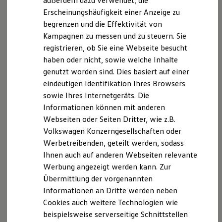
außerdem dazu verwendet, die
Hybridautos
Erscheinungshäufigkeit einer Anzeige zu
Marke und Erlebnis
begrenzen und die Effektivität von
Volkswagen R und R Experience
R-Modelle
Kampagnen zu messen und zu steuern. Sie
R Experience
registrieren, ob Sie eine Webseite besucht
Driving Experience
haben oder nicht, sowie welche Inhalte
Volkswagen entdecken
Werkbesichtigung
genutzt worden sind. Dies basiert auf einer
Factory visit
eindeutigen Identifikation Ihres Browsers
Lifestyle Shop
sowie Ihres Internetgeräts. Die
T-Roc Kollektion
Golf Kollektion
Informationen können mit anderen
ID. Kollektion
Webseiten oder Seiten Dritter, wie z.B.
Volkswagen Kollektion
Volkswagen Konzerngesellschaften oder
R-Kollektion
GTI Kollektion
Werbetreibenden, geteilt werden, sodass
Fußball Drop
Ihnen auch auf anderen Webseiten relevante
we drive football
Werbung angezeigt werden kann. Zur
#wedriveproud
Besitzer und Service
Übermittlung der vorgenannten
myVolkswagen
Informationen an Dritte werden neben
Software Updates
Cookies auch weitere Technologien wie
Service und Ersatzteile
Inspektion und HU/AU
beispielsweise serverseitige Schnittstellen
Reparaturen und Checks