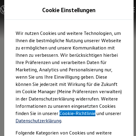
Modelle und Konfigurator
Cookie Einstellungen
Konfigurator
Modelle vergleichen
Konfiguration laden
Zum
Zum
Autosuche
Wir nutzen Cookies und weitere Technologien, um
Hauptinhalt
Footer
Elektroautos
springen
springen
Ihnen die bestmögliche Nutzung unserer Webseite
ENERGY Sondermodelle
Nutzfahrzeuge
zu ermöglichen und unsere Kommunikation mit
SUV und CUV
Ihnen zu verbessern. Wir berücksichtigen hierbei
Familienautos
Ihre Präferenzen und verarbeiten Daten für
Kombis
Kompaktwagen
Marketing, Analytics und Personalisierung nur,
Sportwagen
wenn Sie uns Ihre Einwilligung geben. Diese
Schnell verfügbare Fahrzeuge
Angebote und Produkte
können Sie jederzeit mit Wirkung für die Zukunft
Aktuelle Angebote
im Cookie Manager (Meine Präferenzen verwalten)
E-Auto-Förderung
in der Datenschutzerklärung widerrufen. Weitere
Volkswagen Marktplatz
Informationen zu unseren eingesetzten Cookies
Die ENERGY Sondermodelle
Junge Gebrauchtwagen und Gebrauchtwagen
finden Sie in unserer
Cookie-Richtlinie
und unserer
Volkswagen Zertifizierte Gebrauchtwagen
Datenschutzerklärung
.
Elektromobilität bei Gebrauchtwagen
Zubehör- und Serviceangebote
Folgende Kategorien von Cookies und weitere
Saisonangebote