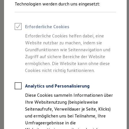
Reifenpakete
Technologien werden durch uns eingesetzt:
Leasing
Leasing-Angebote
Gebrauchtwagen Leasing
Junge Gebrauchtwagen-Leasing
Erforderliche Cookies
Elektroauto Leasing
Kleinwagen-Leasing
Erforderliche Cookies helfen dabei, eine
Leasing ohne Anzahlung
Website nutzbar zu machen, indem sie
Finanzierung
Autokredit mit Schlussrate
Grundfunktionen wie Seitennavigation und
Versicherungen und Garantien
Zugriff auf sichere Bereiche der Website
Kfz-Versicherung
ermöglichen. Die Website kann ohne diese
Restschuldversicherungen
Garantien
Cookies nicht richtig funktionieren.
Wartungsverträge
Geschäftskunden
Professional Class bei Volkswagen
Analytics und Personalisierung
Großkunden
Diese Cookies sammeln Informationen über
Behörden
Direktkunden
Ihre Websitenutzung (beispielsweise
Sonderfahrzeuge
Seitenaufrufe, Verweildauer je Seite, Klicks)
Anpfiff zum Gewinn
und ermöglichen uns bei Teilnahme, Ihre
Elektromobilität
Elektroautos
Umfrageergebnisse in die
ID. Tutorials