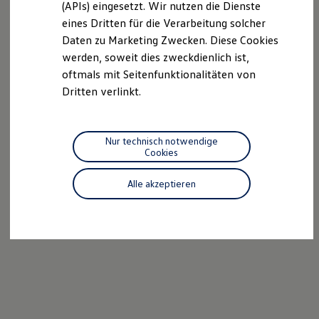
(APIs) eingesetzt. Wir nutzen die Dienste
Motorenöl und Flüssigkeiten
eines Dritten für die Verarbeitung solcher
Räder und Reifen
Pannen- und Unfallhilfe
Daten zu Marketing Zwecken. Diese Cookies
Economy Service
werden, soweit dies zweckdienlich ist,
Volkswagen Teile
oftmals mit Seitenfunktionalitäten von
Zubehör
Modellspezifisches Zubehör
Dritten verlinkt.
Schutz und Pflege
Transport
Entertainment und Elektronik
Individualisieren
Nur technisch notwendige
Wallbox und Ladekabel
Cookies
Digitale Extras
Dienste für Ihr Modell finden
Alle akzeptieren
Volkswagen Apps, Login und Shop
Handy und Fahrzeug verbinden
Updates für Software, Karten und Radio
Über Ihr Auto
Vorgängermodelle
Kundeninformationen
Volkswagen Kundenbetreuung
Warn- und Kontrollleuchten
Assistenzsysteme
Digitale Betriebsanleitung
Live Beratung