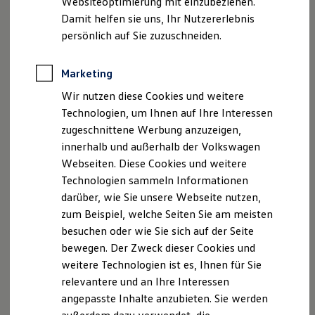
Websiteoptimierung mit einzubeziehen.
Elektrofahrzeugkonzepte
Damit helfen sie uns, Ihr Nutzererlebnis
ID. EVERY1
Reichweite
persönlich auf Sie zuzuschneiden.
Reichweite der ID. Modelle
Reichweite im Winter
Rekuperation
Marketing
Laden
Wir nutzen diese Cookies und weitere
Laden unterwegs
Laden Zuhause
Technologien, um Ihnen auf Ihre Interessen
Ladestationen finden
zugeschnittene Werbung anzuzeigen,
Ladezeitensimulator
innerhalb und außerhalb der Volkswagen
Batterie
Sicherheit
Webseiten. Diese Cookies und weitere
Garantie und Lebensdauer
Technologien sammeln Informationen
Nachhaltigkeit
darüber, wie Sie unsere Webseite nutzen,
Technologie
Kosten und Kauf
zum Beispiel, welche Seiten Sie am meisten
Verbrauchskosten
besuchen oder wie Sie sich auf der Seite
Kaufoptionen
bewegen. Der Zweck dieser Cookies und
E-Auto-Förderung
Software und Konnektivität
weitere Technologien ist es, Ihnen für Sie
Die ID. Software 6
relevantere und an Ihre Interessen
ID. Software Versionen und Updates
angepasste Inhalte anzubieten. Sie werden
Digitale Extras
Schnittstellen zu Ihrem ID.