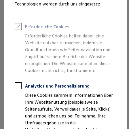
Reifenpakete
Technologien werden durch uns eingesetzt:
Leasing
Leasing-Angebote
Gebrauchtwagen Leasing
Junge Gebrauchtwagen-Leasing
Erforderliche Cookies
Elektroauto Leasing
Kleinwagen-Leasing
Erforderliche Cookies helfen dabei, eine
Leasing ohne Anzahlung
Website nutzbar zu machen, indem sie
Finanzierung
Autokredit mit Schlussrate
Grundfunktionen wie Seitennavigation und
Versicherungen und Garantien
Zugriff auf sichere Bereiche der Website
Kfz-Versicherung
ermöglichen. Die Website kann ohne diese
Restschuldversicherungen
Garantien
Cookies nicht richtig funktionieren.
Wartungsverträge
Geschäftskunden
Professional Class bei Volkswagen
Analytics und Personalisierung
Großkunden
Diese Cookies sammeln Informationen über
Behörden
Direktkunden
Ihre Websitenutzung (beispielsweise
Sonderfahrzeuge
Seitenaufrufe, Verweildauer je Seite, Klicks)
Anpfiff zum Gewinn
und ermöglichen uns bei Teilnahme, Ihre
Elektromobilität
Elektroautos
Umfrageergebnisse in die
ID. Tutorials