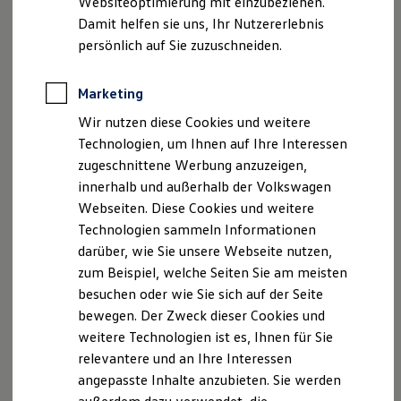
Websiteoptimierung mit einzubeziehen.
Elektrofahrzeugkonzepte
Damit helfen sie uns, Ihr Nutzererlebnis
ID. EVERY1
Reichweite
persönlich auf Sie zuzuschneiden.
Reichweite der ID. Modelle
Reichweite im Winter
Rekuperation
Marketing
Laden
Wir nutzen diese Cookies und weitere
Laden unterwegs
Laden Zuhause
Technologien, um Ihnen auf Ihre Interessen
Ladestationen finden
zugeschnittene Werbung anzuzeigen,
Ladezeitensimulator
innerhalb und außerhalb der Volkswagen
Batterie
Sicherheit
Webseiten. Diese Cookies und weitere
Garantie und Lebensdauer
Technologien sammeln Informationen
Nachhaltigkeit
darüber, wie Sie unsere Webseite nutzen,
Technologie
Kosten und Kauf
zum Beispiel, welche Seiten Sie am meisten
Verbrauchskosten
besuchen oder wie Sie sich auf der Seite
Kaufoptionen
bewegen. Der Zweck dieser Cookies und
E-Auto-Förderung
Software und Konnektivität
weitere Technologien ist es, Ihnen für Sie
Die ID. Software 6
relevantere und an Ihre Interessen
ID. Software Versionen und Updates
angepasste Inhalte anzubieten. Sie werden
Digitale Extras
Schnittstellen zu Ihrem ID.