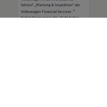
fahren? „Wartung & Inspektion“ der
5
Volkswagen
Financial Services
bietet Ihnen genau das. Statt hoher
Einmalkosten zahlen Sie bequeme
monatliche Raten. Dafür sind
umfangreiche Wartungsarbeiten nach
Herstellervorgabe inklusive. Und
während der
Volkswagen
Partner Ihren
Volkswagen
in Schuss hält, bleiben Sie
6
dank der Ersatzmobilität
flexibel.
Mehr zu Wartung & Inspektion
Jetzt online berechnen
Digitale Extras