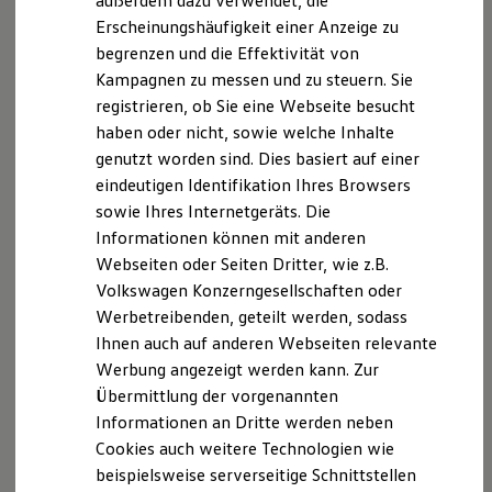
außerdem dazu verwendet, die
Hybridautos
Erscheinungshäufigkeit einer Anzeige zu
Marke und Erlebnis
begrenzen und die Effektivität von
Volkswagen R und R Experience
R-Modelle
Kampagnen zu messen und zu steuern. Sie
R Experience
registrieren, ob Sie eine Webseite besucht
Driving Experience
haben oder nicht, sowie welche Inhalte
Volkswagen entdecken
Werkbesichtigung
genutzt worden sind. Dies basiert auf einer
Factory visit
eindeutigen Identifikation Ihres Browsers
Lifestyle Shop
sowie Ihres Internetgeräts. Die
T-Roc Kollektion
Golf Kollektion
Informationen können mit anderen
ID. Kollektion
Webseiten oder Seiten Dritter, wie z.B.
Volkswagen Kollektion
Volkswagen Konzerngesellschaften oder
R-Kollektion
GTI Kollektion
Werbetreibenden, geteilt werden, sodass
Fußball Drop
Ihnen auch auf anderen Webseiten relevante
we drive football
Werbung angezeigt werden kann. Zur
#wedriveproud
Besitzer und Service
Übermittlung der vorgenannten
myVolkswagen
Informationen an Dritte werden neben
Software Updates
Cookies auch weitere Technologien wie
Service und Ersatzteile
Inspektion und HU/AU
beispielsweise serverseitige Schnittstellen
Reparaturen und Checks