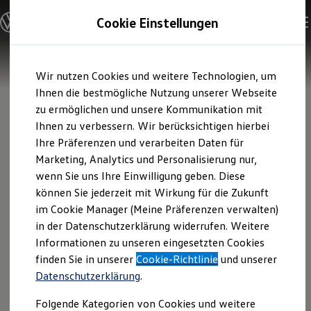
Modelle und Konfigurator
Cookie Einstellungen
Konfigurator
Modelle vergleichen
Konfiguration laden
Zum
Zum
Autosuche
Wir nutzen Cookies und weitere Technologien, um
Hauptinhalt
Footer
Elektroautos
springen
springen
Ihnen die bestmögliche Nutzung unserer Webseite
ENERGY Sondermodelle
Nutzfahrzeuge
zu ermöglichen und unsere Kommunikation mit
SUV und CUV
Ihnen zu verbessern. Wir berücksichtigen hierbei
Familienautos
Ihre Präferenzen und verarbeiten Daten für
Kombis
Kompaktwagen
Marketing, Analytics und Personalisierung nur,
Sportwagen
wenn Sie uns Ihre Einwilligung geben. Diese
Schnell verfügbare Fahrzeuge
Angebote und Produkte
können Sie jederzeit mit Wirkung für die Zukunft
Aktuelle Angebote
im Cookie Manager (Meine Präferenzen verwalten)
E-Auto-Förderung
in der Datenschutzerklärung widerrufen. Weitere
Volkswagen Marktplatz
Informationen zu unseren eingesetzten Cookies
Die ENERGY Sondermodelle
Junge Gebrauchtwagen und Gebrauchtwagen
finden Sie in unserer
Cookie-Richtlinie
und unserer
Volkswagen Zertifizierte Gebrauchtwagen
Datenschutzerklärung
.
Elektromobilität bei Gebrauchtwagen
Zubehör- und Serviceangebote
Folgende Kategorien von Cookies und weitere
Saisonangebote