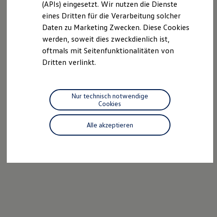
(APIs) eingesetzt. Wir nutzen die Dienste
Motorenöl und Flüssigkeiten
eines Dritten für die Verarbeitung solcher
Räder und Reifen
Pannen- und Unfallhilfe
Daten zu Marketing Zwecken. Diese Cookies
Economy Service
werden, soweit dies zweckdienlich ist,
Volkswagen Teile
oftmals mit Seitenfunktionalitäten von
Zubehör
Modellspezifisches Zubehör
Dritten verlinkt.
Schutz und Pflege
Transport
Entertainment und Elektronik
Individualisieren
Nur technisch notwendige
Wallbox und Ladekabel
Cookies
Digitale Extras
Dienste für Ihr Modell finden
Alle akzeptieren
Volkswagen Apps, Login und Shop
Handy und Fahrzeug verbinden
Updates für Software, Karten und Radio
Über Ihr Auto
Vorgängermodelle
Kundeninformationen
Volkswagen Kundenbetreuung
Warn- und Kontrollleuchten
Assistenzsysteme
Digitale Betriebsanleitung
Live Beratung