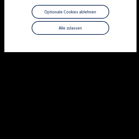
Motorenöl und Flüssigkeiten
Räder und Reifen
Optionale Cookies ablehnen
Pannen- und Unfallhilfe
Economy Service
Volkswagen Teile
Alle zulassen
Zubehör
Modellspezifisches Zubehör
Schutz und Pflege
Transport
Entertainment und Elektronik
Individualisieren
Wallbox und Ladekabel
Digitale Extras
Dienste für Ihr Modell finden
Volkswagen Apps, Login und Shop
Handy und Fahrzeug verbinden
Updates für Software, Karten und Radio
Über Ihr Auto
Vorgängermodelle
Kundeninformationen
Volkswagen Kundenbetreuung
Warn- und Kontrollleuchten
Assistenzsysteme
Digitale Betriebsanleitung
Live Beratung