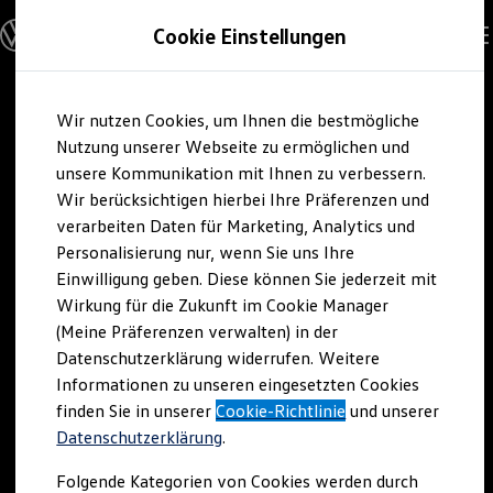
Modelle und Konfigurator
Cookie Einstellungen
Konfigurator
Modelle vergleichen
Konfiguration laden
Zum
Zum
Autosuche
Wir nutzen Cookies, um Ihnen die bestmögliche
Hauptinhalt
Footer
Elektroautos
springen
springen
Nutzung unserer Webseite zu ermöglichen und
ENERGY Sondermodelle
Nutzfahrzeuge
unsere Kommunikation mit Ihnen zu verbessern.
SUV und CUV
Wir berücksichtigen hierbei Ihre Präferenzen und
Familienautos
verarbeiten Daten für Marketing, Analytics und
Kombis
Kompaktwagen
Personalisierung nur, wenn Sie uns Ihre
Sportwagen
Einwilligung geben. Diese können Sie jederzeit mit
Schnell verfügbare Fahrzeuge
Angebote und Produkte
Wirkung für die Zukunft im Cookie Manager
Aktuelle Angebote
(Meine Präferenzen verwalten) in der
E-Auto-Förderung
Datenschutzerklärung widerrufen. Weitere
Volkswagen Marktplatz
Informationen zu unseren eingesetzten Cookies
Die ENERGY Sondermodelle
Junge Gebrauchtwagen und Gebrauchtwagen
finden Sie in unserer
Cookie-Richtlinie
und unserer
Volkswagen Zertifizierte Gebrauchtwagen
Datenschutzerklärung
.
Elektromobilität bei Gebrauchtwagen
Zubehör- und Serviceangebote
Folgende Kategorien von Cookies werden durch
Saisonangebote