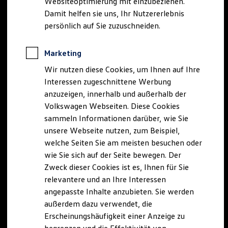
Websiteoptimierung mit einzubeziehen.
Elektrofahrzeugkonzepte
Damit helfen sie uns, Ihr Nutzererlebnis
ID. EVERY1
Reichweite
persönlich auf Sie zuzuschneiden.
Reichweite der ID. Modelle
Reichweite im Winter
Rekuperation
Marketing
Laden
Wir nutzen diese Cookies, um Ihnen auf Ihre
Laden unterwegs
Laden Zuhause
Interessen zugeschnittene Werbung
Ladestationen finden
anzuzeigen, innerhalb und außerhalb der
Ladezeitensimulator
Volkswagen Webseiten. Diese Cookies
Batterie
Sicherheit
sammeln Informationen darüber, wie Sie
Garantie und Lebensdauer
unsere Webseite nutzen, zum Beispiel,
Nachhaltigkeit
welche Seiten Sie am meisten besuchen oder
Technologie
Kosten und Kauf
wie Sie sich auf der Seite bewegen. Der
Verbrauchskosten
Zweck dieser Cookies ist es, Ihnen für Sie
Kaufoptionen
relevantere und an Ihre Interessen
E-Auto-Förderung
Software und Konnektivität
angepasste Inhalte anzubieten. Sie werden
Die ID. Software 6
außerdem dazu verwendet, die
ID. Software Versionen und Updates
Erscheinungshäufigkeit einer Anzeige zu
Digitale Extras
Schnittstellen zu Ihrem ID.