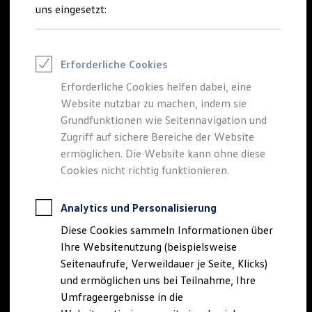
Reifenpakete
uns eingesetzt:
Leasing
Leasing-Angebote
Gebrauchtwagen Leasing
Junge Gebrauchtwagen-Leasing
Erforderliche Cookies
Elektroauto Leasing
Kleinwagen-Leasing
Erforderliche Cookies helfen dabei, eine
Leasing ohne Anzahlung
Website nutzbar zu machen, indem sie
Finanzierung
Autokredit mit Schlussrate
Grundfunktionen wie Seitennavigation und
Versicherungen und Garantien
Zugriff auf sichere Bereiche der Website
Kfz-Versicherung
ermöglichen. Die Website kann ohne diese
Restschuldversicherungen
Garantien
Cookies nicht richtig funktionieren.
Wartungsverträge
Geschäftskunden
Professional Class bei Volkswagen
Analytics und Personalisierung
Großkunden
Diese Cookies sammeln Informationen über
Behörden
Direktkunden
Ihre Websitenutzung (beispielsweise
Sonderfahrzeuge
Seitenaufrufe, Verweildauer je Seite, Klicks)
Anpfiff zum Gewinn
und ermöglichen uns bei Teilnahme, Ihre
Elektromobilität
Elektroautos
Umfrageergebnisse in die
ID. Tutorials