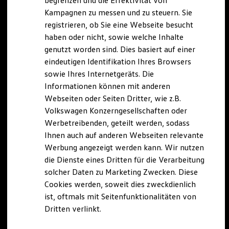
begrenzen und die Effektivität von
Hybridautos
Kampagnen zu messen und zu steuern. Sie
Marke und Erlebnis
registrieren, ob Sie eine Webseite besucht
Volkswagen R und R Experience
R-Modelle
haben oder nicht, sowie welche Inhalte
R Experience
genutzt worden sind. Dies basiert auf einer
Driving Experience
eindeutigen Identifikation Ihres Browsers
Volkswagen entdecken
Werkbesichtigung
sowie Ihres Internetgeräts. Die
Factory visit
Informationen können mit anderen
Lifestyle Shop
Webseiten oder Seiten Dritter, wie z.B.
T-Roc Kollektion
Golf Kollektion
Volkswagen Konzerngesellschaften oder
ID. Kollektion
Werbetreibenden, geteilt werden, sodass
Volkswagen Kollektion
Ihnen auch auf anderen Webseiten relevante
R-Kollektion
GTI Kollektion
Werbung angezeigt werden kann. Wir nutzen
Fußball Drop
die Dienste eines Dritten für die Verarbeitung
we drive football
solcher Daten zu Marketing Zwecken. Diese
#wedriveproud
Besitzer und Service
Cookies werden, soweit dies zweckdienlich
myVolkswagen
ist, oftmals mit Seitenfunktionalitäten von
Software Updates
Dritten verlinkt.
Service und Ersatzteile
Inspektion und HU/AU
Reparaturen und Checks