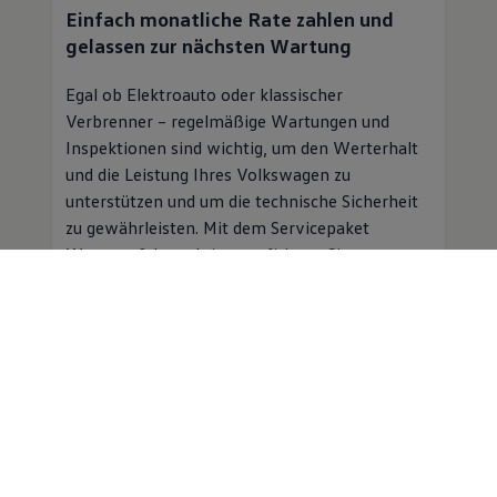
Einfach monatliche Rate zahlen und
gelassen zur nächsten Wartung
Egal ob Elektroauto oder klassischer
Verbrenner – regelmäßige Wartungen und
Inspektionen sind wichtig, um den Werterhalt
und die Leistung Ihres
Volkswagen
zu
unterstützen und um die technische Sicherheit
zu gewährleisten. Mit dem Servicepaket
Wartung & Inspektion profitieren Sie von
folgenden Vorteilen:
Planbare Kosten für Inspektion und
Wartung für einen monatlichen
Beitrag
Professioneller
Service
in einer
Volkswagen
Vertragswerkstatt
Mobilitätsgarantie