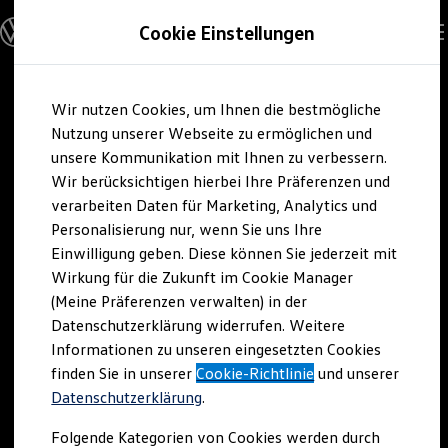
Modelle und Konfigurator
Cookie Einstellungen
Konfigurator
Modelle vergleichen
Konfiguration laden
Zum
Zum
Autosuche
Wir nutzen Cookies, um Ihnen die bestmögliche
Hauptinhalt
Footer
Elektroautos
springen
springen
Nutzung unserer Webseite zu ermöglichen und
ENERGY Sondermodelle
Nutzfahrzeuge
unsere Kommunikation mit Ihnen zu verbessern.
SUV und CUV
Wir berücksichtigen hierbei Ihre Präferenzen und
Familienautos
verarbeiten Daten für Marketing, Analytics und
Kombis
Kompaktwagen
Personalisierung nur, wenn Sie uns Ihre
Sportwagen
Einwilligung geben. Diese können Sie jederzeit mit
Schnell verfügbare Fahrzeuge
Angebote und Produkte
Wirkung für die Zukunft im Cookie Manager
Aktuelle Angebote
(Meine Präferenzen verwalten) in der
E-Auto-Förderung
Datenschutzerklärung widerrufen. Weitere
Volkswagen Marktplatz
Informationen zu unseren eingesetzten Cookies
Die ENERGY Sondermodelle
Junge Gebrauchtwagen und Gebrauchtwagen
finden Sie in unserer
Cookie-Richtlinie
und unserer
Volkswagen Zertifizierte Gebrauchtwagen
Datenschutzerklärung
.
Elektromobilität bei Gebrauchtwagen
Zubehör- und Serviceangebote
Folgende Kategorien von Cookies werden durch
Saisonangebote