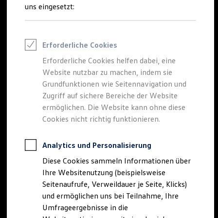
Reifenpakete
uns eingesetzt:
Leasing
Leasing-Angebote
Gebrauchtwagen Leasing
Junge Gebrauchtwagen-Leasing
Erforderliche Cookies
Elektroauto Leasing
Kleinwagen-Leasing
Erforderliche Cookies helfen dabei, eine
Leasing ohne Anzahlung
Website nutzbar zu machen, indem sie
Finanzierung
Autokredit mit Schlussrate
Grundfunktionen wie Seitennavigation und
Versicherungen und Garantien
Zugriff auf sichere Bereiche der Website
Kfz-Versicherung
ermöglichen. Die Website kann ohne diese
Restschuldversicherungen
Garantien
Cookies nicht richtig funktionieren.
Wartungsverträge
Geschäftskunden
Professional Class bei Volkswagen
Analytics und Personalisierung
Großkunden
Diese Cookies sammeln Informationen über
Behörden
Direktkunden
Ihre Websitenutzung (beispielsweise
Sonderfahrzeuge
Seitenaufrufe, Verweildauer je Seite, Klicks)
Anpfiff zum Gewinn
und ermöglichen uns bei Teilnahme, Ihre
Elektromobilität
Elektroautos
Umfrageergebnisse in die
ID. Tutorials