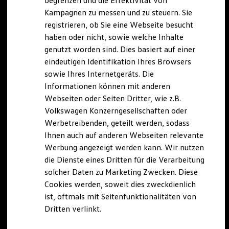
begrenzen und die Effektivität von
Hybridautos
Kampagnen zu messen und zu steuern. Sie
Marke und Erlebnis
registrieren, ob Sie eine Webseite besucht
Volkswagen R und R Experience
R-Modelle
haben oder nicht, sowie welche Inhalte
R Experience
genutzt worden sind. Dies basiert auf einer
Driving Experience
eindeutigen Identifikation Ihres Browsers
Volkswagen entdecken
Werkbesichtigung
sowie Ihres Internetgeräts. Die
Factory visit
Informationen können mit anderen
Lifestyle Shop
Webseiten oder Seiten Dritter, wie z.B.
T-Roc Kollektion
Golf Kollektion
Volkswagen Konzerngesellschaften oder
ID. Kollektion
Werbetreibenden, geteilt werden, sodass
Volkswagen Kollektion
Ihnen auch auf anderen Webseiten relevante
R-Kollektion
GTI Kollektion
Werbung angezeigt werden kann. Wir nutzen
Fußball Drop
die Dienste eines Dritten für die Verarbeitung
we drive football
solcher Daten zu Marketing Zwecken. Diese
#wedriveproud
Besitzer und Service
Cookies werden, soweit dies zweckdienlich
myVolkswagen
ist, oftmals mit Seitenfunktionalitäten von
Software Updates
Dritten verlinkt.
Service und Ersatzteile
Inspektion und HU/AU
Reparaturen und Checks