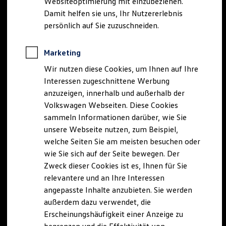
Websiteoptimierung mit einzubeziehen.
Elektrofahrzeugkonzepte
Damit helfen sie uns, Ihr Nutzererlebnis
ID. EVERY1
Reichweite
persönlich auf Sie zuzuschneiden.
Reichweite der ID. Modelle
Reichweite im Winter
Rekuperation
Marketing
Laden
Wir nutzen diese Cookies, um Ihnen auf Ihre
Laden unterwegs
Laden Zuhause
Interessen zugeschnittene Werbung
Ladestationen finden
anzuzeigen, innerhalb und außerhalb der
Ladezeitensimulator
Volkswagen Webseiten. Diese Cookies
Batterie
Sicherheit
sammeln Informationen darüber, wie Sie
Garantie und Lebensdauer
unsere Webseite nutzen, zum Beispiel,
Nachhaltigkeit
welche Seiten Sie am meisten besuchen oder
Technologie
Kosten und Kauf
wie Sie sich auf der Seite bewegen. Der
Verbrauchskosten
Zweck dieser Cookies ist es, Ihnen für Sie
Kaufoptionen
relevantere und an Ihre Interessen
E-Auto-Förderung
Software und Konnektivität
angepasste Inhalte anzubieten. Sie werden
Die ID. Software 6
außerdem dazu verwendet, die
ID. Software Versionen und Updates
Erscheinungshäufigkeit einer Anzeige zu
Digitale Extras
Schnittstellen zu Ihrem ID.