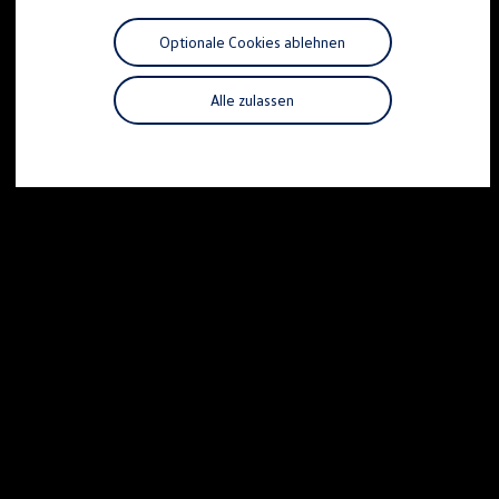
Motorenöl und Flüssigkeiten
Räder und Reifen
Optionale Cookies ablehnen
Pannen- und Unfallhilfe
Economy Service
Volkswagen Teile
Alle zulassen
Zubehör
Modellspezifisches Zubehör
Schutz und Pflege
Transport
Entertainment und Elektronik
Individualisieren
Wallbox und Ladekabel
Digitale Extras
Dienste für Ihr Modell finden
Volkswagen Apps, Login und Shop
Handy und Fahrzeug verbinden
Updates für Software, Karten und Radio
Über Ihr Auto
Vorgängermodelle
Kundeninformationen
Volkswagen Kundenbetreuung
Warn- und Kontrollleuchten
Assistenzsysteme
Digitale Betriebsanleitung
Live Beratung