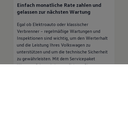
Einfach monatliche Rate zahlen und
gelassen zur nächsten Wartung
Egal ob Elektroauto oder klassischer
Verbrenner – regelmäßige Wartungen und
Inspektionen sind wichtig, um den Werterhalt
und die Leistung Ihres
Volkswagen
zu
unterstützen und um die technische Sicherheit
zu gewährleisten. Mit dem Servicepaket
Wartung & Inspektion profitieren Sie von
folgenden Vorteilen:
Planbare Kosten für Inspektion und
Wartung für einen monatlichen
Beitrag
Professioneller
Service
in einer
Volkswagen
Vertragswerkstatt
Mobilitätsgarantie